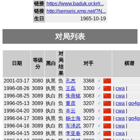
链接
https://www.baduk.or.kr/r...
链接
http://senseis.xmp.net/?N...
生日
1965-10-19
对局列表
对
等级
局
日期
黑白
对手
棋谱
分
结
果
2001-03-17
3080
执黑
负
孔杰
3368
♂
1996-08-26
3089
执黑
负
王磊
3300
♂
|
cwa
|
1996-08-25
3089
执白
胜
朱燕铭
3083
♂
|
cwa
|
1996-05-13
3089
执白
负
董彦
3207
♂
|
cwa
|
go4g
1996-04-20
3089
执白
负
丰云
3095
♀
|
cwa
|
1996-04-17
3089
执黑
负
杨士海
3220
♂
|
cwa
|
go4g
1996-04-16
3089
执白
胜
车泽武
3077
♂
|
cwa
|
1996-04-15
3089
执黑
胜
李亚春
2935
♂
|
cwa
|