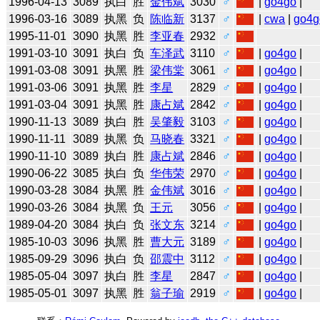
1996-04-13
3089
执白
胜
金伟斌
3030
♂
|
go4go
|
1996-03-16
3089
执黑
负
陈临新
3137
♂
|
cwa
|
go4g
1995-11-01
3090
执黑
胜
李亚春
2932
♂
1991-03-10
3091
执白
负
车泽武
3110
♂
|
go4go
|
1991-03-08
3091
执黑
胜
梁伟棠
3061
♂
|
go4go
|
1991-03-06
3091
执黑
胜
李星
2829
♂
|
go4go
|
1991-03-04
3091
执黑
胜
康占斌
2842
♂
|
go4go
|
1990-11-13
3089
执白
胜
吴肇毅
3103
♂
|
go4go
|
1990-11-11
3089
执黑
负
马晓春
3321
♂
|
go4go
|
1990-11-10
3089
执白
胜
康占斌
2846
♂
|
go4go
|
1990-06-22
3085
执白
负
华伟荣
2970
♂
|
go4go
|
1990-03-28
3084
执黑
胜
金伟斌
3016
♂
|
go4go
|
1990-03-26
3084
执黑
负
王元
3056
♂
|
go4go
|
1989-04-20
3084
执白
负
张文东
3214
♂
|
go4go
|
1985-10-03
3096
执黑
胜
曹大元
3189
♂
|
go4go
|
1985-09-29
3096
执白
负
邵震中
3112
♂
|
go4go
|
1985-05-04
3097
执白
胜
李星
2847
♂
|
go4go
|
1985-05-01
3097
执黑
胜
翁子瑜
2919
♂
|
go4go
|