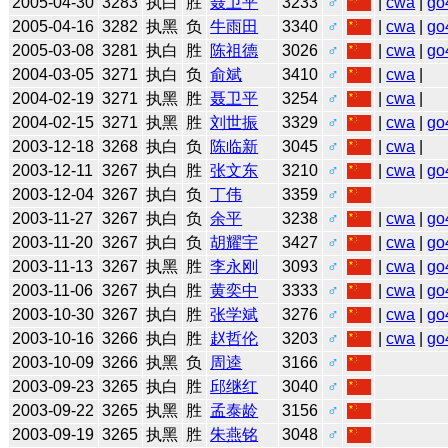
2005-04-30
3283
执白
胜
聂卫平
3233
♂
|
cwa
|
go
2005-04-16
3282
执黑
负
牛雨田
3340
♂
|
cwa
|
go
2005-03-08
3281
执白
胜
陈祖德
3026
♂
|
cwa
|
go
2004-03-05
3271
执白
负
俞斌
3410
♂
|
cwa
|
2004-02-19
3271
执黑
胜
聂卫平
3254
♂
|
cwa
|
2004-02-15
3271
执黑
胜
刘世振
3329
♂
|
cwa
|
go
2003-12-18
3268
执白
负
陈临新
3045
♂
|
cwa
|
2003-12-11
3267
执白
胜
张文东
3210
♂
|
cwa
|
go
2003-12-04
3267
执白
负
丁伟
3359
♂
2003-11-27
3267
执白
负
余平
3238
♂
|
cwa
|
go
2003-11-20
3267
执白
负
胡耀宇
3427
♂
|
cwa
|
go
2003-11-13
3267
执黑
胜
李永刚
3093
♂
|
cwa
|
go
2003-11-06
3267
执白
胜
黄奕中
3333
♂
|
cwa
|
go
2003-10-30
3267
执白
胜
张学斌
3276
♂
|
cwa
|
go
2003-10-16
3266
执白
胜
赵哲伦
3203
♂
|
cwa
|
go
2003-10-09
3266
执黑
负
周逵
3166
♂
2003-09-23
3265
执白
胜
邱继红
3040
♂
2003-09-22
3265
执黑
胜
孟泰龄
3156
♂
2003-09-19
3265
执黑
胜
朱燕铭
3048
♂