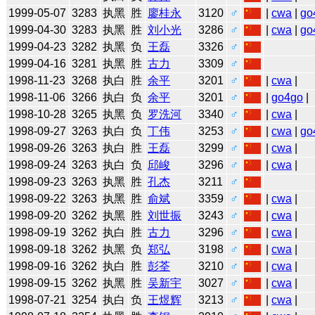
1999-05-07
3283
执黑
胜
廖桂永
3120
♂
|
cwa
|
go
1999-04-30
3283
执黑
胜
刘小光
3286
♂
|
cwa
|
go
1999-04-23
3282
执黑
负
王磊
3326
♂
1999-04-16
3281
执黑
胜
古力
3309
♂
1998-11-23
3268
执白
胜
余平
3201
♂
|
cwa
|
1998-11-06
3266
执白
负
余平
3201
♂
|
go4go
|
1998-10-28
3265
执黑
负
罗洗河
3340
♂
|
cwa
|
1998-09-27
3263
执白
负
丁伟
3253
♂
|
cwa
|
go
1998-09-26
3263
执白
胜
王磊
3299
♂
|
cwa
|
1998-09-24
3263
执白
负
邱峻
3296
♂
|
cwa
|
1998-09-23
3263
执黑
胜
孔杰
3211
♂
1998-09-22
3263
执黑
胜
俞斌
3359
♂
|
cwa
|
1998-09-20
3262
执黑
胜
刘世振
3243
♂
|
cwa
|
1998-09-19
3262
执白
胜
古力
3296
♂
|
cwa
|
1998-09-18
3262
执黑
负
郑弘
3198
♂
|
cwa
|
1998-09-16
3262
执白
胜
彭荃
3210
♂
|
cwa
|
1998-09-15
3262
执黑
胜
吴新宇
3027
♂
|
cwa
|
1998-07-21
3254
执白
负
王煜辉
3213
♂
|
cwa
|