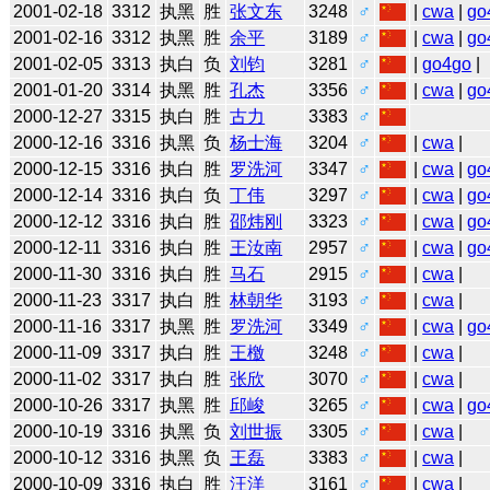
2001-02-18
3312
执黑
胜
张文东
3248
♂
|
cwa
|
go
2001-02-16
3312
执黑
胜
余平
3189
♂
|
cwa
|
go
2001-02-05
3313
执白
负
刘钧
3281
♂
|
go4go
|
2001-01-20
3314
执黑
胜
孔杰
3356
♂
|
cwa
|
go
2000-12-27
3315
执白
胜
古力
3383
♂
2000-12-16
3316
执黑
负
杨士海
3204
♂
|
cwa
|
2000-12-15
3316
执白
胜
罗洗河
3347
♂
|
cwa
|
go
2000-12-14
3316
执白
负
丁伟
3297
♂
|
cwa
|
go
2000-12-12
3316
执白
胜
邵炜刚
3323
♂
|
cwa
|
go
2000-12-11
3316
执白
胜
王汝南
2957
♂
|
cwa
|
go
2000-11-30
3316
执白
胜
马石
2915
♂
|
cwa
|
2000-11-23
3317
执白
胜
林朝华
3193
♂
|
cwa
|
2000-11-16
3317
执黑
胜
罗洗河
3349
♂
|
cwa
|
go
2000-11-09
3317
执白
胜
王檄
3248
♂
|
cwa
|
2000-11-02
3317
执白
胜
张欣
3070
♂
|
cwa
|
2000-10-26
3317
执黑
胜
邱峻
3265
♂
|
cwa
|
go
2000-10-19
3316
执黑
负
刘世振
3305
♂
|
cwa
|
2000-10-12
3316
执黑
负
王磊
3383
♂
|
cwa
|
2000-10-09
3316
执白
胜
汪洋
3161
♂
|
cwa
|