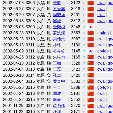
2002-07-08
3306
执黑
胜
朱毅
3122
♂
|
cwa
|
go
2002-06-27
3307
执白
胜
方天丰
3018
♂
|
cwa
|
2002-06-20
3307
执黑
负
周鹤洋
3401
♂
|
cwa
|
2002-06-13
3308
执白
负
邱峻
3312
♂
|
cwa
|
go
2002-06-06
3309
执白
胜
金榮桓
3248
♂
2002-05-28
3310
执白
胜
罗洗河
3353
♂
|
go4go
|
2002-05-23
3310
执黑
胜
梁伟棠
3087
♂
|
cwa
|
go
2002-05-13
3311
执黑
负
林锋
3180
♂
|
cwa
|
go
2002-05-09
3311
执黑
胜
朴昇哲
3145
♂
|
go4go
|
2002-04-25
3312
执白
胜
朱松力
3165
♂
|
cwa
|
go
2002-04-18
3312
执黑
胜
王檄
3328
♂
|
cwa
|
go
2002-04-04
3313
执白
胜
王磊
3423
♂
|
cwa
|
go
2002-03-10
3314
执黑
负
孔杰
3420
♂
2002-02-04
3315
执黑
负
黄奕中
3332
♂
|
cwa
|
go
2002-01-26
3316
执白
胜
王垚
3288
♂
|
go4go
|
2002-01-24
3316
执白
胜
周波
3181
♂
|
cwa
|
2002-01-22
3316
执黑
胜
谢赫
3352
♂
|
cwa
|
2001-11-29
3316
执白
胜
芮乃伟
3270
♀
|
cwa
|
go
2001-11-22
3316
执白
胜
汪洋
3171
♂
|
cwa
|
go