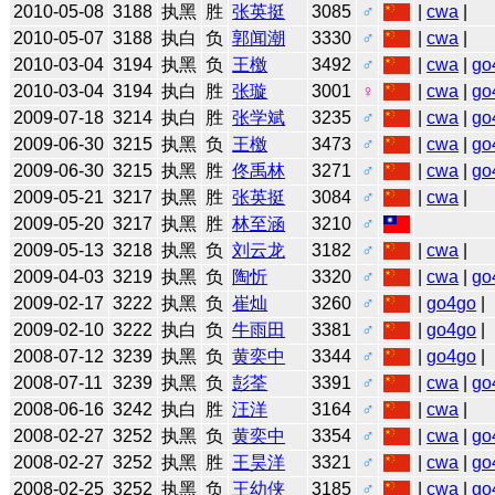
2010-05-08
3188
执黑
胜
张英挺
3085
♂
|
cwa
|
2010-05-07
3188
执白
负
郭闻潮
3330
♂
|
cwa
|
2010-03-04
3194
执黑
负
王檄
3492
♂
|
cwa
|
go
2010-03-04
3194
执白
胜
张璇
3001
♀
|
cwa
|
go
2009-07-18
3214
执白
胜
张学斌
3235
♂
|
cwa
|
go
2009-06-30
3215
执黑
负
王檄
3473
♂
|
cwa
|
go
2009-06-30
3215
执黑
胜
佟禹林
3271
♂
|
cwa
|
go
2009-05-21
3217
执黑
胜
张英挺
3084
♂
|
cwa
|
2009-05-20
3217
执黑
胜
林至涵
3210
♂
2009-05-13
3218
执黑
负
刘云龙
3182
♂
|
cwa
|
2009-04-03
3219
执黑
负
陶忻
3320
♂
|
cwa
|
go
2009-02-17
3222
执黑
负
崔灿
3260
♂
|
go4go
|
2009-02-10
3222
执白
负
牛雨田
3381
♂
|
go4go
|
2008-07-12
3239
执黑
负
黄奕中
3344
♂
|
go4go
|
2008-07-11
3239
执黑
负
彭荃
3391
♂
|
cwa
|
go
2008-06-16
3242
执白
胜
汪洋
3164
♂
|
cwa
|
2008-02-27
3252
执黑
负
黄奕中
3354
♂
|
cwa
|
go
2008-02-27
3252
执黑
胜
王昊洋
3321
♂
|
cwa
|
go
2008-02-25
3252
执黑
负
王幼侠
3185
♂
|
cwa
|
go