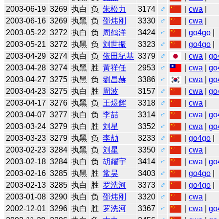
2003-06-19
3269
执白
负
朱松力
3174
♂
|
cwa
|
2003-06-16
3269
执黑
负
邵炜刚
3330
♂
|
cwa
|
2003-05-22
3272
执白
负
周鹤洋
3424
♂
|
go4go
|
2003-05-21
3272
执黑
负
刘世振
3323
♂
|
go4go
|
2003-04-29
3274
执白
负
依田紀基
3379
♂
|
cwa
|
go
2003-04-28
3274
执黑
胜
黃祥任
2953
♂
|
cwa
|
go
2003-04-27
3275
执黑
负
劉昌赫
3386
♂
|
cwa
|
go
2003-04-23
3275
执白
胜
周波
3157
♂
|
cwa
|
go
2003-04-17
3276
执黑
负
王煜辉
3318
♂
|
cwa
|
2003-04-07
3277
执白
负
李喆
3314
♂
|
cwa
|
go
2003-03-24
3279
执白
胜
刘星
3352
♂
|
cwa
|
go
2003-03-23
3279
执黑
负
李劼
3233
♂
|
go4go
|
2003-02-23
3284
执黑
负
刘星
3350
♂
|
cwa
|
2003-02-18
3284
执白
负
胡耀宇
3414
♂
|
cwa
|
go
2003-02-16
3285
执黑
胜
常昊
3403
♂
|
go4go
|
2003-02-13
3285
执白
胜
罗洗河
3373
♂
|
go4go
|
2003-01-08
3290
执白
负
邵炜刚
3320
♂
|
cwa
|
2002-12-01
3296
执白
胜
罗洗河
3367
♂
|
cwa
|
go