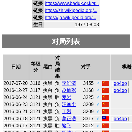
链接
https://www.baduk.or.kr/r...
链接
https://zh.wikipedia.org/...
链接
https://ja.wikipedia.org/...
生日
1977-08-08
对局列表
对
等级
局
日期
黑白
对手
棋谱
分
结
果
2017-07-20
3116
执黑
负
李维清
3455
♂
|
go4go
|
2016-12-27
3117
执白
负
赵毓彩
3168
♂
|
go4go
|
2016-06-24
3121
执黑
胜
罗岩
3225
♂
2016-06-23
3121
执白
负
汪逸尘
3209
♂
2016-06-21
3121
执黑
负
丁烈
3209
♂
2016-06-18
3121
执黑
负
蕭正浩
3317
♂
|
go4go
|
2016-06-17
3121
执黑
胜
褚飞
3012
♂