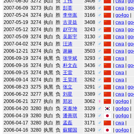
2007-06-30
3272
执白
负
丁伟
3406
♂
|
cwa
|
go
2007-06-09
3273
执白
胜
彭荃
3366
♂
|
cwa
|
go
2007-05-24
3274
执白
胜
李华嵩
3166
♂
|
go4go
|
2007-05-19
3274
执白
胜
古灵益
3408
♂
|
cwa
|
go
2007-05-12
3274
执白
胜
赵守洵
3243
♂
|
cwa
|
go
2007-05-09
3274
执白
负
吴新宇
3130
♂
|
cwa
|
go
2007-04-02
3274
执白
胜
汪涛
3287
♂
|
cwa
|
go
2006-12-21
3274
执白
负
谢赫
3503
♂
|
cwa
|
go
2006-09-19
3274
执黑
负
张学斌
3293
♂
|
cwa
|
2006-09-16
3274
执白
负
朴文垚
3436
♂
|
cwa
|
go
2006-09-15
3274
执黑
负
王雷
3321
♂
|
cwa
|
2006-09-14
3274
执白
胜
王昊洋
3262
♂
|
cwa
|
2006-08-23
3275
执黑
负
张立
3291
♂
|
cwa
|
go
2006-06-22
3277
执黑
负
刘星
3389
♂
|
cwa
|
go
2006-06-21
3277
执白
胜
郑岩
3062
♀
|
go4go
|
2006-04-20
3280
执白
负
宋泰坤
3329
♂
|
go4go
|
2006-04-19
3280
执白
负
潘善琪
3139
♂
|
go4go
|
2006-04-17
3280
执白
胜
孟磊
3171
♂
|
cwa
|
2006-04-16
3280
执黑
负
蘇耀国
3249
♂
|
go4go
|