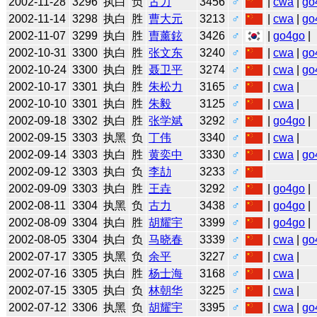
2002-11-28
3296
执白
负
古力
3456
♂
|
cwa
|
go
2002-11-14
3298
执白
胜
曹大元
3213
♂
|
cwa
|
go
2002-11-07
3299
执白
胜
曺薰鉉
3426
♂
|
go4go
|
2002-10-31
3300
执白
胜
张文东
3240
♂
|
cwa
|
go
2002-10-24
3300
执白
胜
聂卫平
3274
♂
|
cwa
|
go
2002-10-17
3301
执白
胜
朱松力
3165
♂
|
cwa
|
2002-10-10
3301
执白
胜
朱毅
3125
♂
|
cwa
|
2002-09-18
3302
执白
胜
张学斌
3292
♂
|
go4go
|
2002-09-15
3303
执黑
负
丁伟
3340
♂
|
cwa
|
2002-09-14
3303
执白
胜
黄奕中
3330
♂
|
cwa
|
go
2002-09-12
3303
执白
负
李劼
3233
♂
2002-09-09
3303
执白
胜
王垚
3292
♂
|
go4go
|
2002-08-11
3304
执黑
负
古力
3438
♂
|
go4go
|
2002-08-09
3304
执白
胜
胡耀宇
3399
♂
|
go4go
|
2002-08-05
3304
执白
负
马晓春
3339
♂
|
cwa
|
go
2002-07-17
3305
执黑
负
余平
3227
♂
|
cwa
|
2002-07-16
3305
执白
胜
杨士海
3168
♂
|
cwa
|
2002-07-15
3305
执白
负
林朝华
3225
♂
|
cwa
|
2002-07-12
3306
执黑
负
胡耀宇
3395
♂
|
cwa
|
go