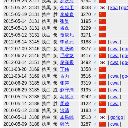
2016-05-25
3121
执黑
负
罗洗河
3294
♂
2015-05-24
3131
执黑
负
金起用
3338
♂
|
kba
|
go
2015-05-19
3131
执白
胜
李成森
3270
♂
2015-05-14
3131
执黑
胜
张昊
3195
♂
2015-05-13
3131
执黑
负
孟磊
3229
♂
2015-05-12
3131
执白
负
贾依凡
3271
♂
2012-08-14
3145
执白
负
李章元
3188
♂
|
cwa
|
2012-07-09
3146
执白
负
胡跃峰
3377
♂
|
cwa
|
go
2012-06-27
3146
执白
负
毛睿龙
3417
♂
|
cwa
|
go
2012-03-14
3151
执白
负
趙漢乘
3492
♂
|
cwa
|
go
2011-03-20
3169
执黑
负
丁伟
3358
♂
2011-03-14
3169
执黑
负
古力
3516
♂
|
cwa
|
go
2010-06-29
3185
执黑
负
张涛
3319
♂
|
cwa
|
2010-06-29
3185
执白
胜
赵守洵
3195
♂
|
cwa
|
2010-05-15
3188
执白
负
马笑冰
3242
♂
|
cwa
|
2010-05-14
3188
执白
胜
周逵
3122
♂
|
cwa
|
2010-05-12
3188
执黑
负
涂清
3183
♂
2010-05-11
3188
执白
负
李昌鎬
3513
♂
|
go4go
|
2010-05-09
3188
执黑
负
韩晗
3287
♂
|
cwa
|