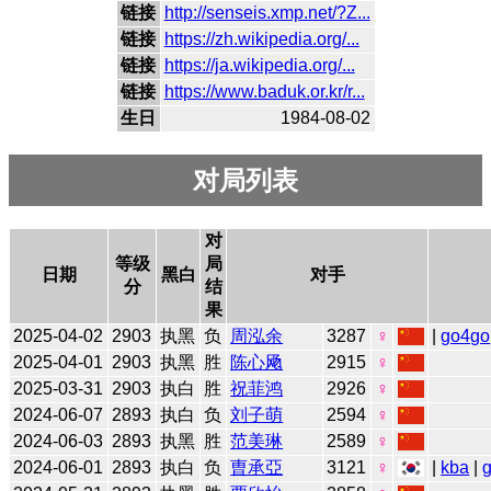
链接
http://senseis.xmp.net/?Z...
链接
https://zh.wikipedia.org/...
链接
https://ja.wikipedia.org/...
链接
https://www.baduk.or.kr/r...
生日
1984-08-02
对局列表
对
等级
局
日期
黑白
对手
分
结
果
2025-04-02
2903
执黑
负
周泓余
3287
♀
|
go4go
2025-04-01
2903
执黑
胜
陈心飏
2915
♀
2025-03-31
2903
执白
胜
祝菲鸿
2926
♀
2024-06-07
2893
执白
负
刘子萌
2594
♀
2024-06-03
2893
执黑
胜
范美琳
2589
♀
2024-06-01
2893
执白
负
曺承亞
3121
♀
|
kba
|