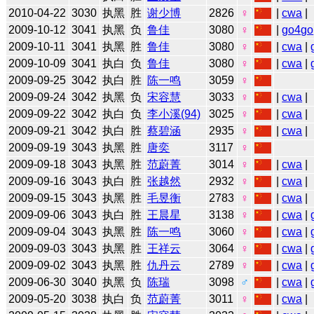
2010-04-22
3030
执黑
胜
谢少博
2826
♀
|
cwa
|
2009-10-12
3041
执黑
负
鲁佳
3080
♀
|
go4go
2009-10-11
3041
执黑
胜
鲁佳
3080
♀
|
cwa
|
2009-10-09
3041
执白
负
鲁佳
3080
♀
|
cwa
|
2009-09-25
3042
执白
胜
陈一鸣
3059
♀
2009-09-24
3042
执黑
负
宋容慧
3033
♀
|
cwa
|
2009-09-22
3042
执白
负
李小溪(94)
3025
♀
|
cwa
|
2009-09-21
3042
执白
胜
蔡碧涵
2935
♀
|
cwa
|
2009-09-19
3043
执黑
胜
唐奕
3117
♀
2009-09-18
3043
执黑
胜
范蔚菁
3014
♀
|
cwa
|
2009-09-16
3043
执白
胜
张越然
2932
♀
|
cwa
|
2009-09-15
3043
执黑
胜
毛昱衡
2783
♀
|
cwa
|
2009-09-06
3043
执白
胜
王晨星
3138
♀
|
cwa
|
2009-09-04
3043
执黑
胜
陈一鸣
3060
♀
|
cwa
|
2009-09-03
3043
执黑
胜
王祥云
3064
♀
|
cwa
|
2009-09-02
3043
执黑
胜
仇丹云
2789
♀
|
cwa
|
2009-06-30
3040
执黑
负
陈瑞
3098
♂
|
cwa
|
2009-05-20
3038
执白
负
范蔚菁
3011
♀
|
cwa
|