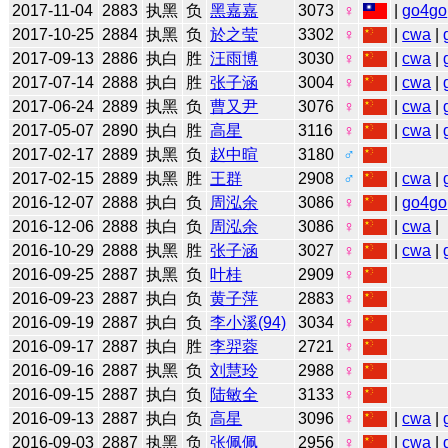
2017-11-04
2883
执黑
负
黑嘉嘉
3073
♀
|
go4go
2017-10-25
2884
执黑
负
於之莹
3302
♀
|
cwa
|
2017-09-13
2886
执白
胜
汪雨博
3030
♀
|
cwa
|
2017-07-14
2888
执白
胜
张子涵
3004
♀
|
cwa
|
2017-06-24
2889
执黑
负
曹又尹
3076
♀
|
cwa
|
2017-05-07
2890
执白
胜
高星
3116
♀
|
cwa
|
2017-02-17
2889
执黑
负
赵中暄
3180
♂
2017-02-15
2889
执黑
胜
王群
2908
♂
|
cwa
|
2016-12-07
2888
执白
负
周泓余
3086
♀
|
go4go
2016-12-06
2888
执白
负
周泓余
3086
♀
|
cwa
|
2016-10-29
2888
执黑
胜
张子涵
3027
♀
|
cwa
|
2016-09-25
2887
执黑
负
叶桂
2909
♀
2016-09-23
2887
执白
负
黄子萍
2883
♀
2016-09-19
2887
执白
负
李小溪(94)
3034
♀
2016-09-17
2887
执白
胜
李羿蓉
2721
♀
2016-09-16
2887
执黑
负
刘慧玲
2988
♀
2016-09-15
2887
执白
负
陆敏全
3133
♀
2016-09-13
2887
执白
负
高星
3096
♀
|
cwa
|
2016-09-03
2887
执黑
负
张佩佩
2956
♀
|
cwa
|