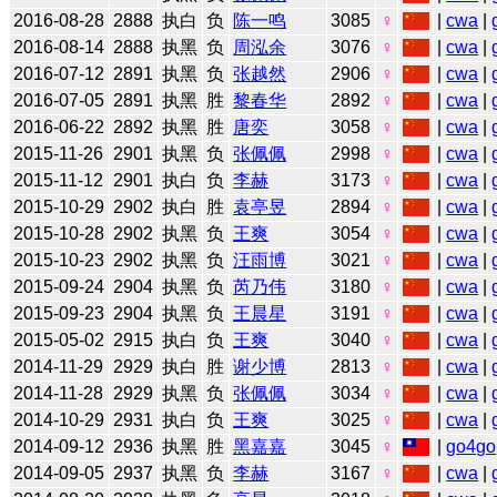
2016-08-28
2888
执白
负
陈一鸣
3085
♀
|
cwa
|
2016-08-14
2888
执黑
负
周泓余
3076
♀
|
cwa
|
2016-07-12
2891
执黑
负
张越然
2906
♀
|
cwa
|
2016-07-05
2891
执黑
胜
黎春华
2892
♀
|
cwa
|
2016-06-22
2892
执黑
胜
唐奕
3058
♀
|
cwa
|
2015-11-26
2901
执黑
负
张佩佩
2998
♀
|
cwa
|
2015-11-12
2901
执白
负
李赫
3173
♀
|
cwa
|
2015-10-29
2902
执白
胜
袁亭昱
2894
♀
|
cwa
|
2015-10-28
2902
执黑
负
王爽
3054
♀
|
cwa
|
2015-10-23
2902
执黑
负
汪雨博
3021
♀
|
cwa
|
2015-09-24
2904
执黑
负
芮乃伟
3180
♀
|
cwa
|
2015-09-23
2904
执黑
负
王晨星
3191
♀
|
cwa
|
2015-05-02
2915
执白
负
王爽
3040
♀
|
cwa
|
2014-11-29
2929
执白
胜
谢少博
2813
♀
|
cwa
|
2014-11-28
2929
执黑
负
张佩佩
3034
♀
|
cwa
|
2014-10-29
2931
执白
负
王爽
3025
♀
|
cwa
|
2014-09-12
2936
执黑
胜
黑嘉嘉
3045
♀
|
go4go
2014-09-05
2937
执黑
负
李赫
3167
♀
|
cwa
|