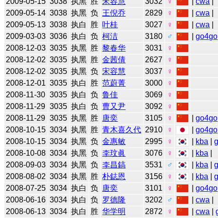
2009-05-15
3038
执黑
胜
宋容慧
3032
♀
|
cwa
|
2009-05-14
3038
执黑
负
王倪乔
2829
♀
|
cwa
|
2009-05-13
3038
执白
胜
叶桂
3027
♀
|
cwa
|
2009-03-03
3036
执白
负
柯洁
3180
♂
|
go4go
2008-12-03
3035
执黑
胜
黎春华
3031
♀
2008-12-02
3035
执黑
胜
金茜倩
2627
♀
2008-12-02
3035
执黑
负
宋容慧
3037
♀
2008-12-01
3035
执白
胜
范蔚菁
3000
♀
2008-11-30
3035
执白
负
鲁佳
3069
♀
2008-11-29
3035
执白
负
曹又尹
3092
♀
2008-11-29
3035
执黑
胜
唐奕
3105
♀
|
go4go
2008-10-15
3034
执黑
胜
青木喜久代
2910
♀
|
go4go
2008-10-15
3034
执黑
负
金惠敏
2995
♀
|
kba
|
2008-10-08
3034
执黑
负
李玟眞
3076
♀
|
kba
|
2008-09-03
3034
执黑
负
李昌鎬
3531
♂
|
kba
|
2008-08-02
3034
执黑
胜
朴鋕恩
3156
♀
|
kba
|
2008-07-25
3034
执白
负
唐奕
3101
♀
|
go4go
2008-06-16
3034
执白
负
罗德隆
3202
♂
|
cwa
|
2008-06-13
3034
执白
胜
华学明
2872
♀
|
cwa
|