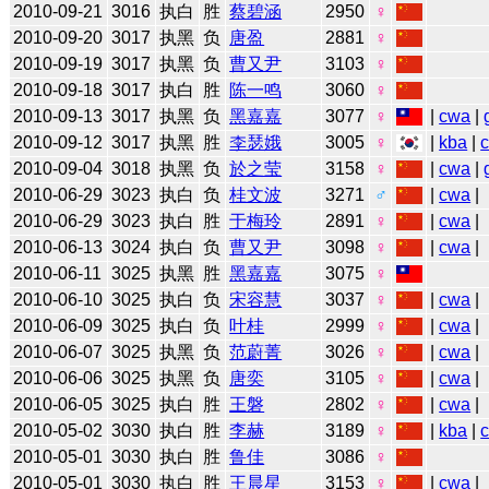
2010-09-21
3016
执白
胜
蔡碧涵
2950
♀
2010-09-20
3017
执黑
负
唐盈
2881
♀
2010-09-19
3017
执黑
负
曹又尹
3103
♀
2010-09-18
3017
执白
胜
陈一鸣
3060
♀
2010-09-13
3017
执黑
负
黑嘉嘉
3077
♀
|
cwa
|
2010-09-12
3017
执黑
胜
李瑟娥
3005
♀
|
kba
|
2010-09-04
3018
执黑
负
於之莹
3158
♀
|
cwa
|
2010-06-29
3023
执白
负
桂文波
3271
♂
|
cwa
|
2010-06-29
3023
执白
胜
于梅玲
2891
♀
|
cwa
|
2010-06-13
3024
执白
负
曹又尹
3098
♀
|
cwa
|
2010-06-11
3025
执黑
胜
黑嘉嘉
3075
♀
2010-06-10
3025
执白
负
宋容慧
3037
♀
|
cwa
|
2010-06-09
3025
执白
负
叶桂
2999
♀
|
cwa
|
2010-06-07
3025
执黑
负
范蔚菁
3026
♀
|
cwa
|
2010-06-06
3025
执黑
负
唐奕
3105
♀
|
cwa
|
2010-06-05
3025
执白
胜
王磐
2802
♀
|
cwa
|
2010-05-02
3030
执白
胜
李赫
3189
♀
|
kba
|
2010-05-01
3030
执白
胜
鲁佳
3086
♀
2010-05-01
3030
执白
胜
王晨星
3153
♀
|
cwa
|