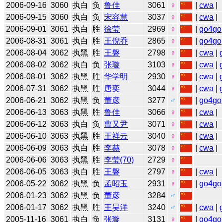
2006-09-16
3060
执白
负
鲁佳
3061
♀
|
cwa
|
2006-09-15
3060
执白
负
宋容慧
3037
♀
|
cwa
|
2006-09-01
3061
执白
胜
徐莹
2969
♀
|
go4go
2006-08-31
3061
执白
胜
王倪乔
2865
♀
|
go4go
2006-08-04
3062
执黑
胜
王磐
2798
♀
|
cwa
|
2006-08-02
3062
执白
负
张璇
3103
♀
|
cwa
|
2006-08-01
3062
执黑
胜
华学明
2930
♀
|
cwa
|
2006-07-31
3062
执黑
胜
唐奕
3044
♀
|
cwa
|
2006-06-21
3062
执黑
负
董彦
3277
♂
|
go4go
2006-06-13
3063
执黑
胜
鲁佳
3066
♀
|
cwa
|
2006-06-12
3063
执白
负
曹又尹
3071
♀
|
cwa
|
2006-06-10
3063
执黑
胜
王祥云
3040
♀
|
cwa
|
2006-06-09
3063
执白
胜
李赫
3078
♀
|
cwa
|
2006-06-06
3063
执黑
胜
李莹(70)
2729
♀
2006-06-05
3063
执白
胜
王磐
2797
♀
|
cwa
|
2006-05-22
3062
执黑
负
孟昭玉
2931
♀
|
go4go
2006-01-23
3062
执黑
负
董彦
3284
♂
2006-01-17
3062
执黑
胜
王昊洋
3240
♂
|
cwa
|
2005-11-16
3061
执白
负
张璇
3131
♀
|
go4go