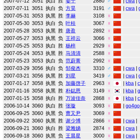
2007-07-12
3051
执白
胜
晏宁
2880
♂
|
cwa
|
2007-07-11
3051
执白
负
方昊
3191
♂
|
cwa
|
2007-05-31
3053
执黑
胜
李赫
3108
♀
2007-05-30
3053
执白
负
叶桂
3067
♀
2007-05-28
3053
执黑
胜
唐盈
2892
♀
2007-05-27
3053
执黑
负
王祥云
3066
♀
2007-05-25
3053
执白
胜
杨梓
2929
♀
2007-05-24
3053
执黑
胜
马清清
2588
♀
2007-05-23
3053
执白
负
范蔚菁
2992
♀
2007-03-29
3056
执白
负
邹俊杰
3310
♂
|
cwa
|
2007-03-21
3056
执黑
胜
刘星
3419
♂
|
cwa
|
2007-01-17
3058
执黑
负
加藤啓子
2963
♀
|
kba
|
2007-01-16
3058
执黑
胜
朴鋕恩
3149
♀
|
kba
|
2007-01-15
3058
执白
胜
万波佳奈
2868
♀
|
kba
|
2006-10-14
3060
执白
胜
张璇
3093
♀
|
go4go
2006-09-25
3060
执黑
负
曹又尹
3069
♀
2006-09-22
3060
执黑
胜
谢少博
2866
♀
|
cwa
|
2006-09-21
3060
执白
胜
梁雅娣
2874
♀
|
cwa
|
2006-09-18
3060
执黑
负
王晨星
3000
♀
|
cwa
|