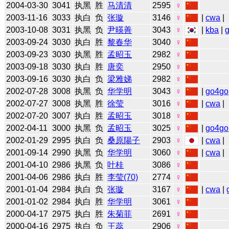
2004-03-30
3041
执黑
胜
马清清
2595
♀
2003-11-16
3033
执白
负
张璇
3146
♀
|
cwa
|
2003-10-08
3031
执黑
负
尹暎善
3043
♀
|
kba
|
2003-09-24
3030
执白
胜
黎春华
3040
♀
2003-09-23
3030
执黑
胜
孟昭玉
2982
♀
2003-09-18
3030
执白
胜
唐奕
2950
♀
2003-09-16
3030
执白
负
梁雅娣
2982
♀
2002-07-28
3008
执黑
负
华学明
3043
♀
|
go4go
2002-07-27
3008
执黑
胜
徐莹
3016
♀
|
cwa
|
2002-07-20
3007
执白
胜
孟昭玉
3018
♀
2002-04-11
3000
执黑
负
孟昭玉
3025
♀
|
go4go
2002-01-29
2995
执白
负
桑原陽子
2903
♀
|
cwa
|
2001-09-14
2990
执黑
负
华学明
3060
♀
|
cwa
|
2001-04-10
2986
执黑
负
叶桂
3086
♀
2001-04-06
2986
执白
胜
李莹(70)
2774
♀
2001-01-04
2984
执白
负
张璇
3167
♀
|
cwa
|
2001-01-02
2984
执白
胜
华学明
3061
♀
2000-04-17
2975
执白
胜
朱菊菲
2691
♀
2000-04-16
2975
执白
负
王蕊
2906
♀