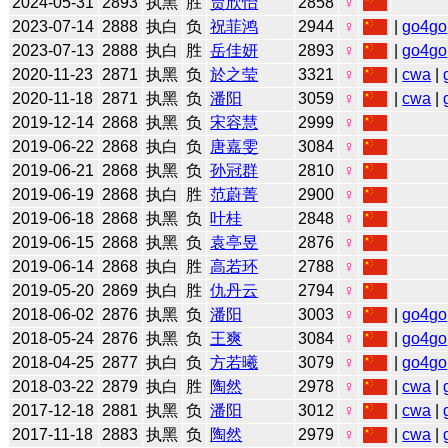
2024-05-31
2893
执黑
胜
贾欣怡
2858
♀
2023-07-14
2888
执白
负
祝菲鸿
2944
♀
|
go4go
2023-07-13
2888
执白
胜
岳佳妍
2893
♀
|
go4go
2020-11-23
2871
执黑
负
於之莹
3321
♀
|
cwa
|
2020-11-18
2871
执黑
负
潘阳
3059
♀
|
cwa
|
2019-12-14
2868
执黑
负
宋容慧
2999
♀
2019-06-22
2868
执白
负
唐嘉雯
3084
♀
2019-06-21
2868
执黑
负
孙冠群
2810
♀
2019-06-19
2868
执白
胜
范蔚菁
2900
♀
2019-06-18
2868
执黑
负
叶桂
2848
♀
2019-06-15
2868
执黑
负
袁亭昱
2876
♀
2019-06-14
2868
执白
胜
高若环
2788
♀
2019-05-20
2869
执白
胜
仇丹云
2794
♀
2018-06-02
2876
执黑
负
潘阳
3003
♀
|
go4go
2018-05-24
2876
执黑
负
王爽
3084
♀
|
go4go
2018-04-25
2877
执白
负
方若曦
3079
♀
|
go4go
2018-03-22
2879
执白
胜
陶然
2978
♀
|
cwa
|
2017-12-18
2881
执黑
负
潘阳
3012
♀
|
cwa
|
2017-11-18
2883
执黑
负
陶然
2979
♀
|
cwa
|