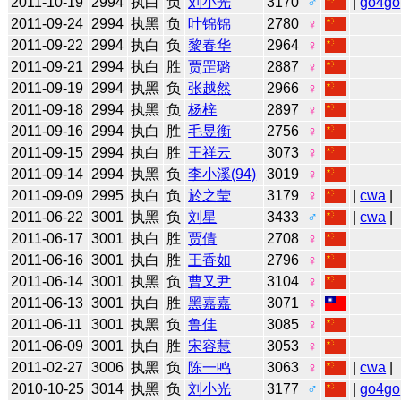
2011-10-19
2994
执白
负
刘小光
3170
♂
|
go4go
2011-09-24
2994
执黑
负
叶锦锦
2780
♀
2011-09-22
2994
执白
负
黎春华
2964
♀
2011-09-21
2994
执白
胜
贾罡璐
2887
♀
2011-09-19
2994
执黑
负
张越然
2966
♀
2011-09-18
2994
执黑
负
杨梓
2897
♀
2011-09-16
2994
执白
胜
毛昱衡
2756
♀
2011-09-15
2994
执白
胜
王祥云
3073
♀
2011-09-14
2994
执黑
负
李小溪(94)
3019
♀
2011-09-09
2995
执白
负
於之莹
3179
♀
|
cwa
|
2011-06-22
3001
执黑
负
刘星
3433
♂
|
cwa
|
2011-06-17
3001
执白
胜
贾倩
2708
♀
2011-06-16
3001
执白
胜
王香如
2796
♀
2011-06-14
3001
执黑
负
曹又尹
3104
♀
2011-06-13
3001
执白
胜
黑嘉嘉
3071
♀
2011-06-11
3001
执黑
负
鲁佳
3085
♀
2011-06-09
3001
执白
胜
宋容慧
3053
♀
2011-02-27
3006
执黑
负
陈一鸣
3063
♀
|
cwa
|
2010-10-25
3014
执黑
负
刘小光
3177
♂
|
go4go