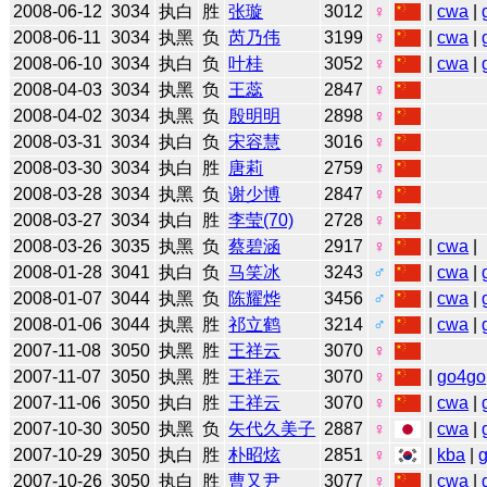
2008-06-12
3034
执白
胜
张璇
3012
♀
|
cwa
|
2008-06-11
3034
执黑
负
芮乃伟
3199
♀
|
cwa
|
2008-06-10
3034
执白
负
叶桂
3052
♀
|
cwa
|
2008-04-03
3034
执黑
负
王蕊
2847
♀
2008-04-02
3034
执黑
负
殷明明
2898
♀
2008-03-31
3034
执白
负
宋容慧
3016
♀
2008-03-30
3034
执白
胜
唐莉
2759
♀
2008-03-28
3034
执黑
负
谢少博
2847
♀
2008-03-27
3034
执白
胜
李莹(70)
2728
♀
2008-03-26
3035
执黑
负
蔡碧涵
2917
♀
|
cwa
|
2008-01-28
3041
执白
负
马笑冰
3243
♂
|
cwa
|
2008-01-07
3044
执黑
负
陈耀烨
3456
♂
|
cwa
|
2008-01-06
3044
执黑
胜
祁立鹤
3214
♂
|
cwa
|
2007-11-08
3050
执黑
胜
王祥云
3070
♀
2007-11-07
3050
执黑
胜
王祥云
3070
♀
|
go4go
2007-11-06
3050
执白
胜
王祥云
3070
♀
|
cwa
|
2007-10-30
3050
执黑
负
矢代久美子
2887
♀
|
cwa
|
2007-10-29
3050
执白
胜
朴昭炫
2851
♀
|
kba
|
2007-10-26
3050
执白
胜
曹又尹
3077
♀
|
cwa
|