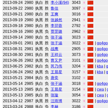
2013-09-24
2980
执白
胜
李小溪(94)
3043
♀
2013-09-22
2980
执黑
胜
鲁佳
3097
♀
2013-09-21
2980
执白
胜
王爽
3016
♀
2013-09-19
2980
执黑
胜
张越然
2941
♀
2013-09-18
2980
执白
胜
李羿蓉
2792
♀
2013-09-16
2980
执黑
负
贾罡璐
2962
♀
2013-09-14
2980
执白
负
张子涵
3023
♀
2013-09-01
2981
执黑
胜
张子涵
3022
♀
|
go4go
2013-08-31
2981
执黑
负
战鹰
2905
♀
|
go4go
2013-08-30
2981
执白
胜
王祥云
3073
♀
|
go4go
2013-06-26
2982
执黑
负
曹又尹
3101
♀
|
go4go
2013-06-25
2982
执白
负
芮乃伟
3204
♀
|
kba
|
2013-06-24
2982
执黑
负
王晨星
3157
♀
|
kba
|
2013-05-21
2984
执白
负
唐奕
3102
♀
2013-05-14
2985
执白
负
张子涵
3018
♀
|
go4go
2013-05-13
2985
执白
负
王晨星
3154
♀
|
cwa
|
2013-05-13
2985
执白
胜
张璇
3054
♀
|
cwa
|
2013-04-12
2987
执黑
胜
汪雨博
3022
♀
|
go4go
2013-03-24
2988
执白
负
李赫
3186
♀