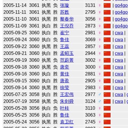
2005-11-14
3061
执黑
负
张璇
3131
♀
|
go4go
2005-11-11
3061
执黑
胜
苏甦
2795
♀
|
go4go
2005-11-10
3061
执黑
胜
黎春华
3056
♀
|
go4go
2005-11-09
3061
执白
胜
王倪乔
2873
♀
|
go4go
2005-09-25
3060
执白
胜
崔宁
2981
♀
|
cwa
|
2005-09-24
3060
执白
负
鲁佳
3069
♀
|
cwa
|
2005-09-22
3060
执黑
胜
王蕊
2857
♀
|
cwa
|
2005-09-21
3060
执白
胜
孟昭玉
2944
♀
|
cwa
|
2005-09-19
3060
执黑
负
范蔚菁
3002
♀
|
cwa
|
2005-09-18
3060
执黑
负
唐奕
3000
♀
|
cwa
|
2005-09-16
3060
执白
胜
黄佳
2881
♀
|
cwa
|
2005-09-15
3060
执白
胜
唐盈
2905
♀
|
cwa
|
2005-09-14
3060
执黑
胜
徐莹
2983
♀
|
cwa
|
2005-07-25
3058
执白
胜
王宏伟
2977
♂
|
cwa
|
2005-07-19
3058
执黑
负
朱剑舜
3124
♂
|
cwa
|
2005-05-28
3056
执白
负
叶桂
3110
♀
2005-05-25
3056
执白
胜
鲁佳
3063
♀
2005-05-24
3056
执黑
胜
袁卫红
2745
♀