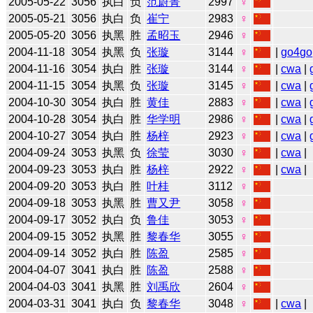
2005-05-22
3056
执白
负
范蔚菁
2997
♀
2005-05-21
3056
执白
负
崔宁
2983
♀
2005-05-20
3056
执黑
胜
孟昭玉
2946
♀
2004-11-18
3054
执黑
负
张璇
3144
♀
|
go4go
2004-11-16
3054
执白
胜
张璇
3144
♀
|
cwa
|
2004-11-15
3054
执黑
负
张璇
3145
♀
|
cwa
|
2004-10-30
3054
执白
胜
黄佳
2883
♀
|
cwa
|
2004-10-28
3054
执白
胜
华学明
2986
♀
|
cwa
|
2004-10-27
3054
执白
胜
杨梓
2923
♀
|
cwa
|
2004-09-24
3053
执黑
负
徐莹
3030
♀
|
cwa
|
2004-09-23
3053
执白
胜
杨梓
2922
♀
|
cwa
|
2004-09-20
3053
执白
胜
叶桂
3112
♀
2004-09-18
3053
执黑
胜
曹又尹
3058
♀
2004-09-17
3052
执白
负
鲁佳
3053
♀
2004-09-15
3052
执黑
胜
黎春华
3055
♀
2004-09-14
3052
执白
胜
陈盈
2585
♀
2004-04-07
3041
执白
胜
陈盈
2588
♀
2004-04-03
3041
执黑
胜
刘禹欣
2604
♀
2004-03-31
3041
执白
负
黎春华
3048
♀
|
cwa
|