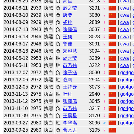
2014-08-20
2938
执黑
负
高星
3018
♀
|
cwa
|
2014-08-11
2939
执黑
负
於之莹
3291
♀
|
cwa
|
2014-08-10
2939
执黑
负
唐奕
3080
♀
|
cwa
|
2014-08-09
2939
执黑
负
杨梓
2889
♀
|
cwa
|
2014-07-13
2943
执白
负
张佩佩
3037
♀
|
cwa
|
2014-06-18
2946
执黑
负
王爽
3023
♀
|
cwa
|
2014-06-17
2946
执黑
负
鲁佳
3091
♀
|
cwa
|
2014-06-16
2946
执黑
负
宋容慧
3094
♀
|
cwa
|
2014-05-12
2953
执白
胜
於之莹
3289
♀
|
cwa
|
2014-05-11
2953
执黑
胜
芮乃伟
3222
♀
|
cwa
|
2013-12-07
2972
执白
负
张子涵
3030
♀
|
go4go
2013-12-06
2972
执黑
胜
战鹰
2904
♀
|
go4go
2013-12-05
2972
执黑
负
王祥云
3073
♀
|
go4go
2013-11-13
2975
执白
胜
叶桂
2940
♀
|
go4go
2013-11-12
2975
执黑
胜
张佩佩
3045
♀
|
go4go
2013-11-10
2975
执黑
负
芮乃伟
3217
♀
|
go4go
2013-11-09
2975
执白
负
王晨星
3170
♀
|
go4go
2013-09-27
2980
执白
胜
李华嵩
3096
♂
|
go4go
2013-09-25
2980
执白
负
曹又尹
3105
♀