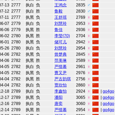
07-13
2777
执白
负
王鸿念
2835
♂
07-12
2777
执白
胜
鲁毅
2830
♂
07-11
2777
执黑
负
王舒瑶
2769
♀
06-07
2779
执白
负
刘慧玲
2953
♀
06-06
2779
执黑
胜
鲁佳
2936
♀
06-02
2780
执黑
胜
李莹(70)
2704
♀
06-01
2780
执黑
负
储可儿
2942
♀
05-26
2780
执白
负
刘慧玲
2954
♀
04-06
2782
执黑
负
曾楚典
2845
♀
04-06
2782
执黑
胜
范美琳
2589
♀
04-05
2782
执白
负
严惜蓦
2961
♀
04-05
2782
执黑
负
曹又尹
2976
♀
04-04
2782
执黑
胜
严古韵琪
2756
♀
04-04
2782
执白
负
贾欣怡
2860
♀
12-18
2789
执白
负
李鑫怡
2924
♀
|
go4go
12-17
2789
执黑
负
潘阳
3065
♀
|
go4go
12-16
2789
执白
负
唐奕
3060
♀
|
go4go
12-14
2789
执黑
胜
严惜蓦
2954
♀
|
go4go