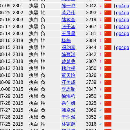
07-09
2801
执黑
负
陈一鸣
3042
♀
|
go4go
06-25
2802
执黑
胜
芮乃伟
3093
♀
|
go4go
05-18
2803
执白
负
陆敏全
3219
♀
|
go4go
05-17
2803
执黑
负
张子涵
2967
♀
|
go4go
05-14
2803
执白
负
王晨星
3181
♀
|
go4go
08-16
2818
执白
胜
杨梓
2884
♀
08-15
2818
执黑
胜
冯韵嘉
2944
♀
|
go4go
08-14
2818
执白
胜
陈蔓淇
2842
♀
08-13
2818
执白
胜
曾楚典
2807
♀
08-12
2818
执黑
胜
魏欣桐
2850
♀
08-10
2818
执黑
负
董天怡
2826
♀
08-09
2818
执白
负
汪美成
2739
♀
10-08
2815
执白
负
李思璇
3047
♀
07-29
2815
执黑
负
徐海哲
2950
♀
07-28
2815
执白
胜
岳佳妍
2825
♀
07-27
2815
执白
负
韩卓然
3069
♂
07-26
2815
执黑
负
于浩然
3052
♂
07-25
2815
执白
胜
林家翾
3016
♂