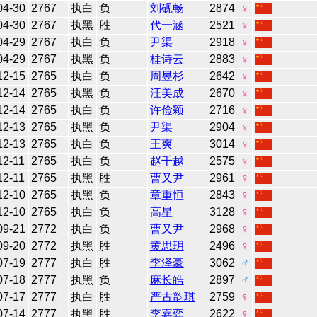
04-30
2767
执白
负
刘砚畅
2874
♀
04-30
2767
执黑
胜
代一涵
2521
♀
04-29
2767
执白
负
尹渠
2918
♀
04-29
2767
执黑
负
桂诗云
2883
♀
12-15
2765
执白
负
周昱杉
2642
♀
12-14
2765
执黑
负
汪美成
2670
♀
12-14
2765
执白
负
许俭颖
2716
♀
12-13
2765
执黑
负
尹渠
2904
♀
12-13
2765
执白
负
王爽
3014
♀
12-11
2765
执白
负
赵千越
2575
♀
12-11
2765
执黑
胜
曹又尹
2961
♀
12-10
2765
执黑
负
章重恒
2843
♀
12-10
2765
执白
负
高星
3128
♀
09-21
2772
执白
负
曹又尹
2968
♀
09-20
2772
执黑
胜
黄思玥
2496
♀
07-19
2777
执白
胜
李泽豪
3062
♂
07-18
2777
执黑
负
麻长皓
2897
♂
07-17
2777
执白
胜
严古韵琪
2759
♀
07-14
2777
执黑
胜
李嘉弈
2622
♀