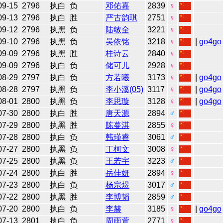
09-15
2796
执白
负
邓佑嘉
2839
♀
09-13
2796
执白
胜
严古韵琪
2751
♀
09-12
2796
执黑
负
陆敏全
3221
♀
09-10
2796
执黑
负
吴依铭
3218
♀
|
go4go
09-09
2796
执黑
胜
桂诗云
2840
♀
09-09
2796
执白
负
储可儿
2928
♀
08-29
2797
执白
负
方若曦
3173
♀
|
go4go
08-28
2797
执黑
负
李小溪(05)
3117
♀
|
go4go
08-01
2800
执黑
负
李思璇
3128
♀
|
go4go
07-30
2800
执白
胜
唐天源
2894
♂
07-29
2800
执黑
胜
陈蔓淇
2855
♀
07-28
2800
执白
负
韩瑾睿
3061
♂
07-27
2800
执黑
负
丁柯文
3008
♀
07-25
2800
执黑
负
王若宇
3223
♂
07-24
2800
执白
胜
岳佳妍
2894
♀
07-23
2800
执白
负
杨宗煜
3017
♂
07-22
2800
执黑
胜
李博韬
2859
♂
07-20
2800
执白
负
李赫
3185
♀
|
go4go
07-13
2801
执白
负
周雨萱
2771
♀