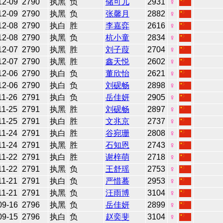
12-09
2790
执黑
负
储可儿
2931
♀
12-09
2790
执黑
负
张馨月
2882
♀
12-08
2790
执白
胜
李嘉弈
2616
♀
12-08
2790
执黑
负
杭小童
2834
♀
12-07
2790
执黑
胜
刘子葭
2704
♀
12-07
2790
执黑
胜
鑫天悦
2602
♀
12-06
2790
执白
负
董欣怡
2621
♀
12-06
2790
执白
负
刘砚畅
2898
♀
11-26
2791
执白
负
岳佳妍
2905
♀
11-25
2791
执黑
胜
刘砚畅
2897
♀
11-25
2791
执白
胜
文兆京
2737
♀
11-24
2791
执白
胜
谷宛珊
2808
♀
11-24
2791
执黑
胜
石知恩
2743
♀
11-22
2791
执白
胜
谢梓萌
2718
♀
11-22
2791
执黑
负
王舒瑶
2753
♀
11-21
2791
执白
负
严惜蓦
2953
♀
11-21
2791
执黑
负
汪雨博
3104
♀
09-16
2796
执黑
负
岳佳妍
2899
♀
09-15
2796
执白
负
赵奕斐
3104
♀