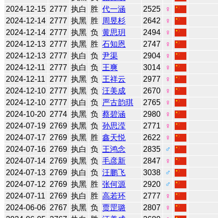
2024-12-15
2777
执白
胜
代一涵
2525
♀
2024-12-14
2777
执黑
胜
周昱杉
2642
♀
2024-12-14
2777
执黑
负
黄思玥
2494
♀
2024-12-13
2777
执黑
胜
石知恩
2747
♀
2024-12-13
2777
执白
负
尹渠
2904
♀
2024-12-11
2777
执白
负
王爽
3014
♀
2024-12-11
2777
执黑
负
王祥云
2977
♀
2024-12-10
2777
执黑
负
汪美成
2670
♀
2024-12-10
2777
执白
负
严古韵琪
2765
♀
2024-10-20
2774
执黑
负
蔡碧涵
2980
♀
2024-07-19
2769
执黑
负
孙思滢
2771
♀
2024-07-17
2769
执黑
胜
鑫天悦
2622
♀
2024-07-16
2769
执白
负
王鸿念
2835
♂
2024-07-14
2769
执黑
负
毛彦新
2847
♀
2024-07-13
2769
执白
负
汪鹏飞
3038
♂
2024-07-12
2769
执黑
胜
张何源
2920
♂
2024-07-11
2769
执白
胜
高若环
2777
♀
2024-06-06
2767
执黑
负
贾罡璐
2807
♀