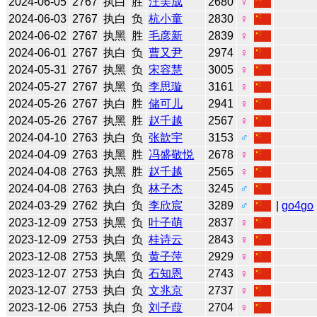
2024-06-05
2767
执白
胜
汪美成
2680
♀
2024-06-03
2767
执白
负
杭小童
2830
♀
2024-06-02
2767
执黑
胜
毛彦新
2839
♀
2024-06-01
2767
执白
负
曹又尹
2974
♀
2024-05-31
2767
执黑
负
宋容慧
3005
♀
2024-05-27
2767
执黑
负
李思璇
3161
♀
2024-05-26
2767
执白
胜
储可儿
2941
♀
2024-05-26
2767
执黑
胜
赵千越
2567
♀
2024-04-10
2763
执白
负
张歆宇
3153
♂
2024-04-09
2763
执黑
胜
冯盛敬悦
2678
♀
2024-04-08
2763
执黑
胜
赵千越
2565
♀
2024-04-08
2763
执白
负
林子杰
3245
♂
2024-03-29
2762
执白
负
李欣宸
3289
♂
|
go4go
2023-12-09
2753
执黑
负
叶子萌
2837
♀
2023-12-09
2753
执白
负
桂诗云
2843
♀
2023-12-08
2753
执黑
负
黄子萍
2929
♀
2023-12-07
2753
执白
负
石知恩
2743
♀
2023-12-07
2753
执白
负
文兆京
2737
♀
2023-12-06
2753
执白
负
刘子葭
2704
♀