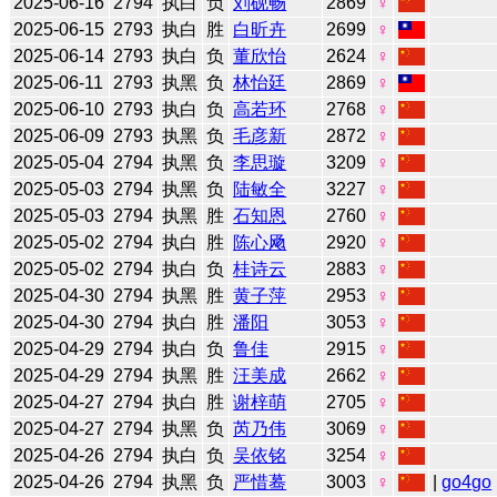
2025-06-16
2794
执白
负
刘砚畅
2869
♀
2025-06-15
2793
执白
胜
白昕卉
2699
♀
2025-06-14
2793
执白
负
董欣怡
2624
♀
2025-06-11
2793
执黑
负
林怡廷
2869
♀
2025-06-10
2793
执白
负
高若环
2768
♀
2025-06-09
2793
执黑
负
毛彦新
2872
♀
2025-05-04
2794
执黑
负
李思璇
3209
♀
2025-05-03
2794
执黑
负
陆敏全
3227
♀
2025-05-03
2794
执黑
胜
石知恩
2760
♀
2025-05-02
2794
执白
胜
陈心飏
2920
♀
2025-05-02
2794
执白
负
桂诗云
2883
♀
2025-04-30
2794
执黑
胜
黄子萍
2953
♀
2025-04-30
2794
执白
胜
潘阳
3053
♀
2025-04-29
2794
执白
负
鲁佳
2915
♀
2025-04-29
2794
执黑
胜
汪美成
2662
♀
2025-04-27
2794
执白
胜
谢梓萌
2705
♀
2025-04-27
2794
执黑
负
芮乃伟
3069
♀
2025-04-26
2794
执白
负
吴依铭
3254
♀
2025-04-26
2794
执黑
负
严惜蓦
3003
♀
|
go4go