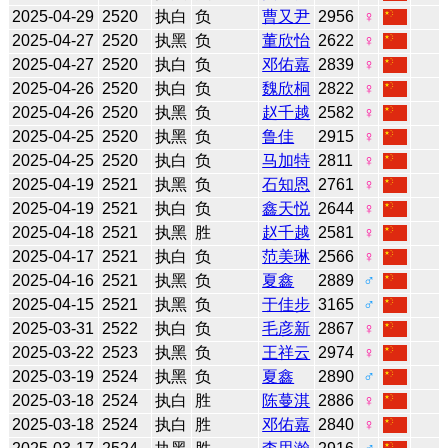
2025-04-29
2520
执白
负
曹又尹
2956
♀
2025-04-27
2520
执黑
负
董欣怡
2622
♀
2025-04-27
2520
执白
负
邓佑嘉
2839
♀
2025-04-26
2520
执白
负
魏欣桐
2822
♀
2025-04-26
2520
执黑
负
赵千越
2582
♀
2025-04-25
2520
执黑
负
鲁佳
2915
♀
2025-04-25
2520
执白
负
马加特
2811
♀
2025-04-19
2521
执黑
负
石知恩
2761
♀
2025-04-19
2521
执白
负
鑫天悦
2644
♀
2025-04-18
2521
执黑
胜
赵千越
2581
♀
2025-04-17
2521
执白
负
范美琳
2566
♀
2025-04-16
2521
执黑
负
夏鑫
2889
♂
2025-04-15
2521
执黑
负
于佳步
3165
♂
2025-03-31
2522
执白
负
毛彦新
2867
♀
2025-03-22
2523
执黑
负
王祥云
2974
♀
2025-03-19
2524
执黑
负
夏鑫
2890
♂
2025-03-18
2524
执白
胜
陈蔓淇
2886
♀
2025-03-18
2524
执白
胜
邓佑嘉
2840
♀