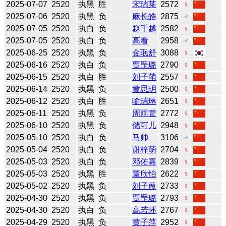
2025-07-07
2520
执黑
胜
宋瑞莱
2572
♀
2025-07-06
2520
执黑
负
麻长皓
2875
♂
2025-07-05
2520
执白
负
赵千越
2582
♀
2025-07-05
2520
执白
负
高看
2958
♂
2025-06-25
2520
执黑
负
金珉舒
3088
♀
2025-06-16
2520
执白
负
贾罡璐
2790
♀
2025-06-15
2520
执白
胜
刘子萌
2557
♀
2025-06-14
2520
执黑
负
黄思玥
2500
♀
2025-06-12
2520
执白
胜
喻瑞琳
2651
♀
2025-06-11
2520
执黑
负
周雨萱
2772
♀
2025-06-10
2520
执黑
负
储可儿
2948
♀
2025-05-10
2520
执白
负
马帅
3106
♂
2025-05-04
2520
执白
负
谢梓萌
2704
♀
2025-05-03
2520
执白
负
邓佑嘉
2839
♀
2025-05-03
2520
执黑
胜
董欣怡
2622
♀
2025-05-02
2520
执黑
负
刘子葭
2733
♀
2025-04-30
2520
执黑
负
贾罡璐
2793
♀
2025-04-30
2520
执白
负
高若环
2767
♀
2025-04-29
2520
执黑
负
黄子萍
2952
♀