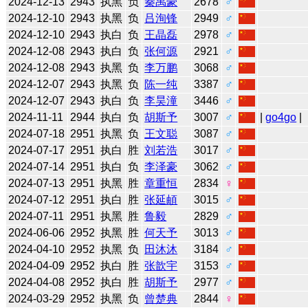
2024-12-13
2943
执黑
负
秦禹豪
2678
♂
2024-12-10
2943
执黑
负
吕洵锋
2949
♂
2024-12-10
2943
执白
负
王晶磊
2978
♂
2024-12-08
2943
执白
负
张何源
2921
♂
2024-12-08
2943
执黑
负
李万鹏
3068
♂
2024-12-07
2943
执黑
负
陈一纯
3387
♂
2024-12-07
2943
执白
负
李昊潼
3446
♂
2024-11-11
2944
执白
负
胡斯予
3007
♂
|
go4go
|
2024-07-18
2951
执黑
负
王文聪
3087
♂
2024-07-17
2951
执白
胜
刘若浩
3017
♂
2024-07-14
2951
执白
负
李泽豪
3062
♂
2024-07-13
2951
执黑
胜
章重恒
2834
♀
2024-07-12
2951
执白
胜
张延頔
3015
♂
2024-07-11
2951
执黑
胜
鲁毅
2829
♂
2024-06-06
2952
执黑
胜
何天予
3013
♂
2024-04-10
2952
执黑
负
田沐沐
3184
♂
2024-04-09
2952
执白
胜
张歆宇
3153
♂
2024-04-08
2952
执白
胜
胡斯予
2977
♂
2024-03-29
2952
执黑
负
曾楚典
2844
♀