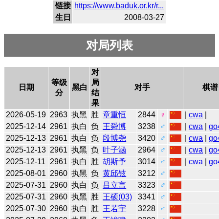
链接
https://www.baduk.or.kr/r...
生日
2008-03-27
对局列表
对
等级
局
日期
黑白
对手
棋谱
分
结
果
2026-05-19
2963
执黑
胜
章重恒
2844
♀
|
cwa
|
2025-12-14
2961
执白
负
王舜博
3238
♂
|
cwa
|
go
2025-12-13
2961
执白
负
段博尧
3420
♂
|
cwa
|
go
2025-12-13
2961
执黑
负
叶子涵
2964
♂
|
cwa
|
go
2025-12-11
2961
执白
胜
胡斯予
3014
♂
|
cwa
|
go
2025-08-01
2960
执黑
负
黄邱铉
3212
♂
2025-07-31
2960
执白
负
吕立言
3323
♂
2025-07-31
2960
执黑
胜
王硕(03)
3341
♂
2025-07-30
2960
执白
胜
王若宇
3228
♂