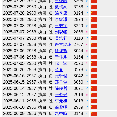
2025-07-29
2960
执黑
负
王竣啸
3203
♂
2025-07-29
2960
执白
胜
戴琪高
3256
♂
2025-07-28
2960
执黑
负
涂季康
3194
♂
2025-07-28
2960
执白
胜
佘家灏
2874
♂
2025-07-08
2958
执黑
负
王若宇
3229
♂
2025-07-07
2958
执白
胜
刘砚畅
2866
♀
2025-07-07
2958
执白
负
吴浩轩
3118
♂
2025-07-07
2958
执黑
胜
严古韵琪
2767
♀
2025-07-06
2958
执黑
负
徐海哲
3044
♀
2025-07-06
2958
执白
负
于佳步
3164
♂
2025-07-05
2958
执黑
胜
代一涵
2520
♀
2025-06-26
2958
执白
负
范胤
3578
♂
2025-06-16
2957
执白
负
张轩铭
3042
♂
2025-06-15
2957
执黑
负
郑子健
3050
♂
2025-06-14
2957
执白
胜
陈轶哲
3071
♂
2025-06-12
2957
执黑
胜
张梦瑶
2914
♀
2025-06-11
2956
执黑
胜
李元祺
3018
♂
2025-06-10
2956
执白
负
徐黎明
2939
♂
2025-06-09
2956
执白
负
赵中暄
3149
♂