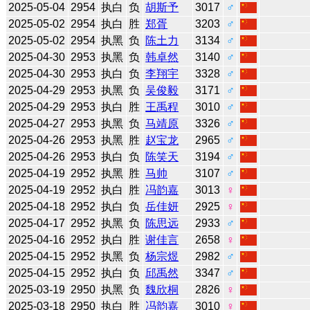
2025-05-04
2954
执白
负
胡斯予
3017
♂
2025-05-02
2954
执白
胜
郑胥
3203
♂
2025-05-02
2954
执黑
负
陈土力
3134
♂
2025-04-30
2953
执黑
负
韩卓然
3140
♂
2025-04-30
2953
执白
负
李翔宇
3328
♂
2025-04-29
2953
执黑
负
吴俊毅
3171
♂
2025-04-29
2953
执白
胜
王禹程
3010
♂
2025-04-27
2953
执黑
负
马靖原
3326
♂
2025-04-26
2953
执黑
胜
赵宝龙
2965
♂
2025-04-26
2953
执白
负
陈笑天
3194
♂
2025-04-19
2952
执黑
胜
马帅
3107
♂
2025-04-19
2952
执白
胜
冯韵嘉
3013
♀
2025-04-18
2952
执白
负
岳佳妍
2925
♀
2025-04-17
2952
执黑
负
陈思远
2933
♂
2025-04-16
2952
执白
胜
谢佳言
2658
♀
2025-04-15
2952
执黑
负
杨宗煜
2982
♂
2025-04-15
2952
执白
负
邱禹然
3347
♂
2025-03-19
2950
执黑
负
魏欣桐
2826
♀
2025-03-18
2950
执白
胜
冯韵嘉
3010
♀