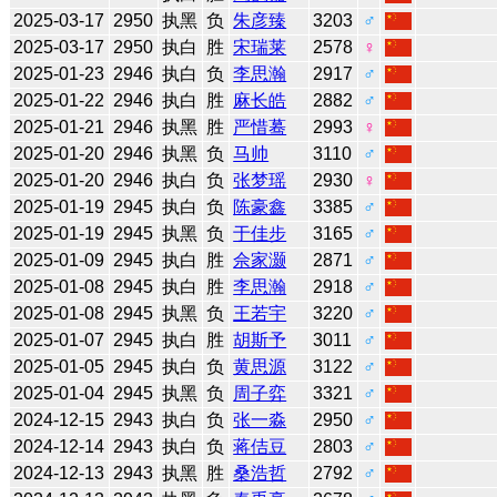
2025-03-17
2950
执黑
负
朱彦臻
3203
♂
2025-03-17
2950
执白
胜
宋瑞莱
2578
♀
2025-01-23
2946
执白
负
李思瀚
2917
♂
2025-01-22
2946
执白
胜
麻长皓
2882
♂
2025-01-21
2946
执黑
胜
严惜蓦
2993
♀
2025-01-20
2946
执黑
负
马帅
3110
♂
2025-01-20
2946
执白
负
张梦瑶
2930
♀
2025-01-19
2945
执白
负
陈豪鑫
3385
♂
2025-01-19
2945
执黑
负
于佳步
3165
♂
2025-01-09
2945
执白
胜
佘家灏
2871
♂
2025-01-08
2945
执白
胜
李思瀚
2918
♂
2025-01-08
2945
执黑
负
王若宇
3220
♂
2025-01-07
2945
执白
胜
胡斯予
3011
♂
2025-01-05
2945
执白
负
黄思源
3122
♂
2025-01-04
2945
执黑
负
周子弈
3321
♂
2024-12-15
2943
执白
负
张一淼
2950
♂
2024-12-14
2943
执白
负
蒋佶豆
2803
♂
2024-12-13
2943
执黑
胜
桑浩哲
2792
♂