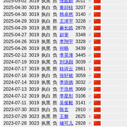
2025-05-02
3019
执黑
胜
张延頔
3011
♂
2025-04-30
3019
执白
负
黄邱铉
3207
♂
2025-04-30
3019
执白
负
韩卓然
3140
♂
2025-04-29
3019
执白
胜
王泽宇
3228
♂
2025-04-29
3019
执黑
胜
麻长皓
2878
♂
2025-04-27
3019
执白
负
赵斐
3348
♂
2025-04-26
3019
执黑
负
李翔宇
3328
♂
2025-04-26
3019
执黑
负
何旸
3439
♂
2025-02-12
3019
执白
负
李昊潼
3445
♂
2024-07-19
3019
执黑
负
刘汤颢
3039
♂
2024-07-17
3019
执黑
胜
桂诗云
2861
♀
2024-07-16
3019
执白
负
张轩铭
3059
♂
2024-07-14
3019
执黑
负
李崇德
3032
♂
2024-07-13
3019
执白
负
于浩然
3069
♂
2024-07-12
3019
执白
胜
李星彤
3106
♂
2024-07-11
3019
执黑
胜
吴俊毅
3141
♂
2023-07-30
3023
执白
负
陈玄
2910
♂
2023-07-29
3023
执黑
胜
王磐
2625
♀
2023-07-28
3023
执黑
负
储可儿
2928
♀