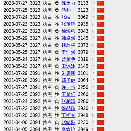
2023-07-27
3023
执白
负
陈土力
3133
♂
2023-07-25
3023
执黑
负
马帅
3123
♂
2023-07-24
3023
执白
胜
张岐
3069
♂
2023-07-23
3023
执白
胜
张梦瑶
2935
♀
2023-07-22
3023
执黑
负
徐海哲
3043
♀
2023-05-29
3027
执白
胜
韩卓然
3145
♂
2023-05-27
3027
执白
负
魏欣桐
2873
♀
2023-05-25
3027
执黑
负
于浩然
3079
♂
2023-05-24
3027
执白
胜
曾楚典
2819
♀
2023-05-23
3027
执黑
负
田沐沐
3145
♂
2021-07-29
3091
执白
胜
朱彦臻
3101
♂
2021-07-28
3091
执黑
胜
郑子健
3064
♂
2021-07-27
3091
执白
负
许一笛
3256
♂
2021-07-25
3092
执黑
胜
王楚轩
3266
♂
2021-07-24
3092
执白
负
张柏清
3286
♂
2021-07-22
3092
执白
胜
徐晶琦
2926
♀
2021-07-20
3092
执黑
胜
丁柯文
2948
♀
2021-04-06
3094
执白
负
赵毓彩
3230
♂
2021-04-05
3094
执黑
胜
李鑫怡
2949
♀