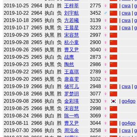
2019-10-25
2964
执白
胜
王梓莘
2775
♀
|
cwa
|
2019-10-22
2964
执白
负
刘宇航
3452
♂
|
cwa
|
2019-10-18
2965
执白
负
方若曦
3139
♀
|
cwa
|
2019-10-17
2965
执黑
负
王晨星
3223
♀
|
cwa
|
2019-09-29
2965
执黑
胜
宋容慧
2997
♀
2019-09-28
2965
执白
负
杭小童
2900
♀
2019-09-26
2965
执黑
胜
曹又尹
3040
♀
2019-09-25
2965
执白
负
战鹰
2873
♀
2019-09-23
2965
执黑
负
陶然
2986
♀
2019-09-22
2965
执白
胜
王嘉琪
2789
♀
2019-09-20
2965
执黑
负
唐嘉雯
3102
♀
2019-09-19
2966
执白
胜
储可儿
2948
♀
|
cwa
|
2019-09-18
2966
执黑
胜
罗楚玥
3077
♀
2019-09-08
2966
执白
负
金彩瑛
3230
♀
|
go4go
2019-08-25
2966
执黑
负
宋容慧
2998
♀
2019-08-24
2966
执白
胜
陈一鸣
3069
♀
2019-08-11
2966
执白
胜
曹又尹
3044
♀
|
go4go
2019-07-30
2966
执白
负
周泓余
3258
♀
|
cwa
|