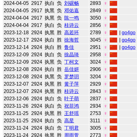
2024-04-05
2917
执白
负
刘砚畅
2893
♀
2024-04-05
2917
执黑
负
邓佑嘉
2849
♀
2024-04-04
2917
执黑
负
陈一鸣
3050
♀
2024-04-04
2917
执白
负
桂诗云
2856
♀
2023-12-18
2924
执黑
胜
高若环
2789
♀
|
go4go
2023-12-17
2924
执白
胜
徐海哲
3045
♀
|
go4go
2023-12-14
2924
执白
胜
鲁佳
2951
♀
|
go4go
2023-12-09
2924
执白
负
徐晶琦
2958
♀
2023-12-09
2924
执黑
负
丁柯文
3024
♀
2023-12-08
2924
执白
胜
岳佳妍
2906
♀
2023-12-08
2924
执黑
负
罗楚玥
3204
♀
2023-12-07
2924
执黑
胜
黄子萍
2929
♀
2023-12-07
2924
执黑
胜
桂诗云
2843
♀
2023-12-06
2924
执白
负
叶子萌
2837
♀
2023-11-26
2924
执白
负
祝菲鸿
2934
♀
2023-11-25
2924
执黑
胜
王舒瑶
2753
♀
2023-11-25
2924
执白
负
高星
3111
♀
2023-11-24
2924
执白
负
丁明君
3005
♀
2023-11-24
2924
执黑
胜
周雨萱
2773
♀