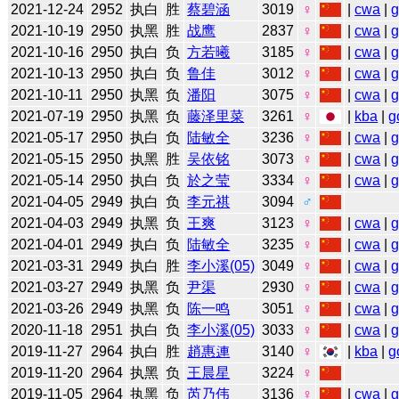
2021-12-24
2952
执白
胜
蔡碧涵
3019
♀
|
cwa
|
2021-10-19
2950
执黑
胜
战鹰
2837
♀
|
cwa
|
2021-10-16
2950
执白
负
方若曦
3185
♀
|
cwa
|
2021-10-13
2950
执白
负
鲁佳
3012
♀
|
cwa
|
2021-10-11
2950
执黑
负
潘阳
3075
♀
|
cwa
|
2021-07-19
2950
执黑
负
藤泽里菜
3261
♀
|
kba
|
g
2021-05-17
2950
执白
负
陆敏全
3236
♀
|
cwa
|
2021-05-15
2950
执黑
胜
吴依铭
3073
♀
|
cwa
|
2021-05-14
2950
执白
负
於之莹
3334
♀
|
cwa
|
2021-04-05
2949
执白
负
李元祺
3094
♂
2021-04-03
2949
执黑
负
王爽
3123
♀
|
cwa
|
2021-04-01
2949
执白
负
陆敏全
3235
♀
|
cwa
|
2021-03-31
2949
执白
胜
李小溪(05)
3049
♀
|
cwa
|
2021-03-27
2949
执黑
负
尹渠
2930
♀
|
cwa
|
2021-03-26
2949
执黑
负
陈一鸣
3051
♀
|
cwa
|
2020-11-18
2951
执白
负
李小溪(05)
3033
♀
|
cwa
|
2019-11-27
2964
执白
胜
趙惠連
3140
♀
|
kba
|
g
2019-11-20
2964
执黑
负
王晨星
3224
♀
2019-11-05
2964
执黑
负
芮乃伟
3136
♀
|
cwa
|