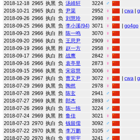
2018-12-18
2965
执黑
负
汤靖轩
3224
♂
2018-10-21
2965
执白
负
尹渠
2952
♀
|
cwa
|
2018-09-26
2966
执白
负
刘慧玲
2998
♀
2018-09-25
2966
执黑
负
李小溪(94)
3071
♀
|
go4go
2018-09-23
2966
执白
胜
陈一鸣
3070
♀
2018-09-20
2966
执白
负
王思尹
2909
♀
2018-09-19
2966
执黑
胜
赵一方
2958
♀
2018-09-17
2966
执白
胜
战鹰
2842
♀
2018-09-16
2966
执白
负
袁亭昱
2873
♀
2018-09-15
2966
执黑
负
宋容慧
3006
♀
2018-08-29
2967
执白
负
曹又尹
3072
♀
|
cwa
|
2018-07-29
2969
执黑
负
陶然
2978
♀
2018-07-28
2969
执黑
负
陈玄
2941
♂
2018-07-27
2969
执黑
胜
郎杰
2893
♂
2018-07-26
2969
执白
负
陈一纯
3224
♂
2018-07-24
2969
执黑
胜
鲁佳
3021
♀
2018-07-23
2970
执白
负
钱留儒
3092
♂
2018-07-22
2970
执黑
负
李万鹏
3105
♂
2018-07-20
2970
执白
负
黄明宇
3241
♂