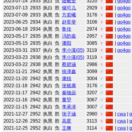
2023-07-14
2933
执白
负
陆敏全
3220
♀
|
go4go
2023-07-13
2933
执白
胜
储可儿
2929
♀
|
go4go
2023-07-09
2933
执黑
负
方若曦
3176
♀
|
go4go
2023-06-25
2934
执白
胜
赵奕斐
3106
♀
|
go4go
2023-06-18
2934
执黑
负
鲁佳
2974
♀
|
go4go
2023-05-17
2935
执黑
胜
冯韵嘉
2957
♀
|
go4go
2023-05-15
2935
执白
负
潘阳
3085
♀
|
go4go
2023-03-31
2937
执白
负
李小溪(05)
3119
♀
|
go4go
2023-03-23
2938
执白
负
李小溪(05)
3119
♀
2023-03-22
2938
执黑
胜
蔡碧涵
2986
♀
2022-11-21
2942
执黑
胜
徐泽鑫
3099
♂
2022-11-20
2942
执黑
负
康锐
3004
♂
2022-11-18
2942
执白
负
张铭康
3176
♂
2022-11-17
2942
执白
负
秦驰远
3207
♂
2022-11-16
2942
执黑
胜
董堃
3067
♂
2022-11-15
2942
执白
负
李承泽
3007
♂
2021-12-27
2952
执黑
胜
张子涵
2980
♀
|
cwa
|
2021-12-26
2952
执黑
胜
高星
3113
♀
|
cwa
|
2021-12-25
2952
执白
负
王爽
3114
♀
|
cwa
|