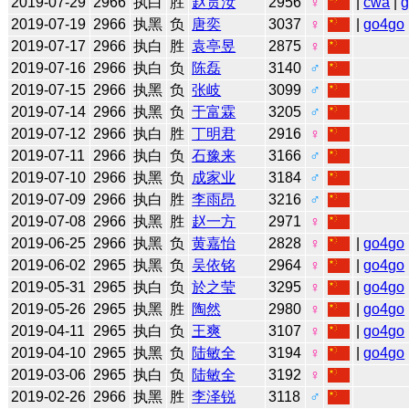
2019-07-29
2966
执白
胜
赵贯汝
2956
♀
|
cwa
|
2019-07-19
2966
执黑
负
唐奕
3037
♀
|
go4go
2019-07-17
2966
执白
胜
袁亭昱
2875
♀
2019-07-16
2966
执白
负
陈磊
3140
♂
2019-07-15
2966
执黑
负
张岐
3099
♂
2019-07-14
2966
执黑
负
于富霖
3205
♂
2019-07-12
2966
执白
胜
丁明君
2916
♀
2019-07-11
2966
执白
负
石豫来
3166
♂
2019-07-10
2966
执黑
负
成家业
3184
♂
2019-07-09
2966
执白
胜
李雨昂
3216
♂
2019-07-08
2966
执黑
胜
赵一方
2971
♀
2019-06-25
2966
执黑
负
黄嘉怡
2828
♀
|
go4go
2019-06-02
2965
执黑
负
吴依铭
2964
♀
|
go4go
2019-05-31
2965
执白
负
於之莹
3295
♀
|
go4go
2019-05-26
2965
执黑
胜
陶然
2980
♀
|
go4go
2019-04-11
2965
执白
负
王爽
3107
♀
|
go4go
2019-04-10
2965
执黑
负
陆敏全
3194
♀
|
go4go
2019-03-06
2965
执白
负
陆敏全
3192
♀
2019-02-26
2966
执黑
胜
李泽锐
3118
♂