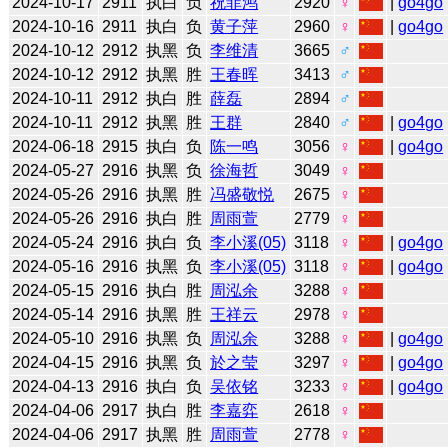
2024-10-17
2911
执白
负
祝菲鸿
2920
♀
|
go4go
2024-10-16
2911
执白
负
黄子萍
2960
♀
|
go4go
2024-10-12
2912
执黑
负
李维清
3665
♂
2024-10-12
2912
执黑
胜
王春晖
3413
♂
2024-10-11
2912
执白
胜
薛磊
2894
♂
2024-10-11
2912
执黑
胜
王群
2840
♂
|
go4go
2024-06-18
2915
执白
负
陈一鸣
3056
♀
|
go4go
2024-05-27
2916
执黑
负
徐海哲
3049
♀
2024-05-26
2916
执黑
胜
冯盛敬悦
2675
♀
2024-05-26
2916
执白
胜
周雨萱
2779
♀
2024-05-24
2916
执白
负
李小溪(05)
3118
♀
|
go4go
2024-05-16
2916
执黑
负
李小溪(05)
3118
♀
|
go4go
2024-05-15
2916
执白
胜
周泓余
3288
♀
2024-05-14
2916
执黑
胜
王祥云
2978
♀
2024-05-10
2916
执黑
负
周泓余
3288
♀
|
go4go
2024-04-15
2916
执黑
负
於之莹
3297
♀
|
go4go
2024-04-13
2916
执白
负
吴依铭
3233
♀
|
go4go
2024-04-06
2917
执白
胜
李嘉弈
2618
♀
2024-04-06
2917
执黑
胜
周雨萱
2778
♀