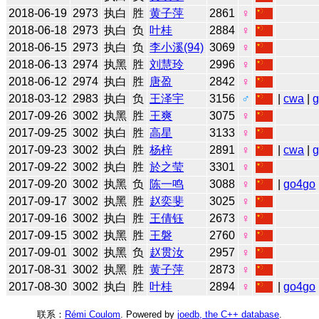
2018-06-19
2973
执白
胜
黄子萍
2861
♀
2018-06-18
2973
执白
负
叶桂
2884
♀
2018-06-15
2973
执白
负
李小溪(94)
3069
♀
2018-06-13
2974
执黑
胜
刘慧玲
2996
♀
2018-06-12
2974
执白
胜
唐盈
2842
♀
2018-03-12
2983
执白
负
王泽宇
3156
♂
|
cwa
|
2017-09-26
3002
执黑
胜
王爽
3075
♀
2017-09-25
3002
执白
胜
高星
3133
♀
2017-09-23
3002
执白
胜
杨梓
2891
♀
|
cwa
|
2017-09-22
3002
执白
胜
於之莹
3301
♀
2017-09-20
3002
执黑
负
陈一鸣
3088
♀
|
go4go
2017-09-17
3002
执黑
胜
赵奕斐
3025
♀
2017-09-16
3002
执白
胜
王倩钰
2673
♀
2017-09-15
3002
执黑
胜
王磐
2760
♀
2017-09-01
3002
执黑
负
赵贯汝
2957
♀
2017-08-31
3002
执黑
胜
黄子萍
2873
♀
2017-08-30
3002
执白
胜
叶桂
2894
♀
|
go4go
联系：
Rémi Coulom
. Powered by
joedb, the C++ database
.