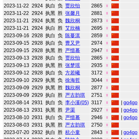
2023-11-22
2924
执白
负
贾欣怡
2865
♀
2023-11-22
2924
执黑
胜
张馨月
2881
♀
2023-11-21
2924
执黑
负
魏欣桐
2873
♀
2023-11-21
2924
执白
胜
艾欣楠
2695
♀
2023-09-16
2928
执白
负
陈蔓淇
2859
♀
2023-09-15
2928
执白
负
曹又尹
2974
♀
2023-09-15
2928
执黑
胜
严惜蓦
2947
♀
2023-09-13
2928
执白
负
贾欣怡
2865
♀
2023-09-13
2928
执黑
胜
张梦瑶
2935
♀
2023-09-12
2928
执白
负
方若曦
3172
♀
2023-09-10
2929
执黑
负
徐海哲
3044
♀
2023-09-09
2929
执黑
胜
魏欣桐
2877
♀
2023-09-09
2929
执白
胜
严古韵琪
2751
♀
2023-08-14
2931
执白
负
李小溪(05)
3117
♀
|
go4go
2023-08-13
2931
执黑
胜
尹渠
2927
♀
|
go4go
2023-08-10
2931
执白
负
严惜蓦
2946
♀
|
go4go
2023-08-03
2931
执黑
胜
严古韵琪
2750
♀
2023-07-20
2932
执白
胜
杭小童
2843
♀
|
go4go