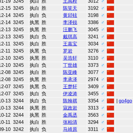
01-19
3245
执白
胜
王禹程
3012
♂
12-15
3245
执白
胜
陈笑天
3192
♂
12-14
3245
执白
负
黄邱铉
3198
♂
12-14
3245
执黑
胜
李泽锐
3386
♂
12-13
3245
执黑
胜
汪鹏飞
3045
♂
12-13
3245
执白
负
戴琪高
3241
♂
12-11
3245
执白
胜
王嘉宝
3034
♂
12-11
3245
执黑
负
罗岩
3276
♂
12-10
3245
执黑
胜
吴浩轩
3110
♂
12-10
3245
执白
负
丁世雄
3373
♂
12-08
3245
执白
胜
陈亚峰
3077
♂
12-08
3245
执黑
胜
李承泽
2974
♂
12-07
3245
执黑
负
王楚轩
3409
♂
12-07
3245
执白
负
伊凌涛
3455
♂
10-13
3244
执白
负
陈翰祺
3354
♂
|
go4go
10-13
3244
执黑
胜
寇政岩
3313
♂
10-12
3244
执黑
胜
金禹丞
3563
♂
10-11
3244
执白
胜
张柏清
3294
♂
09-10
3242
执白
负
马靖原
3311
♂