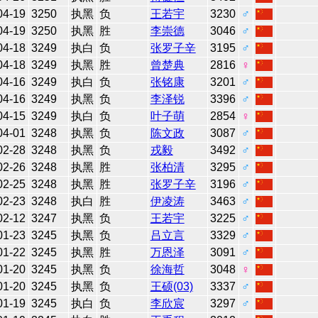
04-19
3250
执黑
负
王若宇
3230
♂
04-19
3250
执黑
胜
李崇德
3046
♂
04-18
3249
执白
负
张罗子辛
3195
♂
04-18
3249
执黑
胜
曾楚典
2816
♀
04-16
3249
执白
负
张铭康
3201
♂
04-16
3249
执黑
负
李泽锐
3396
♂
04-15
3249
执白
负
叶子萌
2854
♀
04-01
3248
执黑
负
陈文政
3087
♂
02-28
3248
执黑
负
戎毅
3492
♂
02-26
3248
执黑
胜
张柏清
3295
♂
02-25
3248
执黑
胜
张罗子辛
3196
♂
02-23
3248
执白
胜
伊凌涛
3463
♂
02-12
3247
执黑
负
王若宇
3225
♂
01-23
3245
执黑
负
吕立言
3329
♂
01-22
3245
执黑
胜
万恩泽
3091
♂
01-20
3245
执黑
负
徐海哲
3048
♀
01-20
3245
执黑
负
王硕(03)
3337
♂
01-19
3245
执白
负
李欣宸
3297
♂