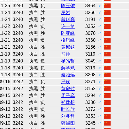
11-25
3240
执黑
负
陈玉侬
3464
♂
11-24
3240
执白
胜
罗岩
3266
♂
11-24
3240
执黑
胜
戴琪高
3191
♂
11-22
3240
执白
负
许一笛
3352
♂
11-22
3240
执黑
胜
陈亚峰
3070
♂
11-21
3240
执黑
负
柳琪峰
3360
♂
11-21
3240
执白
胜
黄邱铉
3156
♂
11-19
3240
执白
胜
马帅
3119
♂
11-19
3240
执黑
负
杨皓哲
3049
♂
11-18
3240
执黑
负
解学斌
3119
♂
11-18
3240
执白
胜
秦驰远
3208
♂
09-16
3242
执白
负
严欢
3371
♂
09-15
3242
执黑
胜
黄邱铉
3152
♂
09-15
3242
执白
胜
周子弈
3294
♂
09-13
3242
执白
负
郑载想
3380
♂
09-13
3242
执黑
负
叶长欣
3372
♂
09-12
3242
执黑
胜
刘兆哲
3353
♂
09-10
3242
执白
胜
韩墨阳
3245
♂