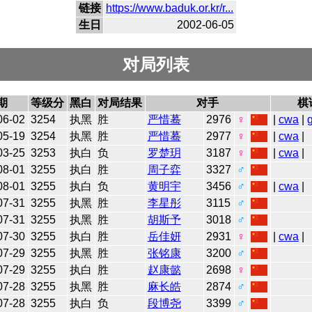
链接
https://www.baduk.or.kr/r...
生日
2002-06-05
对局列表
期
等级分
黑白
对局结果
对手
棋
06-02
3254
执黑
胜
严惜蓦
2976
♀
|
cwa
|
05-19
3254
执黑
胜
严惜蓦
2977
♀
|
cwa
|
03-25
3253
执白
负
罗楚玥
3187
♀
|
cwa
|
08-01
3255
执白
胜
周子弈
3327
♂
08-01
3255
执白
负
黄明宇
3456
♂
|
cwa
|
07-31
3255
执黑
胜
李星彤
3115
♂
07-31
3255
执黑
胜
胡斯予
3018
♂
07-30
3255
执白
胜
岳佳妍
2931
♀
|
cwa
|
07-29
3255
执黑
胜
张铭康
3200
♂
07-29
3255
执白
胜
赵康懿
2698
♀
07-28
3255
执黑
胜
麻长皓
2874
♂
07-28
3255
执白
负
段博尧
3399
♂