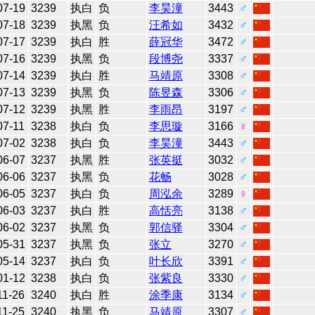
07-19
3239
执白
负
李昊潼
3443
♂
07-18
3239
执黑
负
汪希如
3432
♂
07-17
3239
执白
胜
薛冠华
3472
♂
07-16
3239
执黑
负
段博尧
3337
♂
07-14
3239
执白
胜
马靖原
3308
♂
07-13
3239
执黑
负
陈昱森
3306
♂
07-12
3239
执黑
胜
李雨昂
3197
♂
07-11
3238
执白
负
李思璇
3166
♀
07-02
3238
执白
负
李昊潼
3443
♂
06-07
3237
执黑
胜
张英挺
3032
♂
06-06
3237
执黑
负
花畅
3028
♂
06-05
3237
执白
负
周泓余
3289
♀
06-03
3237
执白
胜
高恬亮
3138
♂
06-02
3237
执黑
负
郭信驿
3304
♂
05-31
3237
执黑
负
张立
3270
♂
05-14
3237
执白
负
叶长欣
3391
♂
01-12
3238
执白
负
张紫良
3330
♂
11-26
3240
执白
胜
涂季康
3134
♂
11-25
3240
执黑
负
马靖原
3307
♂