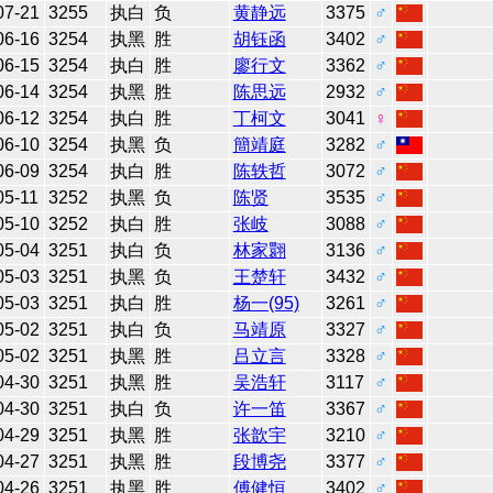
07-21
3255
执白
负
黄静远
3375
♂
06-16
3254
执黑
胜
胡钰函
3402
♂
06-15
3254
执白
胜
廖行文
3362
♂
06-14
3254
执黑
胜
陈思远
2932
♂
06-12
3254
执白
胜
丁柯文
3041
♀
06-10
3254
执黑
负
簡靖庭
3282
♂
06-09
3254
执白
胜
陈轶哲
3072
♂
05-11
3252
执黑
负
陈贤
3535
♂
05-10
3252
执白
胜
张岐
3088
♂
05-04
3251
执白
负
林家翾
3136
♂
05-03
3251
执黑
负
王楚轩
3432
♂
05-03
3251
执白
胜
杨一(95)
3261
♂
05-02
3251
执白
负
马靖原
3327
♂
05-02
3251
执黑
胜
吕立言
3328
♂
04-30
3251
执黑
胜
吴浩轩
3117
♂
04-30
3251
执白
负
许一笛
3367
♂
04-29
3251
执黑
胜
张歆宇
3210
♂
04-27
3251
执黑
胜
段博尧
3377
♂
04-26
3251
执黑
胜
傅健恒
3402
♂