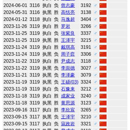
2024-06-01
3116
执白
负
曾志豪
3192
♂
2024-05-31
3116
执黑
胜
高恬亮
3138
♂
2024-01-12
3118
执白
负
马逸超
3404
♂
2023-11-26
3119
执白
胜
罗岩
3266
♂
2023-11-25
3119
执白
负
张紫良
3337
♂
2023-11-25
3119
执黑
胜
王泽宇
3215
♂
2023-11-24
3119
执白
胜
戴琪高
3191
♂
2023-11-24
3119
执黑
负
周子弈
3306
♂
2023-11-22
3119
执白
胜
尹成志
3118
♂
2023-11-22
3119
执黑
负
李崇德
3027
♂
2023-11-21
3119
执黑
负
李泽豪
3079
♂
2023-11-19
3119
执黑
负
王硕(03)
3324
♂
2023-11-19
3119
执白
负
石豫来
3212
♂
2023-11-18
3119
执白
胜
成家业
3240
♂
2023-11-18
3119
执黑
胜
黄思源
3123
♂
2023-09-16
3117
执白
胜
李欣宸
3265
♂
2023-09-15
3117
执黑
负
王泽宇
3210
♂
2023-09-15
3117
执白
负
寇政岩
3321
♂