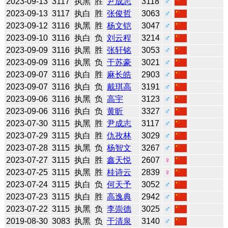
2023-09-13
3117
执黑
胜
尹成志
3118
♂
2023-09-13
3117
执白
胜
张俊哲
3063
♂
2023-09-12
3116
执黑
胜
杨文铠
3047
♂
2023-09-10
3116
执白
负
刘云程
3214
♂
2023-09-09
3116
执黑
胜
张轩铭
3053
♂
2023-09-09
3116
执黑
负
于苏豪
3021
♂
2023-09-07
3116
执白
胜
麻长皓
2903
♂
2023-09-07
3116
执白
负
戴琪高
3191
♂
2023-09-06
3116
执黑
负
高宇
3123
♂
2023-09-06
3116
执白
负
黄昕
3327
♂
2023-07-30
3115
执黑
胜
尹成志
3117
♂
2023-07-29
3115
执白
胜
仇孜林
3029
♂
2023-07-28
3115
执黑
负
杨智文
3267
♂
2023-07-27
3115
执白
胜
鑫天悦
2607
♀
2023-07-25
3115
执黑
胜
桂诗云
2839
♀
2023-07-24
3115
执白
负
何天予
3052
♂
2023-07-23
3115
执白
胜
高逸典
2942
♂
2023-07-22
3115
执黑
负
李崇德
3025
♂
2019-08-30
3083
执黑
负
于清泉
3140
♂