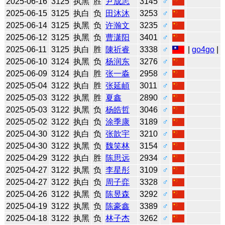
2025-06-16
3125
执黑
胜
尹成志
3145
♂
2025-06-15
3125
执白
负
田沐沐
3253
♂
2025-06-14
3125
执黑
负
许瀚文
3235
♂
2025-06-12
3125
执黑
负
曹潇阳
3401
♂
2025-06-11
3125
执白
胜
陳祈睿
3338
♂
|
go4go
|
2025-06-10
3124
执黑
负
杨润东
3276
♂
2025-06-09
3124
执白
胜
张一淼
2958
♂
2025-05-04
3122
执白
胜
张延頔
3011
♂
2025-05-03
3122
执黑
胜
夏鑫
2890
♂
2025-05-03
3122
执黑
负
杨皓哲
3046
♂
2025-05-02
3122
执白
负
涂季康
3189
♂
2025-04-30
3122
执白
负
张歆宇
3210
♂
2025-04-30
3122
执黑
负
魏笑林
3154
♂
2025-04-29
3122
执白
胜
陈思远
2934
♂
2025-04-27
3122
执黑
负
李星彤
3109
♂
2025-04-27
3122
执白
负
周子弈
3328
♂
2025-04-26
3122
执黑
负
陈昱森
3292
♂
2025-04-19
3122
执黑
负
陈豪鑫
3389
♂
2025-04-18
3122
执黑
负
林子杰
3262
♂