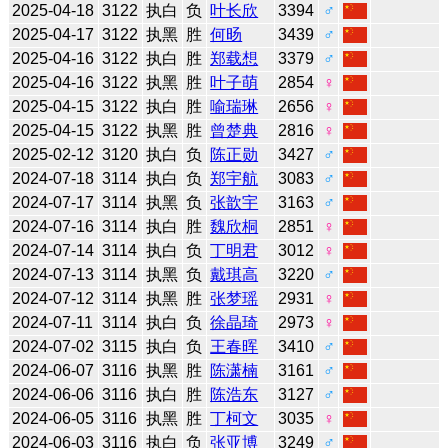
2025-04-18
3122
执白
负
叶长欣
3394
♂
2025-04-17
3122
执黑
胜
何旸
3439
♂
2025-04-16
3122
执白
胜
郑载想
3379
♂
2025-04-16
3122
执黑
胜
叶子萌
2854
♀
2025-04-15
3122
执白
胜
喻瑞琳
2656
♀
2025-04-15
3122
执黑
胜
曾楚典
2816
♀
2025-02-12
3120
执白
负
陈正勋
3427
♂
2024-07-18
3114
执白
负
郑宇航
3083
♂
2024-07-17
3114
执黑
负
张歆宇
3163
♂
2024-07-16
3114
执白
胜
魏欣桐
2851
♀
2024-07-14
3114
执白
负
丁明君
3012
♀
2024-07-13
3114
执黑
负
戴琪高
3220
♂
2024-07-12
3114
执黑
胜
张梦瑶
2931
♀
2024-07-11
3114
执白
负
徐晶琦
2973
♀
2024-07-02
3115
执白
负
王春晖
3410
♂
2024-06-07
3116
执黑
胜
陈潇楠
3161
♂
2024-06-06
3116
执白
胜
陈浩东
3127
♂
2024-06-05
3116
执黑
胜
丁柯文
3035
♀
2024-06-03
3116
执白
负
张亚博
3249
♂