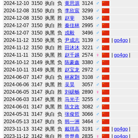
2024-12-10
3150
执白
负
黄思源
3124
♂
2024-12-08
3150
执白
负
李欣宸
3299
♂
2024-12-08
3150
执黑
胜
赵斐
3346
♂
2024-12-07
3150
执白
胜
秦佳林
2995
♂
2024-12-07
3150
执黑
负
戎毅
3496
♂
2024-11-12
3150
执黑
负
尹成志
3139
♂
|
go4go
|
2024-11-12
3150
执白
胜
田沐沐
3221
♂
2024-11-11
3150
执黑
胜
赵千越
2574
♀
|
go4go
|
2024-10-12
3149
执黑
负
陈豪鑫
3380
♂
2024-10-11
3149
执黑
胜
赵宝龙
2972
♂
2024-06-07
3147
执白
负
林家翾
3108
♂
2024-06-06
3147
执黑
胜
吴昊
3057
♂
2024-06-05
3147
执白
胜
刘砚畅
2890
♀
2024-06-03
3147
执黑
胜
马光子
3255
♂
2024-06-01
3147
执黑
胜
陈文政
3082
♂
2024-05-31
3147
执白
负
张俊哲
3066
♂
2024-05-13
3147
执白
负
韩一洲
3464
♂
2023-11-13
3142
执黑
负
戴琪高
3191
♂
|
go4go
|
2023-11-12
3142
执白
胜
曾楚典
2835
♀
|
go4go
|