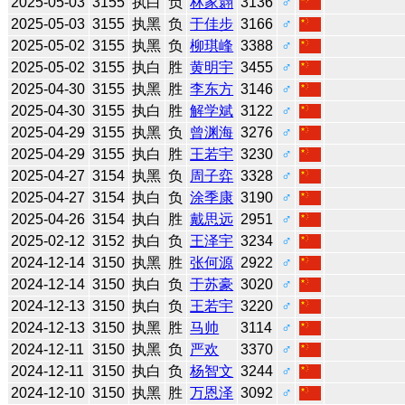
2025-05-03
3155
执白
负
林家翾
3136
♂
2025-05-03
3155
执黑
负
于佳步
3166
♂
2025-05-02
3155
执黑
负
柳琪峰
3388
♂
2025-05-02
3155
执白
胜
黄明宇
3455
♂
2025-04-30
3155
执黑
胜
李东方
3146
♂
2025-04-30
3155
执白
胜
解学斌
3122
♂
2025-04-29
3155
执黑
负
曾渊海
3276
♂
2025-04-29
3155
执白
胜
王若宇
3230
♂
2025-04-27
3154
执黑
负
周子弈
3328
♂
2025-04-27
3154
执白
负
涂季康
3190
♂
2025-04-26
3154
执白
胜
戴思远
2951
♂
2025-02-12
3152
执白
负
王泽宇
3234
♂
2024-12-14
3150
执黑
胜
张何源
2922
♂
2024-12-14
3150
执白
负
于苏豪
3020
♂
2024-12-13
3150
执白
负
王若宇
3220
♂
2024-12-13
3150
执黑
胜
马帅
3114
♂
2024-12-11
3150
执黑
负
严欢
3370
♂
2024-12-11
3150
执白
负
杨智文
3244
♂
2024-12-10
3150
执黑
胜
万恩泽
3092
♂