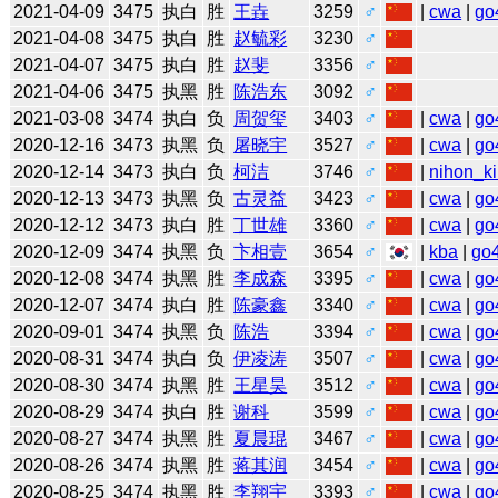
2021-04-09
3475
执白
胜
王垚
3259
♂
|
cwa
|
go
2021-04-08
3475
执白
胜
赵毓彩
3230
♂
2021-04-07
3475
执白
胜
赵斐
3356
♂
2021-04-06
3475
执黑
胜
陈浩东
3092
♂
2021-03-08
3474
执白
负
周贺玺
3403
♂
|
cwa
|
go
2020-12-16
3473
执黑
负
屠晓宇
3527
♂
|
cwa
|
go
2020-12-14
3473
执白
负
柯洁
3746
♂
|
nihon_ki
2020-12-13
3473
执黑
负
古灵益
3423
♂
|
cwa
|
go
2020-12-12
3473
执白
胜
丁世雄
3360
♂
|
cwa
|
go
2020-12-09
3474
执黑
负
卞相壹
3654
♂
|
kba
|
go
2020-12-08
3474
执黑
胜
李成森
3395
♂
|
cwa
|
go
2020-12-07
3474
执白
胜
陈豪鑫
3340
♂
|
cwa
|
go
2020-09-01
3474
执黑
负
陈浩
3394
♂
|
cwa
|
go
2020-08-31
3474
执白
负
伊凌涛
3507
♂
|
cwa
|
go
2020-08-30
3474
执黑
胜
王星昊
3512
♂
|
cwa
|
go
2020-08-29
3474
执白
胜
谢科
3599
♂
|
cwa
|
go
2020-08-27
3474
执黑
胜
夏晨琨
3467
♂
|
cwa
|
go
2020-08-26
3474
执黑
胜
蒋其润
3454
♂
|
cwa
|
go
2020-08-25
3474
执黑
胜
李翔宇
3393
♂
|
cwa
|
go