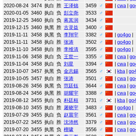
2020-08-24
3474
执白
胜
王泽锦
3459
♂
|
cwa
|
go
2020-01-05
3460
执白
负
彭立尧
3533
♂
2019-12-25
3460
执白
负
蒋其润
3434
♂
2019-12-15
3460
执黑
胜
古灵益
3400
♂
2019-11-11
3458
执黑
负
李翔宇
3382
♂
|
go4go
|
2019-11-11
3458
执白
胜
张涛
3502
♂
|
go4go
|
2019-11-10
3458
执白
胜
李维清
3595
♂
|
go4go
|
2019-11-06
3458
执白
负
王世一
3355
♂
|
cwa
|
go
2019-11-04
3458
执白
负
刘星
3394
♂
|
cwa
|
go
2019-10-07
3457
执黑
负
金志錫
3565
♂
|
kba
|
go
2019-10-05
3457
执白
胜
张涛
3501
♂
|
cwa
|
go
2019-08-26
3456
执黑
负
范廷钰
3644
♂
|
cwa
|
go
2019-08-24
3456
执黑
胜
胡耀宇
3388
♂
|
cwa
|
go
2019-08-12
3455
执白
负
朴廷桓
3731
♂
|
kba
|
go
2019-08-10
3455
执白
胜
屠晓宇
3483
♂
|
go4go
|
2019-07-29
3455
执白
负
赵晨宇
3561
♂
|
cwa
|
go
2019-07-22
3455
执白
胜
沈沛然
3379
♂
|
cwa
|
go
2019-07-20
3455
执黑
负
檀啸
3556
♂
|
cwa
|
go