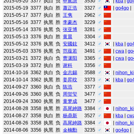
2015-05-20
3377
执白
负
申眞諝
3530
♂
|
kba
|
go
2015-05-19
3377
执白
胜
蕭正浩
3327
♂
|
go4go
|
2015-05-17
3377
执白
胜
王隽
2962
♂
2015-05-16
3377
执黑
胜
李豪杰
3229
♂
2015-05-14
3376
执黑
负
张亚博
3281
♂
2015-05-13
3376
执白
胜
黄晨
3304
♂
2015-05-12
3376
执黑
负
安國鉉
3412
♂
|
kba
|
go
2015-05-03
3376
执黑
负
范蕴若
3491
♂
|
cwa
|
go
2015-03-21
3372
执白
负
曹潇阳
3365
♂
|
cwa
|
go
2015-03-19
3372
执白
胜
谢科
3356
♂
2014-10-16
3362
执白
负
金志錫
3588
♂
|
nihon_ki
2014-10-14
3362
执黑
胜
姜昇旼
3373
♂
|
kba
|
go
2014-09-27
3360
执白
负
陈浩
3377
♂
2014-09-26
3360
执黑
负
周贺玺
3477
♂
2014-09-24
3360
执黑
胜
童梦成
3477
♂
2014-08-28
3358
执黑
胜
高尾紳路
3384
♂
|
nihon_ki
2014-08-27
3358
执白
胜
杨鼎新
3527
♂
|
kba
|
cw
2014-08-26
3358
执黑
负
高尾紳路
3384
♂
|
nihon_ki
2014-08-06
3356
执黑
胜
金楠勳
3235
♂
|
go4go
|