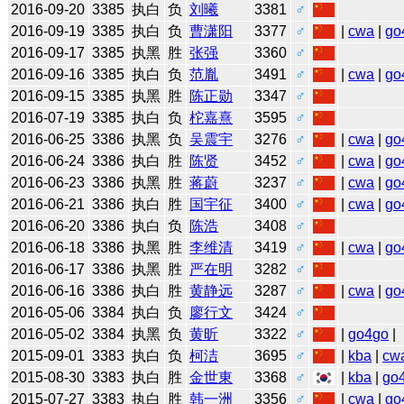
2016-09-20
3385
执白
负
刘曦
3381
♂
2016-09-19
3385
执白
负
曹潇阳
3377
♂
|
cwa
|
go
2016-09-17
3385
执黑
胜
张强
3360
♂
2016-09-16
3385
执白
负
范胤
3491
♂
|
cwa
|
go
2016-09-15
3385
执黑
胜
陈正勋
3347
♂
2016-07-19
3385
执白
负
柁嘉熹
3595
♂
2016-06-25
3386
执黑
负
吴震宇
3276
♂
|
cwa
|
go
2016-06-24
3386
执白
胜
陈贤
3452
♂
|
cwa
|
go
2016-06-23
3386
执黑
胜
蒋蔚
3237
♂
|
cwa
|
go
2016-06-21
3386
执白
胜
国宇征
3400
♂
|
cwa
|
go
2016-06-20
3386
执白
负
陈浩
3408
♂
2016-06-18
3386
执黑
胜
李维清
3419
♂
|
cwa
|
go
2016-06-17
3386
执黑
胜
严在明
3282
♂
2016-06-16
3386
执白
胜
黄静远
3287
♂
|
cwa
|
go
2016-05-06
3384
执白
负
廖行文
3424
♂
2016-05-02
3384
执黑
负
黄昕
3322
♂
|
go4go
|
2015-09-01
3383
执白
负
柯洁
3695
♂
|
kba
|
cw
2015-08-30
3383
执白
胜
金世東
3368
♂
|
kba
|
go
2015-07-27
3383
执白
胜
韩一洲
3356
♂
|
cwa
|
go