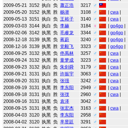
2009-05-21
3152
执白
负
蕭正浩
3217
♂
2009-05-20
3152
执黑
胜
杨潜
3108
♂
|
cwa
|
2009-05-13
3151
执白
负
王裕子
3140
♂
|
cwa
|
2009-03-03
3144
执白
负
李赫
3184
♀
|
go4go
|
2009-02-06
3142
执黑
负
毛睿龙
3344
♂
|
go4go
|
2008-12-18
3139
执黑
负
蒋蔚
3240
♂
|
go4go
|
2008-12-16
3139
执黑
胜
党毅飞
3323
♂
|
go4go
|
2008-09-25
3132
执黑
负
佟禹林
3257
♂
|
cwa
|
2008-09-24
3132
执黑
胜
童梦成
3223
♂
|
cwa
|
2008-09-23
3132
执白
负
朱剑舜
3179
♂
|
cwa
|
2008-09-21
3131
执白
胜
许振宇
3063
♂
|
cwa
|
2008-09-20
3131
执白
负
张强
3242
♂
|
cwa
|
2008-09-19
3131
执黑
胜
李东阳
2949
♂
|
cwa
|
2008-09-18
3131
执白
胜
张弢
2960
♂
|
cwa
|
2008-09-16
3131
执黑
负
袁泽
3042
♂
2008-09-15
3131
执黑
负
张宏杰
3163
♂
|
cwa
|
2008-04-03
3120
执黑
负
李东阳
2958
♂
2008-04-02
3120
执黑
负
芈昱廷
3291
♂