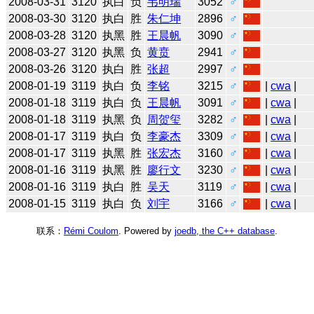
2008-03-31
3120
执白
负
韦明瑞
3052
♂
2008-03-30
3120
执白
胜
朱仁坤
2896
♂
2008-03-28
3120
执黑
胜
王晨帆
3090
♂
2008-03-27
3120
执黑
负
黄贲
2941
♂
2008-03-26
3120
执白
胜
张超
2997
♂
2008-01-19
3119
执白
负
李铭
3215
♂
|
cwa
|
2008-01-18
3119
执白
负
王晨帆
3091
♂
|
cwa
|
2008-01-18
3119
执黑
负
周贺玺
3282
♂
|
cwa
|
2008-01-17
3119
执白
负
李豪杰
3309
♂
|
cwa
|
2008-01-17
3119
执黑
胜
张宏杰
3160
♂
|
cwa
|
2008-01-16
3119
执黑
胜
廖行文
3230
♂
|
cwa
|
2008-01-16
3119
执白
胜
吴天
3119
♂
|
cwa
|
2008-01-15
3119
执白
负
刘宇
3166
♂
|
cwa
|
联系：
Rémi Coulom
. Powered by
joedb, the C++ database
.