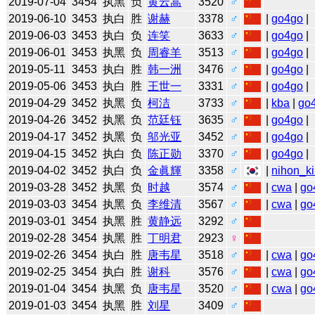
2019-07-04
3454
执黑
负
黄云嵩
3520
♂
2019-06-10
3453
执白
胜
谢赫
3378
♂
|
go4go
|
2019-06-03
3453
执白
负
连笑
3633
♂
|
go4go
|
2019-06-01
3453
执黑
负
周睿羊
3513
♂
|
go4go
|
2019-05-11
3453
执白
胜
韩一洲
3476
♂
|
go4go
|
2019-05-06
3453
执白
胜
王世一
3331
♂
|
go4go
|
2019-04-29
3452
执黑
负
柯洁
3733
♂
|
kba
|
go
2019-04-26
3452
执黑
负
范廷钰
3635
♂
|
go4go
|
2019-04-17
3452
执黑
负
邬光亚
3452
♂
|
go4go
|
2019-04-15
3452
执白
负
陈正勋
3370
♂
|
go4go
|
2019-04-02
3452
执白
负
金眞輝
3358
♂
|
nihon_ki
2019-03-28
3452
执黑
负
时越
3574
♂
|
cwa
|
go
2019-03-03
3454
执黑
负
李维清
3567
♂
|
cwa
|
go
2019-03-01
3454
执黑
胜
黄静远
3292
♂
2019-02-28
3454
执黑
胜
丁明君
2923
♀
2019-02-26
3454
执白
胜
唐韦星
3518
♂
|
cwa
|
go
2019-02-25
3454
执白
胜
谢科
3576
♂
|
cwa
|
go
2019-01-04
3454
执黑
负
唐韦星
3520
♂
|
cwa
|
go
2019-01-03
3454
执黑
胜
刘星
3409
♂