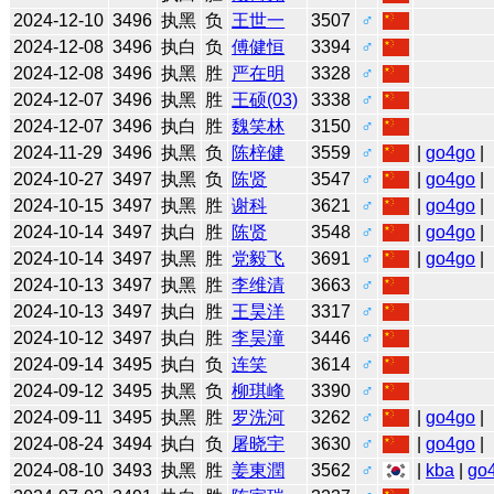
2024-12-10
3496
执黑
负
王世一
3507
♂
2024-12-08
3496
执白
负
傅健恒
3394
♂
2024-12-08
3496
执黑
胜
严在明
3328
♂
2024-12-07
3496
执黑
胜
王硕(03)
3338
♂
2024-12-07
3496
执白
胜
魏笑林
3150
♂
2024-11-29
3496
执黑
负
陈梓健
3559
♂
|
go4go
|
2024-10-27
3497
执黑
负
陈贤
3547
♂
|
go4go
|
2024-10-15
3497
执黑
胜
谢科
3621
♂
|
go4go
|
2024-10-14
3497
执白
胜
陈贤
3548
♂
|
go4go
|
2024-10-14
3497
执黑
胜
党毅飞
3691
♂
|
go4go
|
2024-10-13
3497
执黑
胜
李维清
3663
♂
2024-10-13
3497
执白
胜
王昊洋
3317
♂
2024-10-12
3497
执白
胜
李昊潼
3446
♂
2024-09-14
3495
执白
负
连笑
3614
♂
2024-09-12
3495
执黑
负
柳琪峰
3390
♂
2024-09-11
3495
执黑
胜
罗洗河
3262
♂
|
go4go
|
2024-08-24
3494
执白
负
屠晓宇
3630
♂
|
go4go
|
2024-08-10
3493
执黑
胜
姜東潤
3562
♂
|
kba
|
go