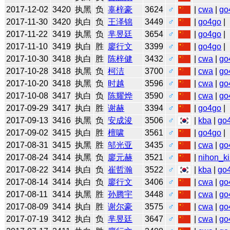
2017-12-02
3420
执黑
负
辜梓豪
3624
♂
|
cwa
|
go
2017-11-30
3420
执白
负
王泽锦
3449
♂
|
go4go
|
2017-11-22
3419
执黑
负
芈昱廷
3654
♂
|
go4go
|
2017-11-10
3419
执白
胜
廖行文
3399
♂
|
go4go
|
2017-10-30
3418
执白
胜
陈梓健
3432
♂
|
cwa
|
go
2017-10-28
3418
执黑
负
柯洁
3700
♂
|
cwa
|
go
2017-10-20
3418
执黑
负
时越
3596
♂
|
cwa
|
go
2017-10-08
3417
执白
负
陈耀烨
3590
♂
|
cwa
|
go
2017-09-29
3417
执白
胜
谢赫
3394
♂
|
go4go
|
2017-09-13
3416
执黑
负
安成浚
3506
♂
|
kba
|
go
2017-09-02
3415
执白
胜
檀啸
3561
♂
|
go4go
|
2017-08-31
3415
执黑
胜
邬光亚
3435
♂
|
cwa
|
go
2017-08-24
3414
执黑
负
廖元赫
3521
♂
|
nihon_ki
2017-08-22
3414
执白
负
崔哲瀚
3522
♂
|
kba
|
go
2017-08-14
3414
执白
负
廖行文
3406
♂
|
cwa
|
go
2017-08-11
3414
执黑
胜
孙腾宇
3448
♂
|
cwa
|
go
2017-08-09
3414
执白
胜
谢尔豪
3575
♂
|
cwa
|
go
2017-07-19
3412
执白
负
芈昱廷
3647
♂
|
cwa
|
go