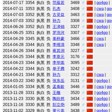
2014-07-17
3354
执白
负
范蕴若
3469
♂
|
go4go
|
2014-07-11
3353
执黑
负
孔杰
3408
♂
|
cwa
|
go
2014-07-03
3352
执黑
负
古灵益
3463
♂
|
cwa
|
go
2014-07-03
3352
执黑
胜
孙力
3308
♂
|
cwa
|
go
2014-06-26
3352
执白
胜
王泽锦
3327
♂
|
go4go
|
2014-06-25
3351
执白
胜
罗洗河
3307
♂
|
go4go
|
2014-04-29
3345
执黑
负
辜梓豪
3466
♂
|
cwa
|
2014-04-28
3344
执白
负
李维清
3348
♂
|
cwa
|
2014-04-26
3344
执白
胜
蒋其润
3227
♂
2014-04-25
3344
执黑
胜
李章元
3176
♂
2014-04-23
3344
执黑
胜
李华嵩
3095
♂
2014-04-22
3344
执白
负
单子腾
3242
♂
2014-04-21
3344
执黑
胜
孙力
3312
♂
|
cwa
|
2014-03-22
3340
执黑
负
张东岳
3131
♂
|
go4go
|
2014-01-05
3334
执黑
负
孟泰龄
3446
♂
|
cwa
|
go
2013-11-28
3331
执白
负
王檄
3520
♂
|
go4go
|
2013-11-23
3330
执黑
负
陶欣然
3434
♂
|
go4go
|
2013-11-16
3330
执黑
胜
彭立尧
3489
♂
|
go4go
|
2013-11-02
3329
执白
负
黄云嵩
3438
♂
|
go4go
|