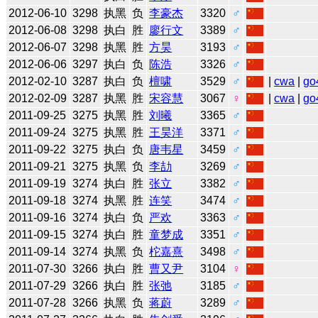
2012-06-10
3298
执黑
负
李豪杰
3320
♂
2012-06-08
3298
执白
胜
廖行文
3389
♂
2012-06-07
3298
执黑
胜
方昊
3193
♂
2012-06-06
3297
执白
负
陈浩
3326
♂
2012-02-10
3287
执白
负
檀啸
3529
♂
|
cwa
|
go
2012-02-09
3287
执黑
胜
宋容慧
3067
♀
|
cwa
|
go
2011-09-25
3275
执黑
胜
刘曦
3365
♂
2011-09-24
3275
执黑
胜
王昊洋
3371
♂
2011-09-22
3275
执白
负
唐韦星
3459
♂
2011-09-21
3275
执黑
负
李劼
3269
♂
2011-09-19
3274
执白
胜
张立
3382
♂
2011-09-18
3274
执黑
胜
连笑
3474
♂
2011-09-16
3274
执白
负
严欢
3363
♂
2011-09-15
3274
执白
胜
童梦成
3351
♂
2011-09-14
3274
执黑
负
柁嘉熹
3498
♂
2011-07-30
3266
执白
胜
曹又尹
3104
♀
2011-07-29
3266
执白
胜
张弛
3185
♂
2011-07-28
3266
执黑
负
蒋蔚
3289
♂