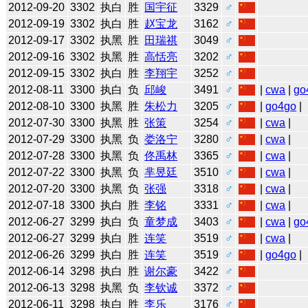
2012-09-20
3302
执白
胜
国宇征
3329
♂
2012-09-19
3302
执白
胜
赵宝龙
3162
♂
2012-09-17
3302
执黑
胜
田瑞祺
3049
♂
2012-09-16
3302
执黑
胜
高恬亮
3202
♂
2012-09-15
3302
执白
胜
李翔宇
3252
♂
2012-08-11
3300
执白
负
邱峻
3491
♂
|
cwa
|
go
2012-08-10
3300
执黑
胜
朱松力
3205
♂
|
go4go
|
2012-07-30
3300
执黑
胜
张策
3254
♂
|
cwa
|
2012-07-29
3300
执黑
负
娄洛宁
3280
♂
|
cwa
|
2012-07-28
3300
执黑
负
佟禹林
3365
♂
|
cwa
|
2012-07-22
3300
执黑
负
芈昱廷
3510
♂
|
cwa
|
2012-07-20
3300
执黑
负
张强
3318
♂
|
cwa
|
2012-07-18
3300
执白
胜
李铭
3331
♂
|
cwa
|
2012-06-27
3299
执白
负
童梦成
3403
♂
|
cwa
|
go
2012-06-27
3299
执白
胜
连笑
3519
♂
|
cwa
|
2012-06-26
3299
执白
胜
连笑
3519
♂
|
go4go
|
2012-06-14
3298
执白
胜
谢尔豪
3422
♂
2012-06-13
3298
执黑
负
李钦诚
3372
♂
2012-06-11
3298
执白
胜
李乐
3176
♂