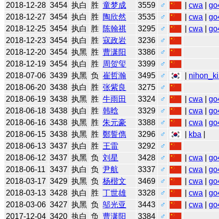
2018-12-28
3454
执白
胜
童梦成
3559
♂
|
cwa
|
go
2018-12-27
3454
执白
胜
陶欣然
3535
♂
|
cwa
|
go
2018-12-25
3454
执白
胜
陈翰祺
3295
♂
|
cwa
|
go
2018-12-23
3454
执白
胜
寇政岩
3236
♂
2018-12-20
3454
执黑
胜
曹潇阳
3386
♂
2018-12-19
3454
执白
胜
周贺玺
3399
♂
2018-07-06
3439
执黑
负
崔哲瀚
3495
♂
|
nihon_ki
2018-06-20
3438
执白
胜
张紫良
3275
♂
2018-06-19
3438
执黑
胜
牛雨田
3324
♂
|
cwa
|
go
2018-06-18
3438
执白
胜
韩晗
3329
♂
|
cwa
|
go
2018-06-16
3438
执黑
胜
朱元豪
3388
♂
|
cwa
|
go
2018-06-15
3438
执黑
胜
鄭誓儁
3296
♂
|
kba
|
2018-06-13
3437
执白
胜
王雷
3292
♂
2018-06-12
3437
执黑
负
刘星
3428
♂
|
cwa
|
go
2018-06-11
3437
执白
负
尹航
3337
♂
|
cwa
|
go
2018-03-17
3429
执黑
负
杨楷文
3469
♂
|
cwa
|
go
2018-03-13
3428
执白
胜
丁世雄
3328
♂
|
cwa
|
go
2018-03-06
3427
执黑
负
邬光亚
3443
♂
|
cwa
|
go
2017-12-04
3420
执白
负
曹潇阳
3384
♂