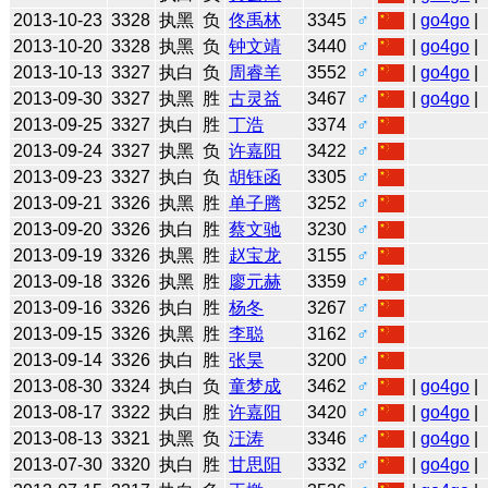
2013-10-23
3328
执黑
负
佟禹林
3345
♂
|
go4go
|
2013-10-20
3328
执黑
负
钟文靖
3440
♂
|
go4go
|
2013-10-13
3327
执白
负
周睿羊
3552
♂
|
go4go
|
2013-09-30
3327
执黑
胜
古灵益
3467
♂
|
go4go
|
2013-09-25
3327
执白
胜
丁浩
3374
♂
2013-09-24
3327
执黑
负
许嘉阳
3422
♂
2013-09-23
3327
执白
负
胡钰函
3305
♂
2013-09-21
3326
执黑
胜
单子腾
3252
♂
2013-09-20
3326
执白
胜
蔡文驰
3230
♂
2013-09-19
3326
执黑
胜
赵宝龙
3155
♂
2013-09-18
3326
执黑
胜
廖元赫
3359
♂
2013-09-16
3326
执白
胜
杨冬
3267
♂
2013-09-15
3326
执黑
胜
李聪
3162
♂
2013-09-14
3326
执白
胜
张昊
3200
♂
2013-08-30
3324
执白
负
童梦成
3462
♂
|
go4go
|
2013-08-17
3322
执白
胜
许嘉阳
3420
♂
|
go4go
|
2013-08-13
3321
执黑
负
汪涛
3346
♂
|
go4go
|
2013-07-30
3320
执白
胜
甘思阳
3332
♂
|
go4go
|