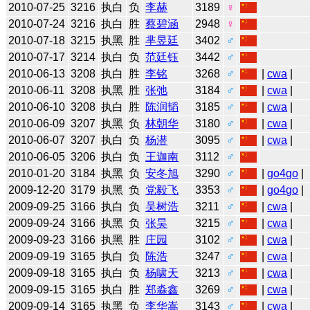
2010-07-25
3216
执白
负
李赫
3189
♀
2010-07-24
3216
执白
胜
蔡碧涵
2948
♀
2010-07-18
3215
执黑
胜
芈昱廷
3402
♂
2010-07-17
3214
执白
负
范廷钰
3442
♂
2010-06-13
3208
执白
胜
李铭
3268
♂
|
cwa
|
2010-06-11
3208
执黑
胜
张弛
3184
♂
|
cwa
|
2010-06-10
3208
执白
胜
陈润韬
3185
♂
|
cwa
|
2010-06-09
3207
执黑
负
林朝华
3180
♂
|
cwa
|
2010-06-07
3207
执白
负
杨潜
3095
♂
|
cwa
|
2010-06-05
3206
执白
负
王迦南
3112
♂
2010-01-20
3184
执黑
负
安冬旭
3290
♂
|
go4go
|
2009-12-20
3179
执黑
负
党毅飞
3353
♂
|
go4go
|
2009-09-25
3166
执白
负
吴树浩
3211
♂
|
cwa
|
2009-09-24
3166
执黑
负
张昊
3215
♂
|
cwa
|
2009-09-23
3166
执黑
胜
庄园
3102
♂
|
cwa
|
2009-09-19
3165
执白
负
陈浩
3247
♂
|
cwa
|
2009-09-18
3165
执白
负
杨啸天
3213
♂
|
cwa
|
2009-09-15
3165
执白
胜
郑淼鑫
3269
♂
|
cwa
|
2009-09-14
3165
执黑
负
李华嵩
3143
♂
|
cwa
|