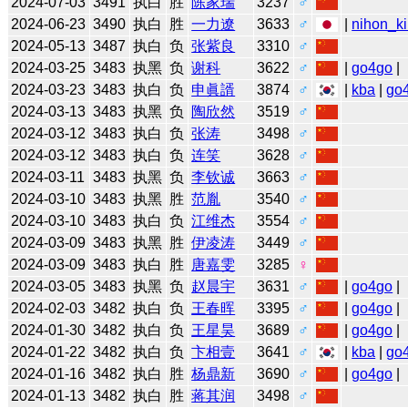
2024-07-03
3491
执白
胜
陈家瑞
3237
♂
2024-06-23
3490
执白
胜
一力遼
3633
♂
|
nihon_ki
2024-05-13
3487
执白
负
张紫良
3310
♂
2024-03-25
3483
执黑
负
谢科
3622
♂
|
go4go
|
2024-03-23
3483
执白
负
申眞諝
3874
♂
|
kba
|
go
2024-03-13
3483
执黑
负
陶欣然
3519
♂
2024-03-12
3483
执白
负
张涛
3498
♂
2024-03-12
3483
执白
负
连笑
3628
♂
2024-03-11
3483
执黑
负
李钦诚
3663
♂
2024-03-10
3483
执黑
胜
范胤
3540
♂
2024-03-10
3483
执白
负
江维杰
3554
♂
2024-03-09
3483
执黑
胜
伊凌涛
3449
♂
2024-03-09
3483
执白
胜
唐嘉雯
3285
♀
2024-03-05
3483
执黑
负
赵晨宇
3631
♂
|
go4go
|
2024-02-03
3482
执白
负
王春晖
3395
♂
|
go4go
|
2024-01-30
3482
执白
负
王星昊
3689
♂
|
go4go
|
2024-01-22
3482
执白
负
卞相壹
3641
♂
|
kba
|
go
2024-01-16
3482
执白
胜
杨鼎新
3690
♂
|
go4go
|
2024-01-13
3482
执白
胜
蒋其润
3498
♂