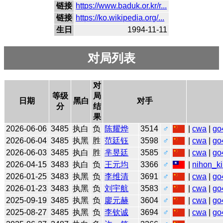
链接
https://www.baduk.or.kr/r...
链接
https://ko.wikipedia.org/...
生日
1994-11-11
对局列表
对
等级
局
日期
黑白
对手
分
结
果
2026-06-06
3485
执白
负
陈耀烨
3514
♂
|
cwa
|
go
2026-06-04
3485
执黑
胜
范廷钰
3598
♂
|
cwa
|
go
2026-06-03
3485
执白
胜
芈昱廷
3585
♂
|
cwa
|
go
2026-04-15
3483
执白
负
王元均
3366
♂
|
nihon_ki
2026-01-25
3483
执黑
负
李维清
3691
♂
|
cwa
|
go
2026-01-23
3483
执黑
负
刘宇航
3583
♂
|
cwa
|
go
2025-09-19
3485
执黑
负
廖元赫
3604
♂
|
cwa
|
go
2025-08-27
3485
执黑
负
李钦诚
3694
♂
|
cwa
|
go