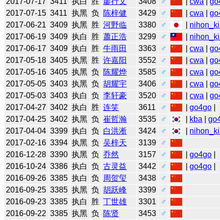
2017-07-17
3411
执白
胜
廖行文
3408
♂
|
cwa
|
go
2017-07-15
3411
执黑
负
陈梓健
3429
♂
|
cwa
|
go
2017-06-21
3409
执黑
胜
河野临
3380
♂
|
nihon_ki
2017-06-19
3409
执白
胜
蕭正浩
3299
♂
|
nihon_ki
2017-06-17
3409
执白
胜
牛雨田
3363
♂
|
cwa
|
go
2017-05-18
3405
执黑
胜
许嘉阳
3552
♂
|
cwa
|
go
2017-05-16
3405
执黑
负
陈耀烨
3585
♂
|
cwa
|
go
2017-05-05
3403
执黑
负
胡耀宇
3406
♂
|
cwa
|
go
2017-05-03
3403
执白
负
李轩豪
3520
♂
|
cwa
|
go
2017-04-27
3402
执白
胜
连笑
3611
♂
|
go4go
|
2017-04-25
3402
执黑
负
崔哲瀚
3535
♂
|
kba
|
go
2017-04-04
3399
执白
负
白洪淅
3424
♂
|
nihon_ki
2017-02-16
3394
执黑
负
吴梓天
3139
♂
2016-12-28
3390
执黑
负
乔然
3157
♂
|
go4go
|
2016-10-24
3386
执白
负
古灵益
3442
♂
|
go4go
|
2016-09-26
3385
执白
负
周贺玺
3438
♂
2016-09-25
3385
执黑
负
胡跃峰
3399
♂
2016-09-23
3385
执白
胜
丁世雄
3301
♂
2016-09-22
3385
执黑
负
陈贤
3453
♂