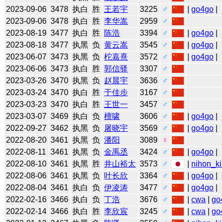
2023-09-06
3478
执白
胜
王若宇
3225
♂
|
go4go
|
2023-09-06
3478
执白
胜
李华嵩
2959
♂
2023-08-19
3477
执白
胜
陈浩
3394
♂
|
go4go
|
2023-08-18
3477
执黑
负
黄云嵩
3545
♂
|
go4go
|
2023-06-07
3473
执黑
负
柁嘉熹
3572
♂
|
go4go
|
2023-06-06
3473
执白
胜
郭信驿
3307
♂
2023-03-26
3470
执黑
负
赵晨宇
3636
♂
2023-03-24
3470
执白
胜
于佳步
3167
♂
2023-03-23
3470
执白
胜
王世一
3457
♂
2023-03-07
3469
执白
负
檀啸
3606
♂
|
go4go
|
2022-09-27
3462
执黑
负
屠晓宇
3569
♂
|
go4go
|
2022-08-20
3461
执黑
负
潘阳
3089
♀
2022-08-11
3461
执黑
负
金禹丞
3424
♂
|
go4go
|
2022-08-10
3461
执黑
胜
井山裕太
3573
♂
|
nihon_ki
2022-08-06
3461
执黑
负
叶长欣
3364
♂
|
go4go
|
2022-08-04
3461
执白
负
伊凌涛
3477
♂
|
go4go
|
2022-02-16
3466
执白
负
丁浩
3676
♂
|
cwa
|
go
2022-02-14
3466
执白
胜
李欣宸
3245
♂
|
cwa
|
go