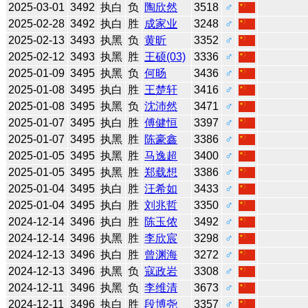
2025-03-01
3492
执白
负
陶欣然
3518
♂
2025-02-28
3492
执白
胜
成家业
3248
♂
2025-02-13
3493
执黑
负
黄昕
3352
♂
2025-02-12
3493
执黑
胜
王硕(03)
3336
♂
2025-01-09
3495
执黑
负
何旸
3436
♂
2025-01-08
3495
执白
胜
王楚轩
3416
♂
2025-01-08
3495
执黑
负
沈沛然
3471
♂
2025-01-07
3495
执白
胜
傅健恒
3397
♂
2025-01-07
3495
执黑
胜
陈豪鑫
3386
♂
2025-01-05
3495
执黑
胜
马逸超
3400
♂
2025-01-05
3495
执黑
胜
郑载想
3386
♂
2025-01-04
3495
执白
胜
汪希如
3433
♂
2025-01-04
3495
执白
胜
刘兆哲
3350
♂
2024-12-14
3496
执白
胜
陈玉侬
3492
♂
2024-12-14
3496
执黑
胜
李欣宸
3298
♂
2024-12-13
3496
执白
胜
曾渊海
3272
♂
2024-12-13
3496
执黑
负
寇政岩
3308
♂
2024-12-11
3496
执黑
负
李维清
3673
♂
2024-12-11
3496
执白
胜
段博尧
3357
♂