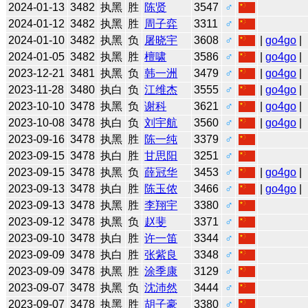
2024-01-13
3482
执黑
胜
陈贤
3547
♂
2024-01-12
3482
执黑
胜
周子弈
3311
♂
2024-01-10
3482
执黑
负
屠晓宇
3608
♂
|
go4go
|
2024-01-05
3482
执黑
胜
檀啸
3586
♂
|
go4go
|
2023-12-21
3481
执黑
负
韩一洲
3479
♂
|
go4go
|
2023-11-28
3480
执白
负
江维杰
3555
♂
|
go4go
|
2023-10-10
3478
执黑
负
谢科
3621
♂
|
go4go
|
2023-10-08
3478
执白
负
刘宇航
3560
♂
|
go4go
|
2023-09-16
3478
执黑
胜
陈一纯
3379
♂
2023-09-15
3478
执白
胜
甘思阳
3251
♂
2023-09-15
3478
执黑
负
薛冠华
3453
♂
|
go4go
|
2023-09-13
3478
执白
胜
陈玉侬
3466
♂
|
go4go
|
2023-09-13
3478
执黑
胜
李翔宇
3380
♂
2023-09-12
3478
执黑
负
赵斐
3371
♂
2023-09-10
3478
执白
胜
许一笛
3344
♂
2023-09-09
3478
执白
胜
张紫良
3348
♂
2023-09-09
3478
执黑
胜
涂季康
3129
♂
2023-09-07
3478
执黑
负
沈沛然
3444
♂
2023-09-07
3478
执黑
胜
胡子豪
3380
♂