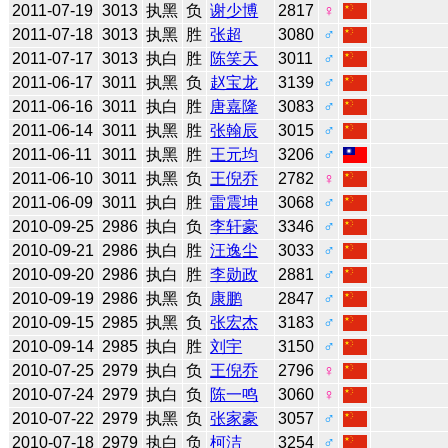
2011-07-19
3013
执黑
负
谢少博
2817
♀
2011-07-18
3013
执黑
胜
张超
3080
♂
2011-07-17
3013
执白
胜
陈笑天
3011
♂
2011-06-17
3011
执黑
负
赵宝龙
3139
♂
2011-06-16
3011
执白
胜
唐嘉隆
3083
♂
2011-06-14
3011
执黑
胜
张翰辰
3015
♂
2011-06-11
3011
执黑
胜
王元均
3206
♂
2011-06-10
3011
执黑
负
王倪乔
2782
♀
2011-06-09
3011
执白
胜
雷震坤
3068
♂
2010-09-25
2986
执白
负
李轩豪
3346
♂
2010-09-21
2986
执白
胜
汪逸尘
3033
♂
2010-09-20
2986
执白
胜
李勋政
2881
♂
2010-09-19
2986
执黑
负
康鹏
2847
♂
2010-09-15
2985
执黑
负
张宏杰
3183
♂
2010-09-14
2985
执白
胜
刘宇
3150
♂
2010-07-25
2979
执白
负
王倪乔
2796
♀
2010-07-24
2979
执白
负
陈一鸣
3060
♀
2010-07-22
2979
执黑
负
张家豪
3057
♂
2010-07-18
2979
执白
负
柯洁
3254
♂