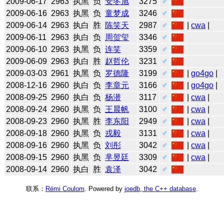
2009-06-17
2963
执黑
负
安冬旭
3275
♂
2009-06-16
2963
执黑
负
童梦成
3246
♂
2009-06-14
2963
执白
胜
陈笑天
2987
♂
|
cwa
|
2009-06-11
2963
执白
负
周贺玺
3346
♂
2009-06-10
2963
执黑
负
连笑
3359
♂
2009-06-09
2963
执白
胜
赵哲伦
3231
♂
2009-03-03
2961
执黑
负
罗德隆
3199
♂
|
go4go
|
2008-12-16
2960
执白
负
李章元
3166
♂
|
go4go
|
2008-09-25
2960
执白
负
杨潜
3117
♂
|
cwa
|
2008-09-24
2960
执黑
负
王晨帆
3100
♂
|
cwa
|
2008-09-23
2960
执黑
胜
李东阳
2949
♂
|
cwa
|
2008-09-18
2960
执黑
负
戎毅
3131
♂
|
cwa
|
2008-09-16
2960
执黑
负
刘彤
3042
♂
|
cwa
|
2008-09-15
2960
执黑
负
芈昱廷
3309
♂
|
cwa
|
2008-09-14
2960
执白
胜
袁泽
3042
♂
联系：
Rémi Coulom
. Powered by
joedb, the C++ database
.