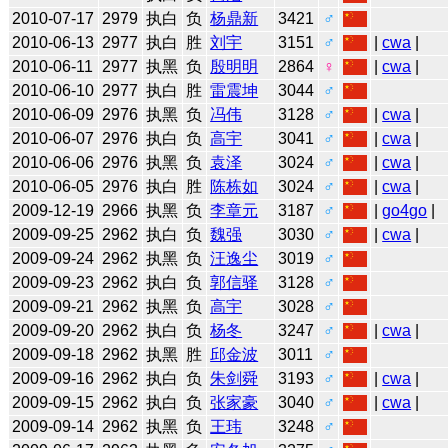
2010-07-17
2979
执白
负
杨鼎新
3421
♂
2010-06-13
2977
执白
胜
刘宇
3151
♂
|
cwa
|
2010-06-11
2977
执黑
负
殷明明
2864
♀
|
cwa
|
2010-06-10
2977
执白
胜
雷震坤
3044
♂
2010-06-09
2976
执黑
负
冯伟
3128
♂
|
cwa
|
2010-06-07
2976
执白
负
高宇
3041
♂
|
cwa
|
2010-06-06
2976
执黑
负
袁泽
3024
♂
|
cwa
|
2010-06-05
2976
执白
胜
陈栋如
3024
♂
|
cwa
|
2009-12-19
2966
执黑
负
李章元
3187
♂
|
go4go
|
2009-09-25
2962
执白
负
魏强
3030
♂
|
cwa
|
2009-09-24
2962
执黑
负
汪逸尘
3019
♂
2009-09-23
2962
执白
负
郭信驿
3128
♂
2009-09-21
2962
执黑
负
高宇
3028
♂
2009-09-20
2962
执白
负
杨冬
3247
♂
|
cwa
|
2009-09-18
2962
执黑
胜
邱金波
3011
♂
2009-09-16
2962
执白
负
朱剑舜
3193
♂
|
cwa
|
2009-09-15
2962
执白
负
张家豪
3040
♂
|
cwa
|
2009-09-14
2962
执黑
负
王玮
3248
♂