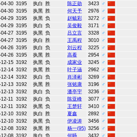
-04-30
3195
执白
胜
陈正勋
3423
♂
-04-30
3195
执黑
胜
何天予
2976
♂
-04-29
3195
执黑
负
赵毓彩
3272
♂
-04-29
3195
执白
负
吴俊毅
3171
♂
-04-27
3195
执黑
负
吕立言
3328
♂
-04-27
3195
执白
胜
王禹程
3010
♂
-04-26
3195
执白
负
刘云程
3225
♂
-04-26
3195
执黑
胜
高看
2954
♂
-12-15
3192
执黑
负
成家业
3245
♂
-12-14
3192
执黑
胜
叶子涵
2962
♂
-12-14
3192
执白
负
肖泽彬
3269
♂
-12-13
3192
执黑
胜
张铭康
3196
♂
-12-13
3192
执白
负
潘亭宇
3236
♂
-12-11
3192
执白
负
陈亚峰
3077
♂
-12-11
3192
执黑
负
王楚轩
3410
♂
-12-10
3192
执白
胜
夏鑫
2892
♂
-12-10
3192
执黑
负
伊凌涛
3456
♂
-12-08
3192
执黑
胜
杨一(95)
3256
♂
-12-08
3192
执白
负
何旸
3432
♂