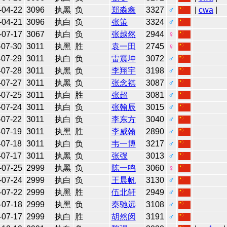
-04-22
3096
执黑
负
郑淼鑫
3327
♂
|
cwa
|
-04-21
3096
执白
负
张策
3324
♂
-07-17
3067
执白
负
张越然
2944
♀
-07-30
3011
执黑
胜
袁一田
2745
♀
-07-29
3011
执白
负
雷震坤
3072
♂
-07-28
3011
执黑
负
李翔宇
3198
♂
-07-27
3011
执黑
负
张念祺
3087
♂
-07-25
3011
执白
胜
张超
3081
♂
-07-24
3011
执白
负
张翰辰
3015
♂
-07-22
3011
执白
负
李东方
3040
♂
-07-19
3011
执黑
胜
李威翰
2890
♂
-07-18
3011
执白
负
韦一博
3217
♂
-07-17
3011
执黑
负
张弢
3013
♂
-07-25
2999
执黑
负
陈一鸣
3060
♀
-07-24
2999
执白
负
王晨帆
3130
♂
-07-22
2999
执黑
胜
伍北轩
2949
♂
-07-18
2999
执黑
负
秦驰远
3108
♂
-07-17
2999
执白
胜
胡然闵
3191
♂