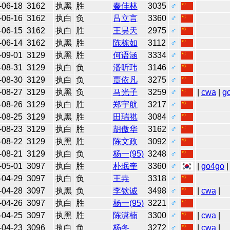
-06-18
3162
执黑
胜
秦佳林
3035
♂
-06-16
3162
执白
负
吕立言
3360
♂
-06-15
3162
执白
胜
王昊天
2975
♂
-06-14
3162
执黑
胜
陈栋如
3112
♂
-09-01
3129
执黑
胜
何语涵
3334
♂
-08-31
3129
执白
负
潘昕玮
3146
♂
-08-30
3129
执白
负
贾依凡
3275
♂
-08-27
3129
执黑
负
马光子
3259
♂
|
cwa
|
g
-08-26
3129
执白
胜
郑宇航
3217
♂
-08-25
3129
执黑
胜
田瑞祺
3084
♂
-08-23
3129
执白
胜
胡傲华
3162
♂
-08-22
3129
执黑
胜
陈文政
3092
♂
-08-21
3129
执白
负
杨一(95)
3248
♂
-05-01
3097
执白
胜
朴珉奎
3360
♂
|
go4go
|
-04-29
3097
执白
负
王垚
3318
♂
-04-28
3097
执黑
负
李钦诚
3498
♂
|
cwa
|
-04-26
3097
执白
胜
杨一(95)
3221
♂
-04-25
3097
执黑
胜
陈潇楠
3300
♂
|
cwa
|
-04-23
3096
执白
负
杨冬
3272
♂
|
cwa
|