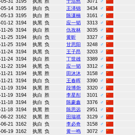
-05-31
3195
执黑
胜
于浩然
3071
♂
-05-14
3195
执白
负
王泽锦
3434
♂
-05-13
3195
执白
胜
陈潇楠
3161
♂
-01-12
3194
执黑
负
应一韬
3313
♂
-11-26
3194
执白
胜
仇孜林
3035
♂
-11-25
3194
执白
负
黄昕
3327
♂
-11-25
3194
执黑
负
甘思阳
3248
♂
-11-24
3194
执黑
负
王子昂
3203
♂
-11-24
3194
执白
胜
丁世雄
3389
♂
-11-22
3194
执黑
负
应一韬
3312
♂
-11-21
3194
执黑
胜
田沐沐
3158
♂
-11-21
3194
执白
负
王春晖
3390
♂
-11-19
3194
执黑
胜
段博尧
3320
♂
-11-19
3194
执白
胜
李星彤
3101
♂
-11-18
3194
执白
负
陈豪鑫
3376
♂
-11-18
3194
执黑
胜
陈思远
2951
♂
-06-22
3162
执黑
胜
田瑞祺
3129
♂
-06-21
3162
执白
负
李必奇
3158
♂
-06-19
3162
执黑
负
黄一鸣
3072
♂