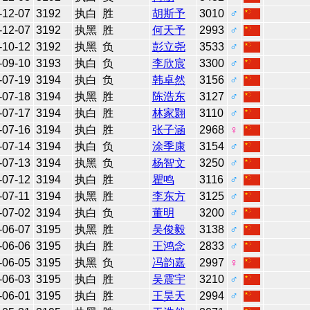
-12-07
3192
执白
胜
胡斯予
3010
♂
-12-07
3192
执黑
胜
何天予
2993
♂
-10-12
3192
执黑
负
彭立尧
3533
♂
-09-10
3193
执白
负
李欣宸
3300
♂
-07-19
3194
执白
负
韩卓然
3156
♂
-07-18
3194
执黑
胜
陈浩东
3127
♂
-07-17
3194
执白
胜
林家翾
3110
♂
-07-16
3194
执白
胜
张子涵
2968
♀
-07-14
3194
执白
负
涂季康
3154
♂
-07-13
3194
执黑
负
杨智文
3250
♂
-07-12
3194
执白
胜
瞿鸣
3116
♂
-07-11
3194
执黑
胜
李东方
3125
♂
-07-02
3194
执白
负
董明
3200
♂
-06-07
3195
执黑
胜
吴俊毅
3138
♂
-06-06
3195
执白
胜
王鸿念
2833
♂
-06-05
3195
执黑
负
冯韵嘉
2997
♀
-06-03
3195
执白
胜
吴震宇
3210
♂
-06-01
3195
执白
胜
王昊天
2994
♂