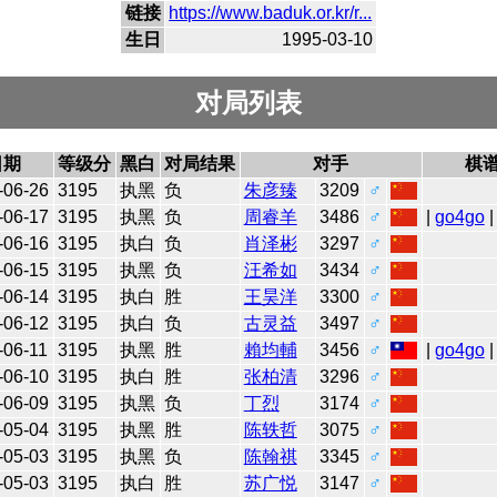
链接
https://www.baduk.or.kr/r...
生日
1995-03-10
对局列表
日期
等级分
黑白
对局结果
对手
棋
-06-26
3195
执黑
负
朱彦臻
3209
♂
-06-17
3195
执黑
负
周睿羊
3486
♂
|
go4go
|
-06-16
3195
执白
负
肖泽彬
3297
♂
-06-15
3195
执黑
负
汪希如
3434
♂
-06-14
3195
执白
胜
王昊洋
3300
♂
-06-12
3195
执白
负
古灵益
3497
♂
-06-11
3195
执黑
胜
賴均輔
3456
♂
|
go4go
|
-06-10
3195
执白
胜
张柏清
3296
♂
-06-09
3195
执黑
负
丁烈
3174
♂
-05-04
3195
执黑
胜
陈轶哲
3075
♂
-05-03
3195
执黑
负
陈翰祺
3345
♂
-05-03
3195
执白
胜
苏广悦
3147
♂