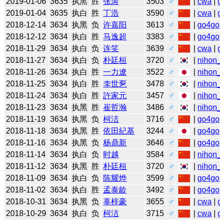
2019-01-06
3635
执黑
胜
张涛
3503
♂
|
cwa
|
2019-01-04
3635
执白
胜
丁浩
3590
♂
|
cwa
|
2018-12-14
3634
执黑
负
许嘉阳
3613
♂
|
go4go
2018-12-12
3634
执白
胜
马逸超
3383
♂
|
go4go
2018-11-29
3634
执白
负
连笑
3639
♂
|
cwa
|
2018-11-27
3634
执白
负
朴廷桓
3720
♂
|
nihon_
2018-11-26
3634
执白
胜
一力遼
3522
♂
|
nihon_
2018-11-25
3634
执白
胜
李世乭
3478
♂
|
nihon_
2018-11-24
3634
执白
胜
許家元
3457
♂
|
nihon_
2018-11-23
3634
执黑
胜
崔哲瀚
3486
♂
|
nihon_
2018-11-19
3634
执黑
负
柯洁
3716
♂
|
go4go
2018-11-18
3634
执黑
胜
依田紀基
3244
♂
|
go4go
2018-11-16
3634
执黑
负
杨鼎新
3646
♂
|
go4go
2018-11-14
3634
执白
负
时越
3584
♂
|
nihon_
2018-11-12
3634
执黑
胜
朴廷桓
3720
♂
|
nihon_
2018-11-09
3634
执白
负
陈耀烨
3599
♂
|
go4go
2018-11-02
3634
执白
胜
孟泰龄
3492
♂
|
go4go
2018-10-31
3634
执黑
负
辜梓豪
3655
♂
|
cwa
|
2018-10-29
3634
执白
负
柯洁
3715
♂
|
cwa
|