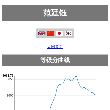
范廷钰
返回首页
等级分曲线
3661.76
3650
3600