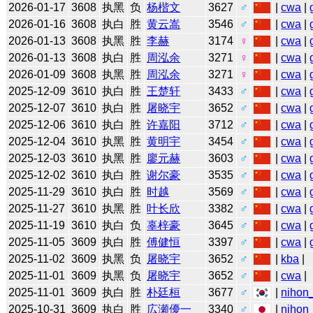
2026-01-17
3608
执黑
负
杨楷文
3627
♂
|
cwa
|
2026-01-16
3608
执白
胜
黄云嵩
3546
♂
|
cwa
|
2026-01-13
3608
执黑
胜
李赫
3174
♀
|
cwa
|
2026-01-13
3608
执白
胜
周泓余
3271
♀
|
cwa
|
2026-01-09
3608
执黑
胜
周泓余
3271
♀
|
cwa
|
2025-12-09
3610
执白
胜
王楚轩
3433
♂
|
cwa
|
2025-12-07
3610
执白
胜
屠晓宇
3652
♂
|
cwa
|
2025-12-06
3610
执白
胜
许嘉阳
3712
♂
|
cwa
|
2025-12-04
3610
执黑
胜
黄明宇
3454
♂
|
cwa
|
2025-12-03
3610
执黑
胜
廖元赫
3603
♂
|
cwa
|
2025-12-02
3610
执白
胜
谢尔豪
3535
♂
|
cwa
|
2025-11-29
3610
执白
胜
时越
3569
♂
|
cwa
|
2025-11-27
3610
执黑
胜
叶长欣
3382
♂
|
cwa
|
2025-11-19
3610
执白
负
辜梓豪
3645
♂
|
cwa
|
2025-11-05
3609
执白
胜
傅健恒
3397
♂
|
cwa
|
2025-11-02
3609
执黑
负
屠晓宇
3652
♂
|
kba
|
2025-11-01
3609
执黑
负
屠晓宇
3652
♂
|
cwa
|
2025-11-01
3609
执白
胜
朴廷桓
3677
♂
|
nihon_
2025-10-31
3609
执白
胜
広瀬優一
3340
♂
|
nihon_