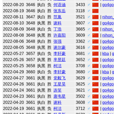
2022-08-20
3646
执白
负
何语涵
3433
♂
|
go4go
2022-08-19
3646
执白
胜
张东岳
3118
♂
2022-08-11
3647
执白
胜
范胤
3521
♂
|
nihon_
2022-08-10
3648
执黑
胜
谢科
3607
♂
|
go4go
2022-08-09
3648
执白
负
丁浩
3665
♂
|
nihon_
2022-08-08
3648
执黑
胜
许嘉阳
3609
♂
|
nihon_
2022-08-06
3648
执白
胜
张强
3362
♂
|
go4go
2022-08-05
3648
执黑
胜
谢尔豪
3616
♂
|
go4go
2022-05-27
3657
执白
负
李轩豪
3681
♂
|
kba
|
2022-05-26
3657
执黑
胜
芈昱廷
3652
♂
|
go4go
2022-05-25
3658
执黑
胜
柯洁
3708
♂
|
go4go
2022-04-29
3660
执白
负
李轩豪
3680
♂
|
kba
|
2022-04-27
3661
执黑
胜
党毅飞
3629
♂
|
go4go
2022-04-26
3661
执白
胜
王星昊
3625
♂
|
go4go
2022-04-24
3661
执黑
胜
连笑
3621
♂
|
go4go
2022-04-23
3661
执白
胜
唐韦星
3502
♂
|
go4go
2022-04-20
3661
执白
胜
谢科
3608
♂
|
go4go
2022-04-19
3661
执黑
负
柯洁
3712
♂
|
go4go