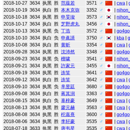
2018-10-27
3634
执黑
胜
范蕴若
3571
♂
|
cwa
|
2018-10-19
3634
执白
胜
本木克弥
3352
♂
|
nihon_
2018-10-18
3634
执黑
胜
申旻埈
3573
♂
|
nihon_
2018-10-17
3634
执白
胜
芝野虎丸
3456
♂
|
nihon_
2018-10-13
3634
执黑
负
丁浩
3572
♂
|
go4go
2018-10-10
3634
执白
负
申眞諝
3750
♂
|
kba
|
2018-10-08
3634
执白
胜
黄昕
3354
♂
|
cwa
|
2018-09-28
3634
执黑
胜
沈沛然
3348
♂
|
go4go
2018-09-23
3634
执黑
负
檀啸
3541
♂
|
nihon_
2018-09-21
3634
执黑
胜
許家元
3455
♂
|
nihon_
2018-09-19
3634
执黑
胜
连笑
3641
♂
|
go4go
2018-09-12
3634
执白
胜
连笑
3642
♂
|
cwa
|
2018-09-10
3634
执黑
负
芈昱廷
3680
♂
|
go4go
2018-09-08
3634
执白
胜
蒋其润
3363
♂
|
go4go
2018-08-15
3634
执白
负
辜梓豪
3649
♂
|
cwa
|
2018-08-13
3634
执黑
胜
廖元赫
3563
♂
|
cwa
|
2018-08-08
3634
执黑
胜
柁嘉熹
3600
♂
|
go4go
2018-08-06
3634
执黑
胜
李轩豪
3535
♂
|
cwa
|
2018-07-18
3633
执黑
胜
唐韦星
3535
♂
|
cwa
|