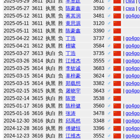
2025-05-29
3611
执白
胜
芈昱廷
3611
♂
|
cwa
|
2025-05-27
3611
执黑
负
陈豪鑫
3390
♂
|
cwa
|
2025-05-12
3611
执黑
负
蒋其润
3481
♂
|
go4go
2025-05-11
3611
执黑
胜
黄思源
3120
♂
2025-05-11
3611
执黑
胜
陈豪鑫
3390
♂
2025-04-22
3612
执黑
负
丁浩
3737
♂
|
go4go
2025-04-21
3612
执黑
胜
檀啸
3584
♂
|
go4go
2025-03-27
3613
执白
负
丁浩
3735
♂
|
go4go
2025-03-26
3614
执白
胜
江维杰
3555
♂
|
go4go
2025-03-25
3614
执白
胜
李钦诚
3683
♂
|
go4go
2025-03-15
3614
执白
负
辜梓豪
3624
♂
|
go4go
2025-03-15
3614
执黑
胜
郑载想
3382
♂
|
go4go
2025-02-15
3615
执黑
负
屠晓宇
3643
♂
|
go4go
2025-02-14
3615
执白
胜
陈贤
3538
♂
2025-01-17
3616
执黑
胜
陈梓健
3560
♂
|
go4go
2025-01-16
3616
执白
胜
张涛
3478
♂
|
go4go
2024-12-30
3616
执白
胜
邱禹然
3348
♂
|
go4go
2024-12-28
3616
执黑
胜
傅健恒
3396
♂
|
go4go
2024-12-23
3616
执白
胜
江维杰
3552
♂
|
go4go