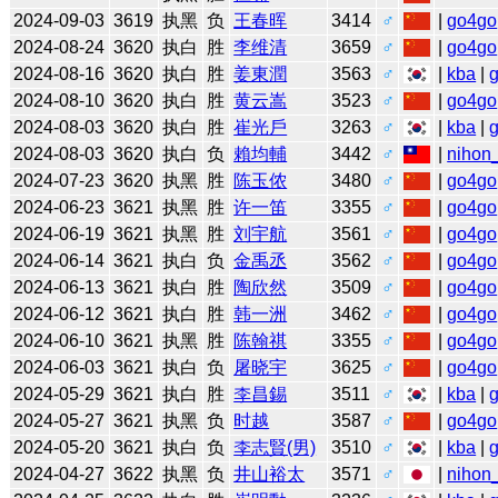
2024-09-03
3619
执黑
负
王春晖
3414
♂
|
go4go
2024-08-24
3620
执白
胜
李维清
3659
♂
|
go4go
2024-08-16
3620
执白
胜
姜東潤
3563
♂
|
kba
|
2024-08-10
3620
执白
胜
黄云嵩
3523
♂
|
go4go
2024-08-03
3620
执白
胜
崔光戶
3263
♂
|
kba
|
2024-08-03
3620
执白
负
賴均輔
3442
♂
|
nihon_
2024-07-23
3620
执黑
胜
陈玉侬
3480
♂
|
go4go
2024-06-23
3621
执黑
胜
许一笛
3355
♂
|
go4go
2024-06-19
3621
执黑
胜
刘宇航
3561
♂
|
go4go
2024-06-14
3621
执白
负
金禹丞
3562
♂
|
go4go
2024-06-13
3621
执白
胜
陶欣然
3509
♂
|
go4go
2024-06-12
3621
执白
胜
韩一洲
3462
♂
|
go4go
2024-06-10
3621
执黑
胜
陈翰祺
3355
♂
|
go4go
2024-06-03
3621
执白
负
屠晓宇
3625
♂
|
go4go
2024-05-29
3621
执白
胜
李昌錫
3511
♂
|
kba
|
2024-05-27
3621
执黑
负
时越
3587
♂
|
go4go
2024-05-20
3621
执白
负
李志賢(男)
3510
♂
|
kba
|
2024-04-27
3622
执黑
负
井山裕太
3571
♂
|
nihon_