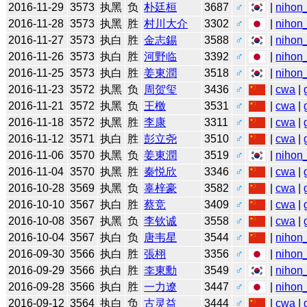
2016-11-29
3573
执黑
负
朴廷桓
3687
♂
|
nihon_
2016-11-28
3573
执黑
胜
村川大介
3302
♂
|
nihon_
2016-11-27
3573
执白
胜
金志錫
3588
♂
|
nihon_
2016-11-26
3573
执白
胜
河野临
3392
♂
|
nihon_
2016-11-25
3573
执白
胜
姜東潤
3518
♂
|
nihon_
2016-11-23
3572
执黑
负
周贺玺
3436
♂
|
cwa
|
2016-11-21
3572
执黑
负
王檄
3531
♂
|
cwa
|
2016-11-18
3572
执黑
胜
李康
3311
♂
|
cwa
|
2016-11-12
3571
执白
胜
彭立尧
3510
♂
|
cwa
|
2016-11-06
3570
执黑
负
姜東潤
3519
♂
|
nihon_
2016-11-04
3570
执黑
胜
秦悦欣
3346
♂
|
cwa
|
2016-10-28
3569
执黑
负
辜梓豪
3582
♂
|
cwa
|
2016-10-10
3567
执白
胜
蔡竞
3409
♂
|
cwa
|
2016-10-08
3567
执黑
负
李钦诚
3558
♂
|
cwa
|
2016-10-04
3567
执白
负
唐韦星
3544
♂
|
nihon_
2016-09-30
3566
执白
胜
張栩
3356
♂
|
nihon_
2016-09-29
3566
执白
胜
李東勳
3549
♂
|
nihon_
2016-09-28
3566
执白
胜
一力遼
3447
♂
|
nihon_
2016-09-12
3564
执白
负
古灵益
3444
♂
|
cwa
|