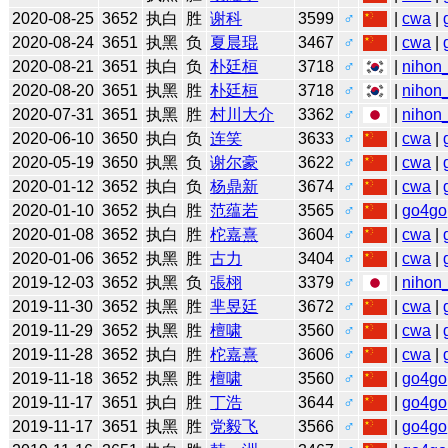
2020-08-25
3652
执白
胜
谢科
3599
♂
|
cwa
|
2020-08-24
3651
执黑
负
夏晨琨
3467
♂
|
cwa
|
2020-08-21
3651
执白
负
朴廷桓
3718
♂
|
nihon_
2020-08-20
3651
执黑
胜
朴廷桓
3718
♂
|
nihon_
2020-07-31
3651
执黑
胜
村川大介
3362
♂
|
nihon_
2020-06-10
3650
执白
负
连笑
3633
♂
|
cwa
|
2020-05-19
3650
执黑
负
谢尔豪
3622
♂
|
cwa
|
2020-01-12
3652
执白
负
杨鼎新
3674
♂
|
cwa
|
2020-01-10
3652
执白
胜
范蕴若
3565
♂
|
go4go
2020-01-08
3652
执白
胜
柁嘉熹
3604
♂
|
cwa
|
2020-01-06
3652
执黑
胜
古力
3404
♂
|
cwa
|
2019-12-03
3652
执黑
负
張栩
3379
♂
|
nihon_
2019-11-30
3652
执黑
胜
芈昱廷
3672
♂
|
cwa
|
2019-11-29
3652
执黑
胜
檀啸
3560
♂
|
cwa
|
2019-11-28
3652
执白
胜
柁嘉熹
3606
♂
|
cwa
|
2019-11-18
3652
执黑
胜
檀啸
3560
♂
|
go4go
2019-11-17
3651
执白
胜
丁浩
3644
♂
|
go4go
2019-11-17
3651
执黑
胜
党毅飞
3566
♂
|
go4go