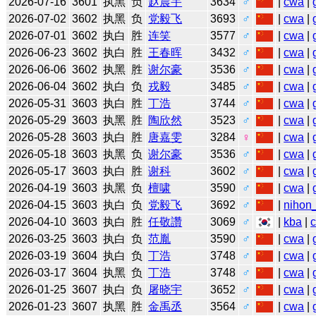
2026-07-16
3601
执黑
负
赵晨宇
3634
♂
|
cwa
|
2026-07-02
3602
执黑
负
党毅飞
3693
♂
|
cwa
|
2026-07-01
3602
执白
胜
连笑
3577
♂
|
cwa
|
2026-06-23
3602
执白
胜
王春晖
3432
♂
|
cwa
|
2026-06-06
3602
执黑
胜
谢尔豪
3536
♂
|
cwa
|
2026-06-04
3602
执白
负
戎毅
3485
♂
|
cwa
|
2026-05-31
3603
执白
胜
丁浩
3744
♂
|
cwa
|
2026-05-29
3603
执黑
胜
陶欣然
3523
♂
|
cwa
|
2026-05-28
3603
执白
胜
唐嘉雯
3284
♀
|
cwa
|
2026-05-18
3603
执黑
负
谢尔豪
3536
♂
|
cwa
|
2026-05-17
3603
执白
胜
谢科
3602
♂
|
cwa
|
2026-04-19
3603
执黑
负
檀啸
3590
♂
|
cwa
|
2026-04-15
3603
执白
负
党毅飞
3692
♂
|
nihon_
2026-04-10
3603
执白
胜
任敬讚
3069
♂
|
kba
|
2026-03-25
3603
执白
负
范胤
3590
♂
|
cwa
|
2026-03-19
3604
执白
负
丁浩
3748
♂
|
cwa
|
2026-03-17
3604
执黑
负
丁浩
3748
♂
|
cwa
|
2026-01-25
3607
执白
负
屠晓宇
3652
♂
|
cwa
|
2026-01-23
3607
执黑
胜
金禹丞
3564
♂
|
cwa
|