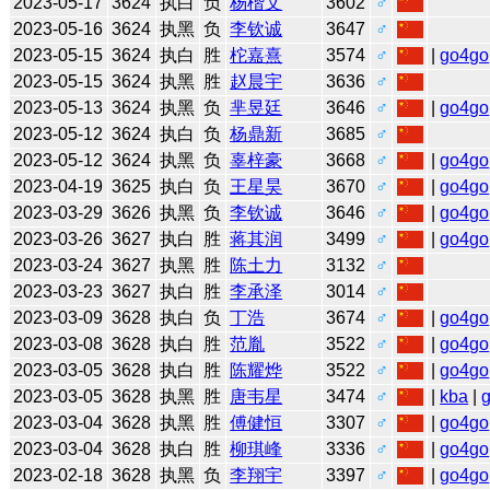
2023-05-17
3624
执白
负
杨楷文
3602
♂
2023-05-16
3624
执黑
负
李钦诚
3647
♂
2023-05-15
3624
执白
胜
柁嘉熹
3574
♂
|
go4go
2023-05-15
3624
执黑
胜
赵晨宇
3636
♂
2023-05-13
3624
执黑
负
芈昱廷
3646
♂
|
go4go
2023-05-12
3624
执白
负
杨鼎新
3685
♂
2023-05-12
3624
执黑
负
辜梓豪
3668
♂
|
go4go
2023-04-19
3625
执白
负
王星昊
3670
♂
|
go4go
2023-03-29
3626
执黑
负
李钦诚
3646
♂
|
go4go
2023-03-26
3627
执白
胜
蒋其润
3499
♂
|
go4go
2023-03-24
3627
执黑
胜
陈土力
3132
♂
2023-03-23
3627
执白
胜
李承泽
3014
♂
2023-03-09
3628
执白
负
丁浩
3674
♂
|
go4go
2023-03-08
3628
执白
胜
范胤
3522
♂
|
go4go
2023-03-05
3628
执白
胜
陈耀烨
3522
♂
|
go4go
2023-03-05
3628
执黑
胜
唐韦星
3474
♂
|
kba
|
2023-03-04
3628
执黑
胜
傅健恒
3307
♂
|
go4go
2023-03-04
3628
执白
胜
柳琪峰
3336
♂
|
go4go
2023-02-18
3628
执黑
负
李翔宇
3397
♂
|
go4go