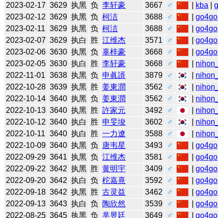
2023-02-17
3629
执黑
负
李轩豪
3667
♂
|
kba
|
2023-02-12
3629
执黑
负
柯洁
3688
♂
|
go4go
2023-02-11
3629
执黑
负
柯洁
3688
♂
|
go4go
2023-02-07
3629
执白
胜
江维杰
3571
♂
|
go4go
2023-02-06
3630
执黑
负
辜梓豪
3668
♂
|
go4go
2023-02-05
3630
执白
胜
李轩豪
3668
♂
|
nihon_
2022-11-01
3638
执黑
负
申眞諝
3879
♂
|
nihon_
2022-10-28
3639
执黑
胜
姜東潤
3562
♂
|
nihon_
2022-10-14
3640
执黑
负
姜東潤
3562
♂
|
nihon_
2022-10-13
3640
执黑
胜
許家元
3492
♂
|
nihon_
2022-10-12
3640
执白
胜
申旻埈
3602
♂
|
nihon_
2022-10-11
3640
执白
胜
一力遼
3588
♂
|
nihon_
2022-10-09
3640
执黑
负
唐韦星
3493
♂
|
go4go
2022-09-29
3641
执黑
负
江维杰
3581
♂
|
go4go
2022-09-22
3642
执黑
胜
黄明宇
3409
♂
|
go4go
2022-09-20
3642
执白
负
柁嘉熹
3592
♂
|
go4go
2022-09-18
3642
执黑
胜
古灵益
3462
♂
|
go4go
2022-09-13
3643
执白
负
陶欣然
3539
♂
|
go4go
2022-08-25
3645
执黑
负
芈昱廷
3649
♂
|
go4go