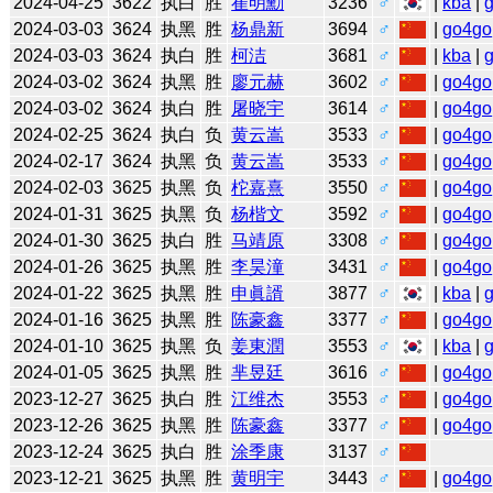
2024-04-25
3622
执白
胜
崔明勳
3236
♂
|
kba
|
2024-03-03
3624
执黑
胜
杨鼎新
3694
♂
|
go4go
2024-03-03
3624
执白
胜
柯洁
3681
♂
|
kba
|
2024-03-02
3624
执黑
胜
廖元赫
3602
♂
|
go4go
2024-03-02
3624
执白
胜
屠晓宇
3614
♂
|
go4go
2024-02-25
3624
执白
负
黄云嵩
3533
♂
|
go4go
2024-02-17
3624
执黑
负
黄云嵩
3533
♂
|
go4go
2024-02-03
3625
执黑
负
柁嘉熹
3550
♂
|
go4go
2024-01-31
3625
执黑
负
杨楷文
3592
♂
|
go4go
2024-01-30
3625
执白
胜
马靖原
3308
♂
|
go4go
2024-01-26
3625
执黑
胜
李昊潼
3431
♂
|
go4go
2024-01-22
3625
执黑
胜
申眞諝
3877
♂
|
kba
|
2024-01-16
3625
执黑
胜
陈豪鑫
3377
♂
|
go4go
2024-01-10
3625
执黑
负
姜東潤
3553
♂
|
kba
|
2024-01-05
3625
执黑
胜
芈昱廷
3616
♂
|
go4go
2023-12-27
3625
执白
胜
江维杰
3553
♂
|
go4go
2023-12-26
3625
执黑
胜
陈豪鑫
3377
♂
|
go4go
2023-12-24
3625
执白
胜
涂季康
3137
♂
2023-12-21
3625
执黑
胜
黄明宇
3443
♂
|
go4go