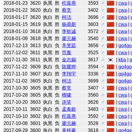
2018-01-23
3620
执黑
胜
柁嘉熹
3593
♂
|
cwa
|
2018-01-22
3620
执白
胜
蔡竞
3402
♂
|
cwa
|
2018-01-17
3620
执白
胜
柯洁
3696
♂
|
cwa
|
2018-01-15
3619
执黑
胜
杨鼎新
3603
♂
|
cwa
|
2018-01-10
3618
执白
胜
李钦诚
3572
♂
|
cwa
|
2018-01-08
3618
执黑
胜
廖元赫
3540
♂
|
cwa
|
2017-12-13
3613
执白
负
芈昱廷
3656
♂
|
go4go
2017-12-02
3611
执黑
胜
范胤
3525
♂
|
cwa
|
2017-11-30
3611
执黑
胜
金志錫
3617
♂
|
kba
|
2017-11-22
3609
执白
负
陈耀烨
3594
♂
|
go4go
2017-11-10
3607
执白
胜
李翔宇
3336
♂
|
go4go
2017-11-02
3605
执白
负
柯洁
3699
♂
|
go4go
2017-10-30
3605
执黑
胜
蔡竞
3407
♂
|
cwa
|
2017-10-28
3605
执黑
负
檀啸
3560
♂
|
cwa
|
2017-10-20
3603
执白
负
连笑
3626
♂
|
cwa
|
2017-10-11
3602
执白
负
孟泰龄
3483
♂
|
cwa
|
2017-10-10
3602
执白
胜
柁嘉熹
3592
♂
|
cwa
|
2017-10-08
3601
执黑
负
廖元赫
3528
♂
|
cwa
|
2017-09-29
3600
执白
胜
辜梓豪
3618
♂
|
go4go