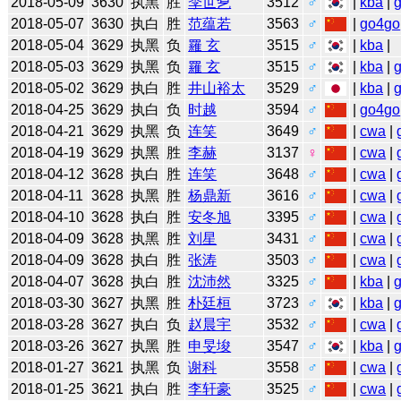
2018-05-09
3630
执黑
胜
李世乭
3512
♂
|
kba
|
2018-05-07
3630
执白
胜
范蕴若
3563
♂
|
go4go
2018-05-04
3629
执黑
负
羅 玄
3515
♂
|
kba
|
2018-05-03
3629
执黑
负
羅 玄
3515
♂
|
kba
|
2018-05-02
3629
执白
胜
井山裕太
3529
♂
|
kba
|
2018-04-25
3629
执白
负
时越
3594
♂
|
go4go
2018-04-21
3629
执黑
负
连笑
3649
♂
|
cwa
|
2018-04-19
3629
执黑
胜
李赫
3137
♀
|
cwa
|
2018-04-12
3628
执白
胜
连笑
3648
♂
|
cwa
|
2018-04-11
3628
执黑
胜
杨鼎新
3616
♂
|
cwa
|
2018-04-10
3628
执白
胜
安冬旭
3395
♂
|
cwa
|
2018-04-09
3628
执黑
胜
刘星
3431
♂
|
cwa
|
2018-04-09
3628
执白
胜
张涛
3503
♂
|
cwa
|
2018-04-07
3628
执白
胜
沈沛然
3325
♂
|
kba
|
2018-03-30
3627
执黑
胜
朴廷桓
3723
♂
|
kba
|
2018-03-28
3627
执白
负
赵晨宇
3532
♂
|
cwa
|
2018-03-26
3627
执黑
胜
申旻埈
3547
♂
|
kba
|
2018-01-27
3621
执黑
负
谢科
3558
♂
|
cwa
|
2018-01-25
3621
执白
胜
李轩豪
3525
♂
|
cwa
|