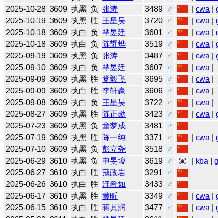
2025-10-28
3609
执黑
负
张涛
3489
♂
|
cwa
|
2025-10-19
3609
执黑
胜
王星昊
3720
♂
|
cwa
|
2025-10-18
3609
执白
负
芈昱廷
3601
♂
|
cwa
|
2025-10-18
3609
执白
负
陈耀烨
3519
♂
|
cwa
|
2025-09-19
3609
执黑
负
张涛
3487
♂
|
cwa
|
2025-09-10
3609
执白
负
芈昱廷
3607
♂
|
cwa
|
2025-09-09
3609
执黑
胜
党毅飞
3695
♂
|
cwa
|
2025-09-09
3609
执白
胜
李轩豪
3606
♂
|
cwa
|
2025-09-08
3609
执白
负
王星昊
3722
♂
|
cwa
|
2025-08-27
3609
执黑
胜
陈正勋
3423
♂
|
cwa
|
2025-07-23
3609
执黑
负
童梦成
3481
♂
2025-07-19
3609
执黑
胜
陈一纯
3371
♂
|
cwa
|
2025-07-10
3609
执黑
负
彭立尧
3518
♂
2025-06-29
3610
执黑
负
申旻埈
3619
♂
|
kba
|
2025-06-27
3610
执白
胜
寇政岩
3291
♂
2025-06-26
3610
执白
胜
汪希如
3433
♂
2025-06-17
3610
执黑
胜
黄昕
3349
♂
|
cwa
|
2025-06-15
3610
执白
胜
蒋其润
3477
♂
|
cwa
|