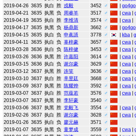
2019-04-26
3635
执白
胜
戎毅
3452
♂
|
go4go
2019-04-21
3635
执黑
负
周睿羊
3517
♂
|
cwa
|
2019-04-19
3635
执白
胜
李维清
3574
♂
|
cwa
|
2019-04-17
3635
执黑
负
杨鼎新
3662
♂
|
go4go
2019-04-15
3635
执白
负
申眞諝
3778
♂
|
kba
|
2019-04-11
3635
执白
负
辜梓豪
3657
♂
|
cwa
|
2019-03-28
3636
执白
负
陈梓健
3453
♂
|
cwa
|
2019-03-26
3636
执黑
胜
许嘉阳
3614
♂
|
cwa
|
2019-03-15
3636
执白
负
谢尔豪
3629
♂
|
cwa
|
2019-03-12
3637
执黑
胜
连笑
3636
♂
|
cwa
|
2019-03-10
3637
执白
胜
芈昱廷
3668
♂
|
cwa
|
2019-03-09
3637
执黑
胜
陈耀烨
3592
♂
|
cwa
|
2019-03-07
3637
执白
胜
范蕴若
3576
♂
|
cwa
|
2019-03-07
3637
执黑
胜
李轩豪
3540
♂
2019-03-06
3637
执黑
胜
党毅飞
3554
♂
|
cwa
|
2019-02-26
3637
执白
胜
谢尔豪
3628
♂
|
cwa
|
2019-01-26
3635
执白
负
廖元赫
3571
♂
2019-01-07
3635
执黑
负
童梦成
3559
♂
|
cwa
|