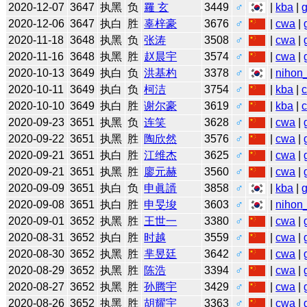
2020-12-07
3647
执黑
负
羅 玄
3449
♂
|
kba
|
2020-12-06
3647
执白
胜
辜梓豪
3676
♂
|
cwa
|
2020-11-18
3648
执黑
负
张涛
3508
♂
|
cwa
|
2020-11-16
3648
执黑
胜
赵晨宇
3574
♂
|
cwa
|
2020-10-13
3649
执白
负
洪基杓
3378
♂
|
nihon_
2020-10-11
3649
执白
负
柯洁
3754
♂
|
kba
|
2020-10-10
3649
执白
胜
谢尔豪
3619
♂
|
kba
|
2020-09-23
3651
执黑
负
连笑
3628
♂
|
cwa
|
2020-09-22
3651
执黑
胜
陶欣然
3576
♂
|
cwa
|
2020-09-21
3651
执白
胜
江维杰
3625
♂
|
cwa
|
2020-09-21
3651
执黑
胜
廖元赫
3560
♂
|
cwa
|
2020-09-09
3651
执白
负
申眞諝
3858
♂
|
kba
|
2020-09-08
3651
执白
胜
申旻埈
3603
♂
|
nihon_
2020-09-01
3652
执黑
胜
王世一
3380
♂
|
cwa
|
2020-08-31
3652
执白
胜
时越
3559
♂
|
cwa
|
2020-08-30
3652
执黑
胜
芈昱廷
3642
♂
|
cwa
|
2020-08-29
3652
执黑
胜
陈浩
3394
♂
|
cwa
|
2020-08-27
3652
执黑
胜
孙腾宇
3429
♂
|
cwa
|
2020-08-26
3652
执黑
胜
胡耀宇
3363
♂
|
cwa
|