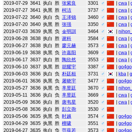
2019-07-29
3641
执白
胜
张紫良
3301
♂
|
cwa
|
2019-07-27
3641
执黑
胜
柯洁
3737
♂
|
cwa
|
2019-07-22
3640
执白
负
王泽锦
3460
♂
|
cwa
|
2019-07-20
3640
执黑
胜
张强
3350
♂
|
cwa
|
2019-07-03
3639
执黑
负
金明訓
3464
♂
|
nihon_
2019-06-28
3638
执白
胜
谢科
3584
♂
|
cwa
|
2019-06-27
3638
执白
胜
廖元赫
3573
♂
|
cwa
|
2019-06-19
3638
执黑
负
许嘉阳
3609
♂
|
cwa
|
2019-06-17
3637
执白
胜
陶欣然
3553
♂
|
cwa
|
2019-06-10
3637
执黑
胜
胡耀宇
3387
♂
|
go4go
2019-06-03
3636
执白
负
朴廷桓
3731
♂
|
kba
|
2019-06-01
3636
执黑
负
屠晓宇
3477
♂
|
go4go
2019-05-27
3636
执黑
负
芈昱廷
3670
♂
|
nihon_
2019-05-11
3636
执白
负
芈昱廷
3669
♂
|
cwa
|
2019-05-09
3636
执白
胜
唐韦星
3520
♂
|
cwa
|
2019-05-08
3636
执白
胜
彭立尧
3530
♂
2019-05-06
3635
执黑
负
时越
3574
♂
|
go4go
2019-04-29
3635
执黑
胜
檀啸
3551
♂
|
go4go
2019-04-27
3635
执白
负
范蕴若
3573
♂
|
go4go