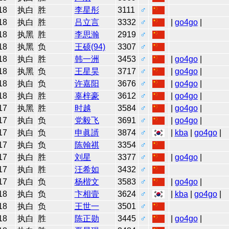
18
执白
胜
李星彤
3111
♂
18
执白
胜
吕立言
3332
♂
|
go4go
|
18
执黑
胜
李思瀚
2919
♂
18
执黑
负
王硕(94)
3307
♂
18
执白
胜
韩一洲
3453
♂
|
go4go
|
18
执黑
负
王星昊
3717
♂
|
go4go
|
18
执白
负
许嘉阳
3676
♂
|
go4go
|
18
执白
胜
辜梓豪
3612
♂
|
go4go
|
17
执黑
胜
时越
3584
♂
|
go4go
|
17
执白
负
党毅飞
3691
♂
|
go4go
|
17
执白
负
申眞諝
3874
♂
|
kba
|
go4go
|
17
执白
负
陈翰祺
3354
♂
17
执白
胜
刘星
3377
♂
|
go4go
|
17
执白
胜
汪希如
3432
♂
17
执白
负
杨楷文
3583
♂
|
go4go
|
18
执白
负
卞相壹
3624
♂
|
kba
|
go4go
|
18
执白
负
王世一
3501
♂
18
执白
胜
陈正勋
3445
♂
|
go4go
|