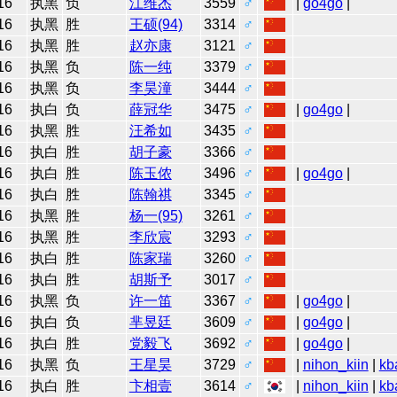
16
执黑
负
江维杰
3559
♂
|
go4go
|
16
执黑
胜
王硕(94)
3314
♂
16
执黑
胜
赵亦康
3121
♂
16
执黑
负
陈一纯
3379
♂
16
执黑
负
李昊潼
3444
♂
16
执白
负
薛冠华
3475
♂
|
go4go
|
16
执黑
胜
汪希如
3435
♂
16
执白
胜
胡子豪
3366
♂
16
执白
胜
陈玉侬
3496
♂
|
go4go
|
16
执白
胜
陈翰祺
3345
♂
16
执黑
胜
杨一(95)
3261
♂
16
执黑
胜
李欣宸
3293
♂
16
执白
胜
陈家瑞
3260
♂
16
执白
胜
胡斯予
3017
♂
16
执黑
负
许一笛
3367
♂
|
go4go
|
16
执白
负
芈昱廷
3609
♂
|
go4go
|
16
执白
胜
党毅飞
3692
♂
|
go4go
|
16
执黑
负
王星昊
3729
♂
|
nihon_kiin
|
kb
16
执白
胜
卞相壹
3614
♂
|
nihon_kiin
|
kb