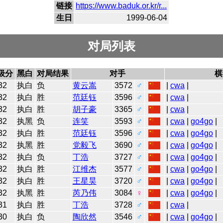
链接
https://www.baduk.or.kr/r...
生日
1999-06-04
对局列表
级分
黑白
对局结果
对手
棋
32
执白
负
黄云嵩
3572
♂
|
cwa
|
32
执白
胜
范廷钰
3596
♂
|
cwa
|
32
执白
胜
胡子豪
3365
♂
|
cwa
|
32
执黑
负
连笑
3593
♂
|
cwa
|
go4go
|
32
执白
胜
范廷钰
3596
♂
|
cwa
|
go4go
|
32
执黑
胜
党毅飞
3690
♂
|
cwa
|
go4go
|
32
执白
负
丁浩
3727
♂
|
cwa
|
go4go
|
32
执白
胜
江维杰
3577
♂
|
cwa
|
go4go
|
32
执白
胜
王星昊
3720
♂
|
cwa
|
go4go
|
32
执黑
胜
芮乃伟
3084
♀
|
cwa
|
go4go
|
31
执白
胜
丁浩
3728
♂
|
cwa
|
30
执白
负
陶欣然
3546
♂
|
cwa
|
go4go
|