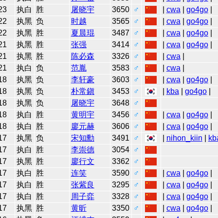
23
执白
胜
屠晓宇
3650
♂
|
cwa
|
go4go
|
22
执黑
负
时越
3565
♂
|
cwa
|
go4go
|
22
执黑
胜
夏晨琨
3487
♂
|
cwa
|
go4go
|
21
执黑
胜
张强
3414
♂
|
cwa
|
go4go
|
21
执黑
胜
陈必森
3326
♂
|
cwa
|
21
执白
负
范胤
3583
♂
|
cwa
|
18
执黑
负
李轩豪
3603
♂
|
cwa
|
go4go
|
18
执黑
负
朴常鎭
3453
♂
|
kba
|
go4go
|
18
执黑
负
屠晓宇
3648
♂
18
执白
胜
黄明宇
3456
♂
|
cwa
|
go4go
|
18
执白
胜
廖元赫
3606
♂
|
cwa
|
go4go
|
17
执黑
负
宋知勳
3491
♂
|
nihon_kiin
|
kb
17
执白
胜
李崇德
3054
♂
17
执黑
胜
廖行文
3362
♂
17
执白
胜
连笑
3590
♂
|
cwa
|
go4go
|
17
执白
胜
张紫良
3295
♂
|
cwa
|
go4go
|
17
执白
胜
周子弈
3328
♂
|
cwa
|
go4go
|
17
执黑
胜
黄昕
3350
♂
|
cwa
|
go4go
|