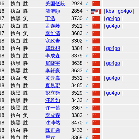
16
执白
胜
美国低段
2924
♂
16
执白
胜
漆聖頤
2854
♂
|
kba
|
go4go
|
17
执黑
负
丁浩
3730
♂
|
go4go
|
17
执白
胜
孟泰龄
3521
♂
|
go4go
|
17
执白
负
李维清
3683
♂
18
执白
胜
寇政岩
3302
♂
18
执白
胜
郑载想
3384
♂
|
go4go
|
18
执白
胜
李成森
3379
♂
18
执黑
胜
屠晓宇
3638
♂
|
go4go
|
18
执黑
胜
李轩豪
3633
♂
18
执白
负
黄云嵩
3531
♂
|
go4go
|
18
执白
胜
夏晨琨
3485
♂
18
执黑
胜
彭立尧
3529
♂
|
go4go
|
18
执黑
胜
汪希如
3433
♂
18
执黑
胜
许一笛
3367
♂
18
执白
负
李成森
3382
♂
18
执黑
胜
沈沛然
3470
♂
18
执白
胜
陈正勋
3433
♂
18
执白
胜
严欢
3369
♂