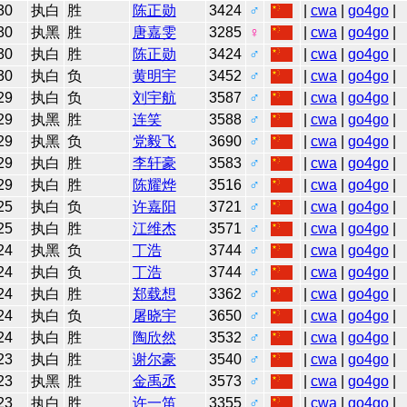
30
执白
胜
陈正勋
3424
♂
|
cwa
|
go4go
|
30
执黑
胜
唐嘉雯
3285
♀
|
cwa
|
go4go
|
30
执白
胜
陈正勋
3424
♂
|
cwa
|
go4go
|
30
执白
负
黄明宇
3452
♂
|
cwa
|
go4go
|
29
执白
负
刘宇航
3587
♂
|
cwa
|
go4go
|
29
执黑
胜
连笑
3588
♂
|
cwa
|
go4go
|
29
执黑
负
党毅飞
3690
♂
|
cwa
|
go4go
|
29
执白
胜
李轩豪
3583
♂
|
cwa
|
go4go
|
29
执白
胜
陈耀烨
3516
♂
|
cwa
|
go4go
|
25
执白
负
许嘉阳
3721
♂
|
cwa
|
go4go
|
25
执白
胜
江维杰
3571
♂
|
cwa
|
go4go
|
24
执黑
负
丁浩
3744
♂
|
cwa
|
go4go
|
24
执白
负
丁浩
3744
♂
|
cwa
|
go4go
|
24
执白
胜
郑载想
3362
♂
|
cwa
|
go4go
|
24
执白
负
屠晓宇
3650
♂
|
cwa
|
go4go
|
24
执白
胜
陶欣然
3532
♂
|
cwa
|
go4go
|
23
执白
胜
谢尔豪
3540
♂
|
cwa
|
go4go
|
23
执黑
胜
金禹丞
3573
♂
|
cwa
|
go4go
|
23
执白
胜
许一笛
3355
♂
|
cwa
|
go4go
|