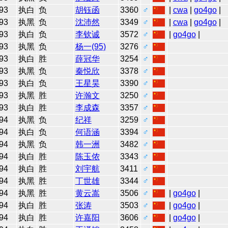
93
执白
负
胡钰函
3360
♂
|
cwa
|
go4go
|
93
执黑
负
沈沛然
3349
♂
|
cwa
|
go4go
|
93
执白
负
李钦诚
3572
♂
|
go4go
|
93
执黑
负
杨一(95)
3276
♂
93
执白
胜
薛冠华
3254
♂
93
执黑
负
秦悦欣
3378
♂
93
执白
负
王星昊
3390
♂
93
执黑
胜
许瀚文
3250
♂
93
执白
胜
李成森
3357
♂
94
执黑
负
纪祥
3259
♂
94
执白
负
何语涵
3394
♂
94
执黑
负
韩一洲
3482
♂
94
执白
胜
陈玉侬
3343
♂
94
执白
胜
刘宇航
3411
♂
94
执黑
胜
丁世雄
3344
♂
94
执黑
胜
黄云嵩
3506
♂
|
go4go
|
94
执白
胜
张涛
3503
♂
|
go4go
|
94
执白
胜
许嘉阳
3606
♂
|
go4go
|