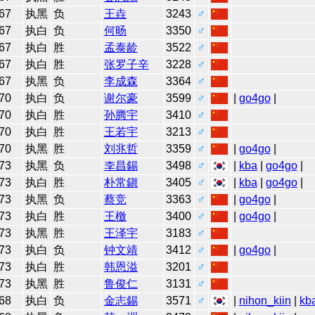
67
执黑
负
王垚
3243
♂
67
执白
负
何旸
3350
♂
67
执白
胜
孟泰龄
3522
♂
67
执白
胜
张罗子辛
3228
♂
67
执黑
负
李成森
3364
♂
70
执白
负
谢尔豪
3599
♂
|
go4go
|
70
执白
胜
孙腾宇
3410
♂
70
执白
胜
王若宇
3213
♂
70
执黑
胜
刘兆哲
3359
♂
|
go4go
|
73
执黑
负
李昌錫
3498
♂
|
kba
|
go4go
|
73
执白
胜
朴常鎭
3405
♂
|
kba
|
go4go
|
73
执黑
负
蔡竞
3363
♂
|
go4go
|
73
执白
胜
王檄
3400
♂
|
go4go
|
73
执黑
胜
王泽宇
3183
♂
73
执白
负
钟文靖
3412
♂
|
go4go
|
73
执白
胜
韩恩溢
3201
♂
73
执黑
胜
鲁俊仁
3131
♂
68
执白
负
金志錫
3571
♂
|
nihon_kiin
|
kb