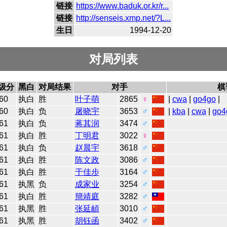
链接
https://www.baduk.or.kr/r...
链接
http://senseis.xmp.net/?L...
生日
1994-12-20
对局列表
级分
黑白
对局结果
对手
棋
60
执白
胜
叶子萌
2865
♀
|
cwa
|
go4go
|
60
执白
负
屠晓宇
3653
♂
|
kba
|
cwa
|
go4
61
执白
负
蒋其润
3474
♂
61
执白
胜
丁明君
3022
♀
61
执白
负
赵晨宇
3618
♂
61
执白
胜
陈文政
3086
♂
61
执白
胜
于佳步
3164
♂
61
执黑
负
成家业
3254
♂
61
执白
胜
簡靖庭
3282
♂
61
执黑
胜
张延頔
3010
♂
61
执黑
胜
胡钰函
3402
♂