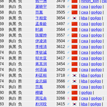
68
执黑
负
韩一洲
3479
♂
|
nihon_kiin
|
cw
68
执白
负
屠晓宇
3526
♂
|
cwa
|
go4go
|
68
执白
负
范胤
3505
♂
|
cwa
|
go4go
|
69
执黑
负
卞相壹
3654
♂
|
kba
|
go4go
|
69
执黑
负
孟泰龄
3497
♂
|
cwa
|
go4go
|
69
执黑
胜
时越
3564
♂
|
cwa
|
go4go
|
69
执黑
负
陈耀烨
3557
♂
|
cwa
|
go4go
|
69
执白
负
伊凌涛
3504
♂
|
cwa
|
go4go
|
69
执黑
负
李维清
3612
♂
|
cwa
|
go4go
|
74
执白
负
李钦诚
3591
♂
|
cwa
|
go4go
|
74
执黑
胜
邬光亚
3417
♂
|
cwa
|
go4go
|
74
执白
负
蒋其润
3454
♂
|
cwa
|
go4go
|
74
执白
负
何语涵
3420
♂
|
cwa
|
go4go
|
74
执黑
负
朴廷桓
3718
♂
|
kba
|
go4go
|
74
执白
胜
金志錫
3566
♂
|
kba
|
go4go
|
74
执白
胜
范胤
3506
♂
|
cwa
|
go4go
|
80
执黑
负
檀啸
3559
♂
|
go4go
|
80
执白
胜
周泓余
3266
♀
|
cwa
|
go4go
|
83
执白
负
朴河旼
3415
♂
|
kba
|
go4go
|