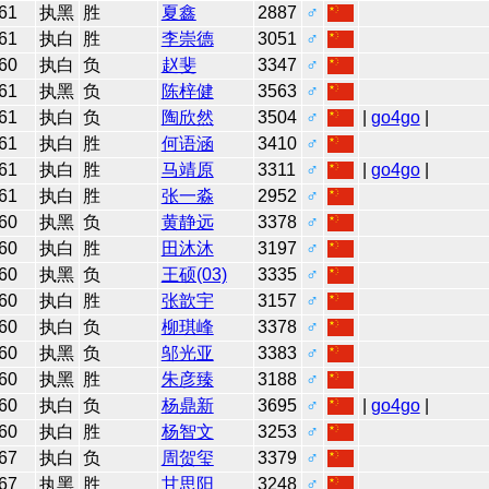
61
执黑
胜
夏鑫
2887
♂
61
执白
胜
李崇德
3051
♂
60
执白
负
赵斐
3347
♂
61
执黑
负
陈梓健
3563
♂
61
执白
负
陶欣然
3504
♂
|
go4go
|
61
执白
胜
何语涵
3410
♂
61
执白
胜
马靖原
3311
♂
|
go4go
|
61
执白
胜
张一淼
2952
♂
60
执黑
负
黄静远
3378
♂
60
执白
胜
田沐沐
3197
♂
60
执黑
负
王硕(03)
3335
♂
60
执白
胜
张歆宇
3157
♂
60
执白
负
柳琪峰
3378
♂
60
执黑
负
邬光亚
3383
♂
60
执黑
胜
朱彦臻
3188
♂
60
执白
负
杨鼎新
3695
♂
|
go4go
|
60
执白
胜
杨智文
3253
♂
67
执白
负
周贺玺
3379
♂
67
执黑
胜
甘思阳
3248
♂