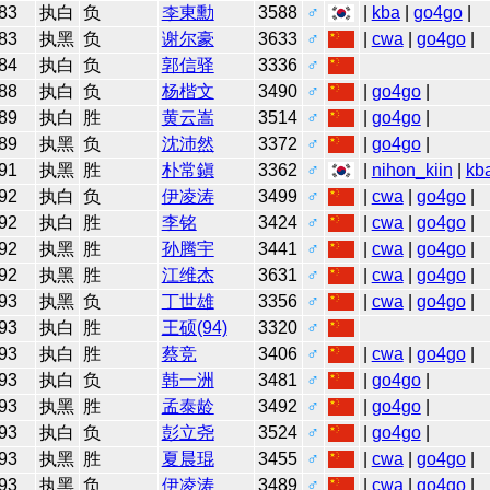
83
执白
负
李東勳
3588
♂
|
kba
|
go4go
|
83
执黑
负
谢尔豪
3633
♂
|
cwa
|
go4go
|
84
执白
负
郭信驿
3336
♂
88
执白
负
杨楷文
3490
♂
|
go4go
|
89
执白
胜
黄云嵩
3514
♂
|
go4go
|
89
执黑
负
沈沛然
3372
♂
|
go4go
|
91
执黑
胜
朴常鎭
3362
♂
|
nihon_kiin
|
kb
92
执白
负
伊凌涛
3499
♂
|
cwa
|
go4go
|
92
执白
胜
李铭
3424
♂
|
cwa
|
go4go
|
92
执黑
胜
孙腾宇
3441
♂
|
cwa
|
go4go
|
92
执黑
胜
江维杰
3631
♂
|
cwa
|
go4go
|
93
执黑
负
丁世雄
3356
♂
|
cwa
|
go4go
|
93
执白
胜
王硕(94)
3320
♂
93
执白
胜
蔡竞
3406
♂
|
cwa
|
go4go
|
93
执白
负
韩一洲
3481
♂
|
go4go
|
93
执黑
胜
孟泰龄
3492
♂
|
go4go
|
93
执白
负
彭立尧
3524
♂
|
go4go
|
93
执黑
胜
夏晨琨
3455
♂
|
cwa
|
go4go
|
93
执黑
负
伊凌涛
3489
♂
|
cwa
|
go4go
|