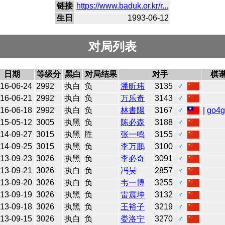
链接
https://www.baduk.or.kr/r...
生日
1993-06-12
对局列表
日期
等级分
黑白
对局结果
对手
棋
16-06-24
2992
执白
负
潘昕玮
3135
♂
16-06-21
2992
执白
负
万乐奇
3143
♂
16-06-18
2992
执白
负
林書陽
3167
♂
|
go4
15-05-12
3005
执黑
负
陈必森
3188
♂
14-09-27
3015
执黑
胜
张一鸣
3155
♂
14-09-25
3015
执黑
负
李万鹏
3100
♂
13-09-23
3026
执黑
负
李必奇
3091
♂
13-09-21
3026
执白
负
冯昊
2857
♂
13-09-20
3026
执白
负
韦一博
3255
♂
13-09-19
3026
执黑
负
雷震坤
3132
♂
13-09-18
3026
执黑
负
王裕子
3219
♂
13-09-15
3026
执白
负
娄洛宁
3270
♂