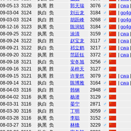
09-05-13
3126
执黑
胜
郭天瑞
3076
♂
|
cwa
09-03-04
3124
执白
负
刘云龙
3184
♂
|
go4
09-03-03
3124
执白
胜
胡跃峰
3268
♂
|
go4
08-12-16
3123
执黑
负
陈润韬
3184
♂
|
go4
08-09-25
3122
执黑
负
涂清
3159
♂
|
cwa
08-09-24
3122
执白
胜
赵宝龙
3117
♂
|
cwa
08-09-21
3122
执白
负
祁立鹤
3217
♂
|
cwa
08-09-20
3122
执黑
胜
范廷钰
3372
♂
|
cwa
08-09-18
3121
执白
负
安冬旭
3256
♂
08-09-16
3121
执黑
胜
吴梓天
3127
♂
08-09-15
3121
执黑
胜
许斐然
3079
♂
|
cwa
08-09-14
3121
执白
负
陈博雅
3164
♂
|
cwa
08-04-03
3116
执白
胜
韩钢
2948
♂
08-04-02
3116
执黑
负
杨潜
3129
♂
08-03-31
3116
执白
负
晏宁
2871
♂
08-03-30
3116
执白
胜
丁明
3059
♂
08-03-28
3116
执黑
负
李聪
3152
♂
08-03-27
3116
执黑
负
林锋
3229
♂