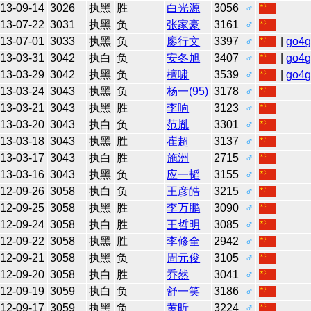
13-09-14
3026
执黑
胜
白光源
3056
♂
13-07-22
3031
执黑
负
张家豪
3161
♂
13-07-01
3033
执黑
负
廖行文
3397
♂
|
go4
13-03-31
3042
执白
负
安冬旭
3407
♂
|
go4
13-03-29
3042
执黑
负
檀啸
3539
♂
|
go4
13-03-24
3043
执黑
负
杨一(95)
3178
♂
13-03-21
3043
执黑
胜
李响
3123
♂
13-03-20
3043
执白
负
范胤
3301
♂
13-03-18
3043
执黑
胜
崔超
3137
♂
13-03-17
3043
执白
胜
施洲
2715
♂
13-03-16
3043
执黑
负
应一韬
3155
♂
12-09-26
3058
执白
负
王彦皓
3215
♂
12-09-25
3058
执黑
胜
李万鹏
3090
♂
12-09-24
3058
执白
胜
王哲明
3085
♂
12-09-22
3058
执黑
胜
李修全
2942
♂
12-09-21
3058
执黑
负
周元俊
3105
♂
12-09-20
3058
执白
胜
乔然
3041
♂
12-09-19
3059
执白
负
舒一笑
3186
♂
12-09-17
3059
执黑
负
黄昕
3224
♂