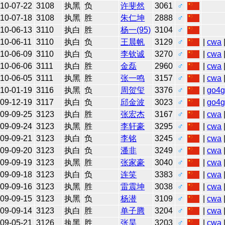
10-07-22
3108
执黑
负
许斐然
3061
♂
10-07-18
3108
执黑
胜
朱仁坤
2888
♂
10-06-13
3110
执白
胜
杨一(95)
3104
♂
10-06-11
3110
执白
负
王晨帆
3129
♂
|
cwa
10-06-09
3110
执白
负
李钦诚
3270
♂
|
cwa
10-06-06
3111
执白
胜
金磊
2960
♂
|
cwa
10-06-05
3111
执黑
胜
张一鸣
3157
♂
|
cwa
10-01-19
3116
执黑
负
周贺玺
3376
♂
|
go4
09-12-19
3117
执白
负
邱金波
3023
♂
|
go4
09-09-25
3123
执白
胜
张宏杰
3167
♂
|
cwa
09-09-24
3123
执黑
胜
李轩豪
3295
♂
|
cwa
09-09-21
3123
执白
负
李铭
3245
♂
|
cwa
09-09-20
3123
执白
负
潘非
3249
♂
|
cwa
09-09-19
3123
执黑
胜
张家豪
3040
♂
|
cwa
09-09-18
3123
执白
负
连笑
3383
♂
|
cwa
09-09-16
3123
执黑
胜
雷震坤
3038
♂
|
cwa
09-09-15
3123
执黑
负
杨潜
3109
♂
|
cwa
09-09-14
3123
执白
胜
单子腾
3204
♂
|
cwa
09-05-21
3126
执黑
胜
张昊
3203
♂
|
cwa