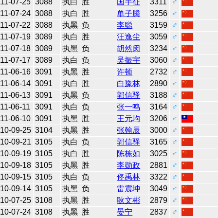
11-07-25
3088
执白
胜
国宇征
3311
♂
11-07-24
3088
执白
胜
单子腾
3256
♂
11-07-22
3088
执黑
负
李聪
3159
♂
11-07-19
3089
执白
胜
汪逸尘
3059
♂
11-07-18
3089
执黑
负
胡然闵
3234
♂
11-07-17
3089
执白
负
吴振宇
3060
♂
11-06-16
3091
执黑
胜
许顿
2732
♂
11-06-14
3091
执白
胜
白豫林
2890
♂
11-06-13
3091
执黑
负
郭信驿
3188
♂
11-06-11
3091
执白
负
张一鸣
3164
♂
11-06-10
3091
执黑
胜
王元均
3206
♂
10-09-25
3104
执黑
胜
张翰辰
3000
♂
10-09-21
3105
执白
负
郭信驿
3165
♂
10-09-19
3105
执白
胜
陈栋如
3025
♂
10-09-18
3105
执黑
胜
李勋政
2881
♂
10-09-15
3105
执白
负
佟禹林
3322
♂
10-09-14
3105
执黑
负
雷震坤
3049
♂
10-07-25
3108
执黑
胜
耿文彬
2879
♂
10-07-24
3108
执黑
胜
晏宁
2837
♂