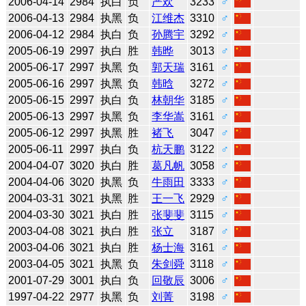
2006-04-14
2984
执白
负
严欢
3233
♂
2006-04-13
2984
执黑
负
江维杰
3310
♂
2006-04-12
2984
执白
负
孙腾宇
3292
♂
2005-06-19
2997
执白
胜
韩晔
3013
♂
2005-06-17
2997
执黑
负
郭天瑞
3161
♂
2005-06-16
2997
执黑
负
韩晗
3272
♂
2005-06-15
2997
执白
负
林朝华
3185
♂
2005-06-13
2997
执黑
负
李华嵩
3161
♂
2005-06-12
2997
执黑
胜
褚飞
3047
♂
2005-06-11
2997
执白
负
杭天鹏
3122
♂
2004-04-07
3020
执白
胜
葛凡帆
3058
♂
2004-04-06
3020
执黑
负
牛雨田
3333
♂
2004-03-31
3021
执黑
胜
王一飞
2929
♂
2004-03-30
3021
执白
胜
张斐斐
3115
♂
2003-04-08
3021
执白
胜
张立
3187
♂
2003-04-06
3021
执白
胜
杨士海
3161
♂
2003-04-05
3021
执黑
负
朱剑舜
3118
♂
2001-07-29
3001
执白
负
回敬辰
3006
♂
1997-04-22
2977
执黑
负
刘菁
3198
♂