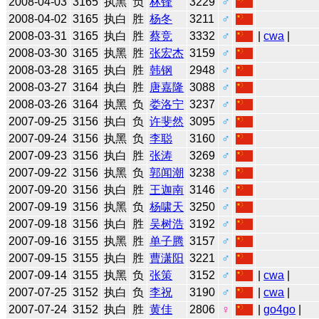
2008-04-03
3165
执黑
负
林锋
3229
♂
2008-04-02
3165
执白
胜
杨冬
3211
♂
2008-03-31
3165
执白
胜
蔡竞
3332
♂
|
cwa
|
2008-03-30
3165
执黑
胜
张宏杰
3159
♂
2008-03-28
3165
执白
胜
韩钢
2948
♂
2008-03-27
3164
执白
胜
唐嘉隆
3088
♂
2008-03-26
3164
执黑
负
娄洛宁
3237
♂
2007-09-25
3156
执白
负
许斐然
3095
♂
2007-09-24
3156
执黑
负
李聪
3160
♂
2007-09-23
3156
执白
胜
张涛
3269
♂
2007-09-22
3156
执黑
负
郭闻潮
3238
♂
2007-09-20
3156
执白
胜
王迦南
3146
♂
2007-09-19
3156
执黑
负
杨啸天
3250
♂
2007-09-18
3156
执白
胜
吴树浩
3192
♂
2007-09-16
3155
执黑
胜
单子腾
3157
♂
2007-09-15
3155
执白
胜
曹潇阳
3221
♂
2007-09-14
3155
执黑
负
张策
3152
♂
|
cwa
|
2007-07-25
3152
执白
负
李祝
3190
♂
|
cwa
|
2007-07-24
3152
执白
胜
黄佳
2806
♀
|
go4go
|