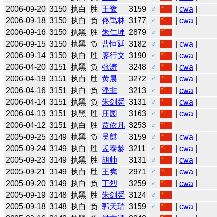
2006-09-20
3150
执白
胜
王鹭
3159
♂
|
cwa
|
2006-09-18
3150
执白
负
佟禹林
3177
♂
|
cwa
|
2006-09-16
3150
执黑
胜
朱仁坤
2879
♂
2006-09-15
3150
执黑
负
曹恒廷
3182
♂
|
cwa
|
2006-09-14
3150
执白
胜
廖行文
3190
♂
|
cwa
|
2006-04-20
3151
执黑
负
张涛
3248
♂
|
cwa
|
2006-04-19
3151
执白
胜
黄晨
3272
♂
|
cwa
|
2006-04-16
3151
执白
负
潘非
3213
♂
|
cwa
|
2006-04-14
3151
执黑
负
朱剑舜
3131
♂
|
cwa
|
2006-04-13
3151
执黑
胜
庄园
3163
♂
|
cwa
|
2006-04-12
3151
执白
胜
贾依凡
3253
♂
2005-09-25
3149
执黑
负
吴麒
3159
♂
|
cwa
|
2005-09-24
3149
执白
胜
孟泰龄
3211
♂
|
cwa
|
2005-09-23
3149
执黑
胜
胡帅
3131
♂
|
cwa
|
2005-09-21
3149
执白
胜
王隽
2971
♂
|
cwa
|
2005-09-20
3149
执白
负
丁烈
3259
♂
|
cwa
|
2005-09-19
3148
执黑
胜
朱剑舜
3124
♂
2005-09-18
3148
执白
负
郭天瑞
3159
♂
|
cwa
|