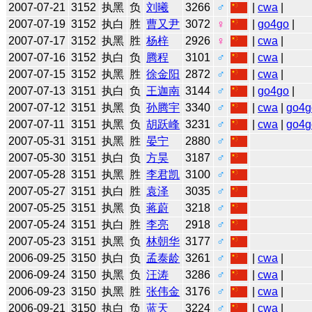
2007-07-21
3152
执黑
负
刘曦
3266
♂
|
cwa
|
2007-07-19
3152
执白
胜
曹又尹
3072
♀
|
go4go
|
2007-07-17
3152
执黑
胜
杨梓
2926
♀
|
cwa
|
2007-07-16
3152
执白
负
腾程
3101
♂
|
cwa
|
2007-07-15
3152
执黑
胜
徐金阳
2872
♂
|
cwa
|
2007-07-13
3151
执白
负
王迦南
3144
♂
|
go4go
|
2007-07-12
3151
执黑
负
孙腾宇
3340
♂
|
cwa
|
go4g
2007-07-11
3151
执黑
负
胡跃峰
3231
♂
|
cwa
|
go4g
2007-05-31
3151
执黑
胜
晏宁
2880
♂
2007-05-30
3151
执白
负
方昊
3187
♂
2007-05-28
3151
执黑
胜
李君凯
3100
♂
2007-05-27
3151
执白
胜
袁泽
3035
♂
2007-05-25
3151
执黑
负
蒋蔚
3218
♂
2007-05-24
3151
执白
胜
李亮
2918
♂
2007-05-23
3151
执黑
负
林朝华
3177
♂
2006-09-25
3150
执白
负
孟泰龄
3261
♂
|
cwa
|
2006-09-24
3150
执黑
负
汪涛
3286
♂
|
cwa
|
2006-09-23
3150
执黑
胜
张伟金
3176
♂
|
cwa
|
2006-09-21
3150
执白
负
蓝天
3224
♂
|
cwa
|