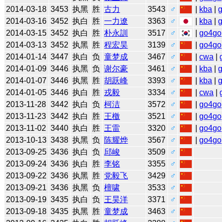
2014-03-18
3453
执黑
胜
古力
3543
♂
|
kba
|
2014-03-16
3452
执白
胜
一力遼
3363
♂
|
kba
|
2014-03-15
3452
执白
胜
朴永訓
3517
♂
|
go4go
2014-03-13
3452
执黑
胜
程宏昊
3139
♂
|
go4go
2014-01-14
3447
执白
负
童梦成
3467
♂
|
cwa
|
2014-01-09
3446
执黑
负
谢尔豪
3461
♂
|
kba
|
2014-01-07
3446
执黑
胜
胡跃峰
3393
♂
|
kba
|
2014-01-05
3446
执白
胜
戎毅
3334
♂
|
cwa
|
2013-11-28
3442
执白
负
柯洁
3572
♂
|
go4go
2013-11-23
3442
执白
胜
王檄
3521
♂
|
go4go
2013-11-02
3440
执白
胜
王雷
3320
♂
|
go4go
2013-10-13
3438
执黑
负
陈耀烨
3567
♂
|
go4go
2013-09-25
3436
执白
负
邱峻
3509
♂
2013-09-24
3436
执白
胜
李铭
3355
♂
2013-09-22
3436
执黑
胜
党毅飞
3429
♂
2013-09-21
3436
执黑
负
檀啸
3533
♂
2013-09-19
3435
执白
负
王昊洋
3371
♂
2013-09-18
3435
执黑
胜
童梦成
3463
♂