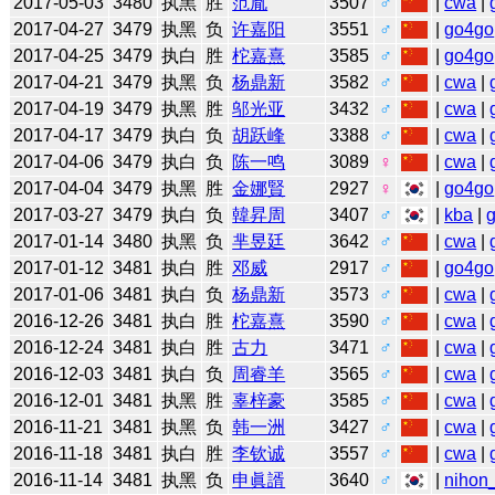
2017-05-03
3480
执黑
胜
范胤
3507
♂
|
cwa
|
2017-04-27
3479
执黑
负
许嘉阳
3551
♂
|
go4go
2017-04-25
3479
执白
胜
柁嘉熹
3585
♂
|
go4go
2017-04-21
3479
执黑
负
杨鼎新
3582
♂
|
cwa
|
2017-04-19
3479
执黑
胜
邬光亚
3432
♂
|
cwa
|
2017-04-17
3479
执白
负
胡跃峰
3388
♂
|
cwa
|
2017-04-06
3479
执白
负
陈一鸣
3089
♀
|
cwa
|
2017-04-04
3479
执黑
胜
金娜賢
2927
♀
|
go4go
2017-03-27
3479
执白
负
韓昇周
3407
♂
|
kba
|
2017-01-14
3480
执黑
负
芈昱廷
3642
♂
|
cwa
|
2017-01-12
3481
执白
胜
邓威
2917
♂
|
go4go
2017-01-06
3481
执白
负
杨鼎新
3573
♂
|
cwa
|
2016-12-26
3481
执白
胜
柁嘉熹
3590
♂
|
cwa
|
2016-12-24
3481
执白
胜
古力
3471
♂
|
cwa
|
2016-12-03
3481
执白
负
周睿羊
3565
♂
|
cwa
|
2016-12-01
3481
执黑
胜
辜梓豪
3585
♂
|
cwa
|
2016-11-21
3481
执黑
负
韩一洲
3427
♂
|
cwa
|
2016-11-18
3481
执白
胜
李钦诚
3557
♂
|
cwa
|
2016-11-14
3481
执黑
负
申眞諝
3640
♂
|
nihon_