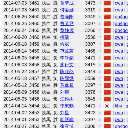
2014-07-03
3461
执白
胜
童梦成
3473
♂
|
cwa
|
2014-07-03
3461
执白
胜
何语涵
3319
♂
|
cwa
|
2014-06-26
3460
执白
胜
曹潇阳
3349
♂
|
go4go
2014-06-25
3460
执白
胜
曹又尹
3097
♀
|
go4go
2014-06-24
3460
执黑
胜
黄静远
3266
♂
|
go4go
2014-06-20
3460
执白
负
檀啸
3536
♂
|
cwa
|
2014-06-18
3459
执白
胜
俞斌
3307
♂
|
cwa
|
2014-06-14
3459
执白
负
范蕴若
3468
♂
|
cwa
|
2014-06-05
3458
执白
负
李轩豪
3471
♂
|
cwa
|
2014-06-03
3458
执黑
负
廖行文
3415
♂
|
cwa
|
2014-05-22
3457
执白
胜
陶欣然
3444
♂
|
cwa
|
2014-05-18
3457
执黑
负
陈耀烨
3559
♂
|
cwa
|
2014-05-12
3456
执白
胜
马逸超
3297
♂
|
cwa
|
2014-05-09
3456
执白
胜
刘曦
3376
♂
|
cwa
|
2014-05-05
3456
执白
负
江维杰
3545
♂
|
cwa
|
2014-04-14
3454
执白
负
李東勳
3471
♂
|
kba
|
2014-04-02
3453
执黑
负
刘星
3422
♂
|
cwa
|
2014-04-01
3453
执黑
胜
胡跃峰
3397
♂
|
cwa
|
2014-03-27
3453
执黑
负
张亚博
3306
♂
|
go4go