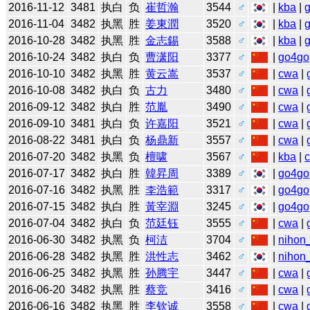
2016-11-12
3481
执白
负
崔哲瀚
3544
♂
|
kba
|
2016-11-04
3482
执黑
胜
姜東潤
3520
♂
|
kba
|
2016-10-28
3482
执黑
胜
金志錫
3588
♂
|
kba
|
2016-10-24
3482
执白
负
曹潇阳
3377
♂
|
go4go
2016-10-10
3482
执黑
胜
黄云嵩
3537
♂
|
cwa
|
2016-10-08
3482
执白
负
古力
3480
♂
|
cwa
|
2016-09-12
3482
执白
胜
范胤
3490
♂
|
cwa
|
2016-09-10
3481
执白
负
许嘉阳
3521
♂
|
cwa
|
2016-08-22
3481
执白
负
杨鼎新
3557
♂
|
cwa
|
2016-07-20
3482
执黑
负
檀啸
3567
♂
|
kba
|
2016-07-17
3482
执白
胜
韓昇周
3389
♂
|
go4go
2016-07-16
3482
执黑
胜
李浩範
3317
♂
|
go4go
2016-07-15
3482
执白
胜
黃宰淵
3245
♂
|
go4go
2016-07-04
3482
执白
负
范廷钰
3555
♂
|
cwa
|
2016-06-30
3482
执黑
负
柯洁
3704
♂
|
nihon_
2016-06-28
3482
执黑
胜
洪性志
3462
♂
|
nihon_
2016-06-25
3482
执黑
胜
孙腾宇
3447
♂
|
cwa
|
2016-06-20
3482
执黑
胜
蔡竞
3416
♂
|
cwa
|
2016-06-16
3482
执黑
胜
李钦诚
3558
♂
|
cwa
|