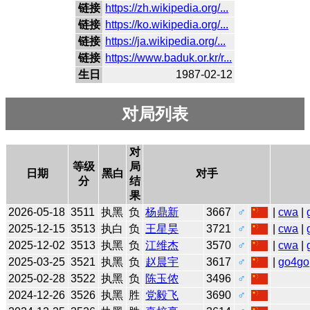
链接
https://zh.wikipedia.org/...
链接
https://ko.wikipedia.org/...
链接
https://ja.wikipedia.org/...
链接
https://www.baduk.or.kr/r...
生日
1987-02-12
对局列表
对
等级
局
日期
黑白
对手
分
结
果
2026-05-18
3511
执黑
负
杨鼎新
3667
♂
|
cwa
|
2025-12-15
3513
执白
负
王星昊
3721
♂
|
cwa
|
2025-12-02
3513
执黑
负
江维杰
3570
♂
|
cwa
|
2025-03-25
3521
执黑
负
赵晨宇
3617
♂
|
go4go
2025-02-28
3522
执黑
负
陈玉侬
3496
♂
2024-12-26
3526
执黑
胜
党毅飞
3690
♂