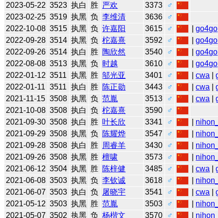
2023-05-22
3523
执白
胜
严欢
3373
♂
2023-02-25
3519
执黑
负
李维清
3636
♂
2022-10-08
3515
执黑
负
许嘉阳
3615
♂
|
go4go
2022-09-28
3514
执黑
负
柁嘉熹
3592
♂
|
go4go
2022-09-26
3514
执白
胜
陶欣然
3540
♂
|
go4go
2022-08-08
3513
执黑
负
时越
3610
♂
|
go4go
2022-01-12
3511
执黑
胜
邬光亚
3401
♂
|
cwa
|
2022-01-11
3511
执白
胜
陈正勋
3443
♂
|
cwa
|
2021-11-15
3508
执黑
负
范胤
3513
♂
|
cwa
|
2021-10-08
3508
执白
负
柁嘉熹
3590
♂
2021-09-30
3508
执白
胜
叶长欣
3341
♂
|
nihon_
2021-09-29
3508
执黑
负
陈耀烨
3547
♂
|
nihon_
2021-09-28
3508
执白
胜
周睿羊
3430
♂
|
nihon_
2021-09-26
3508
执黑
胜
檀啸
3573
♂
|
nihon_
2021-06-12
3504
执黑
胜
陈梓健
3485
♂
|
cwa
|
2021-06-08
3503
执黑
负
李钦诚
3618
♂
|
nihon_
2021-06-07
3503
执白
负
屠晓宇
3541
♂
|
cwa
|
2021-05-12
3503
执黑
胜
范胤
3503
♂
|
nihon_
2021-05-07
3502
执黑
负
杨楷文
3570
♂
|
nihon_