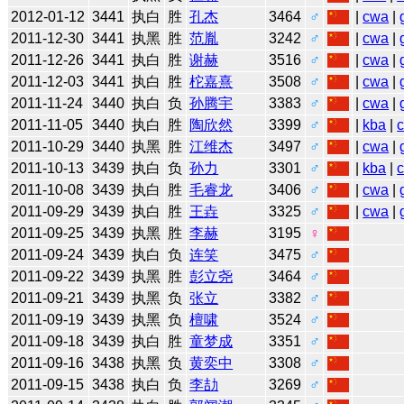
2012-01-12
3441
执白
胜
孔杰
3464
♂
|
cwa
|
2011-12-30
3441
执黑
胜
范胤
3242
♂
|
cwa
|
2011-12-26
3441
执白
胜
谢赫
3516
♂
|
cwa
|
2011-12-03
3441
执白
胜
柁嘉熹
3508
♂
|
cwa
|
2011-11-24
3440
执白
负
孙腾宇
3383
♂
|
cwa
|
2011-11-05
3440
执白
胜
陶欣然
3399
♂
|
kba
|
2011-10-29
3440
执黑
胜
江维杰
3497
♂
|
cwa
|
2011-10-13
3439
执白
负
孙力
3301
♂
|
kba
|
2011-10-08
3439
执白
胜
毛睿龙
3406
♂
|
cwa
|
2011-09-29
3439
执白
胜
王垚
3325
♂
|
cwa
|
2011-09-25
3439
执黑
胜
李赫
3195
♀
2011-09-24
3439
执白
负
连笑
3475
♂
2011-09-22
3439
执黑
胜
彭立尧
3464
♂
2011-09-21
3439
执黑
负
张立
3382
♂
2011-09-19
3439
执黑
负
檀啸
3524
♂
2011-09-18
3439
执白
胜
童梦成
3351
♂
2011-09-16
3438
执黑
负
黄奕中
3308
♂
2011-09-15
3438
执白
负
李劼
3269
♂