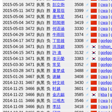
2015-05-16
3472
执黑
负
彭立尧
3508
♂
|
cwa
|
2015-05-11
3472
执白
胜
夏晨琨
3399
♂
|
cwa
|
2015-05-06
3472
执黑
胜
唐韦星
3541
♂
|
cwa
|
2015-05-04
3472
执白
胜
郭闻潮
3419
♂
|
cwa
|
2015-05-03
3472
执白
胜
何语涵
3330
♂
|
cwa
|
2015-04-29
3472
执白
胜
牛雨田
3374
♂
|
cwa
|
2015-04-17
3472
执白
负
丁世雄
3308
♂
|
go4go
2015-04-16
3471
执白
胜
洪茂鎭
3305
♂
|
nihon_
2015-04-15
3471
执白
胜
許 進
3132
♂
|
go4go
2015-04-13
3471
执黑
胜
李元榮
3383
♂
|
go4go
2015-03-30
3471
执黑
负
常昊
3352
♂
|
go4go
2015-03-28
3471
执黑
胜
童梦成
3488
♂
|
go4go
2015-01-26
3467
执黑
负
谢赫
3408
♂
|
cwa
|
2014-12-31
3467
执黑
负
钟文靖
3430
♂
|
go4go
2014-11-25
3466
执黑
负
时越
3601
♂
|
kba
|
2014-11-22
3466
执白
胜
金志錫
3585
♂
|
kba
|
2014-11-11
3466
执黑
负
江维杰
3546
♂
|
cwa
|
2014-11-09
3466
执白
胜
李喆
3418
♂
|
cwa
|