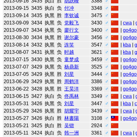
2013-09-16
3435
执白
胜
胡跃峰
3388
♂
2013-09-15
3435
执白
负
付冲
3348
♂
2013-09-14
3435
执黑
胜
李钦诚
3475
♂
2013-09-09
3434
执黑
负
党毅飞
3430
♂
|
cwa
|
2013-09-07
3434
执黑
负
廖行文
3400
♂
|
go4go
2013-08-30
3434
执黑
胜
谢尔豪
3456
♂
|
go4go
2013-08-14
3432
执黑
负
连笑
3547
♂
|
kba
|
2013-08-07
3431
执黑
负
时越
3621
♂
|
kba
|
2013-07-15
3430
执黑
负
童梦成
3459
♂
|
go4go
2013-07-07
3429
执黑
负
杨鼎新
3525
♂
|
go4go
2013-07-05
3429
执黑
胜
刘星
3444
♂
|
go4go
2013-06-29
3429
执黑
胜
周鹤洋
3386
♂
|
go4go
2013-06-22
3428
执黑
胜
王昊洋
3369
♂
|
go4go
2013-06-15
3427
执白
负
佟禹林
3349
♂
|
cwa
|
2013-05-31
3426
执黑
负
刘星
3447
♂
|
kba
|
2013-05-29
3426
执黑
胜
胡耀宇
3439
♂
|
cwa
|
2013-05-27
3426
执白
胜
林書陽
3108
♂
|
go4go
2013-05-21
3425
执白
胜
吴锴
2924
♂
2013-05-11
3424
执白
负
韩一洲
3361
♂
|
cwa
|