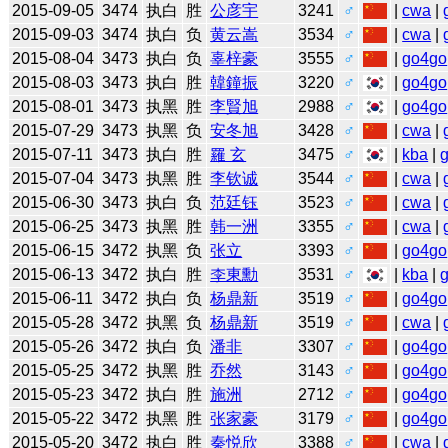
2015-09-05
3474
执白
胜
公彦宇
3241
♂
|
cwa
|
2015-09-03
3474
执白
负
黄云嵩
3534
♂
|
cwa
|
2015-08-04
3473
执白
负
辜梓豪
3555
♂
|
go4go
2015-08-03
3473
执白
胜
韓鐘振
3220
♂
|
go4go
2015-08-01
3473
执黑
胜
李賢旭
2988
♂
|
go4go
2015-07-29
3473
执黑
负
安冬旭
3428
♂
|
cwa
|
2015-07-11
3473
执白
胜
羅 玄
3475
♂
|
kba
|
2015-07-04
3473
执黑
胜
李钦诚
3544
♂
|
cwa
|
2015-06-30
3473
执白
负
范廷钰
3523
♂
|
cwa
|
2015-06-25
3473
执黑
胜
韩一洲
3355
♂
|
cwa
|
2015-06-15
3472
执黑
负
张立
3393
♂
|
go4go
2015-06-13
3472
执白
胜
李東勳
3531
♂
|
kba
|
2015-06-11
3472
执白
负
杨鼎新
3519
♂
|
go4go
2015-05-28
3472
执黑
负
杨鼎新
3519
♂
|
cwa
|
2015-05-26
3472
执白
负
潘非
3307
♂
|
go4go
2015-05-25
3472
执黑
胜
乔然
3143
♂
|
go4go
2015-05-23
3472
执白
胜
施洲
2712
♂
|
go4go
2015-05-22
3472
执黑
胜
张家豪
3179
♂
|
go4go
2015-05-20
3472
执白
胜
秦悦欣
3388
♂
|
cwa
|