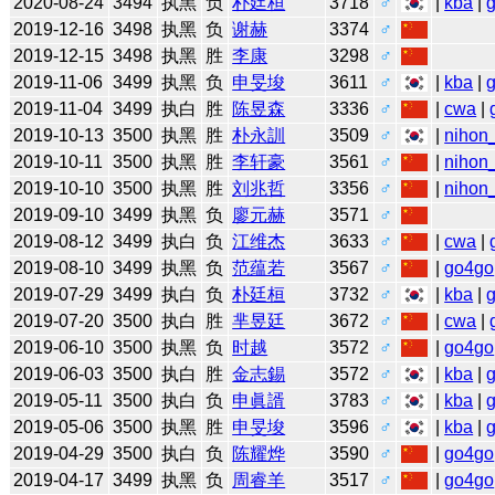
2020-08-24
3494
执黑
负
朴廷桓
3718
♂
|
kba
|
2019-12-16
3498
执黑
负
谢赫
3374
♂
2019-12-15
3498
执黑
胜
李康
3298
♂
2019-11-06
3499
执黑
负
申旻埈
3611
♂
|
kba
|
2019-11-04
3499
执白
胜
陈昱森
3336
♂
|
cwa
|
2019-10-13
3500
执黑
胜
朴永訓
3509
♂
|
nihon_
2019-10-11
3500
执黑
胜
李轩豪
3561
♂
|
nihon_
2019-10-10
3500
执黑
胜
刘兆哲
3356
♂
|
nihon_
2019-09-10
3499
执黑
负
廖元赫
3571
♂
2019-08-12
3499
执白
负
江维杰
3633
♂
|
cwa
|
2019-08-10
3499
执黑
负
范蕴若
3567
♂
|
go4go
2019-07-29
3499
执白
负
朴廷桓
3732
♂
|
kba
|
2019-07-20
3500
执白
胜
芈昱廷
3672
♂
|
cwa
|
2019-06-10
3500
执黑
负
时越
3572
♂
|
go4go
2019-06-03
3500
执白
胜
金志錫
3572
♂
|
kba
|
2019-05-11
3500
执白
负
申眞諝
3783
♂
|
kba
|
2019-05-06
3500
执黑
胜
申旻埈
3596
♂
|
kba
|
2019-04-29
3500
执白
负
陈耀烨
3590
♂
|
go4go
2019-04-17
3499
执黑
负
周睿羊
3517
♂
|
go4go