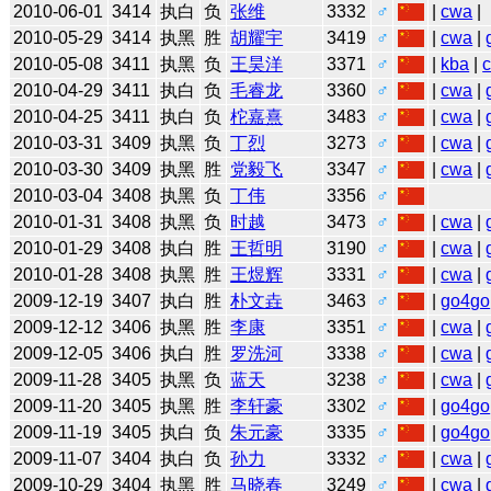
2010-06-01
3414
执白
负
张维
3332
♂
|
cwa
|
2010-05-29
3414
执黑
胜
胡耀宇
3419
♂
|
cwa
|
2010-05-08
3411
执黑
负
王昊洋
3371
♂
|
kba
|
2010-04-29
3411
执白
负
毛睿龙
3360
♂
|
cwa
|
2010-04-25
3411
执白
负
柁嘉熹
3483
♂
|
cwa
|
2010-03-31
3409
执黑
负
丁烈
3273
♂
|
cwa
|
2010-03-30
3409
执黑
胜
党毅飞
3347
♂
|
cwa
|
2010-03-04
3408
执黑
负
丁伟
3356
♂
2010-01-31
3408
执黑
负
时越
3473
♂
|
cwa
|
2010-01-29
3408
执白
胜
王哲明
3190
♂
|
cwa
|
2010-01-28
3408
执黑
胜
王煜辉
3331
♂
|
cwa
|
2009-12-19
3407
执白
胜
朴文垚
3463
♂
|
go4go
2009-12-12
3406
执黑
胜
李康
3351
♂
|
cwa
|
2009-12-05
3406
执白
胜
罗洗河
3338
♂
|
cwa
|
2009-11-28
3405
执黑
负
蓝天
3238
♂
|
cwa
|
2009-11-20
3405
执黑
胜
李轩豪
3302
♂
|
go4go
2009-11-19
3405
执白
负
朱元豪
3335
♂
|
go4go
2009-11-07
3404
执白
负
孙力
3332
♂
|
cwa
|
2009-10-29
3404
执黑
胜
马晓春
3249
♂
|
cwa
|