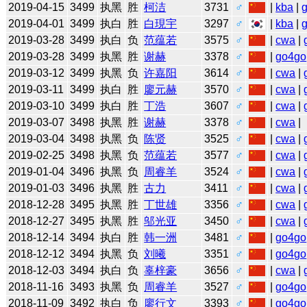
2019-04-15
3499
执黑
胜
柯洁
3731
♂
|
kba
|
2019-04-01
3499
执白
胜
白現宇
3297
♂
|
kba
|
2019-03-28
3499
执白
负
范蕴若
3575
♂
|
cwa
|
2019-03-28
3499
执黑
胜
谢赫
3378
♂
|
go4go
2019-03-12
3499
执黑
负
许嘉阳
3614
♂
|
cwa
|
2019-03-11
3499
执白
胜
廖元赫
3570
♂
|
cwa
|
2019-03-10
3499
执白
胜
丁浩
3607
♂
|
cwa
|
2019-03-07
3498
执黑
胜
谢赫
3378
♂
|
cwa
|
2019-03-04
3498
执黑
负
陈贤
3525
♂
|
cwa
|
2019-02-25
3498
执黑
负
范蕴若
3577
♂
|
cwa
|
2019-01-04
3496
执黑
负
周睿羊
3524
♂
|
cwa
|
2019-01-03
3496
执黑
胜
古力
3411
♂
|
cwa
|
2018-12-28
3495
执黑
胜
丁世雄
3356
♂
|
cwa
|
2018-12-27
3495
执黑
胜
邬光亚
3450
♂
|
cwa
|
2018-12-14
3494
执白
胜
韩一洲
3481
♂
|
go4go
2018-12-12
3494
执黑
负
刘曦
3351
♂
|
go4go
2018-12-03
3494
执白
负
辜梓豪
3656
♂
|
cwa
|
2018-11-16
3493
执黑
负
周睿羊
3527
♂
|
go4go
2018-11-09
3492
执白
负
廖行文
3393
♂
|
go4go