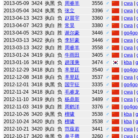
2013-05-09
3424
执黑
负
周睿羊
3556
♂
|
cwa
|
2013-05-04
3424
执黑
负
张立
3396
♂
|
cwa
|
2013-04-13
3423
执白
负
赵晨宇
3360
♂
|
cwa
|
2013-04-07
3423
执白
胜
常昊
3380
♂
|
cwa
|
2013-04-05
3423
执白
胜
谢尔豪
3446
♂
|
go4go
2013-03-13
3422
执白
负
李轩豪
3446
♂
|
cwa
|
2013-03-13
3422
执白
胜
周睿羊
3558
♂
|
cwa
|
2013-01-24
3419
执白
负
牛雨田
3405
♂
|
cwa
|
2013-01-16
3419
执白
负
趙漢乘
3474
♂
|
kba
|
2012-12-29
3418
执白
负
芈昱廷
3540
♂
|
go4go
2012-12-08
3418
执白
负
芈昱廷
3537
♂
|
cwa
|
2012-12-01
3418
执黑
负
国宇征
3335
♂
|
go4go
2012-11-24
3418
执白
负
毛睿龙
3419
♂
|
cwa
|
2012-11-10
3419
执白
负
杨鼎新
3489
♂
|
cwa
|
2012-11-03
3419
执白
胜
周鹤洋
3376
♂
|
go4go
2012-10-26
3420
执黑
负
檀啸
3538
♂
|
kba
|
2012-10-24
3420
执白
负
檀啸
3538
♂
|
kba
|
2012-10-21
3420
执白
负
范蕴若
3441
♂
|
cwa
|
2012-10-17
3420
执黑
负
单子腾
3260
♂
|
cwa
|