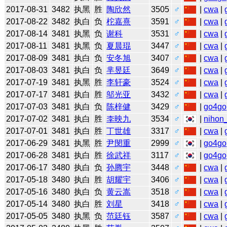
2017-08-31
3482
执黑
胜
陶欣然
3505
♂
|
cwa
|
2017-08-22
3482
执白
负
柁嘉熹
3591
♂
|
cwa
|
2017-08-14
3481
执黑
负
谢科
3531
♂
|
cwa
|
2017-08-11
3481
执黑
负
夏晨琨
3447
♂
|
cwa
|
2017-08-09
3481
执白
负
安冬旭
3407
♂
|
cwa
|
2017-08-03
3481
执白
负
芈昱廷
3649
♂
|
cwa
|
2017-07-19
3481
执黑
胜
李轩豪
3524
♂
|
cwa
|
2017-07-17
3481
执白
胜
邬光亚
3432
♂
|
cwa
|
2017-07-03
3481
执白
负
陈梓健
3429
♂
|
go4go
2017-07-02
3481
执白
胜
李映九
3534
♂
|
nihon_
2017-07-01
3481
执白
胜
丁世雄
3317
♂
|
cwa
|
2017-06-29
3481
执黑
胜
尹閔重
2999
♂
|
go4go
2017-06-28
3481
执白
胜
徐武祥
3117
♂
|
go4go
2017-06-17
3480
执白
负
孙腾宇
3448
♂
|
cwa
|
2017-05-18
3480
执白
胜
胡耀宇
3406
♂
|
cwa
|
2017-05-16
3480
执白
负
黄云嵩
3518
♂
|
cwa
|
2017-05-14
3480
执白
胜
刘星
3418
♂
|
cwa
|
2017-05-05
3480
执黑
负
范廷钰
3587
♂
|
cwa
|