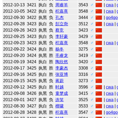
2012-10-13
3421
执白
负
周睿羊
3543
♂
|
cwa
|
2012-10-05
3422
执白
负
柁嘉熹
3548
♂
|
cwa
|
2012-09-30
3422
执黑
负
孔杰
3444
♂
|
go4go
2012-09-28
3423
执白
负
彭立尧
3512
♂
|
cwa
|
2012-09-26
3423
执黑
负
蔡竞
3423
♂
2012-09-25
3423
执白
负
李轩豪
3429
♂
2012-09-23
3423
执黑
负
柁嘉熹
3548
♂
|
cwa
|
2012-09-22
3424
执白
胜
杨冬
3275
♂
2012-09-20
3424
执黑
胜
毛睿龙
3419
♂
2012-09-19
3424
执白
胜
陶欣然
3420
♂
2012-09-17
3425
执黑
胜
李豪杰
3308
♂
2012-09-16
3425
执白
胜
张亚博
3316
♂
2012-09-15
3425
执黑
负
蒋蔚
3273
♂
2012-09-12
3425
执白
胜
时越
3596
♂
|
cwa
|
2012-09-08
3426
执黑
负
童梦成
3415
♂
|
cwa
|
2012-09-01
3427
执黑
负
连笑
3525
♂
|
cwa
|
2012-08-30
3427
执白
负
檀啸
3533
♂
|
cwa
|
2012-08-28
3428
执黑
胜
柁嘉熹
3547
♂
|
go4go