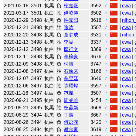
2021-03-18
3501
执黑
负
柁嘉熹
3592
♂
|
cwa
|
2021-03-17
3501
执白
胜
伊凌涛
3502
♂
|
cwa
|
2020-12-29
3498
执黑
负
许嘉阳
3616
♂
|
nihon_
2020-12-21
3498
执白
胜
张涛
3507
♂
|
cwa
|
2020-12-20
3498
执黑
负
童梦成
3531
♂
|
nihon_
2020-12-13
3498
执黑
胜
李喆
3337
♂
|
cwa
|
2020-12-12
3498
执白
胜
廖行文
3369
♂
|
cwa
|
2020-12-11
3498
执黑
负
辜梓豪
3676
♂
|
cwa
|
2020-12-09
3498
执黑
负
柯洁
3747
♂
|
cwa
|
2020-12-08
3497
执白
胜
石豫来
3166
♂
|
cwa
|
2020-12-07
3497
执白
负
芈昱廷
3646
♂
|
cwa
|
2020-12-06
3497
执白
胜
陈耀烨
3557
♂
|
cwa
|
2020-11-16
3497
执白
负
范胤
3507
♂
|
cwa
|
2020-09-21
3495
执白
负
周睿羊
3454
♂
|
cwa
|
2020-09-21
3495
执黑
胜
杨鼎新
3668
♂
|
cwa
|
2020-08-29
3494
执黑
负
丁浩
3667
♂
|
cwa
|
2020-08-26
3494
执白
负
何语涵
3420
♂
|
cwa
|
2020-08-25
3494
执白
负
谢尔豪
3619
♂
|
cwa
|