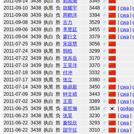
2011-09-14
3438
执白
胜
郭闻潮
3345
♂
2011-09-10
3438
执黑
负
胡耀宇
3448
♂
|
cwa
|
2011-09-08
3439
执白
负
周鹤洋
3394
♂
|
cwa
|
2011-09-08
3439
执白
胜
古力
3529
♂
|
cwa
|
2011-09-06
3439
执白
胜
芈昱廷
3455
♂
|
cwa
|
2011-09-04
3439
执白
负
廖行文
3379
♂
|
cwa
|
2011-07-25
3439
执白
胜
宋容慧
3056
♀
2011-07-24
3439
执黑
胜
韩晗
3299
♂
2011-07-22
3439
执白
胜
张东岳
3170
♂
2011-07-19
3439
执白
胜
王昊洋
3370
♂
2011-07-18
3439
执白
胜
付冲
3332
♂
2011-07-17
3439
执黑
负
张立
3380
♂
2011-07-14
3439
执黑
胜
杨鼎新
3450
♂
|
cwa
|
2011-07-09
3439
执白
胜
钟文靖
3443
♂
|
cwa
|
2011-07-02
3439
执白
胜
王雷
3389
♂
|
cwa
|
2011-06-25
3439
执黑
负
崔哲瀚
3534
♂
|
go4go
2011-06-23
3438
执黑
负
张昊
3230
♂
|
cwa
|
2011-06-22
3438
执白
胜
秦悦欣
3293
♂
|
cwa
|
2011-06-22
3438
执白
胜
国宇征
3310
♂
|
cwa
|