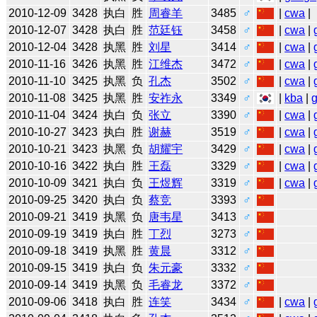
2010-12-09
3428
执白
胜
周睿羊
3485
♂
|
cwa
|
2010-12-07
3428
执白
胜
范廷钰
3458
♂
|
cwa
|
2010-12-04
3428
执黑
胜
刘星
3414
♂
|
cwa
|
2010-11-16
3426
执黑
胜
江维杰
3472
♂
|
cwa
|
2010-11-10
3425
执黑
负
孔杰
3502
♂
|
cwa
|
2010-11-08
3425
执黑
胜
安祚永
3349
♂
|
kba
|
2010-11-04
3424
执白
负
张立
3390
♂
|
cwa
|
2010-10-27
3423
执白
胜
谢赫
3519
♂
|
cwa
|
2010-10-21
3423
执黑
负
胡耀宇
3429
♂
|
cwa
|
2010-10-16
3422
执白
胜
王磊
3329
♂
|
cwa
|
2010-10-09
3421
执白
负
王煜辉
3319
♂
|
cwa
|
2010-09-25
3420
执白
负
蔡竞
3393
♂
2010-09-21
3419
执黑
负
唐韦星
3413
♂
2010-09-19
3419
执白
胜
丁烈
3273
♂
2010-09-18
3419
执黑
胜
黄晨
3312
♂
2010-09-15
3419
执白
负
朱元豪
3332
♂
2010-09-14
3419
执黑
负
毛睿龙
3372
♂
2010-09-06
3418
执白
胜
连笑
3434
♂
|
cwa
|