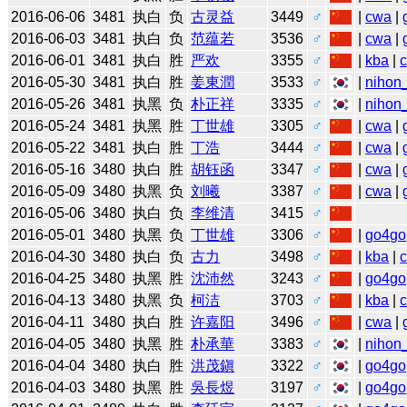
2016-06-06
3481
执白
负
古灵益
3449
♂
|
cwa
|
2016-06-03
3481
执白
负
范蕴若
3536
♂
|
cwa
|
2016-06-01
3481
执白
胜
严欢
3355
♂
|
kba
|
2016-05-30
3481
执白
胜
姜東潤
3533
♂
|
nihon_
2016-05-26
3481
执黑
负
朴正祥
3335
♂
|
nihon_
2016-05-24
3481
执黑
胜
丁世雄
3305
♂
|
cwa
|
2016-05-22
3481
执白
胜
丁浩
3444
♂
|
cwa
|
2016-05-16
3480
执白
胜
胡钰函
3347
♂
|
cwa
|
2016-05-09
3480
执黑
负
刘曦
3387
♂
|
cwa
|
2016-05-06
3480
执白
负
李维清
3415
♂
2016-05-01
3480
执黑
负
丁世雄
3306
♂
|
go4go
2016-04-30
3480
执白
负
古力
3498
♂
|
kba
|
2016-04-25
3480
执黑
胜
沈沛然
3243
♂
|
go4go
2016-04-13
3480
执黑
负
柯洁
3703
♂
|
kba
|
2016-04-11
3480
执白
胜
许嘉阳
3496
♂
|
cwa
|
2016-04-05
3480
执黑
胜
朴承華
3383
♂
|
nihon_
2016-04-04
3480
执白
胜
洪茂鎭
3322
♂
|
go4go
2016-04-03
3480
执黑
胜
吳長煜
3197
♂
|
go4go