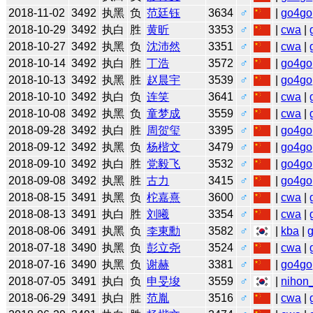
2018-11-02
3492
执黑
负
范廷钰
3634
♂
|
go4go
2018-10-29
3492
执白
胜
黄昕
3353
♂
|
cwa
|
2018-10-27
3492
执黑
负
沈沛然
3351
♂
|
cwa
|
2018-10-14
3492
执白
胜
丁浩
3572
♂
|
go4go
2018-10-13
3492
执黑
胜
赵晨宇
3539
♂
|
go4go
2018-10-10
3492
执白
负
连笑
3641
♂
|
cwa
|
2018-10-08
3492
执黑
负
童梦成
3559
♂
|
cwa
|
2018-09-28
3492
执白
胜
周贺玺
3395
♂
|
go4go
2018-09-12
3492
执黑
负
杨楷文
3479
♂
|
go4go
2018-09-10
3492
执白
胜
党毅飞
3532
♂
|
go4go
2018-09-08
3492
执黑
胜
古力
3415
♂
|
go4go
2018-08-15
3491
执黑
负
柁嘉熹
3600
♂
|
cwa
|
2018-08-13
3491
执白
胜
刘曦
3354
♂
|
cwa
|
2018-08-06
3491
执黑
负
李東勳
3582
♂
|
kba
|
2018-07-18
3490
执黑
负
彭立尧
3524
♂
|
cwa
|
2018-07-16
3490
执黑
负
谢赫
3381
♂
|
go4go
2018-07-05
3491
执白
负
申旻埈
3559
♂
|
nihon_
2018-06-29
3491
执白
胜
范胤
3516
♂
|
cwa
|