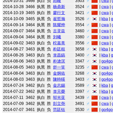
2014-10-31
3466
执白
负
邱峻
3503
♂
|
cwa
|
2014-10-28
3466
执黑
胜
杨鼎新
3524
♂
|
cwa
|
2014-10-19
3465
执白
胜
廖行文
3421
♂
|
cwa
|
2014-10-09
3465
执黑
负
崔哲瀚
3526
♂
|
kba
|
2014-09-14
3464
执黑
胜
陈耀烨
3554
♂
|
cwa
|
2014-09-07
3464
执黑
负
古灵益
3460
♂
|
cwa
|
2014-09-04
3464
执黑
胜
刘曦
3380
♂
|
cwa
|
2014-09-02
3463
执白
负
柁嘉熹
3556
♂
|
cwa
|
2014-08-27
3463
执黑
负
朴廷桓
3658
♂
|
kba
|
2014-08-26
3463
执白
负
李昌鎬
3400
♂
|
kba
|
2014-08-06
3463
执黑
胜
朴滄溟
3347
♂
|
go4go
2014-08-05
3463
执黑
胜
舒一笑
3235
♂
|
cwa
|
2014-08-04
3463
执白
胜
金炯佑
3268
♂
|
go4go
2014-08-03
3463
执白
胜
陳時暎
3403
♂
|
go4go
2014-07-24
3462
执白
负
金志錫
3589
♂
|
kba
|
2014-07-22
3462
执黑
胜
李元榮
3397
♂
|
kba
|
2014-07-11
3462
执白
胜
邬光亚
3439
♂
|
cwa
|
2014-07-09
3462
执黑
胜
彭立尧
3491
♂
|
cwa
|
2014-07-07
3461
执白
负
范廷钰
3530
♂
|
go4go