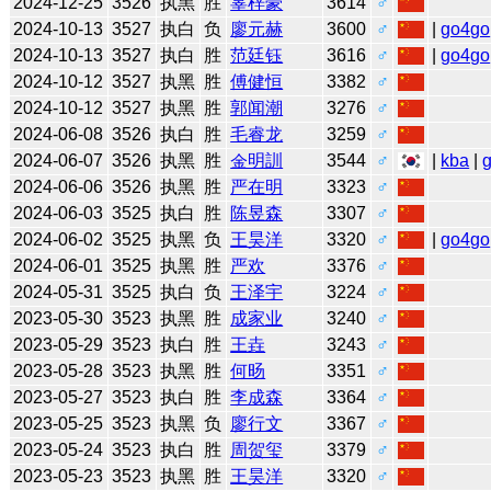
2024-12-25
3526
执黑
胜
辜梓豪
3614
♂
2024-10-13
3527
执白
负
廖元赫
3600
♂
|
go4go
2024-10-13
3527
执白
胜
范廷钰
3616
♂
|
go4go
2024-10-12
3527
执黑
胜
傅健恒
3382
♂
2024-10-12
3527
执黑
胜
郭闻潮
3276
♂
2024-06-08
3526
执白
胜
毛睿龙
3259
♂
2024-06-07
3526
执黑
胜
金明訓
3544
♂
|
kba
|
2024-06-06
3526
执黑
胜
严在明
3323
♂
2024-06-03
3525
执白
胜
陈昱森
3307
♂
2024-06-02
3525
执黑
负
王昊洋
3320
♂
|
go4go
2024-06-01
3525
执黑
胜
严欢
3376
♂
2024-05-31
3525
执白
负
王泽宇
3224
♂
2023-05-30
3523
执黑
胜
成家业
3240
♂
2023-05-29
3523
执白
胜
王垚
3243
♂
2023-05-28
3523
执黑
胜
何旸
3351
♂
2023-05-27
3523
执白
胜
李成森
3364
♂
2023-05-25
3523
执黑
负
廖行文
3367
♂
2023-05-24
3523
执白
胜
周贺玺
3379
♂
2023-05-23
3523
执黑
胜
王昊洋
3320
♂