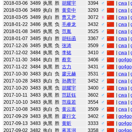
2018-03-06
3489
执黑
胜
胡耀宇
3394
♂
|
cwa
|
2018-03-06
3489
执白
胜
黄奕中
3293
♂
|
cwa
|
2018-03-05
3489
执白
胜
曹又尹
3072
♀
|
cwa
|
2018-01-22
3486
执黑
负
毛睿龙
3432
♂
|
cwa
|
2018-01-08
3485
执黑
负
范胤
3525
♂
|
cwa
|
2018-01-07
3485
执白
胜
胡钰函
3367
♂
|
cwa
|
2017-12-26
3485
执黑
负
张涛
3509
♂
|
cwa
|
2017-12-02
3484
执黑
负
李铭
3410
♂
|
cwa
|
2017-11-30
3484
执白
胜
蔡竞
3406
♂
|
go4go
2017-11-22
3484
执黑
胜
古力
3431
♂
|
go4go
2017-10-30
3483
执白
负
廖元赫
3531
♂
|
cwa
|
2017-10-28
3483
执白
负
孙腾宇
3452
♂
|
cwa
|
2017-10-20
3483
执黑
负
胡耀宇
3400
♂
|
cwa
|
2017-10-11
3483
执黑
胜
范廷钰
3602
♂
|
cwa
|
2017-10-10
3483
执黑
胜
范蕴若
3554
♂
|
cwa
|
2017-10-08
3483
执白
负
黄云嵩
3509
♂
|
cwa
|
2017-09-29
3483
执黑
胜
廖行文
3402
♂
|
go4go
2017-09-13
3483
执黑
胜
黄昕
3333
♂
|
go4go
2017-09-02
3482
执白
胜
蒋其润
3358
♂
|
go4go