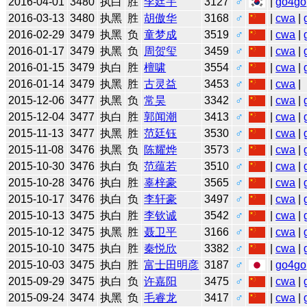
2016-04-01
3480
执白
胜
李廷宇
3127
♂
|
go4go
2016-03-13
3480
执黑
胜
胡傲华
3168
♂
|
cwa
|
2016-02-29
3479
执黑
负
童梦成
3519
♂
|
cwa
|
2016-01-17
3479
执黑
负
周贺玺
3459
♂
|
cwa
|
2016-01-15
3479
执白
胜
檀啸
3554
♂
|
cwa
|
2016-01-14
3479
执黑
胜
古灵益
3453
♂
|
cwa
|
2015-12-06
3477
执黑
负
常昊
3342
♂
|
cwa
|
2015-12-04
3477
执白
胜
郭闻潮
3413
♂
|
cwa
|
2015-11-13
3477
执黑
胜
范廷钰
3530
♂
|
cwa
|
2015-11-08
3476
执黑
负
陈耀烨
3573
♂
|
cwa
|
2015-10-30
3476
执白
负
范蕴若
3510
♂
|
cwa
|
2015-10-28
3476
执白
胜
辜梓豪
3565
♂
|
cwa
|
2015-10-17
3476
执白
负
李轩豪
3497
♂
|
cwa
|
2015-10-13
3475
执白
胜
李钦诚
3542
♂
|
cwa
|
2015-10-12
3475
执黑
胜
聂卫平
3166
♂
|
cwa
|
2015-10-10
3475
执白
胜
秦悦欣
3382
♂
|
cwa
|
2015-10-03
3475
执白
胜
富士田明彦
3187
♂
|
go4go
2015-09-29
3475
执白
负
许嘉阳
3475
♂
|
cwa
|
2015-09-24
3474
执黑
负
毛睿龙
3417
♂
|
cwa
|