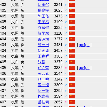
403
执黑
胜
邱禹然
3341
♂
405
执黑
负
屠晓宇
3623
♂
405
执黑
胜
陈玉侬
3473
♂
405
执白
胜
王子昂
3190
♂
404
执白
负
乔智健
3335
♂
404
执黑
胜
解学斌
3118
♂
404
执黑
胜
曾渊海
3277
♂
404
执黑
负
韩一洲
3481
♂
|
go4go
|
404
执白
负
伊凌涛
3457
♂
404
执白
胜
王春晖
3383
♂
405
执白
负
张强
3379
♂
405
执黑
胜
於之莹
3335
♀
|
go4go
|
406
执白
负
黄云嵩
3544
♂
406
执白
胜
张一鸣
3142
♂
406
执黑
胜
应一韬
3300
♂
407
执黑
负
应一韬
3295
♂
407
执黑
胜
柁嘉熹
3594
♂
407
执黑
胜
岳佳妍
2857
♀