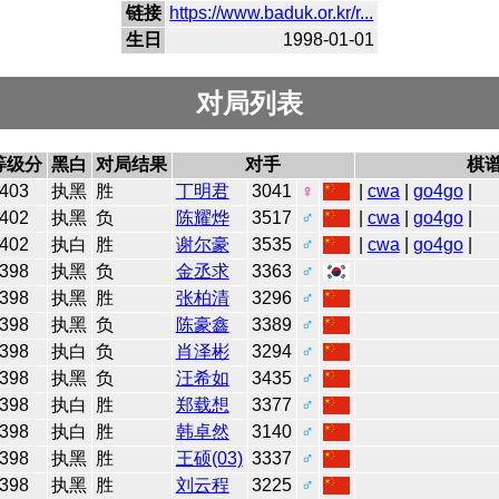
链接
https://www.baduk.or.kr/r...
生日
1998-01-01
对局列表
等级分
黑白
对局结果
对手
棋
403
执黑
胜
丁明君
3041
♀
|
cwa
|
go4go
|
402
执黑
负
陈耀烨
3517
♂
|
cwa
|
go4go
|
402
执白
胜
谢尔豪
3535
♂
|
cwa
|
go4go
|
398
执黑
负
金丞求
3363
♂
398
执黑
胜
张柏清
3296
♂
398
执黑
负
陈豪鑫
3389
♂
398
执白
负
肖泽彬
3294
♂
398
执黑
负
汪希如
3435
♂
398
执白
胜
郑载想
3377
♂
398
执白
胜
韩卓然
3140
♂
398
执黑
胜
王硕(03)
3337
♂
398
执黑
胜
刘云程
3225
♂