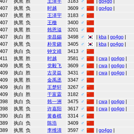
407
执黑
胜
王泽宇
3183
♂
|
go4go
|
407
执黑
负
时越
3609
♂
|
go4go
|
407
执黑
胜
王泽宇
3183
♂
407
执黑
负
王檄
3400
♂
407
执黑
胜
韩恩溢
3201
♂
407
执白
胜
李昌錫
3498
♂
|
kba
|
go4go
|
407
执黑
负
朴常鎭
3405
♂
|
kba
|
go4go
|
407
执白
负
钟文靖
3413
♂
411
执黑
胜
时越
3581
♂
|
cwa
|
go4go
|
409
执黑
负
党毅飞
3609
♂
|
cwa
|
go4go
|
409
执白
胜
古灵益
3431
♂
|
cwa
|
go4go
|
409
执黑
胜
金禹丞
3347
♂
409
执白
胜
王楚轩
3267
♂
409
执白
胜
于富霖
3182
♂
398
执白
负
韩一洲
3475
♂
|
cwa
|
go4go
|
398
执黑
负
许嘉阳
3617
♂
|
cwa
|
go4go
|
390
执白
胜
黄春棋
3314
♂
389
执白
负
陈浩
3409
♂
389
执黑
负
李维清
3597
♂
|
go4go
|