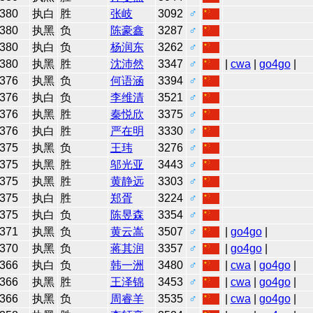
380
执白
胜
张岐
3092
♂
380
执黑
负
陈豪鑫
3287
♂
380
执白
负
杨润东
3262
♂
380
执黑
胜
沈沛然
3347
♂
|
cwa
|
go4go
|
376
执黑
负
何语涵
3394
♂
376
执白
负
李维清
3521
♂
376
执黑
胜
秦悦欣
3375
♂
376
执白
胜
严在明
3330
♂
375
执黑
负
王玮
3276
♂
375
执黑
胜
邬光亚
3443
♂
375
执黑
胜
黄静远
3303
♂
375
执白
胜
郑胥
3224
♂
375
执白
负
陈昱森
3354
♂
371
执黑
负
黄云嵩
3507
♂
|
go4go
|
370
执黑
负
蒋其润
3357
♂
|
go4go
|
366
执白
负
韩一洲
3480
♂
|
cwa
|
go4go
|
366
执黑
胜
王泽锦
3453
♂
|
cwa
|
go4go
|
366
执黑
负
周睿羊
3535
♂
|
cwa
|
go4go
|