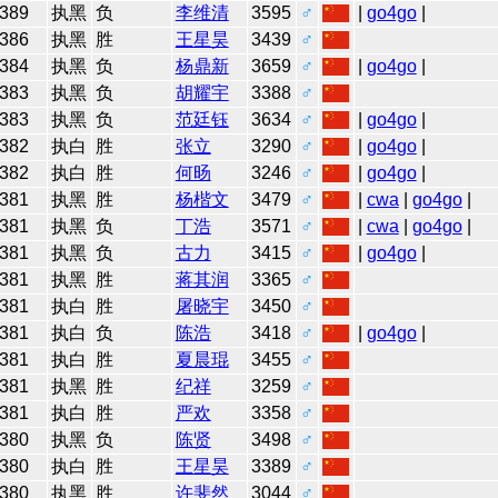
389
执黑
负
李维清
3595
♂
|
go4go
|
386
执黑
胜
王星昊
3439
♂
384
执黑
负
杨鼎新
3659
♂
|
go4go
|
383
执黑
负
胡耀宇
3388
♂
383
执黑
负
范廷钰
3634
♂
|
go4go
|
382
执白
胜
张立
3290
♂
|
go4go
|
382
执白
胜
何旸
3246
♂
|
go4go
|
381
执黑
胜
杨楷文
3479
♂
|
cwa
|
go4go
|
381
执黑
负
丁浩
3571
♂
|
cwa
|
go4go
|
381
执黑
负
古力
3415
♂
|
go4go
|
381
执黑
胜
蒋其润
3365
♂
381
执白
胜
屠晓宇
3450
♂
381
执白
负
陈浩
3418
♂
|
go4go
|
381
执白
胜
夏晨琨
3455
♂
381
执黑
胜
纪祥
3259
♂
381
执白
胜
严欢
3358
♂
380
执黑
负
陈贤
3498
♂
380
执白
胜
王星昊
3389
♂
380
执黑
胜
许斐然
3044
♂