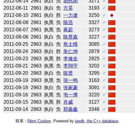
2012-06-14
2961
执白
负
胡然闵
3271
♂
2012-06-11
2961
执白
负
方昊
3193
♂
2012-06-10
2961
执白
胜
一力遼
3250
♂
2012-06-08
2961
执黑
负
陈浩
3327
♂
2012-06-07
2961
执黑
负
蒋蔚
3273
♂
2012-06-06
2961
执白
负
陈昱森
3227
♂
2011-09-25
2963
执白
负
焦士维
3085
♂
2011-09-24
2963
执白
胜
朱仁坤
2879
♂
2011-09-23
2963
执黑
胜
李修全
2925
♂
2011-09-21
2963
执黑
负
李翔宇
3202
♂
2011-09-20
2963
执白
负
陈贤
3295
♂
2011-09-19
2963
执黑
负
张一鸣
3163
♂
2011-09-18
2963
执白
负
张家豪
3091
♂
2011-09-16
2963
执黑
负
韦一博
3220
♂
2011-09-15
2963
执黑
胜
肖威
3127
♂
2011-09-14
2963
执白
负
郑淼鑫
3346
♂
联系：
Rémi Coulom
. Powered by
joedb, the C++ database
.