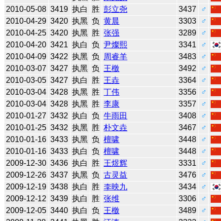
2010-05-08
3419
执白
胜
彭立尧
3437
♂
2010-04-29
3420
执黑
负
黄晨
3303
♂
2010-04-25
3420
执黑
胜
张强
3289
♂
2010-04-20
3421
执白
负
尹燦熙
3341
♂
2010-04-09
3422
执黑
负
周睿羊
3483
♂
2010-03-07
3427
执黑
负
王檄
3492
♂
2010-03-05
3427
执白
胜
王垚
3364
♂
2010-03-04
3428
执黑
胜
丁伟
3356
♂
2010-03-04
3428
执黑
胜
李康
3357
♂
2010-01-27
3432
执白
负
牛雨田
3408
♂
2010-01-25
3432
执黑
胜
朴文垚
3467
♂
2010-01-16
3433
执黑
负
檀啸
3448
♂
2010-01-16
3433
执白
负
檀啸
3448
♂
2009-12-30
3436
执白
胜
王煜辉
3331
♂
2009-12-26
3437
执黑
负
古灵益
3476
♂
2009-12-19
3438
执白
胜
李映九
3434
♂
2009-12-12
3439
执白
胜
张维
3306
♂
2009-12-05
3440
执白
负
王檄
3489
♂