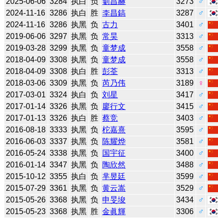
2025-06-06
3284
执白
负
劉昌赫
3273
♂
2024-11-16
3286
执白
胜
李昌鎬
3287
♂
2024-11-16
3286
执黑
负
古力
3401
♂
2019-06-06
3297
执黑
负
常昊
3313
♂
2019-03-28
3299
执黑
负
童梦成
3558
♂
2018-04-09
3308
执黑
负
童梦成
3558
♂
2018-04-09
3308
执白
胜
彭荃
3313
♂
2018-03-06
3309
执黑
负
芮乃伟
3189
♀
2017-03-01
3324
执白
负
刘星
3417
♂
2017-01-14
3326
执黑
负
廖行文
3415
♂
2017-01-13
3326
执白
胜
蔡竞
3403
♂
2016-08-18
3333
执黑
负
柁嘉熹
3595
♂
2016-06-03
3337
执黑
负
陈耀烨
3581
♂
2016-05-24
3338
执黑
负
国宇征
3400
♂
2016-01-14
3347
执黑
负
陶欣然
3488
♂
2015-10-12
3355
执白
负
芈昱廷
3599
♂
2015-07-29
3361
执黑
负
黄云嵩
3529
♂
2015-05-26
3368
执黑
负
申旻埈
3434
♂
2015-05-23
3368
执黑
胜
金眞輝
3306
♂