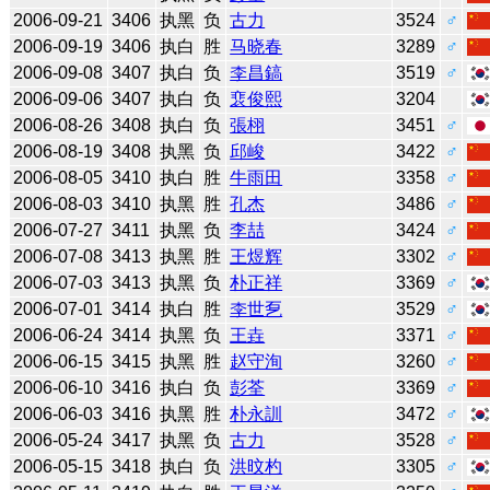
2006-09-21
3406
执黑
负
古力
3524
♂
2006-09-19
3406
执白
胜
马晓春
3289
♂
2006-09-08
3407
执白
负
李昌鎬
3519
♂
2006-09-06
3407
执白
负
裵俊熙
3204
2006-08-26
3408
执白
负
張栩
3451
♂
2006-08-19
3408
执黑
负
邱峻
3422
♂
2006-08-05
3410
执白
胜
牛雨田
3358
♂
2006-08-03
3410
执黑
胜
孔杰
3486
♂
2006-07-27
3411
执黑
负
李喆
3424
♂
2006-07-08
3413
执黑
胜
王煜辉
3302
♂
2006-07-03
3413
执黑
负
朴正祥
3369
♂
2006-07-01
3414
执白
胜
李世乭
3529
♂
2006-06-24
3414
执黑
负
王垚
3371
♂
2006-06-15
3415
执黑
胜
赵守洵
3260
♂
2006-06-10
3416
执白
负
彭荃
3369
♂
2006-06-03
3416
执黑
胜
朴永訓
3472
♂
2006-05-24
3417
执黑
负
古力
3528
♂
2006-05-15
3418
执白
负
洪旼杓
3305
♂