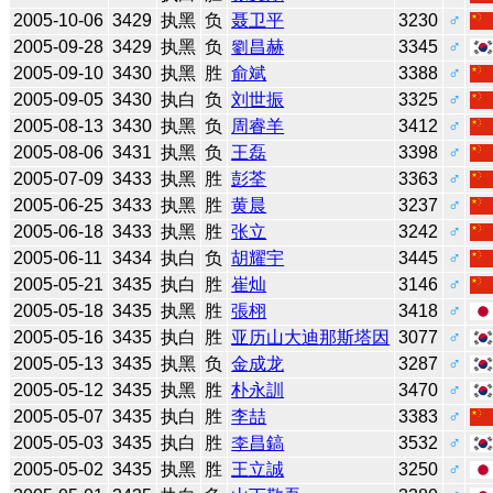
2005-10-06
3429
执黑
负
聂卫平
3230
♂
2005-09-28
3429
执黑
负
劉昌赫
3345
♂
2005-09-10
3430
执黑
胜
俞斌
3388
♂
2005-09-05
3430
执白
负
刘世振
3325
♂
2005-08-13
3430
执黑
负
周睿羊
3412
♂
2005-08-06
3431
执黑
负
王磊
3398
♂
2005-07-09
3433
执黑
胜
彭荃
3363
♂
2005-06-25
3433
执黑
胜
黄晨
3237
♂
2005-06-18
3433
执黑
胜
张立
3242
♂
2005-06-11
3434
执白
负
胡耀宇
3445
♂
2005-05-21
3435
执白
胜
崔灿
3146
♂
2005-05-18
3435
执黑
胜
張栩
3418
♂
2005-05-16
3435
执白
胜
亚历山大迪那斯塔因
3077
♂
2005-05-13
3435
执黑
负
金成龙
3287
♂
2005-05-12
3435
执黑
胜
朴永訓
3470
♂
2005-05-07
3435
执白
胜
李喆
3383
♂
2005-05-03
3435
执白
胜
李昌鎬
3532
♂
2005-05-02
3435
执黑
胜
王立誠
3250
♂