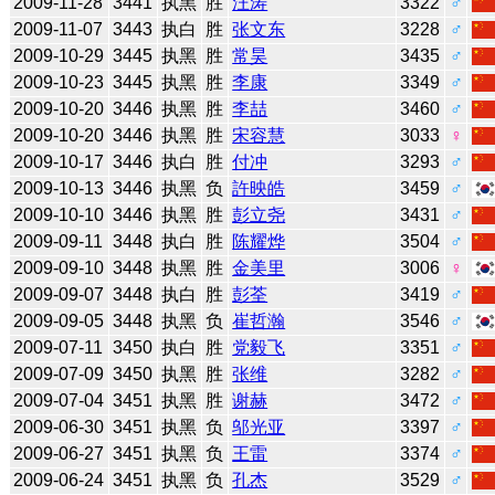
2009-11-28
3441
执黑
胜
汪涛
3322
♂
2009-11-07
3443
执白
胜
张文东
3228
♂
2009-10-29
3445
执黑
胜
常昊
3435
♂
2009-10-23
3445
执黑
胜
李康
3349
♂
2009-10-20
3446
执黑
胜
李喆
3460
♂
2009-10-20
3446
执黑
胜
宋容慧
3033
♀
2009-10-17
3446
执白
胜
付冲
3293
♂
2009-10-13
3446
执黑
负
許映皓
3459
♂
2009-10-10
3446
执黑
胜
彭立尧
3431
♂
2009-09-11
3448
执白
胜
陈耀烨
3504
♂
2009-09-10
3448
执黑
胜
金美里
3006
♀
2009-09-07
3448
执白
胜
彭荃
3419
♂
2009-09-05
3448
执黑
负
崔哲瀚
3546
♂
2009-07-11
3450
执白
胜
党毅飞
3351
♂
2009-07-09
3450
执黑
胜
张维
3282
♂
2009-07-04
3451
执黑
胜
谢赫
3472
♂
2009-06-30
3451
执黑
负
邬光亚
3397
♂
2009-06-27
3451
执黑
负
王雷
3374
♂
2009-06-24
3451
执黑
负
孔杰
3529
♂