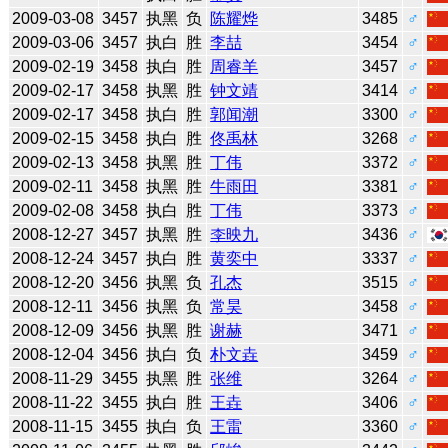
2009-03-08
3457
执黑
负
陈耀烨
3485
♂
2009-03-06
3457
执白
胜
李喆
3454
♂
2009-02-19
3458
执白
胜
周睿羊
3457
♂
2009-02-17
3458
执黑
胜
钟文靖
3414
♂
2009-02-17
3458
执白
胜
郭闻潮
3300
♂
2009-02-15
3458
执白
胜
佟禹林
3268
♂
2009-02-13
3458
执黑
胜
丁伟
3372
♂
2009-02-11
3458
执黑
胜
牛雨田
3381
♂
2009-02-08
3458
执白
胜
丁伟
3373
♂
2008-12-27
3457
执黑
胜
李映九
3436
♂
2008-12-24
3457
执白
胜
黄奕中
3337
♂
2008-12-20
3456
执黑
负
孔杰
3515
♂
2008-12-11
3456
执黑
负
常昊
3458
♂
2008-12-09
3456
执黑
胜
谢赫
3471
♂
2008-12-04
3456
执白
负
朴文垚
3459
♂
2008-11-29
3455
执黑
胜
张维
3264
♂
2008-11-22
3455
执白
胜
王垚
3406
♂
2008-11-15
3455
执白
负
王雷
3360
♂