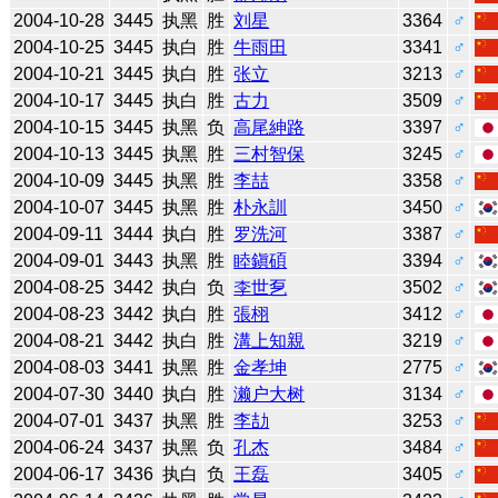
2004-10-28
3445
执黑
胜
刘星
3364
♂
2004-10-25
3445
执白
胜
牛雨田
3341
♂
2004-10-21
3445
执白
胜
张立
3213
♂
2004-10-17
3445
执白
胜
古力
3509
♂
2004-10-15
3445
执黑
负
高尾紳路
3397
♂
2004-10-13
3445
执黑
胜
三村智保
3245
♂
2004-10-09
3445
执黑
胜
李喆
3358
♂
2004-10-07
3445
执黑
胜
朴永訓
3450
♂
2004-09-11
3444
执白
胜
罗洗河
3387
♂
2004-09-01
3443
执黑
胜
睦鎭碩
3394
♂
2004-08-25
3442
执白
负
李世乭
3502
♂
2004-08-23
3442
执白
胜
張栩
3412
♂
2004-08-21
3442
执白
胜
溝上知親
3219
♂
2004-08-03
3441
执黑
胜
金孝坤
2775
♂
2004-07-30
3440
执白
胜
濑户大树
3134
♂
2004-07-01
3437
执黑
胜
李劼
3253
♂
2004-06-24
3437
执黑
负
孔杰
3484
♂
2004-06-17
3436
执白
负
王磊
3405
♂