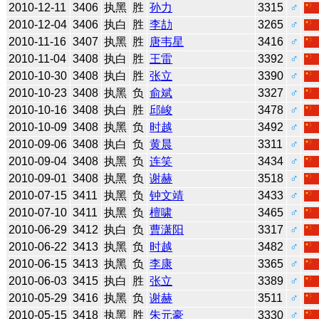
2010-12-11
3406
执黑
胜
孙力
3315
♂
2010-12-04
3406
执白
胜
李劼
3265
♂
2010-11-16
3407
执黑
胜
唐韦星
3416
♂
2010-11-04
3408
执白
胜
王雷
3392
♂
2010-10-30
3408
执白
胜
张立
3390
♂
2010-10-23
3408
执黑
负
俞斌
3327
♂
2010-10-16
3408
执白
胜
邱峻
3478
♂
2010-10-09
3408
执黑
负
时越
3492
♂
2010-09-06
3408
执白
负
黄晨
3311
♂
2010-09-04
3408
执黑
负
连笑
3434
♂
2010-09-01
3408
执黑
负
谢赫
3518
♂
2010-07-15
3411
执黑
负
钟文靖
3433
♂
2010-07-10
3411
执黑
负
檀啸
3465
♂
2010-06-29
3412
执白
负
曹潇阳
3317
♂
2010-06-22
3413
执黑
负
时越
3482
♂
2010-06-15
3413
执黑
负
李康
3365
♂
2010-06-03
3415
执白
胜
张立
3389
♂
2010-05-29
3416
执黑
负
谢赫
3511
♂
2010-05-15
3418
执黑
胜
朱元豪
3330
♂