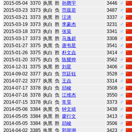
2015-05-04
3370
执黑
胜
孙腾宇
3446
♂
2015-03-23
3373
执白
负
范蕴若
3487
♂
2015-03-21
3373
执黑
胜
汪涛
3337
♂
2015-03-19
3373
执白
胜
李豪杰
3231
♂
2015-03-18
3373
执白
胜
张策
3341
♂
2015-03-17
3373
执黑
胜
马逸超
3308
♂
2015-01-27
3375
执黑
负
唐韦星
3541
♂
2015-01-26
3375
执白
胜
朴文垚
3414
♂
2015-01-20
3375
执白
负
陈耀烨
3562
♂
2014-12-31
3375
执黑
胜
刘星
3406
♂
2014-09-02
3377
执白
负
范廷钰
3528
♂
2014-07-22
3377
执黑
负
王垚
3314
♂
2014-07-17
3378
执白
负
邱峻
3508
♂
2014-07-16
3378
执白
负
江维杰
3550
♂
2014-07-15
3378
执白
负
常昊
3373
♂
2014-05-06
3384
执黑
负
钟文靖
3438
♂
2014-05-05
3384
执黑
胜
廖行文
3413
♂
2014-05-05
3384
执黑
胜
邱峻
3506
♂
2014-04-02
3385
执黑
负
郭闻潮
3423
♂