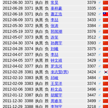
2012-06-30
3371
执白
胜
常昊
3379
♂
2012-06-28
3371
执黑
负
辜梓豪
3335
♂
2012-06-18
3371
执白
负
蕭正浩
3282
♂
2012-06-09
3371
执黑
负
李喆
3433
♂
2012-05-30
3372
执黑
负
张涛
3384
♂
2012-05-19
3372
执白
负
郭闻潮
3376
♂
2012-05-07
3373
执黑
负
连笑
3512
♂
2012-04-30
3374
执黑
负
孙腾宇
3393
♂
2012-04-28
3374
执白
负
刘曦
3375
♂
2012-04-07
3377
执白
负
李喆
3437
♂
2012-04-05
3377
执黑
胜
钟文靖
3429
♂
2012-04-02
3377
执白
胜
罗洗河
3307
♂
2012-02-28
3381
执黑
负
李志賢(男)
3424
♂
2012-02-10
3383
执黑
负
邱峻
3484
♂
2012-02-09
3383
执白
胜
王昊洋
3374
♂
2012-02-06
3383
执黑
负
朴文垚
3496
♂
2012-01-12
3387
执白
胜
胡耀宇
3447
♂
2011-12-30
3388
执白
胜
周睿羊
3499
♂
2011-12-29
3388
执白
胜
李翔宇
3218
♂