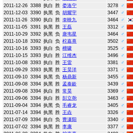
2011-12-26
3388
执白
胜
娄洛宁
3278
♂
2011-12-03
3390
执黑
负
胡耀宇
3447
♂
2011-11-26
3390
执白
胜
李映九
3464
♂
2011-11-05
3391
执黑
胜
王磊
3312
♂
2011-10-29
3392
执黑
负
唐韦星
3464
♂
2011-10-18
3392
执白
负
柁嘉熹
3502
♂
2011-10-16
3393
执白
负
檀啸
3525
♂
2011-10-15
3393
执白
胜
江维杰
3496
♂
2011-10-08
3393
执白
胜
王雷
3381
♂
2011-09-29
3393
执黑
胜
王昊洋
3371
♂
2011-09-10
3394
执黑
负
杨鼎新
3455
♂
2011-09-08
3394
执黑
胜
孟泰龄
3439
♂
2011-09-08
3394
执白
胜
常昊
3369
♂
2011-09-06
3394
执白
胜
彭立尧
3463
♂
2011-09-04
3394
执黑
负
毛睿龙
3405
♂
2011-07-14
3394
执黑
胜
王垚
3326
♂
2011-07-09
3394
执白
负
曹潇阳
3340
♂
2011-07-02
3394
执黑
胜
李康
3377
♂