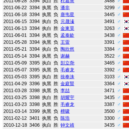
2011-06-28
3394
执白
胜
柁嘉熹
3488
♂
2011-06-22
3394
执黑
负
潘非
3299
♂
2011-06-18
3394
执黑
负
唐韦星
3445
♂
2011-06-15
3394
执白
负
元晟溱
3491
♂
2011-06-13
3394
执白
胜
金東昊
3263
♂
2011-06-01
3394
执黑
负
孟泰龄
3438
♂
2011-05-28
3394
执黑
负
王雷
3391
♂
2011-05-21
3394
执白
负
陶欣然
3384
♂
2011-05-14
3394
执黑
负
谢赫
3522
♂
2011-05-09
3395
执白
负
彭立尧
3465
♂
2011-05-07
3395
执黑
负
毛睿龙
3392
♂
2011-05-03
3395
执白
胜
徐奉洙
3103
♂
2011-04-29
3396
执黑
胜
金庭賢
3364
♂
2011-03-28
3398
执黑
负
李喆
3471
♂
2011-03-25
3398
执白
胜
胡耀宇
3435
♂
2011-03-23
3398
执黑
胜
毛睿龙
3387
♂
2011-03-14
3399
执黑
负
檀啸
3500
♂
2011-02-12
3401
执黑
负
陈浩
3300
♂
2010-12-18
3406
执白
胜
钟文靖
3435
♂