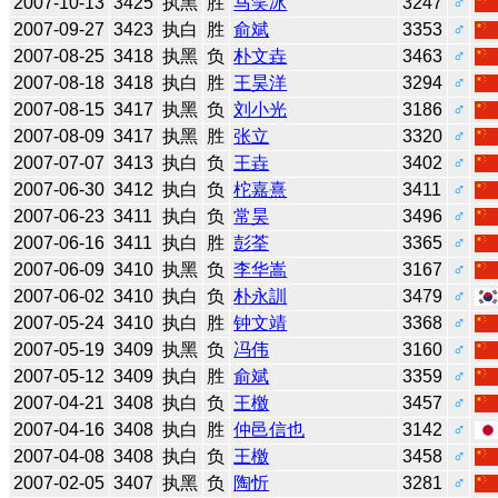
2007-10-13
3425
执黑
胜
马笑冰
3247
♂
2007-09-27
3423
执白
胜
俞斌
3353
♂
2007-08-25
3418
执黑
负
朴文垚
3463
♂
2007-08-18
3418
执白
胜
王昊洋
3294
♂
2007-08-15
3417
执黑
负
刘小光
3186
♂
2007-08-09
3417
执黑
胜
张立
3320
♂
2007-07-07
3413
执白
负
王垚
3402
♂
2007-06-30
3412
执白
负
柁嘉熹
3411
♂
2007-06-23
3411
执白
负
常昊
3496
♂
2007-06-16
3411
执白
胜
彭荃
3365
♂
2007-06-09
3410
执黑
负
李华嵩
3167
♂
2007-06-02
3410
执白
负
朴永訓
3479
♂
2007-05-24
3410
执白
胜
钟文靖
3368
♂
2007-05-19
3409
执黑
负
冯伟
3160
♂
2007-05-12
3409
执白
胜
俞斌
3359
♂
2007-04-21
3408
执白
负
王檄
3457
♂
2007-04-16
3408
执白
胜
仲邑信也
3142
♂
2007-04-08
3408
执白
负
王檄
3458
♂
2007-02-05
3407
执黑
负
陶忻
3281
♂