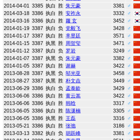
2014-04-01
3385
执白
胜
朱元豪
3381
♂
2014-03-18
3386
执白
胜
安祚永
3332
♂
2014-03-16
3386
执白
胜
羅 玄
3452
♂
2014-01-19
3387
执白
负
党毅飞
3428
♂
2014-01-17
3387
执白
胜
芈昱廷
3571
♂
2014-01-15
3387
执黑
胜
周贺玺
3471
♂
2014-01-12
3387
执白
负
罗岩
3249
♂
2014-01-07
3387
执黑
负
朱元豪
3382
♂
2014-01-05
3387
执白
胜
谢赫
3422
♂
2013-08-28
3387
执黑
负
邬光亚
3458
♂
2013-08-27
3387
执黑
胜
朴文垚
3449
♂
2013-06-29
3386
执白
负
孟泰龄
3429
♂
2013-06-06
3386
执白
胜
黄云嵩
3422
♂
2013-06-06
3386
执白
胜
韩晗
3317
♂
2013-06-05
3386
执白
胜
陈潇楠
3305
♂
2013-06-05
3386
执黑
胜
王磊
3316
♂
2013-05-21
3386
执白
胜
张弛
3186
♂
2013-03-13
3382
执白
负
胡跃峰
3381
♂