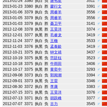
2013-01-24
3380
执白
负
唐韦星
3511
♂
2013-01-23
3380
执白
胜
廖行文
3391
♂
2013-01-06
3379
执白
负
周睿羊
3556
♂
2013-01-05
3379
执白
负
周睿羊
3556
♂
2013-01-03
3379
执白
胜
聂卫平
3141
♂
2012-12-08
3378
执黑
胜
王昊洋
3374
♂
2012-12-01
3377
执黑
胜
毛睿龙
3419
♂
2012-11-24
3377
执白
负
王檄
3533
♂
2012-11-03
3376
执黑
负
孟泰龄
3419
♂
2012-10-21
3375
执白
负
钟文靖
3437
♂
2012-10-19
3375
执黑
负
范廷钰
3523
♂
2012-10-18
3375
执白
胜
牛雨田
3406
♂
2012-10-17
3375
执黑
胜
黄奕中
3293
♂
2012-09-08
3373
执白
负
郭闻潮
3394
♂
2012-09-01
3373
执黑
负
王雷
3346
♂
2012-08-30
3372
执白
胜
李康
3383
♂
2012-07-15
3371
执黑
负
王昊洋
3376
♂
2012-07-13
3371
执白
负
胡跃峰
3377
♂
2012-07-07
3371
执白
负
古力
3545
♂