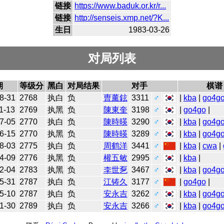
链接
https://www.baduk.or.kr/r...
链接
http://senseis.xmp.net/?K...
生日
1983-03-26
对局列表
期
等级分
黑白
对局结果
对手
棋谱
8-31
2768
执白
负
曺薰鉉
3311
♂
|
kba
|
go4g
1-13
2769
执黑
负
陳東奎
3198
♂
|
go4go
|
7-05
2770
执白
负
陳時暎
3290
♂
|
kba
|
go4g
6-15
2770
执黑
负
陳時暎
3289
♂
|
kba
|
go4g
8-03
2775
执白
负
周鹤洋
3441
♂
|
kba
|
cwa
|
4-09
2776
执黑
负
權五敏
2995
♂
|
kba
|
2-04
2783
执黑
负
李世乭
3467
♂
|
kba
|
go4g
5-31
2787
执白
负
江铸久
3177
♂
|
go4go
|
5-10
2787
执白
负
安永吉
3262
♂
|
kba
|
go4g
1-30
2789
执白
负
安永吉
3266
♂
|
kba
|
go4g