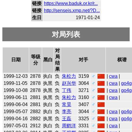
链接
https://www.baduk.or.kr/r...
链接
http://senseis.xmp.net/?D...
生日
1971-01-24
对局列表
对
等级
局
日期
黑白
对手
棋谱
分
结
果
1999-12-03
2878
执白
负
朱松力
3159
♂
|
cwa
|
1999-11-05
2878
执黑
负
赵兴华
3064
♂
|
cwa
|
go4g
1999-10-08
2878
执黑
负
丁伟
3271
♂
|
cwa
|
go4g
1999-06-11
2881
执黑
负
朱松力
3160
♂
|
cwa
|
1999-06-04
2881
执白
负
常昊
3407
♂
1999-05-07
2882
执白
负
李亮
3044
♂
|
cwa
|
go4g
1999-04-16
2882
执黑
负
王磊
3325
♂
|
cwa
|
go4g
1997-05-01
2912
执白
负
周鹤洋
3331
♂
|
cwa
|