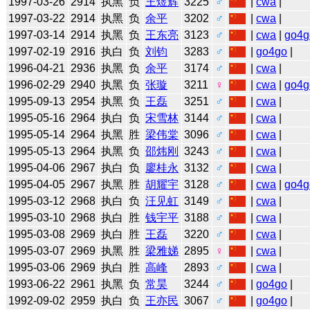
1997-03-26
2914
执黑
负
王煜辉
3225
♂
|
cwa
|
1997-03-22
2914
执黑
负
余平
3202
♂
|
cwa
|
1997-03-14
2914
执黑
负
王东亮
3123
♂
|
cwa
|
go4g
1997-02-19
2916
执白
负
刘钧
3283
♂
|
go4go
|
1996-04-21
2936
执黑
负
余平
3174
♂
|
cwa
|
1996-02-29
2940
执黑
负
张璇
3211
♀
|
cwa
|
go4g
1995-09-13
2954
执黑
负
王磊
3251
♂
|
cwa
|
1995-05-16
2964
执白
负
宋雪林
3144
♂
|
cwa
|
1995-05-14
2964
执黑
胜
梁伟棠
3096
♂
|
cwa
|
1995-05-13
2964
执黑
负
邵炜刚
3243
♂
|
cwa
|
1995-04-06
2967
执白
负
廖桂永
3132
♂
|
cwa
|
1995-04-05
2967
执黑
胜
胡耀宇
3128
♂
|
cwa
|
go4g
1995-03-12
2968
执白
负
汪见虹
3149
♂
|
cwa
|
1995-03-10
2968
执白
胜
钱宇平
3188
♂
|
cwa
|
1995-03-08
2969
执白
胜
王磊
3220
♂
|
cwa
|
1995-03-07
2969
执黑
胜
梁雅娣
2895
♀
|
cwa
|
1995-03-06
2969
执白
胜
高峰
2893
♂
|
cwa
|
1993-06-22
2961
执黑
负
常昊
3244
♂
|
go4go
|
1992-09-02
2959
执白
负
王亦民
3067
♂
|
go4go
|