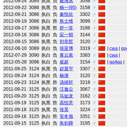
2012-09-24
3085
执黑
负
崔博东
3058
♂
2012-09-22
3086
执黑
负
杨一(95)
3158
♂
2012-09-21
3086
执白
负
秦悦欣
3302
♂
2012-09-19
3086
执白
胜
焦士维
3099
♂
2012-09-17
3086
执黑
胜
舒一笑
3186
♂
2012-09-16
3086
执白
负
应一韬
3144
♂
2012-09-15
3086
执黑
负
刘兆哲
3120
♂
2012-08-10
3089
执白
负
张亚博
3319
♂
|
cwa
|
go
2012-07-29
3090
执白
负
黄云嵩
3383
♂
|
cwa
|
2012-05-28
3096
执白
负
崔超
3154
♂
|
go4go
|
2011-09-25
3124
执黑
负
赵晨宇
3307
♂
2011-09-24
3124
执白
负
杨潜
3120
♂
2011-09-23
3124
执黑
胜
汤靖轩
3218
♂
2011-09-21
3125
执白
胜
汪逸尘
3067
♂
2011-09-20
3125
执白
负
马如龙
3162
♂
2011-09-19
3125
执黑
胜
高恬亮
3173
♂
2011-09-18
3125
执黑
负
张昊
3224
♂
2011-09-16
3125
执白
胜
安冬旭
3351
♂
2011-09-15
3125
执白
负
朱剑舜
3195
♂