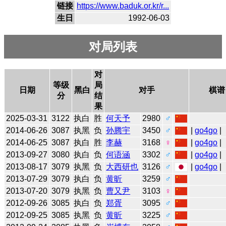
链接
https://www.baduk.or.kr/r...
生日
1992-06-03
对局列表
对
等级
局
日期
黑白
对手
棋谱
分
结
果
2025-03-31
3122
执白
胜
何天予
2980
♂
2014-06-26
3087
执黑
负
孙腾宇
3450
♂
|
go4go
|
2014-06-25
3087
执白
胜
李赫
3168
♀
|
go4go
|
2013-09-27
3080
执白
负
何语涵
3302
♂
|
go4go
|
2013-08-17
3079
执黑
负
大西研也
3126
♂
|
go4go
|
2013-07-29
3079
执白
负
黄昕
3259
♂
2013-07-20
3079
执黑
负
曹又尹
3103
♀
2012-09-26
3085
执白
负
郑胥
3095
♂
2012-09-25
3085
执黑
负
黄昕
3225
♂