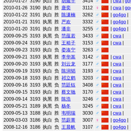
2010-01-27
3190
执白
胜
胡耀宇
3414
♂
|
cwa
|
go
2010-01-26
3190
执白
胜
唐奕
3112
♀
|
cwa
|
go
2010-01-22
3191
执白
胜
陈潇楠
3262
♂
|
go4go
|
2010-01-21
3191
执黑
胜
严欢
3332
♂
|
go4go
|
2010-01-20
3191
执白
胜
潘非
3255
♂
|
go4go
|
2009-09-25
3193
执黑
负
范蕴若
3433
♂
|
cwa
|
2009-09-24
3193
执白
胜
王裕子
3153
♂
|
cwa
|
2009-09-23
3193
执白
负
娄洛宁
3263
♂
2009-09-21
3193
执黑
胜
李华嵩
3142
♂
|
cwa
|
2009-09-20
3193
执黑
胜
刘云龙
3177
♂
|
cwa
|
2009-09-19
3193
执白
负
陈润韬
3193
♂
|
cwa
|
2009-09-18
3193
执白
胜
祁立鹤
3203
♂
|
cwa
|
2009-09-16
3193
执黑
负
范廷钰
3408
♂
|
cwa
|
2009-09-15
3193
执白
胜
蔡文驰
3170
♂
|
cwa
|
2009-09-14
3193
执黑
胜
陈浩
3246
♂
|
cwa
|
2009-05-21
3189
执黑
负
杨冬
3245
♂
|
cwa
|
2009-05-13
3188
执白
胜
韦明瑞
3030
♂
|
cwa
|
2009-03-03
3186
执白
负
范蔚菁
3007
♀
|
go4go
|
2008-12-16
3186
执白
负
王晨帆
3107
♂
|
go4go
|