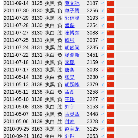
2011-09-14
3125
执黑
负
蔡文驰
3187
♂
2011-07-30
3130
执黑
负
单子腾
3256
♂
2011-07-29
3130
执黑
胜
郭信驿
3193
♂
2011-07-28
3130
执白
负
孟磊
3254
♂
2011-07-27
3130
执白
胜
崔博东
3088
♂
2011-07-25
3131
执黑
负
魏强
3037
♂
2011-07-24
3131
执黑
胜
胡然闵
3235
♂
2011-07-22
3131
执白
负
杨鼎新
3451
♂
2011-07-18
3131
执黑
负
李聪
3159
♂
2011-07-17
3131
执黑
胜
唐奕
3093
♀
2011-05-14
3138
执白
负
张昊
3230
♂
2011-05-13
3138
执黑
负
胡跃峰
3379
♂
2011-05-11
3138
执白
负
孟磊
3258
♂
2011-05-10
3138
执黑
负
王玮
3227
♂
2011-05-08
3138
执白
胜
刘宇
3153
♂
2011-05-07
3139
执黑
负
古灵益
3448
♂
2011-05-06
3139
执白
胜
付冲
3328
♂
2010-09-25
3163
执黑
胜
赵宝龙
3125
♂
2010-09-21
3163
执白
胜
刘彤
3053
♂