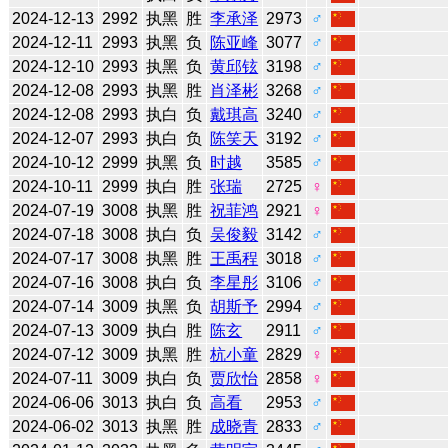
2024-12-13
2992
执黑
胜
李承泽
2973
♂
2024-12-11
2993
执黑
负
陈亚峰
3077
♂
2024-12-10
2993
执黑
负
黄邱铉
3198
♂
2024-12-08
2993
执黑
胜
肖泽彬
3268
♂
2024-12-08
2993
执白
负
戴琪高
3240
♂
2024-12-07
2993
执白
负
陈笑天
3192
♂
2024-10-12
2999
执黑
负
时越
3585
♂
2024-10-11
2999
执白
胜
张瑞
2725
♀
2024-07-19
3008
执黑
胜
祝菲鸿
2921
♀
2024-07-18
3008
执白
负
吴俊毅
3142
♂
2024-07-17
3008
执黑
胜
王禹程
3018
♂
2024-07-16
3008
执白
负
李星彤
3106
♂
2024-07-14
3009
执黑
负
胡斯予
2994
♂
2024-07-13
3009
执白
胜
陈玄
2911
♂
2024-07-12
3009
执黑
胜
杭小童
2829
♀
2024-07-11
3009
执白
负
贾欣怡
2858
♀
2024-06-06
3013
执白
负
高看
2953
♂
2024-06-02
3013
执黑
胜
成晓青
2833
♂