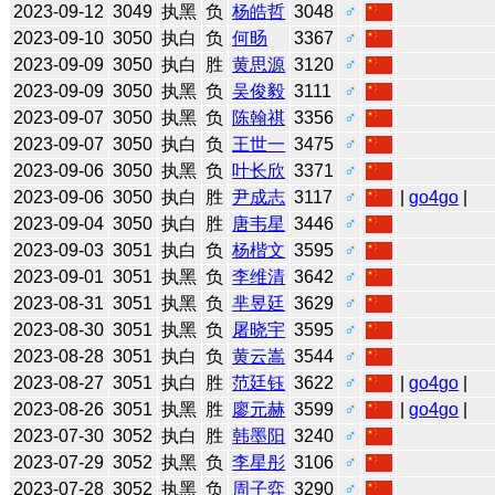
2023-09-12
3049
执黑
负
杨皓哲
3048
♂
2023-09-10
3050
执白
负
何旸
3367
♂
2023-09-09
3050
执白
胜
黄思源
3120
♂
2023-09-09
3050
执黑
负
吴俊毅
3111
♂
2023-09-07
3050
执黑
负
陈翰祺
3356
♂
2023-09-07
3050
执白
负
王世一
3475
♂
2023-09-06
3050
执黑
负
叶长欣
3371
♂
2023-09-06
3050
执白
胜
尹成志
3117
♂
|
go4go
|
2023-09-04
3050
执白
胜
唐韦星
3446
♂
2023-09-03
3051
执白
负
杨楷文
3595
♂
2023-09-01
3051
执黑
负
李维清
3642
♂
2023-08-31
3051
执黑
负
芈昱廷
3629
♂
2023-08-30
3051
执黑
负
屠晓宇
3595
♂
2023-08-28
3051
执白
负
黄云嵩
3544
♂
2023-08-27
3051
执白
胜
范廷钰
3622
♂
|
go4go
|
2023-08-26
3051
执黑
胜
廖元赫
3599
♂
|
go4go
|
2023-07-30
3052
执白
胜
韩墨阳
3240
♂
2023-07-29
3052
执黑
负
李星彤
3106
♂
2023-07-28
3052
执黑
负
周子弈
3290
♂