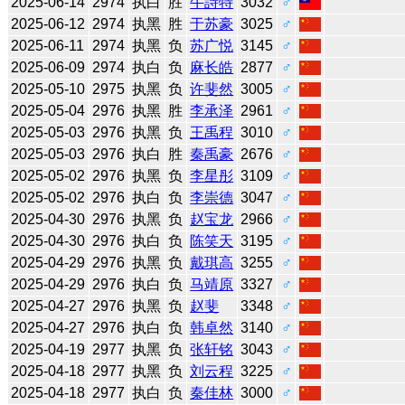
2025-06-14
2974
执白
胜
牛詩特
3032
♂
2025-06-12
2974
执黑
胜
于苏豪
3025
♂
2025-06-11
2974
执黑
负
苏广悦
3145
♂
2025-06-09
2974
执白
负
麻长皓
2877
♂
2025-05-10
2975
执黑
负
许斐然
3005
♂
2025-05-04
2976
执黑
胜
李承泽
2961
♂
2025-05-03
2976
执黑
负
王禹程
3010
♂
2025-05-03
2976
执白
胜
秦禹豪
2676
♂
2025-05-02
2976
执黑
负
李星彤
3109
♂
2025-05-02
2976
执白
负
李崇德
3047
♂
2025-04-30
2976
执黑
负
赵宝龙
2966
♂
2025-04-30
2976
执白
负
陈笑天
3195
♂
2025-04-29
2976
执黑
负
戴琪高
3255
♂
2025-04-29
2976
执白
负
马靖原
3327
♂
2025-04-27
2976
执黑
负
赵斐
3348
♂
2025-04-27
2976
执白
负
韩卓然
3140
♂
2025-04-19
2977
执黑
负
张轩铭
3043
♂
2025-04-18
2977
执黑
负
刘云程
3225
♂
2025-04-18
2977
执白
负
秦佳林
3000
♂