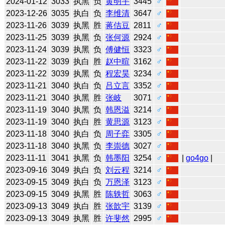
2024-01-12
3033
执黑
负
黄明宇
3445
♂
2023-12-26
3035
执白
负
李维清
3647
♂
2023-11-26
3039
执黑
胜
蒋佶豆
2811
♂
2023-11-25
3039
执黑
负
张何源
2924
♂
2023-11-24
3039
执黑
负
傅健恒
3323
♂
2023-11-22
3039
执白
胜
赵中暄
3162
♂
2023-11-22
3039
执黑
负
程宏昊
3234
♂
2023-11-21
3040
执白
负
吕立言
3352
♂
2023-11-21
3040
执黑
胜
张岐
3071
♂
2023-11-19
3040
执黑
负
韩恩溢
3214
♂
2023-11-19
3040
执白
胜
黄思源
3123
♂
2023-11-18
3040
执白
负
周子弈
3305
♂
2023-11-18
3040
执黑
负
李崇德
3027
♂
2023-11-11
3041
执黑
负
韩墨阳
3254
♂
|
go4go
|
2023-09-16
3049
执白
负
刘云程
3214
♂
2023-09-15
3049
执白
负
万恩泽
3123
♂
2023-09-15
3049
执黑
胜
陈轶哲
3063
♂
2023-09-13
3049
执白
胜
张歆宇
3139
♂
2023-09-13
3049
执黑
胜
许斐然
2995
♂