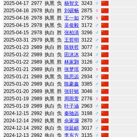
2025-04-17
2977
执黑
负
杨智文
3243
♂
2025-04-16
2978
执白
胜
刘砚畅
2875
♀
2025-04-16
2978
执黑
胜
王一如
2758
♀
2025-04-15
2978
执黑
负
吴俊毅
3172
♂
2025-04-15
2978
执白
胜
张柏清
3296
♂
2025-03-31
2979
执黑
负
王哲明
3122
♂
2025-01-23
2989
执白
胜
陈轶哲
3077
♂
2025-01-22
2989
执白
负
田沐沐
3234
♂
2025-01-22
2989
执黑
胜
林家翾
3126
♂
2025-01-21
2989
执白
胜
张梦瑶
2930
♀
2025-01-21
2989
执黑
负
陈思远
2934
♂
2025-01-20
2989
执白
负
陈豪鑫
3385
♂
2025-01-20
2989
执黑
胜
张轩铭
3046
♂
2025-01-19
2989
执黑
胜
周雨萱
2776
♀
2025-01-19
2989
执白
负
叶子涵
2963
♂
2024-12-15
2992
执白
负
秦驰远
3198
♂
2024-12-14
2992
执黑
胜
佘家灏
2870
♂
2024-12-14
2992
执白
负
张延頔
3017
♂
2024-12-13
2992
执白
负
李东方
3135
♂