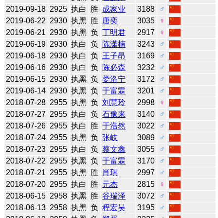
2019-09-18
2925
执白
胜
成家业
3188
♂
2019-06-22
2930
执黑
胜
唐奕
3035
♀
2019-06-21
2930
执黑
负
丁明君
2917
♀
2019-06-19
2930
执白
负
陈潇楠
3243
♂
2019-06-18
2930
执白
负
王子昂
3169
♂
2019-06-16
2930
执白
负
陈必森
3232
♂
2019-06-15
2930
执黑
负
娄洛宁
3172
♂
2019-06-14
2930
执黑
负
于富霖
3201
♂
2018-07-28
2955
执黑
负
刘慧玲
2998
♀
2018-07-27
2955
执白
负
石豫来
3140
♂
2018-07-26
2955
执白
胜
于浩然
3022
♂
2018-07-24
2955
执黑
负
张岐
3089
♂
2018-07-23
2955
执白
负
蔡文鑫
3055
♂
2018-07-22
2955
执黑
负
于富霖
3170
♂
2018-07-21
2955
执黑
胜
肖琪
2997
♂
2018-07-20
2955
执白
胜
元杰
2815
♀
2018-06-15
2958
执黑
胜
谷瑞泽
3072
♂
2018-06-13
2958
执黑
负
程宏昊
3195
♂