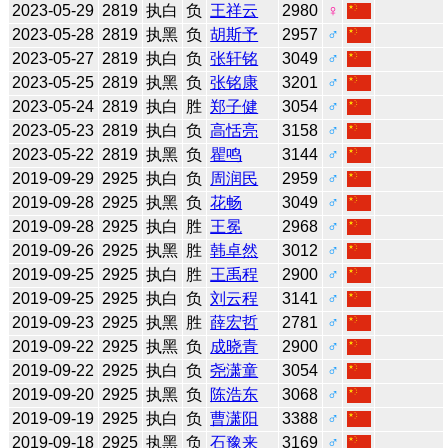
2023-05-29
2819
执白
负
王祥云
2980
♀
2023-05-28
2819
执黑
负
胡斯予
2957
♂
2023-05-27
2819
执白
负
张轩铭
3049
♂
2023-05-25
2819
执黑
负
张铭康
3201
♂
2023-05-24
2819
执白
胜
郑子健
3054
♂
2023-05-23
2819
执白
负
高恬亮
3158
♂
2023-05-22
2819
执黑
负
瞿鸣
3144
♂
2019-09-29
2925
执白
负
周润民
2959
♂
2019-09-28
2925
执黑
负
花畅
3049
♂
2019-09-28
2925
执白
胜
王冕
2968
♂
2019-09-26
2925
执黑
胜
韩卓然
3012
♂
2019-09-25
2925
执白
胜
王禹程
2900
♂
2019-09-25
2925
执白
负
刘云程
3141
♂
2019-09-23
2925
执黑
胜
薛宏哲
2781
♂
2019-09-22
2925
执黑
负
成晓青
2900
♂
2019-09-22
2925
执白
负
尧潇童
3054
♂
2019-09-20
2925
执黑
负
陈浩东
3068
♂
2019-09-19
2925
执白
负
曹潇阳
3388
♂
2019-09-18
2925
执黑
负
石豫来
3169
♂