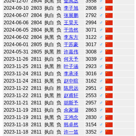
2024-12-07
2804
执黑
负
金禹丞
3558
♂
2024-09-10
2803
执白
负
李子旭
2808
♂
2024-06-07
2804
执白
负
张展鹏
2792
♂
2024-06-06
2804
执白
负
王昊天
2994
♂
2024-06-05
2804
执黑
负
于浩然
3071
♂
2024-06-02
2804
执黑
负
李东方
3122
♂
2024-06-01
2805
执白
负
于苏豪
3017
♂
2024-05-31
2805
执黑
胜
许嘉伟
3008
♂
2023-11-26
2811
执白
负
何天予
3039
♂
2023-11-25
2811
执黑
胜
叶子涵
2923
♂
2023-11-24
2811
执白
负
李承泽
3016
♂
2023-11-24
2811
执黑
负
赵中暄
3162
♂
2023-11-22
2811
执白
胜
陈思远
2951
♂
2023-11-22
2811
执黑
胜
赵甫轩
2553
♂
2023-11-21
2811
执白
负
胡斯予
2957
♂
2023-11-19
2811
执白
负
佘家灏
2863
♂
2023-11-19
2811
执黑
负
王鸿念
2830
♂
2023-11-18
2811
执黑
负
韩卓然
3154
♂
2023-11-18
2811
执白
负
许一笛
3352
♂