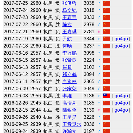
2017-07-25
2960
执黑
负
张俊哲
3038
♂
2017-07-24
2960
执白
负
杨文铠
3018
♂
2017-07-23
2960
执黑
负
王嘉宝
3033
♂
2017-07-22
2960
执黑
胜
陈玄
2978
♂
2017-07-21
2960
执白
负
王嘉琪
2781
♀
2017-07-19
2960
执黑
负
尹航
3344
♂
|
go4go
|
2017-07-18
2960
执白
胜
何旸
3237
♂
|
go4go
|
2017-06-16
2957
执黑
负
李万鹏
3098
♂
2017-06-15
2957
执白
负
张紫良
3224
♂
2017-06-13
2957
执黑
负
崔超
3102
♂
2017-06-12
2957
执黑
负
祁立鹤
3094
♂
2017-06-11
2957
执白
胜
白豫林
2865
♂
2017-06-09
2957
执白
负
张家尧
3049
♂
2017-06-08
2956
执黑
胜
李維
3136
♂
|
go4go
|
2016-12-26
2945
执白
负
高恬亮
3185
♂
|
go4go
|
2016-12-15
2944
执白
负
陆敏全
3139
♀
|
go4go
|
2016-09-26
2940
执白
胜
王星昊
3226
♂
2016-09-25
2939
执黑
负
王音灵水
3036
♂
2016-09-24
2939
执黑
负
许瀚文
3197
♂