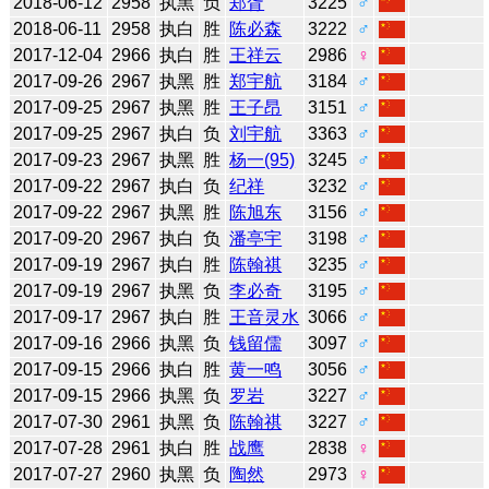
2018-06-12
2958
执黑
负
郑胥
3225
♂
2018-06-11
2958
执白
胜
陈必森
3222
♂
2017-12-04
2966
执白
胜
王祥云
2986
♀
2017-09-26
2967
执黑
胜
郑宇航
3184
♂
2017-09-25
2967
执黑
胜
王子昂
3151
♂
2017-09-25
2967
执白
负
刘宇航
3363
♂
2017-09-23
2967
执黑
胜
杨一(95)
3245
♂
2017-09-22
2967
执白
负
纪祥
3232
♂
2017-09-22
2967
执黑
胜
陈旭东
3156
♂
2017-09-20
2967
执白
负
潘亭宇
3198
♂
2017-09-19
2967
执白
胜
陈翰祺
3235
♂
2017-09-19
2967
执黑
负
李必奇
3195
♂
2017-09-17
2967
执白
胜
王音灵水
3066
♂
2017-09-16
2966
执黑
负
钱留儒
3097
♂
2017-09-15
2966
执白
胜
黄一鸣
3056
♂
2017-09-15
2966
执黑
负
罗岩
3227
♂
2017-07-30
2961
执黑
负
陈翰祺
3227
♂
2017-07-28
2961
执白
胜
战鹰
2838
♀
2017-07-27
2960
执黑
负
陶然
2973
♀