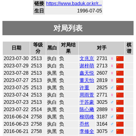
链接
https://www.baduk.or.kr/r...
生日
1996-07-05
对局列表
等级
对局结
棋
日期
黑白
对手
分
果
谱
2023-07-30
2513
执白
负
文兆京
2731
♀
2023-07-29
2513
执白
负
谢梓萌
2713
♀
2023-07-28
2513
执黑
负
鑫天悦
2607
♀
2023-07-27
2513
执黑
负
董天怡
2819
♀
2023-07-25
2513
执黑
负
许重
2825
♂
2023-07-24
2513
执白
负
周雨萱
2771
♀
2023-07-23
2513
执白
负
于苏豪
3025
♂
2023-07-22
2514
执黑
负
陈心飏
2889
♀
2016-06-24
2758
执黑
负
柳琪峰
3187
♂
2016-06-23
2758
执白
负
乔然
3164
♂
2016-06-21
2758
执黑
负
李修全
3075
♂