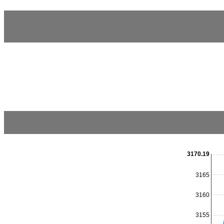
3170.19
3165
3160
3155