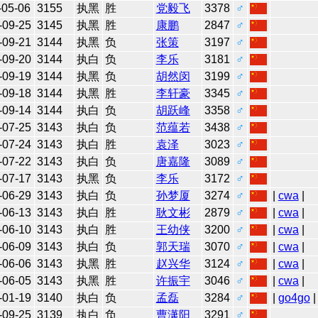
-05-06
3155
执黑
胜
党毅飞
3378
♂
-09-25
3145
执黑
胜
康鹏
2847
♂
-09-21
3144
执黑
负
张策
3197
♂
-09-20
3144
执白
负
李乐
3181
♂
-09-19
3144
执黑
负
胡然闵
3199
♂
-09-18
3144
执黑
胜
李轩豪
3345
♂
-09-14
3144
执白
负
胡跃峰
3358
♂
-07-25
3143
执白
负
范蕴若
3438
♂
-07-24
3143
执白
胜
袁泽
3023
♂
-07-22
3143
执白
负
唐嘉隆
3089
♂
-07-17
3143
执黑
负
李乐
3172
♂
-06-29
3143
执白
负
孙梦厦
3274
♂
|
cwa
|
-06-13
3143
执白
胜
耿文彬
2879
♂
|
cwa
|
-06-10
3143
执白
胜
王幼侠
3200
♂
|
cwa
|
-06-09
3143
执白
负
郭天瑞
3070
♂
|
cwa
|
-06-06
3143
执黑
胜
赵兴华
3124
♂
|
cwa
|
-06-05
3143
执黑
胜
许振宇
3046
♂
|
cwa
|
-01-19
3140
执白
负
孟磊
3284
♂
|
go4go
|
-09-25
3139
执白
负
曹潇阳
3291
♂