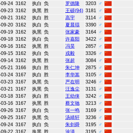
-09-24
3162
执白
负
罗德隆
3203
♂
-09-23
3162
执黑
胜
王硕(94)
3181
♂
-09-21
3162
执白
胜
高宇
3114
♂
-09-20
3162
执白
负
夏晨琨
3390
♂
-09-19
3162
执黑
负
张家豪
3164
♂
-09-18
3162
执白
负
许嘉阳
3422
♂
-09-16
3162
执黑
胜
冯昊
2857
♂
-09-15
3162
执白
负
戎毅
3326
♂
-09-14
3162
执黑
胜
张超
3084
♂
-05-21
3166
执白
胜
朱仁坤
2875
♂
-03-24
3167
执白
胜
李华嵩
3105
♂
-03-23
3167
执黑
负
严在明
3246
♂
-03-21
3167
执黑
负
汪逸尘
3131
♂
-03-18
3167
执白
胜
王幼侠
3242
♂
-03-16
3167
执黑
胜
蔡文驰
3213
♂
-09-26
3167
执白
负
张一鸣
3169
♂
-09-25
3167
执黑
负
汤靖轩
3236
♂
-09-24
3167
执白
负
朱剑舜
3195
♂
-09-22
3167
执黑
胜
涂清
3195
♂