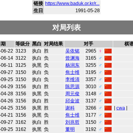
链接
https://www.baduk.or.kr/r...
生日
1991-05-28
对局列表
日期
等级分
黑白
对局结果
对手
棋
-06-22
3123
执白
胜
吴依铭
2965
♀
-06-14
3122
执白
负
曾渊海
3165
♂
-06-11
3125
执黑
负
杨润东
3255
♂
-09-27
3150
执白
负
焦士维
3195
♂
-09-25
3150
执白
负
李维清
3357
♂
-04-29
3156
执白
胜
陈思源
3010
♂
-04-28
3156
执黑
负
周元俊
3148
♂
-04-26
3156
执白
胜
邱金波
3137
♂
-04-25
3156
执黑
胜
谢科
3266
♂
|
cwa
|
-04-21
3156
执黑
负
焦士维
3177
♂
-09-27
3162
执白
胜
刘兆哲
3150
♂
-09-25
3162
执黑
负
董明
3192
♂