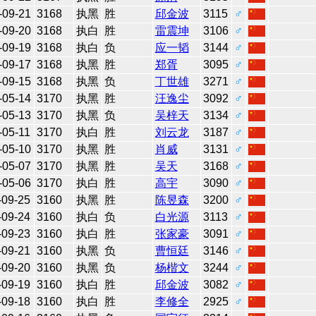
-09-21
3168
执黑
胜
邱金波
3115
♂
-09-20
3168
执白
胜
雷震坤
3106
♂
-09-19
3168
执白
负
应一韬
3144
♂
-09-17
3168
执黑
胜
郑胥
3095
♂
-09-15
3168
执黑
负
丁世雄
3271
♂
-05-14
3170
执黑
胜
汪逸尘
3092
♂
-05-13
3170
执黑
负
吴梓天
3134
♂
-05-11
3170
执白
胜
刘云龙
3187
♂
-05-10
3170
执黑
胜
肖威
3131
♂
-05-07
3170
执黑
胜
吴天
3168
♂
-05-06
3170
执白
胜
高宇
3090
♂
-09-25
3160
执黑
胜
陈昱森
3200
♂
-09-24
3160
执白
负
白光源
3113
♂
-09-23
3160
执白
胜
张家豪
3091
♂
-09-21
3160
执黑
负
曹恒廷
3146
♂
-09-20
3160
执黑
负
杨楷文
3244
♂
-09-19
3160
执白
胜
邱金波
3082
♂
-09-18
3160
执白
胜
李修全
2925
♂