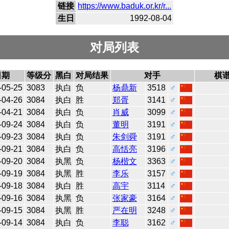
链接
https://www.baduk.or.kr/r...
生日
1992-08-04
对局列表
日期
等级分
黑白
对局结果
对手
棋
-05-25
3083
执白
负
杨鼎新
3518
♂
-04-26
3084
执白
胜
郑胥
3141
♂
-04-21
3084
执白
负
肖威
3099
♂
-09-24
3084
执白
负
董明
3191
♂
-09-23
3084
执白
负
朱剑舜
3191
♂
-09-21
3084
执白
负
高恬亮
3196
♂
-09-20
3084
执黑
负
杨楷文
3363
♂
-09-19
3084
执黑
胜
李乐
3157
♂
-09-18
3084
执白
胜
高宇
3114
♂
-09-16
3084
执黑
负
张家豪
3164
♂
-09-15
3084
执黑
胜
严在明
3248
♂
-09-14
3084
执白
负
李聪
3162
♂