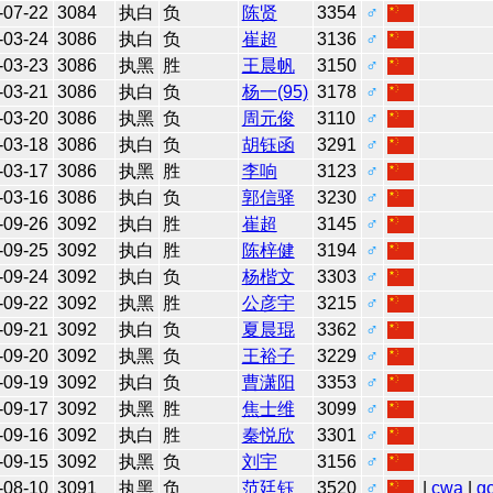
-07-22
3084
执白
负
陈贤
3354
♂
-03-24
3086
执白
负
崔超
3136
♂
-03-23
3086
执黑
胜
王晨帆
3150
♂
-03-21
3086
执白
负
杨一(95)
3178
♂
-03-20
3086
执黑
负
周元俊
3110
♂
-03-18
3086
执白
负
胡钰函
3291
♂
-03-17
3086
执黑
胜
李响
3123
♂
-03-16
3086
执白
负
郭信驿
3230
♂
-09-26
3092
执白
胜
崔超
3145
♂
-09-25
3092
执白
胜
陈梓健
3194
♂
-09-24
3092
执白
负
杨楷文
3303
♂
-09-22
3092
执黑
胜
公彦宇
3215
♂
-09-21
3092
执白
负
夏晨琨
3362
♂
-09-20
3092
执黑
负
王裕子
3229
♂
-09-19
3092
执白
负
曹潇阳
3353
♂
-09-17
3092
执黑
胜
焦士维
3099
♂
-09-16
3092
执白
胜
秦悦欣
3301
♂
-09-15
3092
执黑
负
刘宇
3156
♂
-08-10
3091
执黑
负
范廷钰
3520
♂
|
cwa
|
g