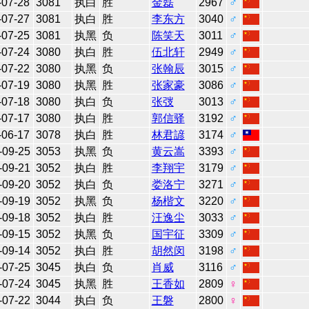
-07-28
3081
执白
胜
金磊
2967
♂
-07-27
3081
执白
胜
李东方
3040
♂
-07-25
3081
执黑
负
陈笑天
3011
♂
-07-24
3080
执白
胜
伍北轩
2949
♂
-07-22
3080
执黑
负
张翰辰
3015
♂
-07-19
3080
执黑
胜
张家豪
3086
♂
-07-18
3080
执白
负
张弢
3013
♂
-07-17
3080
执白
胜
郭信驿
3192
♂
-06-17
3078
执白
胜
林君諺
3174
♂
-09-25
3053
执黑
负
黄云嵩
3393
♂
-09-21
3052
执白
胜
李翔宇
3179
♂
-09-20
3052
执白
负
娄洛宁
3271
♂
-09-19
3052
执黑
负
杨楷文
3220
♂
-09-18
3052
执白
胜
汪逸尘
3033
♂
-09-15
3052
执黑
负
国宇征
3309
♂
-09-14
3052
执白
胜
胡然闵
3198
♂
-07-25
3045
执白
负
肖威
3116
♂
-07-24
3045
执黑
胜
王香如
2809
♀
-07-22
3044
执白
负
王磐
2800
♀