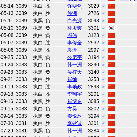
-05-14
3089
执白
胜
许斐然
3029
♂
-05-13
3089
执白
胜
施洲
2726
♂
-05-11
3089
执黑
负
白光源
3098
♂
-05-10
3089
执黑
负
朴埈奭
3301
♂
-05-08
3089
执白
负
冯伟
3123
♂
-05-07
3089
执白
胜
李修全
2932
♂
-05-06
3089
执黑
胜
袁泽
2997
♂
-09-25
3083
执黑
负
公彦宇
3194
♂
-09-24
3083
执白
负
韩一洲
3290
♂
-09-23
3083
执黑
负
吴梓天
3140
♂
-09-21
3083
执白
胜
崔灿
3253
♂
-09-19
3083
执白
胜
李勋政
2893
♂
-09-18
3083
执白
胜
李翔宇
3201
♂
-09-16
3083
执黑
胜
崔博东
3085
♂
-09-15
3083
执白
负
方昊
3202
♂
-09-14
3083
执黑
负
秦悦欣
3294
♂
-07-30
3081
执白
胜
李钦诚
3301
♂
-07-29
3081
执黑
负
韩一洲
3284
♂