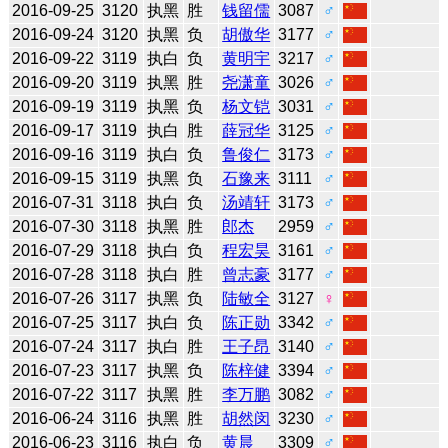
2016-09-25
3120
执黑
胜
钱留儒
3087
♂
2016-09-24
3120
执黑
负
胡傲华
3177
♂
2016-09-22
3119
执白
负
黄明宇
3217
♂
2016-09-20
3119
执黑
胜
尧潇童
3026
♂
2016-09-19
3119
执黑
负
杨文铠
3031
♂
2016-09-17
3119
执白
胜
薛冠华
3125
♂
2016-09-16
3119
执白
负
鲁俊仁
3173
♂
2016-09-15
3119
执黑
负
石豫来
3111
♂
2016-07-31
3118
执白
负
汤靖轩
3173
♂
2016-07-30
3118
执黑
胜
郎杰
2959
♂
2016-07-29
3118
执白
负
程宏昊
3161
♂
2016-07-28
3118
执白
胜
曾志豪
3177
♂
2016-07-26
3117
执黑
负
陆敏全
3127
♀
2016-07-25
3117
执白
负
陈正勋
3342
♂
2016-07-24
3117
执白
胜
王子昂
3140
♂
2016-07-23
3117
执黑
负
陈梓健
3394
♂
2016-07-22
3117
执黑
胜
李万鹏
3082
♂
2016-06-24
3116
执黑
胜
胡然闵
3230
♂
2016-06-23
3116
执白
负
黄晨
3309
♂