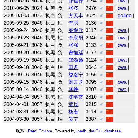
2010-06-06
3024
执白
负
郭信驿
3154
♂
|
cwa
|
2010-06-05
3024
执黑
负
张弢
2976
♂
|
cwa
|
2009-03-03
3023
执白
负
方天丰
3025
♂
|
go4go
|
2005-09-25
3046
执白
胜
李聪
3136
♂
2005-09-24
3046
执黑
负
秦悦欣
3117
♂
|
cwa
|
2005-09-23
3046
执黑
胜
李东阳
2946
♂
|
cwa
|
2005-09-21
3046
执白
负
张强
3133
♂
|
cwa
|
2005-09-20
3046
执黑
负
曹恒廷
3177
♂
2005-09-19
3046
执白
胜
郑淼鑫
3124
♂
|
cwa
|
2005-09-18
3046
执白
胜
田舟
3043
♂
|
cwa
|
2005-09-16
3046
执黑
负
娄洛宁
3156
♂
2005-09-15
3046
执白
负
刘云龙
3095
♂
|
cwa
|
2005-09-14
3046
执黑
负
李轶
3207
♂
|
cwa
|
2004-04-04
3057
执黑
胜
沈学文
2810
♂
2004-04-01
3057
执白
负
黄晨
3215
♂
2004-03-31
3057
执黑
胜
杨潜
3114
♂
2004-03-30
3057
执白
胜
晏宁
2887
♂
联系：
Rémi Coulom
. Powered by
joedb, the C++ database
.