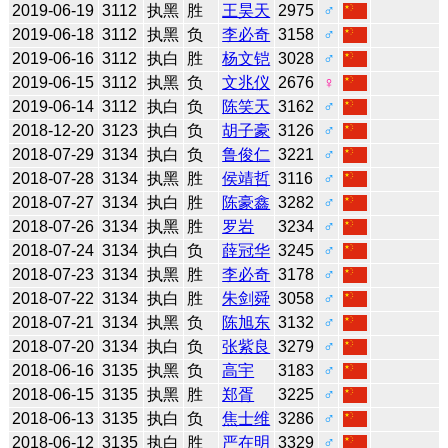
2019-06-19
3112
执黑
胜
王昊天
2975
♂
2019-06-18
3112
执黑
负
李必奇
3158
♂
2019-06-16
3112
执白
胜
杨文铠
3028
♂
2019-06-15
3112
执黑
负
文兆仪
2676
♀
2019-06-14
3112
执白
负
陈笑天
3162
♂
2018-12-20
3123
执白
负
胡子豪
3126
♂
2018-07-29
3134
执白
负
鲁俊仁
3221
♂
2018-07-28
3134
执黑
胜
侯靖哲
3116
♂
2018-07-27
3134
执白
胜
陈豪鑫
3282
♂
2018-07-26
3134
执黑
胜
罗岩
3234
♂
2018-07-24
3134
执白
负
薛冠华
3245
♂
2018-07-23
3134
执黑
胜
李必奇
3178
♂
2018-07-22
3134
执白
胜
朱剑舜
3058
♂
2018-07-21
3134
执黑
负
陈旭东
3132
♂
2018-07-20
3134
执白
负
张紫良
3279
♂
2018-06-16
3135
执黑
负
高宇
3183
♂
2018-06-15
3135
执黑
胜
郑胥
3225
♂
2018-06-13
3135
执白
负
焦士维
3286
♂
2018-06-12
3135
执白
胜
严在明
3329
♂