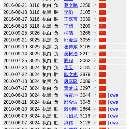
2016-06-21
3116
执白
负
蔡文驰
3258
♂
2016-06-18
3116
执黑
胜
李响
3105
♂
2016-06-17
3116
执白
胜
王嘉宝
3039
♂
2016-06-16
3116
执黑
负
丁烈
3209
♂
2010-09-25
3026
执白
负
柯洁
3266
♂
2010-09-21
3025
执黑
负
邱金波
3055
♂
2010-09-19
3025
执黑
负
崔博东
3105
♂
2010-09-14
3025
执白
负
吴树浩
3211
♂
2010-07-25
3025
执白
胜
腾程
3062
♂
2010-07-24
3024
执白
负
吴天
3185
♂
2010-07-22
3024
执白
胜
耿文彬
2879
♂
2010-07-18
3024
执黑
负
唐嘉隆
3089
♂
2010-07-17
3024
执白
负
童梦成
3297
♂
2010-06-13
3024
执黑
负
雷震坤
3044
♂
|
cwa
|
2010-06-11
3024
执白
负
邱金波
3045
♂
|
cwa
|
2010-06-10
3024
执黑
胜
殷明明
2864
♀
|
cwa
|
2010-06-09
3024
执黑
胜
马如龙
3116
♂
|
cwa
|
2010-06-07
3024
执白
胜
冯伟
3128
♂
|
cwa
|