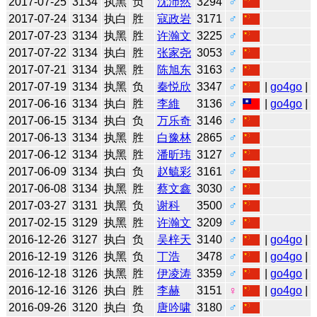
2017-07-25
3134
执黑
负
沈沛然
3294
♂
2017-07-24
3134
执白
胜
寇政岩
3171
♂
2017-07-23
3134
执黑
胜
许瀚文
3225
♂
2017-07-22
3134
执白
胜
张家尧
3053
♂
2017-07-21
3134
执黑
胜
陈旭东
3163
♂
2017-07-19
3134
执黑
负
秦悦欣
3347
♂
|
go4go
|
2017-06-16
3134
执白
胜
李維
3136
♂
|
go4go
|
2017-06-15
3134
执白
负
万乐奇
3146
♂
2017-06-13
3134
执黑
胜
白豫林
2865
♂
2017-06-12
3134
执黑
胜
潘昕玮
3127
♂
2017-06-09
3134
执白
负
赵毓彩
3161
♂
2017-06-08
3134
执黑
胜
蔡文鑫
3030
♂
2017-03-27
3131
执黑
负
谢科
3500
♂
2017-02-15
3129
执黑
胜
许瀚文
3209
♂
2016-12-26
3127
执白
负
吴梓天
3140
♂
|
go4go
|
2016-12-19
3126
执黑
负
丁浩
3478
♂
|
go4go
|
2016-12-18
3126
执黑
胜
伊凌涛
3359
♂
|
go4go
|
2016-12-16
3126
执白
胜
李赫
3151
♀
|
go4go
|
2016-09-26
3120
执白
负
唐吟啸
3180
♂