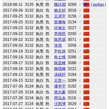
2018-06-11
3135
执黑
胜
陳詩淵
3269
♂
|
go4go
|
2017-09-26
3132
执白
负
杨文铠
3016
♂
2017-09-25
3132
执白
负
王泽宇
3156
♂
2017-09-25
3132
执黑
负
曾渊海
3134
♂
2017-09-23
3132
执黑
负
许瀚文
3227
♂
2017-09-22
3132
执白
胜
李雨昂
3200
♂
2017-09-22
3132
执黑
负
陈思源
3071
♂
2017-09-20
3132
执白
负
张强
3356
♂
2017-09-19
3132
执黑
负
尹松涛
3251
♂
2017-09-19
3132
执白
胜
焦士维
3286
♂
2017-09-17
3132
执白
胜
陈亚峰
3086
♂
2017-09-16
3132
执黑
负
柳琪峰
3222
♂
2017-09-15
3132
执黑
胜
汤靖轩
3194
♂
2017-09-15
3132
执白
负
王世一
3289
♂
2017-07-30
3134
执白
负
潘亭宇
3192
♂
2017-07-29
3134
执白
负
曾志豪
3203
♂
2017-07-28
3134
执白
胜
周泓余
3116
♀
2017-07-27
3134
执黑
胜
汪雨博
3029
♀