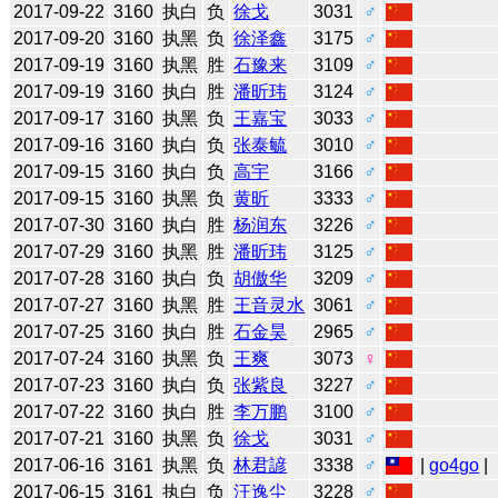
2017-09-22
3160
执白
负
徐戈
3031
♂
2017-09-20
3160
执黑
负
徐泽鑫
3175
♂
2017-09-19
3160
执黑
胜
石豫来
3109
♂
2017-09-19
3160
执白
胜
潘昕玮
3124
♂
2017-09-17
3160
执黑
负
王嘉宝
3033
♂
2017-09-16
3160
执白
负
张泰毓
3010
♂
2017-09-15
3160
执白
负
高宇
3166
♂
2017-09-15
3160
执黑
负
黄昕
3333
♂
2017-07-30
3160
执白
胜
杨润东
3226
♂
2017-07-29
3160
执黑
胜
潘昕玮
3125
♂
2017-07-28
3160
执白
负
胡傲华
3209
♂
2017-07-27
3160
执黑
胜
王音灵水
3061
♂
2017-07-25
3160
执白
胜
石金昊
2965
♂
2017-07-24
3160
执黑
负
王爽
3073
♀
2017-07-23
3160
执白
负
张紫良
3227
♂
2017-07-22
3160
执白
胜
李万鹏
3100
♂
2017-07-21
3160
执黑
负
徐戈
3031
♂
2017-06-16
3161
执黑
负
林君諺
3338
♂
|
go4go
|
2017-06-15
3161
执白
负
汪逸尘
3228
♂