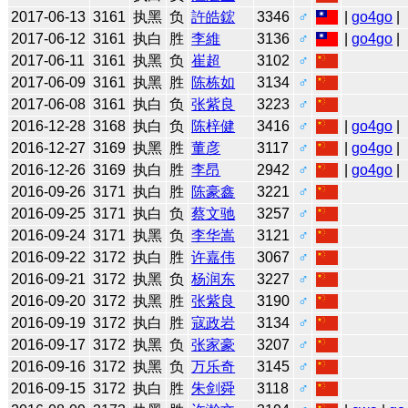
2017-06-13
3161
执黑
负
許皓鋐
3346
♂
|
go4go
|
2017-06-12
3161
执白
胜
李維
3136
♂
|
go4go
|
2017-06-11
3161
执黑
负
崔超
3102
♂
2017-06-09
3161
执黑
胜
陈栋如
3134
♂
2017-06-08
3161
执白
负
张紫良
3223
♂
2016-12-28
3168
执白
负
陈梓健
3416
♂
|
go4go
|
2016-12-27
3169
执黑
胜
董彦
3117
♂
|
go4go
|
2016-12-26
3169
执白
胜
李昂
2942
♂
|
go4go
|
2016-09-26
3171
执白
胜
陈豪鑫
3221
♂
2016-09-25
3171
执白
负
蔡文驰
3257
♂
2016-09-24
3171
执黑
负
李华嵩
3121
♂
2016-09-22
3172
执白
胜
许嘉伟
3067
♂
2016-09-21
3172
执黑
负
杨润东
3227
♂
2016-09-20
3172
执黑
胜
张紫良
3190
♂
2016-09-19
3172
执白
胜
寇政岩
3134
♂
2016-09-17
3172
执黑
负
张家豪
3207
♂
2016-09-16
3172
执黑
负
万乐奇
3145
♂
2016-09-15
3172
执白
胜
朱剑舜
3118
♂