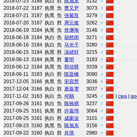
2018-07-23
3188
执白
胜
陈旭东
3132
♂
2018-07-22
3187
执黑
负
曹又尹
3073
♀
2018-07-21
3187
执黑
负
张紫良
3279
♂
2018-07-20
3187
执白
胜
周元俊
3262
♂
2018-06-19
3184
执黑
负
曾渊海
3146
♂
2018-06-18
3184
执白
负
胡然闵
3271
♂
2018-06-16
3184
执白
负
马光子
3280
♂
2018-06-15
3184
执黑
胜
汤靖轩
3215
♂
2018-06-13
3184
执黑
胜
董明
3183
♂
2018-06-12
3184
执黑
负
郭信驿
3339
♂
2018-06-11
3183
执白
胜
陈亚峰
3090
♂
2017-12-05
3166
执黑
负
宋容慧
3036
♀
2017-12-04
3166
执白
胜
唐嘉雯
3037
♀
2017-11-02
3163
执白
负
何旸
3245
♂
|
cwa
|
go
2017-09-26
3161
执白
负
陈翰祺
3237
♂
2017-09-25
3161
执黑
胜
许嘉伟
3064
♂
2017-09-25
3161
执白
胜
成家业
3101
♂
2017-09-23
3160
执黑
负
陈旭东
3156
♂
2017-09-22
3160
执白
胜
肖琪
2980
♂