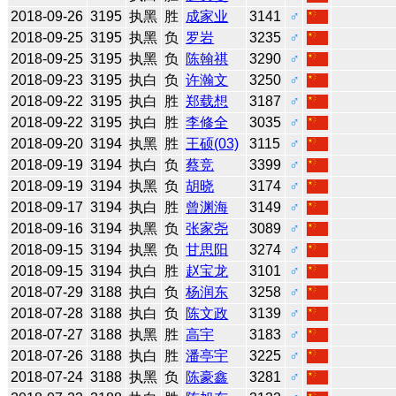
2018-09-26
3195
执黑
胜
成家业
3141
♂
2018-09-25
3195
执黑
负
罗岩
3235
♂
2018-09-25
3195
执黑
负
陈翰祺
3290
♂
2018-09-23
3195
执白
负
许瀚文
3250
♂
2018-09-22
3195
执白
胜
郑载想
3187
♂
2018-09-22
3195
执白
胜
李修全
3035
♂
2018-09-20
3194
执黑
胜
王硕(03)
3115
♂
2018-09-19
3194
执白
负
蔡竞
3399
♂
2018-09-19
3194
执黑
负
胡晓
3174
♂
2018-09-17
3194
执白
胜
曾渊海
3149
♂
2018-09-16
3194
执黑
负
张家尧
3089
♂
2018-09-15
3194
执黑
负
甘思阳
3274
♂
2018-09-15
3194
执白
胜
赵宝龙
3101
♂
2018-07-29
3188
执白
负
杨润东
3258
♂
2018-07-28
3188
执白
负
陈文政
3139
♂
2018-07-27
3188
执黑
胜
高宇
3183
♂
2018-07-26
3188
执白
胜
潘亭宇
3225
♂
2018-07-24
3188
执黑
负
陈豪鑫
3281
♂