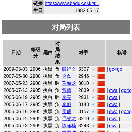
链接
https://www.baduk.or.kr/r...
生日
1982-05-17
对局列表
对
等级
局
日期
黑白
对手
棋谱
分
结
果
2009-03-03
2906
执黑
负
廖行文
3307
♂
|
go4go
|
2007-05-30
2908
执黑
负
金磊
2946
♂
2007-05-23
2908
执黑
胜
马如龙
3010
♂
2005-07-13
2905
执白
负
贾倩
2839
♀
|
cwa
|
go4g
2005-06-19
2905
执白
胜
李亮
2931
♂
|
cwa
|
2005-06-17
2905
执黑
负
李魁
3143
♂
|
cwa
|
2005-06-16
2905
执黑
负
吴麒
3157
♂
|
cwa
|
go4g
2005-06-15
2905
执黑
负
毛睿龙
3210
♂
|
cwa
|
2005-06-13
2905
执黑
负
陈潇楠
3243
♂
|
cwa
|