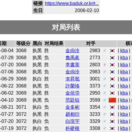
链接
https://www.baduk.or.kr/r...
生日
2006-02-10
对局列表
日期
等级分
黑白
对局结果
对手
棋
-08-04
3068
执黑
胜
金尙泠
2983
♂
|
kba
|
-07-28
3068
执黑
负
魯禹眞
2773
|
kba
|
-07-20
3068
执黑
胜
李書英
2803
♀
|
kba
|
-07-06
3068
执黑
负
金尙泠
2983
♂
|
kba
|
-06-29
3068
执白
胜
李昇珉
3001
♂
|
kba
|
-06-22
3068
执黑
负
許榮珞
3373
♂
|
kba
|
-06-02
3069
执黑
胜
金垣垈
2950
♂
|
kba
|
-04-10
3069
执黑
负
范廷钰
3599
♂
|
kba
|
-08-21
3071
执白
负
金多彬
3354
♂
|
kba
|
-07-27
3072
执黑
胜
趙相衍
3233
♂
|
kba
|
-07-20
3072
执白
负
白現宇
3329
♂
|
kba
|
-07-19
3072
执白
负
朴硬根
3308
♂
|
kba
|