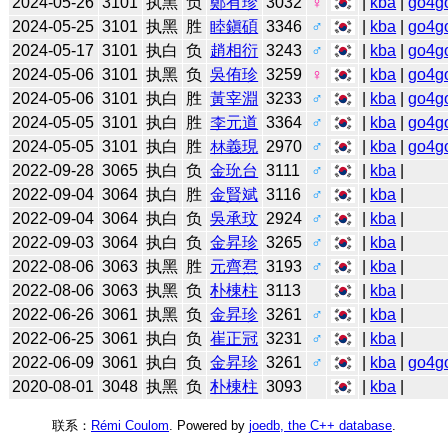
2024-05-26
3101
执黑
负
鄭有珍
3032
♀
|
kba
|
go4g
2024-05-25
3101
执黑
胜
睦鎭碩
3346
♂
|
kba
|
go4g
2024-05-17
3101
执白
负
趙相衍
3243
♂
|
kba
|
go4g
2024-05-06
3101
执黑
负
吳侑珍
3259
♀
|
kba
|
go4g
2024-05-06
3101
执白
胜
黃宰淵
3233
♂
|
kba
|
go4g
2024-05-05
3101
执白
胜
李元道
3364
♂
|
kba
|
go4g
2024-05-05
3101
执白
胜
林義現
2970
♂
|
kba
|
go4g
2022-09-28
3065
执白
负
金玧台
3111
♂
|
kba
|
2022-09-04
3064
执白
胜
金賢斌
3116
♂
|
kba
|
2022-09-04
3064
执白
负
吳承玟
2924
♂
|
kba
|
2022-09-03
3064
执白
负
金昇珍
3265
♂
|
kba
|
2022-08-06
3063
执黑
胜
元齊焄
3193
♂
|
kba
|
2022-08-06
3063
执黑
负
朴棟柱
3113
|
kba
|
2022-06-26
3061
执黑
负
金昇珍
3261
♂
|
kba
|
2022-06-25
3061
执白
负
崔正冠
3231
♂
|
kba
|
2022-06-09
3061
执白
负
金昇珍
3261
♂
|
kba
|
go4g
2020-08-01
3048
执黑
负
朴棟柱
3093
|
kba
|
联系：
Rémi Coulom
. Powered by
joedb, the C++ database
.