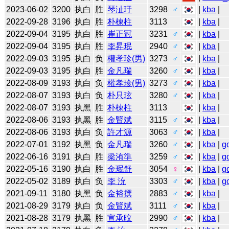
2023-06-02
3200
执白
胜
琴沚玗
3298
♂
|
kba
|
2022-09-28
3196
执白
胜
朴棟柱
3113
|
kba
|
2022-09-04
3195
执白
胜
崔正冠
3231
♂
|
kba
|
2022-09-04
3195
执白
胜
李昇珉
2940
♂
|
kba
|
2022-09-03
3195
执白
负
權孝珍(男)
3273
♂
|
kba
|
2022-09-03
3195
执白
胜
金凡瑞
3260
♂
|
kba
|
2022-08-09
3193
执白
负
權孝珍(男)
3273
♂
|
kba
|
2022-08-07
3193
执白
负
朴只玹
3280
♂
|
kba
|
2022-08-07
3193
执黑
胜
朴棟柱
3113
|
kba
|
2022-08-06
3193
执黑
胜
金賢斌
3115
♂
|
kba
|
2022-08-06
3193
执白
负
許才源
3063
♂
|
kba
|
2022-07-01
3192
执黑
负
金凡瑞
3260
♂
|
kba
|
g
2022-06-16
3191
执白
胜
梁洧準
3259
♂
|
kba
|
g
2022-05-16
3190
执白
胜
金珉舒
3054
♀
|
kba
|
g
2022-05-02
3189
执白
负
李 沇
3303
♂
|
kba
|
g
2021-09-11
3180
执黑
负
金裕撰
2883
♂
|
kba
|
2021-08-29
3179
执白
负
金賢斌
3111
♂
|
kba
|
2021-08-28
3179
执黑
胜
宣承旼
2990
♂
|
kba
|