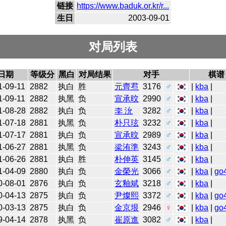
链接
https://www.baduk.or.kr/r...
生日
2003-09-01
对局列表
日期
等级分
黑白
对局结果
对手
棋谱
1-09-11
2882
执白
胜
元齊焄
3176
♂
|
kba
|
1-09-11
2882
执黑
负
宣承旼
2990
♂
|
kba
|
1-08-28
2882
执白
负
李 沇
3282
♂
|
kba
|
1-07-18
2881
执黑
负
朴只玹
3232
♂
|
kba
|
1-07-17
2881
执白
负
宣承旼
2989
♂
|
kba
|
1-06-27
2881
执黑
负
梁洧準
3243
♂
|
kba
|
1-06-26
2881
执白
胜
朴伸英
3145
♂
|
kba
|
1-04-09
2880
执白
负
金榮光
3066
♂
|
kba
|
go
0-08-01
2876
执白
负
玄釉斌
3218
♂
|
kba
|
0-04-13
2875
执白
负
尹燦熙
3372
♂
|
kba
|
go
0-03-13
2875
执白
负
金京垠
2946
♀
|
kba
|
go
9-04-14
2878
执黑
负
崔原進
3082
♂
|
kba
|