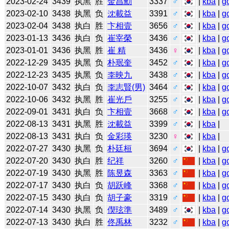
2023-02-24
3439
执黑
胜
金昌勳
3337
♂
|
kba
|
g
2023-02-10
3438
执黑
负
沈載益
3391
♂
|
kba
|
g
2023-02-04
3438
执白
胜
卞相壹
3656
♂
|
kba
|
g
2023-01-13
3436
执白
负
崔宰榮
3436
♂
|
kba
|
g
2023-01-01
3436
执黑
胜
崔 精
3436
♀
|
kba
|
g
2022-12-29
3435
执黑
负
朴珉奎
3452
♂
|
kba
|
g
2022-12-23
3435
执黑
负
李映九
3438
♂
|
kba
|
g
2022-10-07
3432
执白
负
李志賢(男)
3464
♂
|
kba
|
g
2022-10-06
3432
执黑
胜
崔光戶
3255
♂
|
kba
|
g
2022-09-01
3431
执白
负
卞相壹
3668
♂
|
kba
|
g
2022-08-13
3431
执黑
胜
沈載益
3399
♂
|
kba
|
2022-08-13
3431
执白
负
金彩瑛
3230
♀
|
kba
|
2022-07-27
3430
执黑
负
朴廷桓
3694
♂
|
kba
|
g
2022-07-20
3430
执白
胜
纪祥
3260
♂
|
kba
|
g
2022-07-19
3430
执黑
胜
陈昱森
3363
♂
|
kba
|
g
2022-07-17
3430
执白
负
胡跃峰
3368
♂
|
kba
|
g
2022-07-15
3430
执白
负
胡子豪
3319
♂
|
kba
|
g
2022-07-14
3430
执黑
负
偰玹準
3489
♂
|
kba
|
g
2022-07-13
3430
执白
胜
佟禹林
3232
♂
|
kba
|
g