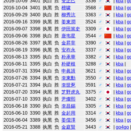
2016-10-09
3401
执白
胜
安正己
3336
♂
|
kba
|
g
2016-10-04
3401
执黑
负
檀啸
3568
♂
|
kba
|
g
2016-09-29
3400
执白
胜
柳秀沆
3363
♂
|
kba
|
g
2016-09-16
3399
执黑
胜
姜東潤
3524
♂
|
kba
|
g
2016-09-07
3398
执黑
胜
伊田篤史
3309
♂
|
kba
|
g
2016-09-06
3398
执白
胜
唐韦星
3544
♂
|
kba
|
g
2016-08-26
3397
执黑
负
金昇宰
3390
♂
|
kba
|
g
2016-08-19
3396
执黑
负
安祚永
3337
♂
|
kba
|
g
2016-08-13
3395
执白
负
朴承華
3382
♂
|
kba
|
g
2016-08-11
3395
执白
负
朴硬根
3288
♂
|
kba
|
2016-07-31
3394
执白
负
申眞諝
3621
♂
|
kba
|
g
2016-07-26
3394
执黑
负
李東勳
3550
♂
|
kba
|
g
2016-07-21
3394
执白
胜
李世乭
3591
♂
|
kba
|
g
2016-07-20
3394
执黑
胜
芝野虎丸
3375
♂
|
kba
|
g
2016-07-10
3393
执白
胜
尹燦熙
3402
♂
|
kba
|
g
2016-06-18
3390
执白
负
李昌錫
3305
♂
|
kba
|
g
2016-06-10
3390
执黑
胜
金起用
3314
♂
|
kba
|
g
2016-06-04
3389
执黑
负
姜儒澤
3456
♂
|
kba
|
g
2016-05-21
3388
执黑
负
金庭賢
3443
♂
|
go4go