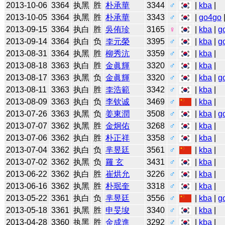
2013-10-06
3364
执黑
胜
朴承華
3344
♂
|
kba
|
2013-10-05
3364
执黑
胜
朴承華
3343
♂
|
go4go
2013-09-15
3364
执白
胜
吳侑珍
3165
♀
|
kba
|
g
2013-09-14
3364
执白
负
李元榮
3395
♂
|
kba
|
g
2013-08-31
3364
执黑
胜
柳秀沆
3359
♂
|
kba
|
2013-08-18
3363
执白
胜
金眞輝
3320
♂
|
kba
|
2013-08-17
3363
执黑
负
金眞輝
3320
♂
|
kba
|
g
2013-08-11
3363
执白
胜
李浩範
3342
♂
|
kba
|
2013-08-09
3363
执白
负
李钦诚
3469
♂
|
kba
|
2013-07-26
3363
执黑
负
姜東潤
3508
♂
|
kba
|
g
2013-07-07
3362
执黑
胜
金炯佑
3268
♂
|
kba
|
2013-07-06
3362
执白
胜
朴正祥
3358
♂
|
kba
|
2013-07-04
3362
执白
负
芈昱廷
3561
♂
|
kba
|
2013-07-02
3362
执黑
负
羅 玄
3431
♂
|
kba
|
2013-06-22
3362
执白
胜
崔烘允
3226
♂
|
kba
|
2013-06-16
3362
执黑
胜
朴珉奎
3318
♂
|
kba
|
2013-05-22
3361
执白
负
芈昱廷
3556
♂
|
kba
|
g
2013-05-18
3361
执黑
胜
申旻埈
3340
♂
|
kba
|
2013-04-28
3360
执黑
胜
金成進
3292
♂
|
kba
|