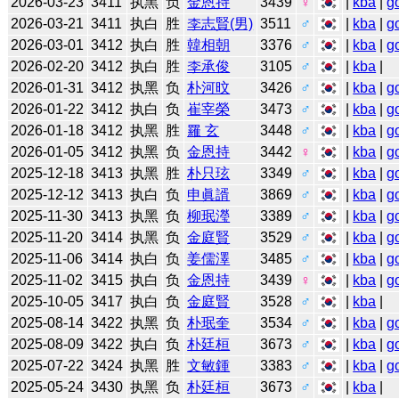
2026-03-23
3411
执黑
负
金恩持
3439
♀
|
kba
|
g
2026-03-21
3411
执白
胜
李志賢(男)
3511
♂
|
kba
|
g
2026-03-01
3412
执白
胜
韓相朝
3376
♂
|
kba
|
g
2026-02-20
3412
执白
胜
李承俊
3105
♂
|
kba
|
2026-01-31
3412
执黑
负
朴河旼
3426
♂
|
kba
|
g
2026-01-22
3412
执白
负
崔宰榮
3473
♂
|
kba
|
g
2026-01-18
3412
执黑
胜
羅 玄
3448
♂
|
kba
|
g
2026-01-05
3412
执黑
负
金恩持
3442
♀
|
kba
|
g
2025-12-18
3413
执黑
胜
朴只玹
3349
♂
|
kba
|
g
2025-12-12
3413
执白
负
申眞諝
3869
♂
|
kba
|
g
2025-11-30
3413
执黑
负
柳珉瀅
3389
♂
|
kba
|
g
2025-11-20
3414
执黑
负
金庭賢
3529
♂
|
kba
|
g
2025-11-06
3414
执白
负
姜儒澤
3485
♂
|
kba
|
g
2025-11-02
3415
执白
负
金恩持
3439
♀
|
kba
|
g
2025-10-05
3417
执白
负
金庭賢
3528
♂
|
kba
|
2025-08-14
3422
执黑
负
朴珉奎
3534
♂
|
kba
|
g
2025-08-09
3422
执白
负
朴廷桓
3673
♂
|
kba
|
g
2025-07-22
3424
执黑
胜
文敏鍾
3383
♂
|
kba
|
g
2025-05-24
3430
执黑
负
朴廷桓
3673
♂
|
kba
|