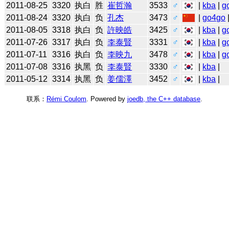
2011-08-25
3320
执白
胜
崔哲瀚
3533
♂
|
kba
|
g
2011-08-24
3320
执白
负
孔杰
3473
♂
|
go4go
2011-08-05
3318
执白
负
許映皓
3425
♂
|
kba
|
g
2011-07-26
3317
执白
负
李泰賢
3331
♂
|
kba
|
g
2011-07-11
3316
执白
负
李映九
3478
♂
|
kba
|
g
2011-07-08
3316
执黑
负
李泰賢
3330
♂
|
kba
|
2011-05-12
3314
执黑
负
姜儒澤
3452
♂
|
kba
|
联系：
Rémi Coulom
. Powered by
joedb, the C++ database
.