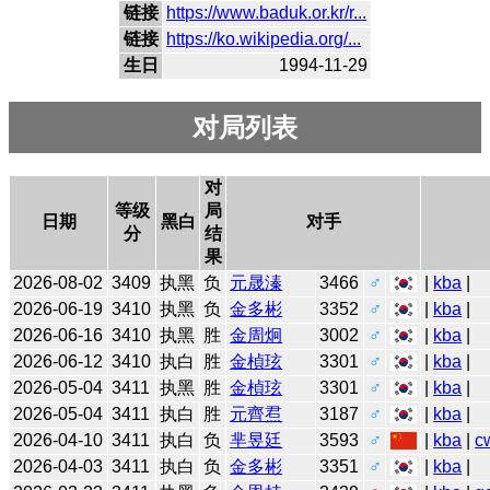
链接
https://www.baduk.or.kr/r...
链接
https://ko.wikipedia.org/...
生日
1994-11-29
对局列表
对
等级
局
日期
黑白
对手
分
结
果
2026-08-02
3409
执黑
负
元晟溱
3466
♂
|
kba
|
2026-06-19
3410
执黑
负
金多彬
3352
♂
|
kba
|
2026-06-16
3410
执黑
胜
金周炯
3002
♂
|
kba
|
2026-06-12
3410
执白
胜
金楨玹
3301
♂
|
kba
|
2026-05-04
3411
执黑
胜
金楨玹
3301
♂
|
kba
|
2026-05-04
3411
执白
胜
元齊焄
3187
♂
|
kba
|
2026-04-10
3411
执白
负
芈昱廷
3593
♂
|
kba
|
c
2026-04-03
3411
执白
负
金多彬
3351
♂
|
kba
|