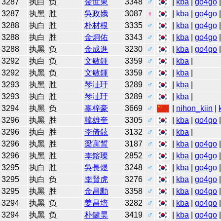
3287
执白
负
金世東
3348
♂
|
kba
|
go4go
3287
执黑
胜
吳政娥
3087
♀
|
kba
|
go4go
3288
执白
胜
朴材根
3335
♂
|
kba
|
go4go
3288
执白
胜
金炯佑
3343
♂
|
kba
|
go4go
3288
执黑
负
金成進
3230
♂
|
kba
|
go4go
3292
执白
负
文敏鍾
3359
♂
|
kba
|
3292
执黑
负
文敏鍾
3359
♂
|
kba
|
3293
执黑
胜
琴沚玗
3289
♂
|
kba
|
3293
执白
胜
琴沚玗
3289
♂
|
kba
|
3294
执黑
负
辜梓豪
3669
♂
|
nihon_kiin
|
3296
执黑
胜
韓雄奎
3305
♂
|
kba
|
go4go
3296
执白
胜
李倚鉉
3132
♂
|
kba
|
3296
执黑
胜
梁寓晳
3187
♂
|
kba
|
go4go
3296
执黑
胜
李鎔璨
2852
♂
|
kba
|
go4go
3295
执白
胜
吳長煜
3248
♂
|
kba
|
go4go
3295
执白
负
李賢虎
3276
♂
|
kba
|
go4go
3295
执黑
胜
金昌勳
3358
♂
|
kba
|
go4go
3294
执黑
负
姜昌培
3282
♂
|
kba
|
go4go
3294
执黑
负
朴鍵昊
3419
♂
|
kba
|
go4go