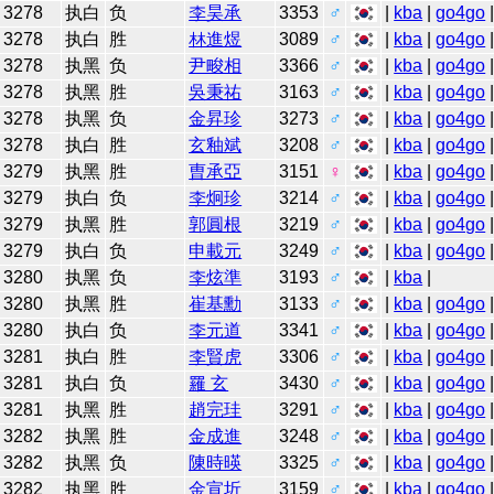
3278
执白
负
李昊承
3353
♂
|
kba
|
go4go
3278
执白
胜
林進煜
3089
♂
|
kba
|
go4go
3278
执黑
负
尹畯相
3366
♂
|
kba
|
go4go
3278
执黑
胜
吳秉祐
3163
♂
|
kba
|
go4go
3278
执黑
负
金昇珍
3273
♂
|
kba
|
go4go
3278
执白
胜
玄釉斌
3208
♂
|
kba
|
go4go
3279
执黑
胜
曺承亞
3151
♀
|
kba
|
go4go
3279
执白
负
李炯珍
3214
♂
|
kba
|
go4go
3279
执黑
胜
郭圓根
3219
♂
|
kba
|
go4go
3279
执白
负
申載元
3249
♂
|
kba
|
go4go
3280
执黑
负
李炫準
3193
♂
|
kba
|
3280
执黑
胜
崔基勳
3133
♂
|
kba
|
go4go
3280
执白
负
李元道
3341
♂
|
kba
|
go4go
3281
执白
胜
李賢虎
3306
♂
|
kba
|
go4go
3281
执白
负
羅 玄
3430
♂
|
kba
|
go4go
3281
执黑
胜
趙完珪
3291
♂
|
kba
|
go4go
3282
执黑
胜
金成進
3248
♂
|
kba
|
go4go
3282
执黑
负
陳時暎
3325
♂
|
kba
|
go4go
3282
执黑
胜
金宣圻
3159
♂
|
kba
|
go4go