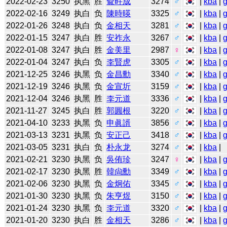
2022-02-23
3250
执黑
胜
兪旿成
3274
♂
|
kba
|
2022-02-16
3249
执白
负
陳時暎
3325
♂
|
kba
|
2022-01-26
3248
执白
负
金相天
3281
♂
|
kba
|
2022-01-15
3247
执白
胜
安祚永
3267
♂
|
kba
|
2022-01-08
3247
执白
胜
金美里
2987
♀
|
kba
|
2022-01-04
3247
执白
负
李賢虎
3305
♂
|
kba
|
2021-12-25
3246
执黑
负
金昌勳
3340
♂
|
kba
|
2021-12-19
3246
执黑
负
金宣圻
3159
♂
|
kba
|
2021-12-04
3246
执黑
胜
李元道
3336
♂
|
kba
|
2021-11-27
3245
执白
胜
郭圓根
3220
♂
|
kba
|
2021-04-10
3233
执黑
负
申眞諝
3856
♂
|
kba
|
2021-03-13
3231
执黑
负
安正己
3418
♂
|
kba
|
2021-03-05
3231
执白
负
朴永龙
3274
♂
|
kba
|
2021-02-21
3230
执黑
负
吳侑珍
3247
♀
|
kba
|
2021-02-17
3230
执黑
胜
韓尙勳
3349
♂
|
kba
|
2021-02-06
3230
执黑
负
金炯佑
3345
♂
|
kba
|
2021-01-30
3230
执黑
负
朱亨煜
3150
♂
|
kba
|
2021-01-24
3230
执黑
负
李元道
3320
♂
|
kba
|
2021-01-20
3230
执白
胜
金相天
3286
♂
|
kba
|