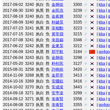
2017-09-02
3240
执白
负
金炯佑
3300
♂
|
kba
|
2017-08-30
3240
执黑
胜
金民浩
3239
♂
|
kba
|
2017-08-19
3240
执白
负
金眞輝
3332
♂
|
kba
|
2017-08-09
3240
执白
负
朴鍵昊
3335
♂
|
kba
|
2017-07-23
3241
执黑
胜
宋相勳
3223
♂
|
kba
|
2017-07-15
3241
执白
负
黃宰淵
3215
♂
|
kba
|
2017-07-08
3241
执白
负
李昌錫
3346
♂
|
kba
|
2017-06-22
3242
执黑
胜
金東昊
3212
♂
|
kba
|
2017-06-09
3243
执黑
胜
郑宇航
3184
♂
|
go4go
2017-06-04
3243
执白
负
金炯佑
3298
♂
|
kba
|
2017-05-20
3243
执白
胜
朴柱民
3127
♂
|
kba
|
2015-08-31
3258
执黑
负
許映皓
3420
♂
|
kba
|
2014-11-09
3268
执黑
负
金昇宰
3413
♂
|
kba
|
2014-10-16
3269
执白
负
安國鉉
3416
♂
|
kba
|
2014-10-02
3270
执白
负
安成浚
3443
♂
|
kba
|
2014-09-18
3271
执白
胜
安亨浚
3299
♂
|
kba
|
2014-09-12
3271
执黑
负
李泰賢
3356
♂
|
kba
|
2014-08-08
3273
执黑
负
李泰賢
3355
♂
|
go4go