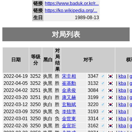
链接
https://www.baduk.or.kr/r...
链接
https://ko.wikipedia.org/...
生日
1989-08-13
对局列表
对
等级
局
日期
黑白
对手
棋
分
结
果
2022-04-19
3252
执黑
胜
宋圭相
3347
♂
|
kba
|
2022-04-05
3252
执黑
胜
崔基勳
3132
♂
|
kba
|
2022-04-02
3251
执黑
胜
金承俊
3084
♂
|
kba
|
2022-03-20
3251
执白
胜
康又赫
3199
♂
|
kba
|
2022-03-12
3250
执白
胜
玄釉斌
3220
♂
|
kba
|
2022-03-09
3250
执黑
负
李炫準
3193
♂
|
kba
|
2022-03-01
3250
执白
负
金世東
3314
♂
|
kba
|
2022-02-26
3250
执黑
胜
金宣圻
3162
♂
|
kba
|