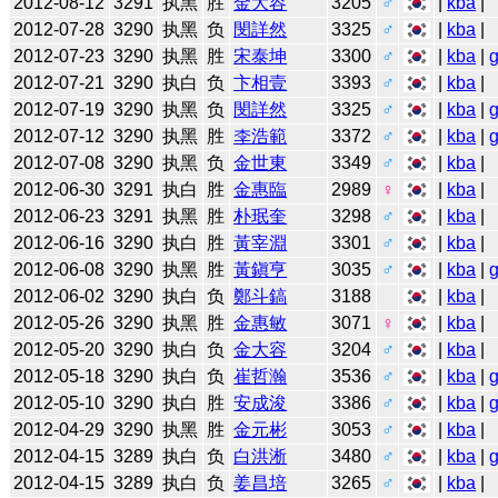
2012-08-12
3291
执黑
胜
金大容
3205
♂
|
kba
|
2012-07-28
3290
执黑
负
閔詳然
3325
♂
|
kba
|
2012-07-23
3290
执黑
胜
宋泰坤
3300
♂
|
kba
|
2012-07-21
3290
执白
负
卞相壹
3393
♂
|
kba
|
2012-07-19
3290
执黑
负
閔詳然
3325
♂
|
kba
|
2012-07-12
3290
执黑
胜
李浩範
3372
♂
|
kba
|
2012-07-08
3290
执黑
负
金世東
3349
♂
|
kba
|
2012-06-30
3291
执白
胜
金惠臨
2989
♀
|
kba
|
2012-06-23
3291
执黑
胜
朴珉奎
3298
♂
|
kba
|
2012-06-16
3290
执白
胜
黃宰淵
3301
♂
|
kba
|
2012-06-08
3290
执黑
胜
黃鎭亨
3035
♂
|
kba
|
2012-06-02
3290
执白
负
鄭斗鎬
3188
|
kba
|
2012-05-26
3290
执黑
胜
金惠敏
3071
♀
|
kba
|
2012-05-20
3290
执白
负
金大容
3204
♂
|
kba
|
2012-05-18
3290
执白
负
崔哲瀚
3536
♂
|
kba
|
2012-05-10
3290
执白
胜
安成浚
3386
♂
|
kba
|
2012-04-29
3290
执黑
胜
金元彬
3053
♂
|
kba
|
2012-04-15
3289
执白
负
白洪淅
3480
♂
|
kba
|
2012-04-15
3289
执白
负
姜昌培
3265
♂
|
kba
|