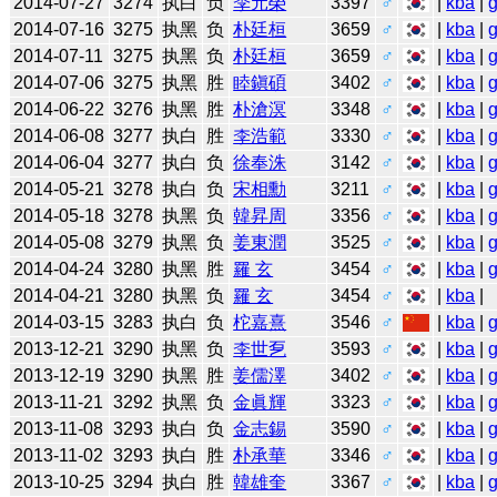
2014-07-27
3274
执白
负
李元榮
3397
♂
|
kba
|
2014-07-16
3275
执黑
负
朴廷桓
3659
♂
|
kba
|
2014-07-11
3275
执黑
负
朴廷桓
3659
♂
|
kba
|
2014-07-06
3275
执黑
胜
睦鎭碩
3402
♂
|
kba
|
2014-06-22
3276
执黑
胜
朴滄溟
3348
♂
|
kba
|
2014-06-08
3277
执白
胜
李浩範
3330
♂
|
kba
|
2014-06-04
3277
执白
负
徐奉洙
3142
♂
|
kba
|
2014-05-21
3278
执白
负
宋相勳
3211
♂
|
kba
|
2014-05-18
3278
执黑
负
韓昇周
3356
♂
|
kba
|
2014-05-08
3279
执黑
负
姜東潤
3525
♂
|
kba
|
2014-04-24
3280
执黑
胜
羅 玄
3454
♂
|
kba
|
2014-04-21
3280
执黑
负
羅 玄
3454
♂
|
kba
|
2014-03-15
3283
执白
负
柁嘉熹
3546
♂
|
kba
|
2013-12-21
3290
执黑
负
李世乭
3593
♂
|
kba
|
2013-12-19
3290
执黑
胜
姜儒澤
3402
♂
|
kba
|
2013-11-21
3292
执黑
负
金眞輝
3323
♂
|
kba
|
2013-11-08
3293
执白
负
金志錫
3590
♂
|
kba
|
2013-11-02
3293
执白
胜
朴承華
3346
♂
|
kba
|
2013-10-25
3294
执白
胜
韓雄奎
3367
♂
|
kba
|