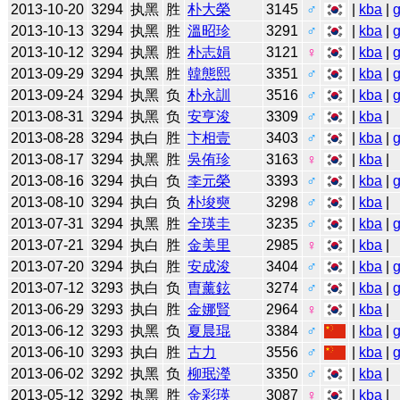
2013-10-20
3294
执黑
胜
朴大榮
3145
♂
|
kba
|
2013-10-13
3294
执黑
胜
溫昭珍
3291
♂
|
kba
|
2013-10-12
3294
执黑
胜
朴志娟
3121
♀
|
kba
|
2013-09-29
3294
执黑
胜
韓態熙
3351
♂
|
kba
|
2013-09-24
3294
执黑
负
朴永訓
3516
♂
|
kba
|
2013-08-31
3294
执黑
负
安亨浚
3309
♂
|
kba
|
2013-08-28
3294
执白
胜
卞相壹
3403
♂
|
kba
|
2013-08-17
3294
执黑
胜
吳侑珍
3163
♀
|
kba
|
2013-08-16
3294
执白
负
李元榮
3393
♂
|
kba
|
2013-08-10
3294
执白
负
朴埈奭
3298
♂
|
kba
|
2013-07-31
3294
执黑
胜
全瑛圭
3235
♂
|
kba
|
2013-07-21
3294
执白
胜
金美里
2985
♀
|
kba
|
2013-07-20
3294
执白
胜
安成浚
3404
♂
|
kba
|
2013-07-12
3293
执白
负
曺薰鉉
3274
♂
|
kba
|
2013-06-29
3293
执白
胜
金娜賢
2964
♀
|
kba
|
2013-06-12
3293
执黑
负
夏晨琨
3384
♂
|
kba
|
2013-06-10
3293
执白
胜
古力
3556
♂
|
kba
|
2013-06-02
3292
执黑
负
柳珉瀅
3350
♂
|
kba
|
2013-05-12
3292
执黑
胜
金彩瑛
3087
♀
|
kba
|