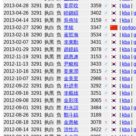
2013-04-28
3291
执白
负
姜昇旼
3359
♂
|
kba
|
2013-04-26
3291
执白
负
睦鎭碩
3402
♂
|
kba
|
2013-04-14
3291
执黑
胜
吳侑珍
3159
♀
|
kba
|
2013-02-27
3290
执白
负
李铭
3347
♂
|
go4go
2013-02-18
3290
执白
负
崔哲瀚
3534
♂
|
kba
|
2013-02-07
3290
执黑
负
李東勳
3431
♂
|
kba
|
2013-01-29
3291
执黑
胜
趙鏡鎬
3078
♂
|
kba
|
2012-11-19
3291
执黑
胜
趙惠連
3153
♀
|
kba
|
2012-11-13
3291
执白
负
尹畯相
3433
♂
|
kba
|
2012-10-16
3291
执黑
胜
姜東潤
3515
♂
|
kba
|
2012-10-07
3291
执白
胜
金美里
2986
♀
|
kba
|
2012-09-22
3291
执白
负
朴进率
3292
♂
|
kba
|
2012-09-16
3291
执黑
负
李載雄
3251
♂
|
kba
|
2012-09-08
3291
执黑
胜
金彩瑛
3065
♀
|
kba
|
2012-09-01
3291
执白
胜
朴永訓
3484
♂
|
kba
|
2012-08-26
3291
执白
负
鄭斗鎬
3189
|
kba
|
2012-08-18
3291
执白
胜
金惠敏
3078
♀
|
kba
|
2012-08-14
3291
执白
负
洪性志
3422
♂
|
kba
|