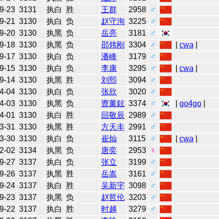
9-23
3131
执白
胜
王群
2958
♂
9-21
3130
执白
负
赵守洵
3225
♂
9-20
3130
执黑
负
岳亮
3181
♂
9-18
3130
执黑
负
邵炜刚
3304
♂
|
cwa
|
9-17
3130
执白
负
潘峰
3179
♂
9-15
3130
执白
负
李康
3295
♂
|
cwa
|
9-14
3130
执黑
胜
刘熙
3094
♂
4-04
3130
执白
负
张欣
3020
♂
4-03
3130
执黑
负
曺薰鉉
3374
♂
|
go4go
|
4-01
3130
执白
胜
回敬辰
2989
♂
3-31
3130
执黑
胜
方天丰
2991
♂
3-30
3130
执白
负
崔灿
3115
♂
|
cwa
|
2-02
3134
执黑
负
唐奕
2953
♀
9-27
3137
执白
负
张立
3199
♂
9-26
3137
执黑
胜
岳嵩
3161
♂
9-24
3137
执白
胜
吴新宇
3098
♂
9-23
3137
执黑
负
赵哲伦
3203
♂
9-22
3137
执白
胜
时越
3279
♂