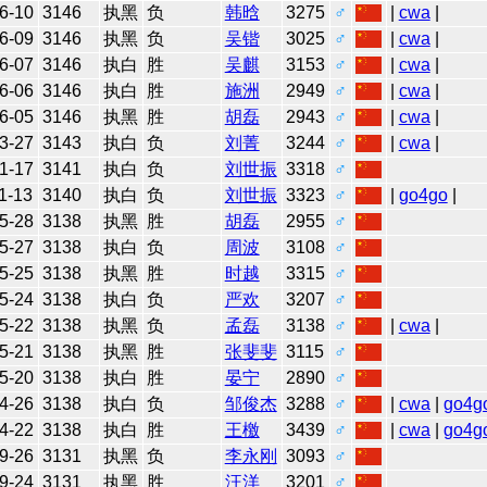
6-10
3146
执黑
负
韩晗
3275
♂
|
cwa
|
6-09
3146
执黑
负
吴锴
3025
♂
|
cwa
|
6-07
3146
执白
胜
吴麒
3153
♂
|
cwa
|
6-06
3146
执白
胜
施洲
2949
♂
|
cwa
|
6-05
3146
执黑
胜
胡磊
2943
♂
|
cwa
|
3-27
3143
执白
负
刘菁
3244
♂
|
cwa
|
1-17
3141
执白
负
刘世振
3318
♂
1-13
3140
执白
负
刘世振
3323
♂
|
go4go
|
5-28
3138
执黑
胜
胡磊
2955
♂
5-27
3138
执白
负
周波
3108
♂
5-25
3138
执黑
胜
时越
3315
♂
5-24
3138
执白
负
严欢
3207
♂
5-22
3138
执黑
负
孟磊
3138
♂
|
cwa
|
5-21
3138
执黑
胜
张斐斐
3115
♂
5-20
3138
执白
胜
晏宁
2890
♂
4-26
3138
执白
负
邹俊杰
3288
♂
|
cwa
|
go4g
4-22
3138
执白
胜
王檄
3439
♂
|
cwa
|
go4g
9-26
3131
执黑
负
李永刚
3093
♂
9-24
3131
执黑
胜
汪洋
3201
♂