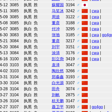
5-12
3085
执黑
胜
蘇耀国
3194
♂
5-11
3085
执黑
负
马笑冰
3242
♂
|
cwa
|
5-09
3085
执黑
胜
周逵
3122
♂
|
cwa
|
5-08
3085
执白
负
董彦
3188
♂
|
cwa
|
5-07
3085
执白
负
付冲
3295
♂
|
cwa
|
6-30
3083
执黑
负
张弛
3185
♂
|
cwa
|
go4g
5-21
3084
执白
负
董彦
3217
♂
|
cwa
|
5-20
3084
执黑
负
刘宇
3151
♂
|
cwa
|
5-13
3084
执黑
负
涂清
3176
♂
|
cwa
|
6-16
3100
执黑
负
彭立尧
3419
♂
|
cwa
|
4-03
3103
执黑
负
袁泽
3047
♂
4-02
3103
执白
负
陶欣然
3266
♂
3-31
3104
执黑
负
郑淼鑫
3193
♂
3-30
3104
执黑
胜
白光源
3107
♂
3-28
3104
执白
负
田舟
3074
♂
3-27
3104
执白
胜
刘帆
2875
♂
3-26
3104
执黑
负
杭天鹏
3147
♂
2-27
3107
执黑
负
聂卫平
3193
♂
|
go4go
|