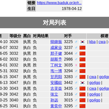
链接
https://www.baduk.or.kr/r...
生日
1978-04-12
对局列表
期
等级分
黑白
对局结果
对手
棋谱
4-10
3026
执黑
负
韓鐘振
3225
♂
|
kba
|
cwa
|
6-07
3032
执白
负
成家业
3237
♂
6-05
3032
执黑
胜
郑子健
3044
♂
6-02
3032
执白
负
胡斯予
2986
♂
6-01
3032
执黑
胜
丁柯文
3035
♀
5-31
3032
执白
负
韦一博
3294
♂
6-15
3047
执黑
负
甘思阳
3283
♂
|
cwa
|
go4g
6-13
3047
执白
胜
安國鉉
3442
♂
|
go4go
|
0-30
3043
执黑
负
古灵益
3435
♂
|
cwa
|
go4g
9-29
3042
执白
负
张立
3316
♂
|
go4go
|
0-25
3040
执白
负
孙远
3015
♂
|
go4go
|
6-25
3041
执白
负
黄奕中
3295
♂