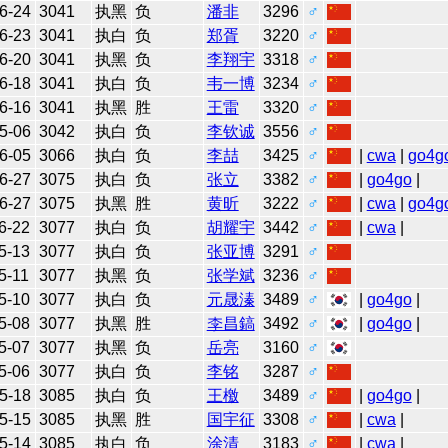
6-24
3041
执黑
负
潘非
3296
♂
6-23
3041
执白
负
郑胥
3220
♂
6-20
3041
执黑
负
李翔宇
3318
♂
6-18
3041
执白
负
韦一博
3234
♂
6-16
3041
执黑
胜
王雷
3320
♂
5-06
3042
执白
负
李钦诚
3556
♂
6-05
3066
执白
负
李喆
3425
♂
|
cwa
|
go4g
6-27
3075
执白
负
张立
3382
♂
|
go4go
|
6-27
3075
执黑
胜
黄昕
3222
♂
|
cwa
|
go4g
6-22
3077
执白
负
胡耀宇
3442
♂
|
cwa
|
5-13
3077
执白
负
张亚博
3291
♂
5-11
3077
执黑
负
张学斌
3236
♂
5-10
3077
执白
负
元晟溱
3489
♂
|
go4go
|
5-08
3077
执黑
胜
李昌鎬
3492
♂
|
go4go
|
5-07
3077
执黑
负
岳亮
3160
♂
5-06
3077
执白
负
李铭
3287
♂
5-18
3085
执白
负
王檄
3489
♂
|
go4go
|
5-15
3085
执黑
胜
国宇征
3308
♂
|
cwa
|
5-14
3085
执白
负
涂清
3183
♂
|
cwa
|