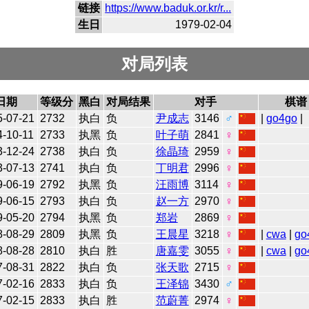
链接
https://www.baduk.or.kr/r...
生日
1979-02-04
对局列表
日期
等级分
黑白
对局结果
对手
棋谱
5-07-21
2732
执白
负
尹成志
3146
♂
|
go4go
|
4-10-11
2733
执黑
负
叶子萌
2841
♀
3-12-24
2738
执白
负
徐晶琦
2959
♀
3-07-13
2741
执白
负
丁明君
2996
♀
9-06-19
2792
执黑
负
汪雨博
3114
♀
9-06-15
2793
执白
负
赵一方
2970
♀
9-05-20
2794
执黑
负
郑岩
2869
♀
8-08-29
2809
执黑
负
王晨星
3218
♀
|
cwa
|
go
8-08-28
2810
执白
胜
唐嘉雯
3055
♀
|
cwa
|
go
7-08-31
2822
执白
负
张天歌
2715
♀
7-02-16
2833
执白
负
王泽锦
3430
♂
7-02-15
2833
执白
胜
范蔚菁
2974
♀