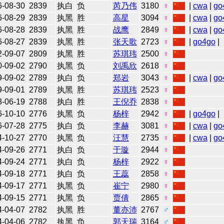
6-08-30
2839
执白
负
芮乃伟
3180
♀
|
cwa
|
go
6-08-29
2839
执黑
胜
高星
3094
♀
|
cwa
|
go
6-08-28
2839
执黑
胜
战鹰
2849
♀
|
cwa
|
go
6-08-27
2839
执黑
胜
张天歌
2723
♀
|
go4go
|
2-09-07
2809
执黑
胜
苏琪玮
2500
♀
0-09-02
2790
执黑
负
刘禹欣
2618
♀
9-09-02
2789
执白
负
郑岩
3043
♀
|
cwa
|
go
9-09-01
2789
执黑
胜
苏琪玮
2523
♀
8-06-19
2788
执白
胜
王倪乔
2838
♀
6-10-10
2776
执黑
负
杨梓
2942
♀
|
go4go
|
6-07-28
2775
执白
负
李赫
3081
♀
|
cwa
|
go
4-10-27
2770
执黑
负
汪慧
2735
♀
|
cwa
|
go
4-09-26
2771
执白
负
于璇
2944
♀
4-09-24
2771
执白
负
杨梓
2922
♀
4-09-18
2771
执白
负
王蕊
2858
♀
4-09-17
2771
执黑
负
崔宁
2980
♀
4-09-15
2771
执黑
负
贾倩
2865
♀
4-04-07
2782
执黑
胜
董亦沛
2767
♂
4-04-06
2782
执黑
负
郭天瑞
3164
♂