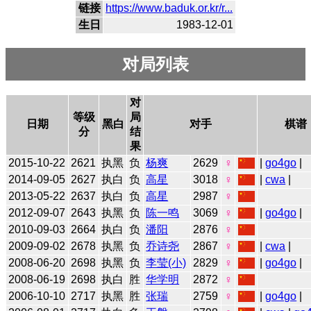
链接
https://www.baduk.or.kr/r...
生日
1983-12-01
对局列表
对
等级
局
日期
黑白
对手
棋谱
分
结
果
2015-10-22
2621
执黑
负
杨爽
2629
♀
|
go4go
|
2014-09-05
2627
执白
负
高星
3018
♀
|
cwa
|
2013-05-22
2637
执白
负
高星
2987
♀
2012-09-07
2643
执黑
负
陈一鸣
3069
♀
|
go4go
|
2010-09-03
2664
执白
负
潘阳
2876
♀
2009-09-02
2678
执黑
负
乔诗尧
2867
♀
|
cwa
|
2008-06-20
2698
执黑
负
李莹(小)
2829
♀
|
go4go
|
2008-06-19
2698
执白
胜
华学明
2872
♀
2006-10-10
2717
执黑
胜
张瑞
2759
♀
|
go4go
|