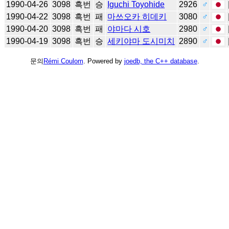
1990-04-26
3098
흑번
승
Iguchi Toyohide
2926
♂
1990-04-22
3098
흑번
패
마쓰오카 히데키
3080
♂
1990-04-20
3098
흑번
패
야마다 시호
2980
♂
1990-04-19
3098
흑번
승
세키야마 도시미치
2890
♂
문의
Rémi Coulom
. Powered by
joedb, the C++ database
.