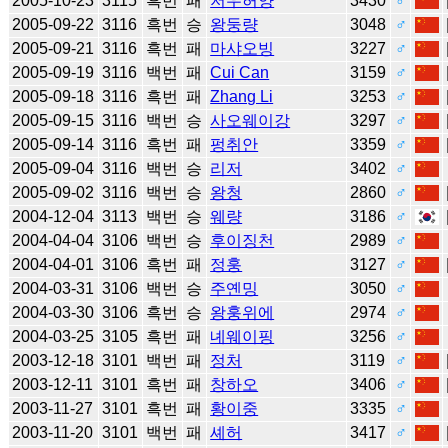
2005-10-23
3115
흑번
패
저우허양
3430
♂
2005-09-22
3116
흑번
승
왕둥량
3048
♂
2005-09-21
3116
흑번
패
마샤오빙
3227
♂
2005-09-19
3116
백번
패
Cui Can
3159
♂
2005-09-18
3116
흑번
패
Zhang Li
3253
♂
2005-09-15
3116
백번
승
사오웨이강
3297
♂
2005-09-14
3116
흑번
패
펑취안
3359
♂
2005-09-04
3116
백번
승
리저
3402
♂
2005-09-02
3116
백번
승
왕청
2860
♂
2004-12-04
3113
백번
승
웨량
3186
♂
2004-04-04
3106
백번
승
후이징천
2989
♂
2004-04-01
3106
흑번
패
정훙
3127
♂
2004-03-31
3106
백번
승
주옌밍
3050
♂
2004-03-30
3106
흑번
승
왕훙위에
2974
♂
2004-03-25
3105
흑번
패
녜웨이핑
3256
♂
2003-12-18
3101
백번
패
정처
3119
♂
2003-12-11
3101
흑번
패
창하오
3406
♂
2003-11-27
3101
흑번
패
황이중
3335
♂
2003-11-20
3101
백번
패
셰허
3417
♂