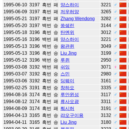
1995-06-10
3197
흑번
패
양스하이
3221
♂
1995-06-09
3197
흑번
패
저우허양
3265
♂
1995-05-21
3197
흑번
패
Zhang Wendong
3282
♂
1995-05-20
3197
백번
승
쑹쉐린
3144
♂
1995-05-18
3196
흑번
승
탄옌위
3012
♂
1995-05-16
3196
백번
패
양스하이
3221
♂
1995-05-13
3196
백번
승
왕관쥔
3049
♂
1995-05-13
3196
흑번
승
Liu Jing
3199
♂
1995-05-12
3196
백번
승
루쥔
2950
♂
1995-03-08
3192
백번
패
쉬잉
3071
♀
1995-03-07
3192
흑번
승
스민
2980
♂
1995-03-06
3192
흑번
승
딩웨이
3161
♂
1995-02-25
3191
흑번
승
창하오
3335
♂
1994-08-16
3174
흑번
승
루안윈성
3117
♂
1994-08-12
3174
흑번
패
류사오광
3311
♂
1994-08-09
3174
흑번
패
뤄시허
3191
♂
1994-04-13
3165
흑번
승
랴오구이융
3132
♂
1994-04-11
3165
흑번
승
Liu Jing
3180
♂