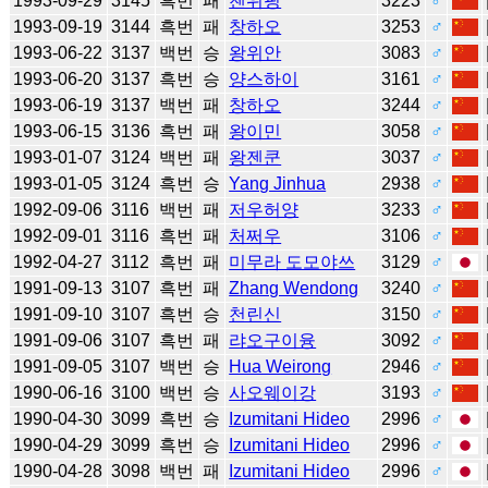
1993-09-29
3145
흑번
패
첸위핑
3223
♂
1993-09-19
3144
흑번
패
창하오
3253
♂
1993-06-22
3137
백번
승
왕위안
3083
♂
1993-06-20
3137
흑번
승
양스하이
3161
♂
1993-06-19
3137
백번
패
창하오
3244
♂
1993-06-15
3136
흑번
패
왕이민
3058
♂
1993-01-07
3124
백번
패
왕젠쿤
3037
♂
1993-01-05
3124
흑번
승
Yang Jinhua
2938
♂
1992-09-06
3116
백번
패
저우허양
3233
♂
1992-09-01
3116
흑번
패
처쩌우
3106
♂
1992-04-27
3112
흑번
패
미무라 도모야쓰
3129
♂
1991-09-13
3107
흑번
패
Zhang Wendong
3240
♂
1991-09-10
3107
흑번
승
천린신
3150
♂
1991-09-06
3107
흑번
패
랴오구이융
3092
♂
1991-09-05
3107
백번
승
Hua Weirong
2946
♂
1990-06-16
3100
백번
승
사오웨이강
3193
♂
1990-04-30
3099
흑번
승
Izumitani Hideo
2996
♂
1990-04-29
3099
흑번
승
Izumitani Hideo
2996
♂
1990-04-28
3098
백번
패
Izumitani Hideo
2996
♂