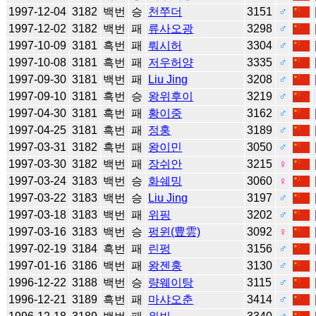
1997-12-04
3182
백번
승
천쭈더
3151
♂
1997-12-02
3182
백번
패
류사오광
3298
♂
1997-10-09
3181
흑번
패
뤄시허
3304
♂
1997-10-08
3181
흑번
패
저우허양
3335
♂
1997-09-30
3181
백번
패
Liu Jing
3208
♂
1997-09-10
3181
흑번
승
왕위후이
3219
♂
1997-04-30
3181
흑번
패
황이중
3162
♂
1997-04-25
3181
흑번
패
정훙
3189
♂
1997-03-31
3182
흑번
패
왕이민
3050
♂
1997-03-30
3182
백번
패
장쉬안
3215
♀
1997-03-24
3183
백번
승
화쉐밍
3060
♀
1997-03-22
3183
백번
승
Liu Jing
3197
♂
1997-03-18
3183
백번
패
위핑
3202
♂
1997-03-16
3183
백번
승
펑윈(豊雲)
3092
♀
1997-02-19
3184
흑번
패
린펑
3156
♂
1997-01-16
3186
백번
패
왕젠훙
3130
♂
1996-12-22
3188
백번
승
량웨이탕
3115
♂
1996-12-21
3189
흑번
패
마샤오춘
3414
♂