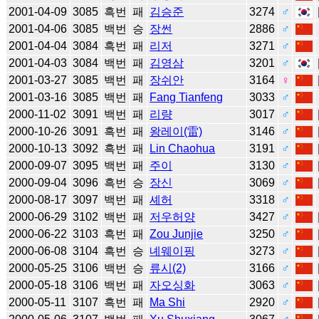
2001-04-09
3085
흑번
패
김승준
3274
♂
2001-04-06
3085
백번
승
장썬
2886
♂
2001-04-04
3084
흑번
패
리저
3271
♂
2001-04-03
3084
백번
패
김영삼
3201
♂
2001-03-27
3085
백번
패
장쉬안
3164
♀
2001-03-16
3085
백번
패
Fang Tianfeng
3033
♂
2000-11-02
3091
백번
패
리량
3017
♂
2000-10-26
3091
흑번
패
왕레이(雷)
3146
♂
2000-10-13
3092
흑번
패
Lin Chaohua
3191
♂
2000-09-07
3095
백번
패
주이
3130
♂
2000-09-04
3096
흑번
승
장신
3069
♂
2000-08-17
3097
백번
패
셰허
3318
♂
2000-06-29
3102
백번
패
저우허양
3427
♂
2000-06-22
3103
흑번
패
Zou Junjie
3250
♂
2000-06-08
3104
흑번
승
녜웨이핑
3273
♂
2000-05-25
3106
백번
승
류시(2)
3166
♂
2000-05-18
3106
백번
패
자오싱화
3063
♂
2000-05-11
3107
흑번
패
Ma Shi
2920
♂