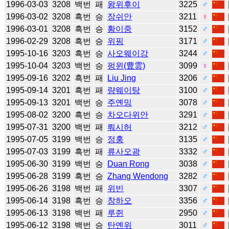
1996-03-03
3208
백번
패
왕위후이
3225
♂
1996-03-02
3208
흑번
승
장쉬안
3211
♀
1996-03-01
3208
흑번
승
황이중
3152
♂
1996-02-29
3208
흑번
승
위핑
3171
♂
1995-10-16
3203
흑번
승
사오웨이강
3244
♂
1995-10-04
3203
백번
승
펑윈(豊雲)
3099
♀
1995-09-16
3202
흑번
패
Liu Jing
3206
♂
1995-09-14
3201
흑번
패
량웨이탕
3100
♂
1995-09-13
3201
백번
승
주옌밍
3078
♂
1995-08-02
3200
흑번
승
차오다위안
3291
♂
1995-07-31
3200
백번
패
뤄시허
3212
♂
1995-07-05
3199
백번
승
정훙
3135
♂
1995-07-03
3199
흑번
패
류사오광
3332
♂
1995-06-30
3199
백번
승
Duan Rong
3038
♂
1995-06-28
3199
흑번
승
Zhang Wendong
3282
♂
1995-06-26
3198
백번
패
위빈
3307
♂
1995-06-14
3198
흑번
승
창하오
3356
♂
1995-06-13
3198
백번
패
루쥔
2950
♂
1995-06-12
3198
백번
승
탄옌위
3011
♂