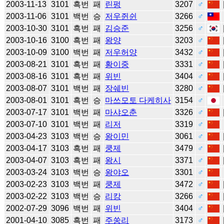
2003-11-13
3101
흑번
패
린펑
3207
♂
2003-11-06
3101
백번
승
저우쥔쉰
3266
♂
2003-10-30
3101
흑번
패
김승준
3256
♂
2003-10-16
3100
흑번
패
왕양
3203
♂
2003-10-09
3100
백번
패
저우허양
3432
♂
2003-08-21
3101
흑번
패
황이중
3331
♂
2003-08-16
3101
흑번
패
위빈
3404
♂
2003-08-07
3101
백번
패
장쉐빈
3280
♂
2003-08-01
3101
흑번
승
마쓰모토 다케히사
3154
♂
2003-07-17
3101
백번
패
마샤오춘
3326
♂
2003-07-10
3101
백번
패
리저
3319
♂
2003-04-23
3103
백번
승
왕이민
3061
♂
2003-04-17
3103
흑번
패
쿵제
3479
♂
2003-04-07
3103
흑번
패
왕시
3371
♂
2003-03-24
3103
백번
승
왕야오
3301
♂
2003-02-23
3103
백번
패
쿵제
3472
♂
2003-02-22
3103
백번
승
리캉
3266
♂
2002-07-29
3096
백번
패
위빈
3404
♂
2001-04-10
3085
흑번
패
주쑹리
3173
♂