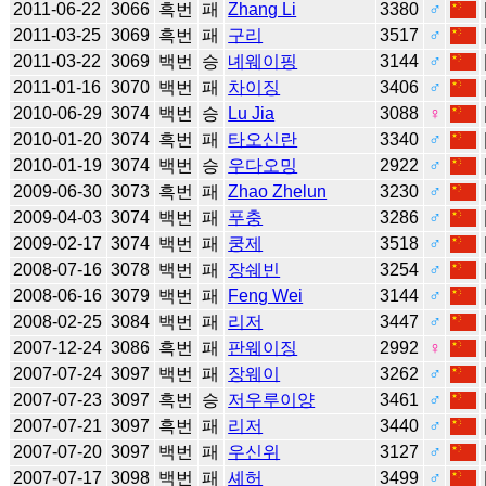
2011-06-22
3066
흑번
패
Zhang Li
3380
♂
2011-03-25
3069
흑번
패
구리
3517
♂
2011-03-22
3069
백번
승
녜웨이핑
3144
♂
2011-01-16
3070
백번
패
차이징
3406
♂
2010-06-29
3074
백번
승
Lu Jia
3088
♀
2010-01-20
3074
흑번
패
타오신란
3340
♂
2010-01-19
3074
백번
승
우다오밍
2922
♂
2009-06-30
3073
흑번
패
Zhao Zhelun
3230
♂
2009-04-03
3074
백번
패
푸충
3286
♂
2009-02-17
3074
백번
패
쿵제
3518
♂
2008-07-16
3078
백번
패
장쉐빈
3254
♂
2008-06-16
3079
백번
패
Feng Wei
3144
♂
2008-02-25
3084
백번
패
리저
3447
♂
2007-12-24
3086
흑번
패
판웨이징
2992
♀
2007-07-24
3097
백번
패
장웨이
3262
♂
2007-07-23
3097
흑번
승
저우루이양
3461
♂
2007-07-21
3097
흑번
패
리저
3440
♂
2007-07-20
3097
백번
패
우신위
3127
♂
2007-07-17
3098
백번
패
셰허
3499
♂