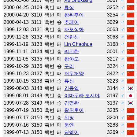
2000-05-06
3107
백번
패
Xu Shuxiang
3067
♂
2000-04-25
3109
흑번
패
류싱
3252
♂
2000-04-20
3110
백번
패
왕위후이
3254
♂
2000-04-13
3111
흑번
승
추페이
3029
♂
1999-12-03
3131
흑번
승
자오싱화
3063
♂
1999-11-26
3132
백번
패
천린신
3068
♂
1999-11-19
3133
백번
패
Lin Chaohua
3168
♂
1999-11-11
3134
백번
승
리위촨
3001
♂
1999-11-05
3135
백번
패
왕야오
3217
♂
1999-10-29
3136
백번
승
구리
3324
♂
1999-10-23
3137
흑번
패
저우허양
3422
♂
1999-10-15
3138
흑번
승
류싱
3223
♂
1999-08-03
3148
백번
패
김동엽
3144
♂
1999-08-01
3148
흑번
승
이마무라 도시야
3197
♂
1999-07-28
3149
백번
승
김명완
3137
♂
1999-07-19
3150
흑번
패
왕위후이
3235
♂
1999-07-17
3150
흑번
승
위핑
3200
♂
1999-07-16
3150
흑번
패
둥옌
3288
♂
1999-07-13
3150
백번
패
딩웨이
3269
♂