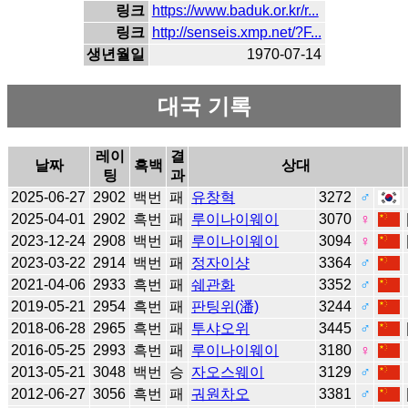
링크
https://www.baduk.or.kr/r...
링크
http://senseis.xmp.net/?F...
생년월일
1970-07-14
대국 기록
레이
결
날짜
흑백
상대
팅
과
2025-06-27
2902
백번
패
유창혁
3272
♂
2025-04-01
2902
흑번
패
루이나이웨이
3070
♀
2023-12-24
2908
백번
패
루이나이웨이
3094
♀
2023-03-22
2914
백번
패
정자이샹
3364
♂
2021-04-06
2933
흑번
패
쉐관화
3352
♂
2019-05-21
2954
흑번
패
판팅위(潘)
3244
♂
2018-06-28
2965
흑번
패
투샤오위
3445
♂
2016-05-25
2993
흑번
패
루이나이웨이
3180
♀
2013-05-21
3048
백번
승
자오스웨이
3129
♂
2012-06-27
3056
흑번
패
궈원차오
3381
♂