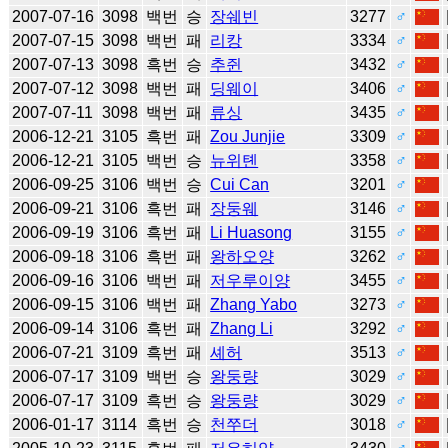
2007-07-16
3098
백번
승
장쉐빈
3277
♂
2007-07-15
3098
백번
패
리캉
3334
♂
2007-07-13
3098
흑번
승
추쥔
3432
♂
2007-07-12
3098
백번
패
딩웨이
3406
♂
2007-07-11
3098
백번
패
류싱
3435
♂
2006-12-21
3105
흑번
패
Zou Junjie
3309
♂
2006-12-21
3105
백번
승
뉴위톈
3358
♂
2006-09-25
3106
백번
승
Cui Can
3201
♂
2006-09-21
3106
흑번
패
장둥웨
3146
♂
2006-09-19
3106
흑번
패
Li Huasong
3155
♂
2006-09-18
3106
흑번
패
왕하오양
3262
♂
2006-09-16
3106
백번
패
저우루이양
3455
♂
2006-09-15
3106
백번
패
Zhang Yabo
3273
♂
2006-09-14
3106
흑번
패
Zhang Li
3292
♂
2006-07-21
3109
흑번
패
셰허
3513
♂
2006-07-17
3109
백번
승
왕둥량
3029
♂
2006-07-17
3109
흑번
승
왕둥량
3029
♂
2006-01-17
3114
흑번
승
천쭈더
3018
♂