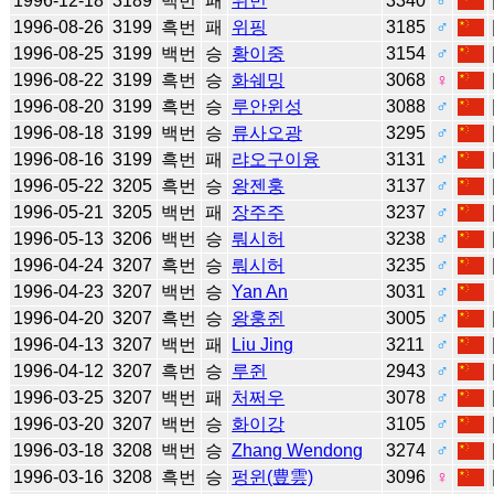
1996-12-18
3189
백번
패
위빈
3340
♂
1996-08-26
3199
흑번
패
위핑
3185
♂
1996-08-25
3199
백번
승
황이중
3154
♂
1996-08-22
3199
흑번
승
화쉐밍
3068
♀
1996-08-20
3199
흑번
승
루안윈성
3088
♂
1996-08-18
3199
백번
승
류사오광
3295
♂
1996-08-16
3199
흑번
패
랴오구이융
3131
♂
1996-05-22
3205
흑번
승
왕젠훙
3137
♂
1996-05-21
3205
백번
패
장주주
3237
♂
1996-05-13
3206
백번
승
뤄시허
3238
♂
1996-04-24
3207
흑번
승
뤄시허
3235
♂
1996-04-23
3207
백번
승
Yan An
3031
♂
1996-04-20
3207
흑번
승
왕훙쥔
3005
♂
1996-04-13
3207
백번
패
Liu Jing
3211
♂
1996-04-12
3207
흑번
승
루쥔
2943
♂
1996-03-25
3207
백번
패
처쩌우
3078
♂
1996-03-20
3207
백번
승
화이강
3105
♂
1996-03-18
3208
백번
승
Zhang Wendong
3274
♂
1996-03-16
3208
흑번
승
펑윈(豊雲)
3096
♀