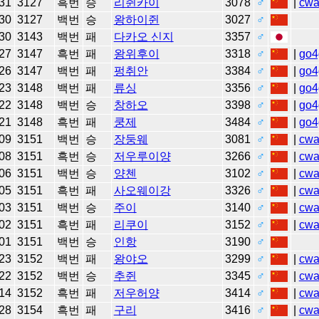
31
3127
흑번
승
리쥔카이
3078
♂
|
cw
30
3127
백번
승
왕하이쥔
3027
♂
30
3143
백번
패
다카오 신지
3357
♂
27
3147
흑번
패
왕위후이
3318
♂
|
go4
26
3147
백번
패
펑취안
3384
♂
|
go4
23
3148
백번
패
류싱
3356
♂
|
go4
22
3148
백번
승
창하오
3398
♂
|
go4
21
3148
흑번
패
쿵제
3484
♂
|
go4
09
3151
백번
승
장둥웨
3081
♂
|
cw
08
3151
흑번
승
저우루이양
3266
♂
|
cw
06
3151
백번
승
양첸
3102
♂
|
cw
05
3151
흑번
패
사오웨이강
3326
♂
|
cw
03
3151
백번
승
주이
3140
♂
|
cw
02
3151
흑번
패
리쿠이
3152
♂
|
cw
01
3151
백번
승
인항
3190
♂
23
3152
백번
패
왕야오
3299
♂
|
cw
22
3152
백번
승
추쥔
3345
♂
|
cw
14
3152
흑번
패
저우허양
3414
♂
|
cw
28
3154
흑번
패
구리
3416
♂
|
cw