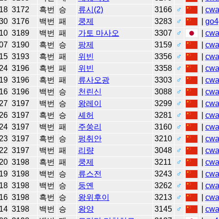
18
3172
흑번
승
류시(2)
3166
♂
|
cw
30
3176
백번
패
쿵제
3283
♂
|
go4
10
3189
백번
패
가토 마사오
3307
♂
|
cw
07
3190
흑번
승
팡제
3159
♂
|
cw
15
3193
흑번
패
위빈
3356
♂
|
cw
24
3196
흑번
패
위빈
3358
♂
|
cw
19
3196
흑번
패
류사오광
3303
♂
|
cw
16
3196
백번
승
천린신
3088
♂
|
cw
27
3197
백번
승
왕레이
3299
♂
|
cw
26
3197
흑번
승
셰허
3281
♂
|
cw
24
3197
백번
패
주쑹리
3160
♂
|
cw
23
3197
흑번
승
펑취안
3210
♂
|
cw
22
3197
백번
패
리량
3048
♂
|
cw
20
3198
흑번
패
쿵제
3211
♂
|
cw
19
3198
백번
승
류스전
3243
♂
|
cw
18
3198
백번
승
둥옌
3262
♂
|
cw
16
3198
흑번
승
왕위후이
3213
♂
|
cw
14
3198
백번
승
왕양
3145
♂
|
cw