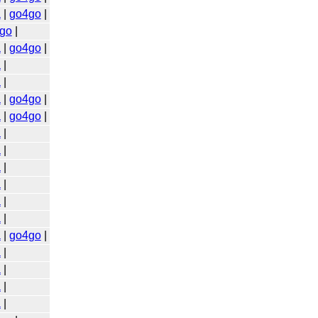
a
|
go4go
|
go
|
a
|
go4go
|
a
|
a
|
a
|
go4go
|
a
|
go4go
|
a
|
a
|
a
|
a
|
a
|
a
|
a
|
go4go
|
a
|
a
|
a
|
a
|