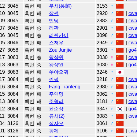
12
3045
흑번
패
우치(吳麒)
3153
♂
10
3045
흑번
패
장썬
2920
♂
|
cw
09
3045
백번
패
옌닝
2883
♂
|
cw
07
3045
흑번
승
리판
2901
♂
|
cw
06
3045
백번
승
리쥔카이
3098
♂
|
cw
05
3046
흑번
패
스저우
2949
♂
|
cw
27
3058
흑번
패
Zou Junjie
3301
♂
|
go4
17
3063
흑번
승
왕샹윈
3030
♀
|
cw
13
3063
흑번
승
왕샹윈
3030
♀
|
go4
19
3083
흑번
패
쑤야오궈
3246
♂
17
3084
백번
승
린펑
3218
♂
|
cw
16
3084
흑번
승
Fang Tianfeng
2980
♂
|
cw
15
3084
백번
패
주옌밍
3062
♂
|
cw
13
3084
백번
패
주쑹리
3181
♂
|
cw
12
3084
흑번
패
윤준상
3347
♂
|
go4
11
3084
백번
승
류시(2)
3083
♂
|
cw
04
3126
흑번
패
장자오
3061
♂
01
3126
백번
승
팡제
3106
♂
|
cw