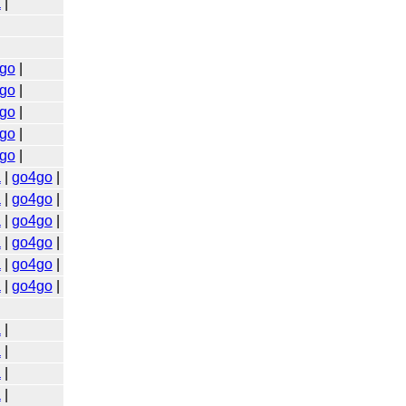
a
|
go
|
go
|
go
|
go
|
go
|
a
|
go4go
|
a
|
go4go
|
a
|
go4go
|
a
|
go4go
|
a
|
go4go
|
a
|
go4go
|
a
|
a
|
a
|
a
|