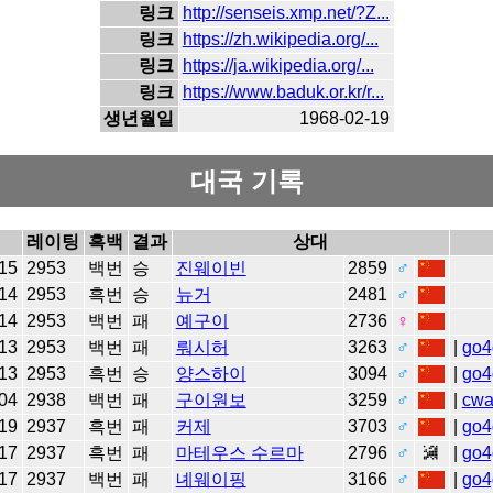
링크
http://senseis.xmp.net/?Z...
링크
https://zh.wikipedia.org/...
링크
https://ja.wikipedia.org/...
링크
https://www.baduk.or.kr/r...
생년월일
1968-02-19
대국 기록
레이팅
흑백
결과
상대
15
2953
백번
승
진웨이빈
2859
♂
14
2953
흑번
승
뉴거
2481
♂
14
2953
백번
패
예구이
2736
♀
13
2953
백번
패
뤄시허
3263
♂
|
go4
13
2953
흑번
승
양스하이
3094
♂
|
go4
04
2938
백번
패
구이원보
3259
♂
|
cw
19
2937
흑번
패
커제
3703
♂
|
go4
17
2937
흑번
패
마테우스 수르마
2796
♂
|
go4
17
2937
백번
패
녜웨이핑
3166
♂
|
go4