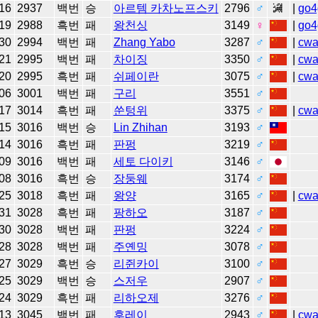
16
2937
백번
승
아르템 카차노프스키
2796
♂
|
go4
19
2988
흑번
패
왕천싱
3149
♀
|
go4
30
2994
백번
패
Zhang Yabo
3287
♂
|
cw
21
2995
백번
패
차이징
3350
♂
|
cw
20
2995
흑번
패
쉬페이란
3075
♂
|
cw
06
3001
백번
패
구리
3551
♂
17
3014
흑번
패
쑨텅위
3375
♂
|
cw
15
3016
백번
승
Lin Zhihan
3193
♂
14
3016
흑번
패
판펑
3219
♂
09
3016
백번
패
세토 다이키
3146
♂
08
3016
흑번
승
장둥웨
3174
♂
25
3018
흑번
패
왕양
3165
♂
|
cw
31
3028
흑번
패
팡하오
3187
♂
30
3028
백번
패
판펑
3224
♂
28
3028
백번
패
주옌밍
3078
♂
27
3029
흑번
승
리쥔카이
3100
♂
25
3029
백번
승
스저우
2907
♂
24
3029
흑번
패
리하오제
3276
♂
13
3045
백번
패
후레이
2943
♂
|
cw