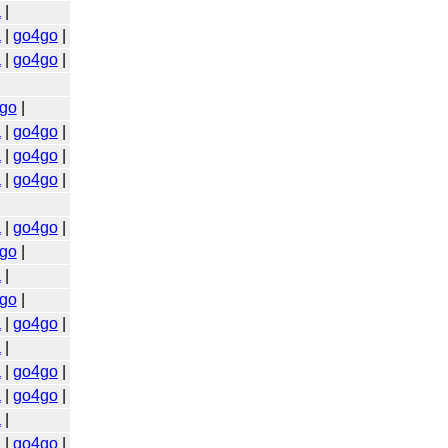
a
|
a
|
go4go
|
a
|
go4go
|
go
|
a
|
go4go
|
a
|
go4go
|
a
|
go4go
|
a
|
go4go
|
go
|
a
|
go
|
a
|
go4go
|
a
|
a
|
go4go
|
a
|
go4go
|
a
|
a
|
go4go
|