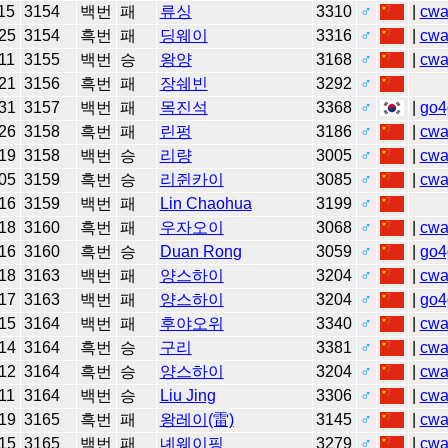
15
3154
백번
패
류싱
3310
♂
|
cw
25
3154
흑번
패
딩웨이
3316
♂
|
cw
11
3155
백번
승
왕양
3168
♂
|
cw
21
3156
흑번
패
장쉐빈
3292
♂
31
3157
백번
패
목진석
3368
♂
|
go4
26
3158
흑번
패
린펑
3186
♂
|
cw
19
3158
백번
승
리량
3005
♂
|
cw
05
3159
흑번
승
리쥔카이
3085
♂
|
cw
16
3159
백번
패
Lin Chaohua
3199
♂
18
3160
흑번
패
우자오이
3068
♂
|
cw
16
3160
흑번
승
Duan Rong
3059
♂
|
go4
18
3163
백번
패
양스하이
3204
♂
|
cw
17
3163
백번
패
양스하이
3204
♂
|
go4
15
3164
백번
패
후야오위
3340
♂
|
cw
14
3164
흑번
승
구리
3381
♂
|
cw
12
3164
흑번
승
양스하이
3204
♂
|
cw
11
3164
백번
승
Liu Jing
3306
♂
|
cw
19
3165
흑번
패
왕레이(雷)
3145
♂
|
cw
15
3165
백번
패
녜웨이핑
3279
♂
|
cw