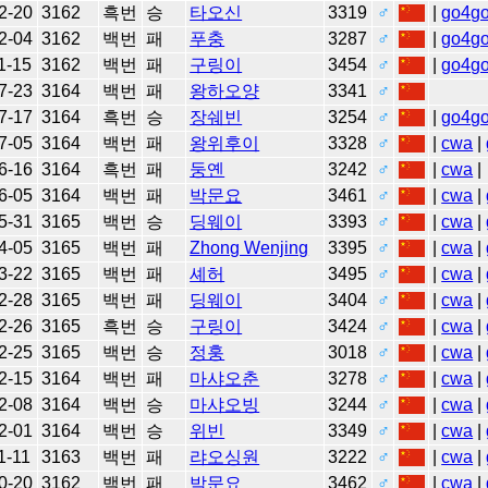
2-20
3162
흑번
승
타오신
3319
♂
|
go4g
2-04
3162
백번
패
푸충
3287
♂
|
go4g
1-15
3162
백번
패
구링이
3454
♂
|
go4g
7-23
3164
백번
패
왕하오양
3341
♂
7-17
3164
흑번
승
장쉐빈
3254
♂
|
go4g
7-05
3164
백번
패
왕위후이
3328
♂
|
cwa
|
6-16
3164
흑번
패
둥옌
3242
♂
|
cwa
|
6-05
3164
백번
패
박문요
3461
♂
|
cwa
|
5-31
3165
백번
승
딩웨이
3393
♂
|
cwa
|
4-05
3165
백번
패
Zhong Wenjing
3395
♂
|
cwa
|
3-22
3165
백번
패
셰허
3495
♂
|
cwa
|
2-28
3165
백번
패
딩웨이
3404
♂
|
cwa
|
2-26
3165
흑번
승
구링이
3424
♂
|
cwa
|
2-25
3165
백번
승
정훙
3018
♂
|
cwa
|
2-15
3164
백번
패
마샤오춘
3278
♂
|
cwa
|
2-08
3164
백번
승
마샤오빙
3244
♂
|
cwa
|
2-01
3164
백번
승
위빈
3349
♂
|
cwa
|
1-11
3163
백번
패
랴오싱원
3222
♂
|
cwa
|
0-20
3162
백번
패
박문요
3462
♂
|
cwa
|