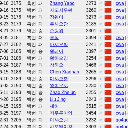
9-18
3175
흑번
패
Zhang Yabo
3273
♂
|
cwa
|
9-16
3175
백번
패
자오서우쉰
3260
♂
|
cwa
|
9-15
3176
백번
패
장웨이
3273
♂
|
cwa
|
8-23
3179
흑번
패
류사오광
3185
♂
|
cwa
|
8-21
3179
백번
승
쑨텅위
3301
♂
8-05
3181
흑번
패
류싱
3394
♂
|
cwa
|
7-27
3182
백번
패
마샤오빙
3241
♂
|
cwa
|
7-08
3185
백번
승
왕레이
3397
♂
|
cwa
|
7-01
3186
백번
패
왕하오양
3254
♂
|
cwa
|
6-24
3187
백번
패
창하오
3466
♂
|
cwa
|
6-15
3188
백번
패
Chen Xiaonan
3265
♂
|
cwa
|
6-10
3189
백번
승
마샤오춘
3296
♂
|
cwa
|
6-03
3190
백번
승
왕여우샤
3230
♂
|
cwa
|
5-11
3193
백번
승
Zhao Zhelun
3255
♂
|
cwa
|
4-20
3195
백번
승
Liu Jing
3243
♂
|
cwa
|
4-15
3195
백번
패
셰허
3515
♂
|
cwa
|
3-25
3197
백번
패
저우루이양
3454
♂
|
cwa
|
2-31
3205
백번
패
마샤오빙
3232
♂
|
go4g
2-24
3206
흑번
패
사오웨이강
3303
♂
|
go4g