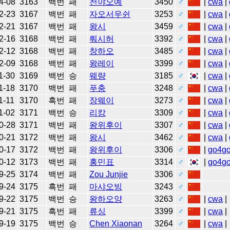
4-08
3163
백번
패
천야오예
3450
♂
|
cwa
|
2-23
3167
백번
패
자오서우쉰
3253
♂
|
cwa
|
2-21
3167
백번
패
왕시
3459
♂
|
cwa
|
2-16
3168
백번
패
뤄시허
3392
♂
|
cwa
|
2-12
3168
백번
패
창하오
3485
♂
|
cwa
|
2-09
3168
백번
패
왕레이
3399
♂
|
cwa
|
1-30
3169
백번
승
웨량
3185
♂
|
cwa
|
1-18
3170
백번
패
푸충
3248
♂
|
cwa
|
1-11
3170
흑번
패
장웨이
3273
♂
|
cwa
|
1-02
3171
백번
승
리캉
3309
♂
|
cwa
|
0-28
3171
백번
패
왕위후이
3307
♂
|
cwa
|
0-21
3172
백번
패
왕시
3462
♂
|
cwa
|
0-17
3172
백번
패
왕위후이
3306
♂
|
go4g
0-12
3173
백번
패
홍민표
3314
♂
|
go4g
9-25
3174
백번
패
Zou Junjie
3306
♂
9-24
3175
흑번
패
마샤오빙
3243
♂
9-22
3175
백번
승
왕하오양
3263
♂
|
cwa
|
9-21
3175
흑번
패
류싱
3399
♂
|
cwa
|
9-19
3175
백번
승
Chen Xiaonan
3264
♂
|
cwa
|