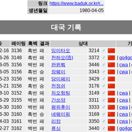
링크
https://www.baduk.or.kr/r...
생년월일
1980-04-05
대국 기록
짜
레이팅
흑백
결과
상대
2-16
3136
흑번
패
잉이타오
3214
♂
6-26
3148
흑번
패
천하오(浩)
3372
♂
|
go4g
6-05
3156
백번
패
판윈뤄
3446
♂
|
cwa
|
6-05
3156
흑번
승
장웨이
3343
♂
|
cwa
|
5-23
3156
백번
패
당이페이
3429
♂
5-21
3156
흑번
승
천정쉰
3176
♂
8-10
3152
흑번
패
차오헝팅
3149
♂
|
cwa
|
6-29
3155
백번
패
간쓰양
3311
♂
|
cwa
|
6-30
3160
백번
패
왕위후이
3333
♂
|
cwa
|
6-30
3160
흑번
승
녜웨이핑
3169
♂
|
cwa
|
4-03
3161
백번
패
리캉
3350
♂
|
cwa
|
2-27
3162
백번
패
류싱
3440
♂
|
go4g