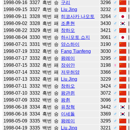
1998-09-16
3327
흑번
승
구리
3296
♂
1998-09-15
3327
흑번
승
Liu Jing
3232
♂
1998-09-11
3328
백번
패
히코사카 나오토
3264
♂
1998-09-02
3328
흑번
패
조훈현
3430
♂
1998-08-22
3329
흑번
패
창하오
3421
♂
1998-08-04
3330
백번
승
하시모토 쇼지
3061
♂
1998-07-21
3331
백번
승
양스하이
3190
♂
1998-07-19
3332
흑번
승
Fang Tianfeng
3030
♂
1998-07-17
3332
흑번
승
왕레이
3295
♂
1998-07-15
3332
흑번
패
장쉬안
3198
♀
1998-07-14
3332
백번
패
저우허양
3366
♂
1998-07-13
3332
흑번
패
Liu Jing
3229
♂
1998-07-11
3332
백번
승
창하오
3424
♂
1998-07-10
3332
흑번
승
왕관쥔
3072
♂
1998-07-09
3332
백번
승
왕췬
3096
♂
1998-06-18
3334
흑번
승
유창혁
3442
♂
1998-06-16
3334
흑번
승
이세돌
3369
♂
1998-05-09
3335
백번
승
왕레이
3295
♂
1998-04-19
3335
백번
승
Liu Jing
3221
♂