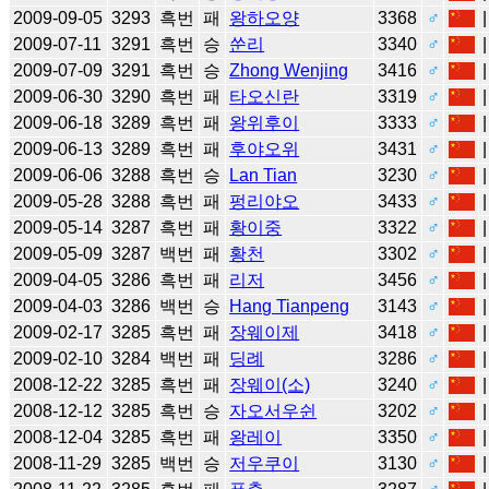
2009-09-05
3293
흑번
패
왕하오양
3368
♂
2009-07-11
3291
흑번
승
쑨리
3340
♂
2009-07-09
3291
흑번
승
Zhong Wenjing
3416
♂
2009-06-30
3290
흑번
패
타오신란
3319
♂
2009-06-18
3289
흑번
패
왕위후이
3333
♂
2009-06-13
3289
흑번
패
후야오위
3431
♂
2009-06-06
3288
흑번
승
Lan Tian
3230
♂
2009-05-28
3288
흑번
패
펑리야오
3433
♂
2009-05-14
3287
흑번
패
황이중
3322
♂
2009-05-09
3287
백번
패
황천
3302
♂
2009-04-05
3286
흑번
패
리저
3456
♂
2009-04-03
3286
백번
승
Hang Tianpeng
3143
♂
2009-02-17
3285
흑번
패
장웨이제
3418
♂
2009-02-10
3284
백번
패
딩례
3286
♂
2008-12-22
3285
흑번
패
장웨이(소)
3240
♂
2008-12-12
3285
흑번
승
자오서우쉰
3202
♂
2008-12-04
3285
흑번
패
왕레이
3350
♂
2008-11-29
3285
백번
승
저우쿠이
3130
♂