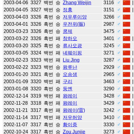
2003-04-06
3327
백번
승
Zhang Weijin
3116
♂
2003-04-05
3327
백번
승
정훙
3151
♂
2003-04-03
3326
흑번
승
저우루이양
3266
♂
2003-04-01
3326
흑번
승
우전위(振)
2987
♂
2003-03-23
3326
흑번
승
쿵제
3475
♂
2003-03-22
3326
흑번
패
창하오
3401
♂
2003-03-20
3325
흑번
승
류사오광
3245
♂
2003-03-05
3324
백번
패
녜웨이핑
3271
♂
2003-02-23
3323
백번
패
Liu Jing
3287
♂
2003-02-22
3323
백번
승
왕루난
2929
♂
2003-01-20
3321
흑번
승
오송생
2965
♂
2003-01-09
3320
백번
패
구리
3463
♂
2003-01-08
3320
흑번
승
둥옌
3290
♂
2002-12-14
3319
백번
패
왕레이
3428
♂
2002-11-28
3318
흑번
패
왕레이
3429
♂
2002-11-21
3317
흑번
패
왕레이(雷)
3242
♂
2002-11-14
3317
백번
패
저우허양
3410
♂
2002-11-07
3317
흑번
승
황이중
3330
♂
2002-10-24
3317
흑번
승
Zou Junjie
3273
♂