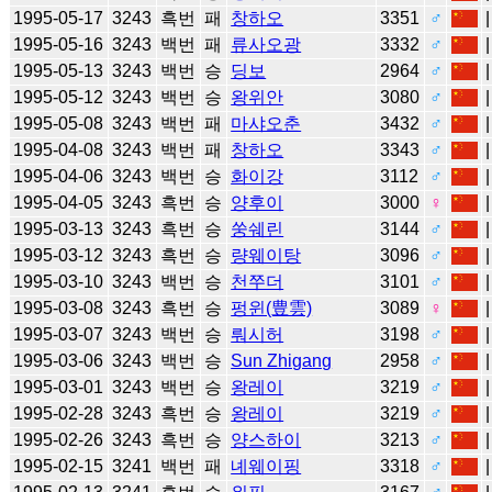
1995-05-17
3243
흑번
패
창하오
3351
♂
1995-05-16
3243
백번
패
류사오광
3332
♂
1995-05-13
3243
백번
승
딩보
2964
♂
1995-05-12
3243
백번
승
왕위안
3080
♂
1995-05-08
3243
백번
패
마샤오춘
3432
♂
1995-04-08
3243
백번
패
창하오
3343
♂
1995-04-06
3243
백번
승
화이강
3112
♂
1995-04-05
3243
흑번
승
양후이
3000
♀
1995-03-13
3243
흑번
승
쑹쉐린
3144
♂
1995-03-12
3243
흑번
승
량웨이탕
3096
♂
1995-03-10
3243
백번
승
천쭈더
3101
♂
1995-03-08
3243
흑번
승
펑윈(豊雲)
3089
♀
1995-03-07
3243
백번
승
뤄시허
3198
♂
1995-03-06
3243
백번
승
Sun Zhigang
2958
♂
1995-03-01
3243
백번
승
왕레이
3219
♂
1995-02-28
3243
흑번
승
왕레이
3219
♂
1995-02-26
3243
흑번
승
양스하이
3213
♂
1995-02-15
3241
백번
패
녜웨이핑
3318
♂