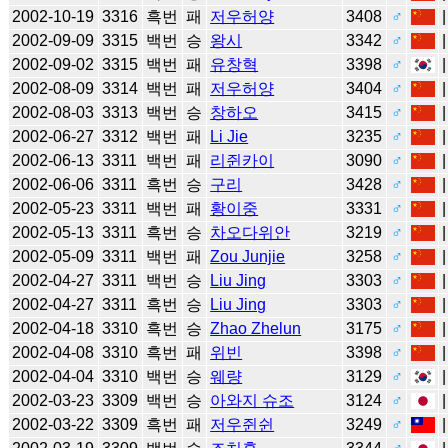
2002-10-19
3316
흑번
패
저우허양
3408
♂
2002-09-09
3315
백번
승
왕시
3342
♂
2002-09-02
3315
백번
패
유창혁
3398
♂
2002-08-09
3314
백번
패
저우허양
3404
♂
2002-08-03
3313
백번
승
창하오
3415
♂
2002-06-27
3312
백번
패
Li Jie
3235
♂
2002-06-13
3311
백번
패
리쥔카이
3090
♂
2002-06-06
3311
흑번
승
구리
3428
♂
2002-05-23
3311
백번
패
황이중
3331
♂
2002-05-13
3311
흑번
승
차오다위안
3219
♂
2002-05-09
3311
백번
패
Zou Junjie
3258
♂
2002-04-27
3311
백번
승
Liu Jing
3303
♂
2002-04-27
3311
흑번
승
Liu Jing
3303
♂
2002-04-18
3310
흑번
승
Zhao Zhelun
3175
♂
2002-04-08
3310
흑번
패
위빈
3398
♂
2002-04-04
3310
백번
승
웨량
3129
♂
2002-03-23
3309
백번
승
아와지 슈조
3124
♂
2002-03-22
3309
흑번
패
저우쥔쉰
3249
♂