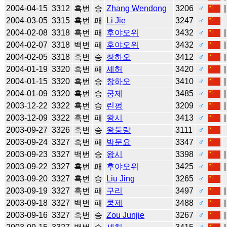
2004-04-15
3312
흑번
승
Zhang Wendong
3206
♂
2004-03-05
3315
흑번
패
Li Jie
3247
♂
2004-02-08
3318
흑번
패
후야오위
3432
♂
2004-02-07
3318
백번
패
후야오위
3432
♂
2004-02-05
3318
흑번
승
창하오
3412
♂
2004-01-19
3320
흑번
패
셰허
3420
♂
2004-01-15
3320
흑번
승
창하오
3410
♂
2004-01-09
3320
흑번
승
쿵제
3485
♂
2003-12-22
3322
흑번
승
린펑
3209
♂
2003-12-09
3322
흑번
패
왕시
3413
♂
2003-09-27
3326
흑번
승
왕둥량
3111
♂
2003-09-24
3327
흑번
패
박문요
3347
♂
2003-09-23
3327
백번
승
왕시
3398
♂
2003-09-22
3327
흑번
패
후야오위
3425
♂
2003-09-20
3327
흑번
승
Liu Jing
3265
♂
2003-09-19
3327
흑번
패
구리
3497
♂
2003-09-18
3327
백번
패
쿵제
3488
♂
2003-09-16
3327
흑번
승
Zou Junjie
3267
♂