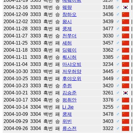
2004-12-19
3303
백번
승
녜웨이핑
3237
♂
2004-12-16
3303
백번
승
웨량
3186
♂
2004-12-09
3303
흑번
승
창하오
3436
♂
2004-12-02
3303
흑번
승
왕시
3439
♂
2004-11-28
3303
흑번
패
쿵제
3477
♂
2004-11-27
3303
흑번
승
천쭈더
3030
♂
2004-11-25
3303
흑번
패
셰허
3457
♂
2004-11-18
3303
흑번
패
딩웨이
3362
♂
2004-11-11
3303
흑번
승
뤄시허
3385
♂
2004-11-04
3303
흑번
패
마샤오빙
3234
♂
2004-10-30
3303
백번
패
저우허양
3445
♂
2004-10-25
3303
흑번
패
후야오위
3449
♂
2004-10-23
3303
흑번
승
추쥔
3420
♂
2004-10-21
3303
흑번
패
김승준
3261
♂
2004-10-17
3304
흑번
승
펑취안
3376
♂
2004-10-14
3304
백번
패
Li Jie
3255
♂
2004-10-09
3304
백번
패
쿵제
3478
♂
2004-09-29
3304
흑번
승
위빈
3403
♂
2004-09-26
3304
흑번
패
류스전
3322
♂