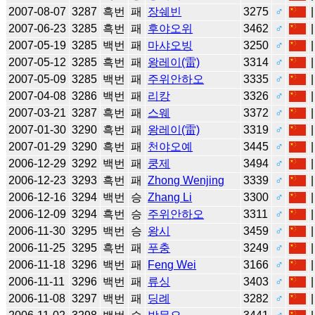
2007-08-07
3287
흑번
패
장쉐빈
3275
♂
2007-06-23
3285
흑번
패
후야오위
3462
♂
2007-05-19
3285
백번
패
마샤오빙
3250
♂
2007-05-12
3285
흑번
패
왕레이(雷)
3314
♂
2007-05-09
3285
백번
패
주위안하오
3335
♂
2007-04-08
3286
백번
패
리캉
3326
♂
2007-03-21
3287
흑번
패
스웨
3372
♂
2007-01-30
3290
흑번
패
왕레이(雷)
3319
♂
2007-01-29
3290
흑번
패
천야오예
3445
♂
2006-12-29
3292
백번
패
쿵제
3494
♂
2006-12-23
3293
흑번
패
Zhong Wenjing
3339
♂
2006-12-16
3294
백번
승
Zhang Li
3300
♂
2006-12-09
3294
흑번
승
주위안하오
3311
♂
2006-11-30
3295
백번
승
왕시
3459
♂
2006-11-25
3295
흑번
패
푸충
3249
♂
2006-11-18
3296
백번
패
Feng Wei
3166
♂
2006-11-11
3296
백번
패
류싱
3403
♂
2006-11-08
3297
백번
패
딩례
3282
♂