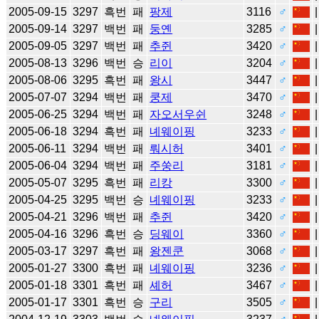
2005-09-15
3297
흑번
패
팡제
3116
♂
2005-09-14
3297
백번
패
둥옌
3285
♂
2005-09-05
3297
백번
패
추쥔
3420
♂
2005-08-13
3296
백번
승
리이
3204
♂
2005-08-06
3295
흑번
패
왕시
3447
♂
2005-07-07
3294
백번
패
쿵제
3470
♂
2005-06-25
3294
백번
패
자오서우쉰
3248
♂
2005-06-18
3294
흑번
패
녜웨이핑
3233
♂
2005-06-11
3294
백번
패
뤄시허
3401
♂
2005-06-04
3294
백번
패
주쑹리
3181
♂
2005-05-07
3295
흑번
패
리캉
3300
♂
2005-04-25
3295
백번
승
녜웨이핑
3233
♂
2005-04-21
3296
백번
패
추쥔
3420
♂
2005-04-16
3296
흑번
승
딩웨이
3360
♂
2005-03-17
3297
흑번
패
왕젠쿤
3068
♂
2005-01-27
3300
흑번
패
녜웨이핑
3236
♂
2005-01-18
3301
흑번
패
셰허
3467
♂
2005-01-17
3301
흑번
승
구리
3505
♂