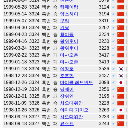
1999-06-04
3324
백번
패
천린신
3079
♂
1999-05-28
3324
백번
승
량웨이탕
3124
♂
1999-05-14
3324
흑번
승
양스하이
3194
♂
1999-05-07
3324
흑번
패
구리
3311
♂
1999-04-30
3324
백번
패
위핑
3202
♂
1999-04-23
3324
백번
승
황이중
3234
♂
1999-04-16
3323
흑번
승
왕위후이
3230
♂
1999-03-24
3323
백번
패
왕위후이
3228
♂
1999-02-22
3323
흑번
패
마샤오춘
3417
♂
1999-01-18
3323
백번
패
마샤오춘
3419
♂
1999-01-13
3324
백번
패
이창호
3536
♂
1998-12-28
3324
백번
패
조훈현
3437
♂
1998-12-26
3324
흑번
승
마이클 레드먼드
3098
♂
1998-12-19
3324
흑번
승
딩웨이
3256
♂
1998-12-01
3325
흑번
패
장쉬안
3195
♀
1998-11-09
3326
흑번
승
차오다위안
3228
♂
1998-10-26
3326
흑번
승
야마다 기미오
3263
♂
1998-09-19
3327
흑번
패
차오다위안
3233
♂
1998-09-18
3327
백번
패
류스전
3243
♂