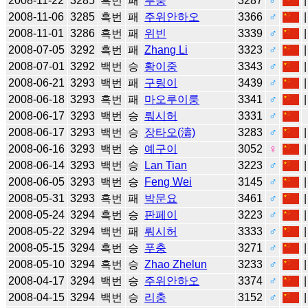
2008-11-22
3285
흑번
패
푸충
3287
♂
2008-11-06
3285
흑번
패
주위안하오
3366
♂
2008-11-01
3286
흑번
패
위빈
3339
♂
2008-07-05
3292
흑번
패
Zhang Li
3323
♂
2008-07-01
3292
백번
승
황이중
3343
♂
2008-06-21
3293
백번
패
구링이
3439
♂
2008-06-18
3293
흑번
패
마오루이룽
3341
♂
2008-06-17
3293
백번
승
뤄시허
3331
♂
2008-06-17
3293
백번
승
장타오(濤)
3283
♂
2008-06-16
3293
백번
승
예구이
3052
♀
2008-06-14
3293
백번
승
Lan Tian
3223
♂
2008-06-05
3293
백번
승
Feng Wei
3145
♂
2008-05-31
3293
흑번
패
박문요
3461
♂
2008-05-24
3294
흑번
승
판페이
3223
♂
2008-05-22
3294
백번
패
뤄시허
3333
♂
2008-05-15
3294
흑번
승
푸충
3271
♂
2008-05-10
3294
흑번
승
Zhao Zhelun
3233
♂
2008-04-17
3294
백번
승
주위안하오
3374
♂
2008-04-15
3294
백번
승
리충
3152
♂