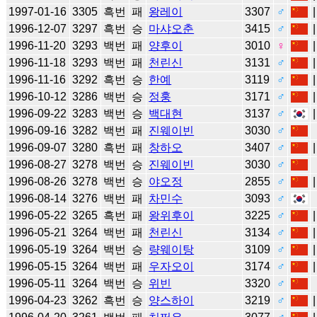
1997-01-16
3305
흑번
패
왕레이
3307
♂
1996-12-07
3297
흑번
승
마샤오춘
3415
♂
1996-11-20
3293
백번
패
양후이
3010
♀
1996-11-18
3293
백번
패
천린신
3131
♂
1996-11-16
3292
흑번
승
한예
3119
♂
1996-10-12
3286
백번
승
정훙
3171
♂
1996-09-22
3283
백번
승
백대현
3137
♂
1996-09-16
3282
백번
패
진웨이빈
3030
♂
1996-09-07
3280
흑번
패
창하오
3407
♂
1996-08-27
3278
백번
승
진웨이빈
3030
♂
1996-08-26
3278
백번
승
야오정
2855
♂
1996-08-14
3276
백번
패
차민수
3093
♂
1996-05-22
3265
흑번
패
왕위후이
3225
♂
1996-05-21
3264
백번
패
천린신
3134
♂
1996-05-19
3264
백번
승
량웨이탕
3109
♂
1996-05-15
3264
백번
패
우자오이
3174
♂
1996-05-11
3264
백번
승
위빈
3320
♂
1996-04-23
3262
흑번
승
양스하이
3219
♂