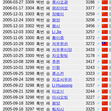
2006-03-27
3309
백번
승
류사오광
3186
♂
2006-01-17
3304
흑번
패
펑리야오
3377
♂
2005-12-31
3303
흑번
패
장웨이
3259
♂
2005-12-24
3303
백번
승
왕양
3206
♂
2005-12-10
3302
백번
패
왕시
3456
♂
2005-12-03
3302
흑번
승
Li Jie
3257
♂
2005-11-05
3300
흑번
패
황이중
3372
♂
2005-10-29
3300
흑번
승
저우쥔쉰
3272
♂
2005-10-27
3300
흑번
패
저우루이양
3433
♂
2005-10-25
3300
백번
승
차오헝팅
3178
♂
2005-10-08
3299
흑번
패
추쥔
3417
♂
2005-10-01
3299
백번
승
인항
3243
♂
2005-09-25
3298
흑번
승
류스전
3323
♂
2005-09-24
3298
백번
승
자오서우쉰
3253
♂
2005-09-22
3298
흑번
승
Li Huasong
3157
♂
2005-09-21
3298
흑번
패
타오신
3244
♂
2005-09-19
3298
백번
승
마샤오빙
3227
♂
2005-09-18
3298
흑번
패
왕양
3215
♂
2005-09-16
3297
백번
승
퉈자시
3325
♂