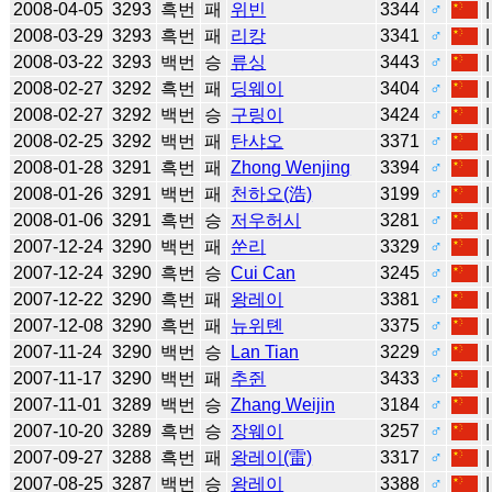
2008-04-05
3293
흑번
패
위빈
3344
♂
2008-03-29
3293
흑번
패
리캉
3341
♂
2008-03-22
3293
백번
승
류싱
3443
♂
2008-02-27
3292
흑번
패
딩웨이
3404
♂
2008-02-27
3292
백번
승
구링이
3424
♂
2008-02-25
3292
백번
패
탄샤오
3371
♂
2008-01-28
3291
흑번
패
Zhong Wenjing
3394
♂
2008-01-26
3291
백번
패
천하오(浩)
3199
♂
2008-01-06
3291
흑번
승
저우허시
3281
♂
2007-12-24
3290
백번
패
쑨리
3329
♂
2007-12-24
3290
흑번
승
Cui Can
3245
♂
2007-12-22
3290
흑번
패
왕레이
3381
♂
2007-12-08
3290
흑번
패
뉴위톈
3375
♂
2007-11-24
3290
백번
승
Lan Tian
3229
♂
2007-11-17
3290
백번
패
추쥔
3433
♂
2007-11-01
3289
백번
승
Zhang Weijin
3184
♂
2007-10-20
3289
흑번
승
장웨이
3257
♂
2007-09-27
3288
흑번
패
왕레이(雷)
3317
♂
2007-08-25
3287
백번
승
왕레이
3388
♂