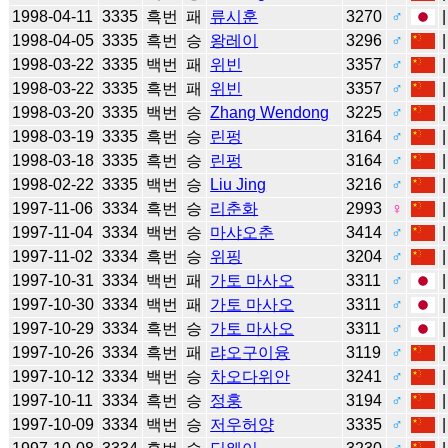
1998-04-11
3335
흑번
패
류시훈
3270
♂
1998-04-05
3335
흑번
승
왕레이
3296
♂
1998-03-22
3335
백번
패
위빈
3357
♂
1998-03-22
3335
흑번
패
위빈
3357
♂
1998-03-20
3335
백번
승
Zhang Wendong
3225
♂
1998-03-19
3335
흑번
승
린펑
3164
♂
1998-03-18
3335
흑번
승
린펑
3164
♂
1998-02-22
3335
백번
승
Liu Jing
3216
♂
1997-11-06
3334
흑번
승
리춘화
2993
♀
1997-11-04
3334
백번
승
마샤오춘
3414
♂
1997-11-02
3334
흑번
승
위핑
3204
♂
1997-10-31
3334
백번
패
가토 마사오
3311
♂
1997-10-30
3334
백번
패
가토 마사오
3311
♂
1997-10-29
3334
흑번
승
가토 마사오
3311
♂
1997-10-26
3334
흑번
패
랴오구이융
3119
♂
1997-10-12
3334
백번
승
차오다위안
3241
♂
1997-10-11
3334
흑번
승
정훙
3194
♂
1997-10-09
3334
백번
승
저우허양
3335
♂