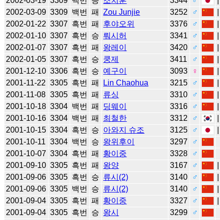
2002-03-19
3309
백번
승
조치훈
3344
♂
2002-03-09
3309
백번
패
Zou Junjie
3252
♂
2002-01-22
3307
흑번
패
후야오위
3376
♂
2002-01-10
3307
흑번
승
뤄시허
3341
♂
2002-01-07
3307
흑번
패
왕레이
3420
♂
2002-01-05
3307
흑번
승
쿵제
3411
♂
2001-12-10
3306
흑번
승
예구이
3093
♀
2001-11-22
3305
흑번
패
Lin Chaohua
3215
♂
2001-11-08
3305
흑번
패
류싱
3310
♂
2001-10-18
3304
백번
패
딩웨이
3316
♂
2001-10-16
3304
백번
패
최철한
3312
♂
2001-10-15
3304
흑번
승
아와지 슈조
3125
♂
2001-10-11
3304
백번
승
왕위후이
3297
♂
2001-10-07
3304
흑번
패
황이중
3328
♂
2001-09-10
3305
흑번
패
왕양
3167
♂
2001-09-06
3305
흑번
승
류시(2)
3140
♂
2001-09-06
3305
백번
승
류시(2)
3140
♂
2001-09-04
3305
흑번
패
황이중
3327
♂
2001-09-04
3305
흑번
승
왕시
3299
♂