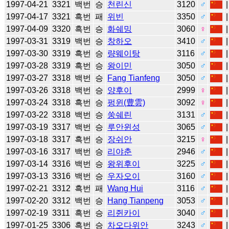
1997-04-21
3321
백번
승
천린신
3120
♂
1997-04-17
3321
흑번
패
위빈
3350
♂
1997-04-09
3320
흑번
승
화쉐밍
3060
♀
1997-03-31
3319
백번
승
창하오
3410
♂
1997-03-30
3319
흑번
승
량웨이탕
3116
♂
1997-03-28
3319
흑번
승
왕이민
3050
♂
1997-03-27
3318
백번
승
Fang Tianfeng
3050
♂
1997-03-26
3318
백번
승
양후이
2999
♀
1997-03-24
3318
흑번
승
펑윈(豊雲)
3092
♀
1997-03-22
3318
백번
승
쑹쉐린
3131
♂
1997-03-19
3317
백번
승
루안윈성
3065
♂
1997-03-18
3317
흑번
승
장쉬안
3215
♀
1997-03-16
3317
백번
승
리야춘
2946
♂
1997-03-14
3316
백번
승
왕위후이
3225
♂
1997-03-13
3316
백번
승
우자오이
3160
♂
1997-02-21
3312
흑번
패
Wang Hui
3116
♂
1997-02-20
3312
백번
승
Hang Tianpeng
3053
♂
1997-02-19
3311
흑번
승
리쥔카이
3040
♂
1997-01-25
3306
흑번
승
차오다위안
3243
♂