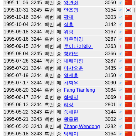
1995-11-06
3245
백번
승
왕관쥔
3050
♂
1995-10-31
3245
흑번
패
안조영
3154
♂
1995-10-16
3244
백번
패
팡제
3203
♂
1995-10-04
3244
백번
패
정훙
3142
♂
1995-09-18
3244
백번
패
위핑
3167
♂
1995-09-16
3244
흑번
승
저우허양
3267
♂
1995-09-15
3244
백번
패
루이나이웨이
3263
♀
1995-08-04
3245
백번
승
창하오
3366
♂
1995-07-26
3244
백번
승
녜웨이핑
3287
♂
1995-07-21
3244
백번
패
마샤오춘
3435
♂
1995-07-19
3244
흑번
승
왕젠훙
3150
♂
1995-07-17
3244
백번
패
처쩌우
3090
♂
1995-06-20
3244
흑번
승
Fang Tianfeng
3084
♂
1995-06-17
3244
흑번
승
화쉐밍
3069
♀
1995-06-13
3244
흑번
승
리싱
2801
♂
1995-05-22
3243
흑번
패
쑹쉐린
3144
♂
1995-05-21
3243
백번
승
왕훙쥔
3002
♂
1995-05-20
3243
흑번
패
Zhang Wendong
3282
♂
1995-05-18
3243
흑번
승
딩웨이
3164
♂