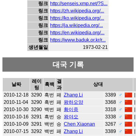
링크
http://senseis.xmp.net/?S...
링크
https://zh.wikipedia.org/...
링크
https://ko.wikipedia.org/...
링크
https://ja.wikipedia.org/...
링크
https://en.wikipedia.org/...
링크
https://www.baduk.or.kr/r...
생년월일
1973-02-21
대국 기록
레이
결
날짜
흑백
상대
팅
과
2010-12-18
3290
흑번
패
Zhang Li
3389
♂
2010-11-04
3290
흑번
패
왕하오양
3368
♂
2010-10-30
3290
백번
패
황이중
3318
♂
2010-10-16
3291
흑번
승
왕야오
3338
♂
2010-10-09
3291
백번
승
Chen Xiaonan
3267
♂
2010-07-15
3292
백번
패
Zhang Li
3389
♂