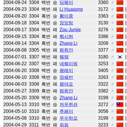
2004-09-24
3304
백번
승
딩웨이
3360
♂
2004-09-23
3304
백번
패
Li Huasong
3172
♂
2004-09-20
3304
흑번
승
황이중
3363
♂
2004-09-18
3304
백번
승
장잉팅
3130
♂
2004-09-17
3304
백번
패
Zou Junjie
3276
♂
2004-09-15
3304
흑번
패
뤄시허
3386
♂
2004-09-14
3304
흑번
승
Zhang Li
3208
♂
2004-08-08
3305
백번
패
펑취안
3377
♂
2004-07-01
3307
백번
패
웨량
3180
♂
2004-06-22
3307
백번
패
녜웨이핑
3253
♂
2004-06-20
3308
백번
승
왕레이
3405
♂
2004-06-10
3308
백번
승
장쉐빈
3263
♂
2004-06-03
3308
흑번
패
왕야오
3322
♂
2004-05-27
3309
흑번
패
펑취안
3382
♂
2004-05-20
3309
백번
승
Zhang Li
3199
♂
2004-05-13
3310
백번
승
저우쥔쉰
3272
♂
2004-05-10
3310
흑번
패
추페이
3056
♂
2004-05-08
3310
흑번
승
우수하오
3199
♂
2004-04-29
3311
백번
패
위핑
3233
♂