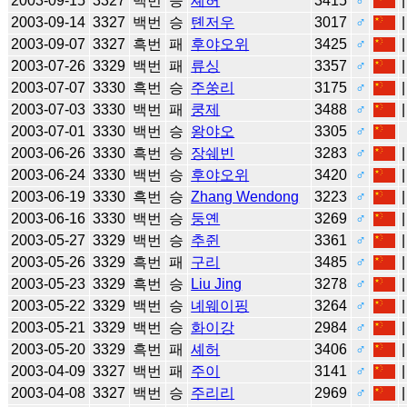
2003-09-15
3327
백번
승
셰허
3415
♂
2003-09-14
3327
백번
승
톈저우
3017
♂
2003-09-07
3327
흑번
패
후야오위
3425
♂
2003-07-26
3329
백번
패
류싱
3357
♂
2003-07-07
3330
흑번
승
주쑹리
3175
♂
2003-07-03
3330
백번
패
쿵제
3488
♂
2003-07-01
3330
백번
승
왕야오
3305
♂
2003-06-26
3330
흑번
승
장쉐빈
3283
♂
2003-06-24
3330
백번
승
후야오위
3420
♂
2003-06-19
3330
흑번
승
Zhang Wendong
3223
♂
2003-06-16
3330
백번
승
둥옌
3269
♂
2003-05-27
3329
백번
승
추쥔
3361
♂
2003-05-26
3329
흑번
패
구리
3485
♂
2003-05-23
3329
흑번
승
Liu Jing
3278
♂
2003-05-22
3329
백번
승
녜웨이핑
3264
♂
2003-05-21
3329
백번
승
화이강
2984
♂
2003-05-20
3329
흑번
패
셰허
3406
♂
2003-04-09
3327
백번
패
주이
3141
♂
2003-04-08
3327
백번
승
주리리
2969
♂