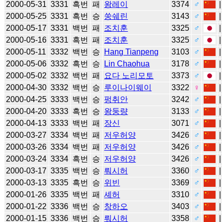
2000-05-31
3331
흑번
패
왕레이
3374
♂
2000-05-25
3331
흑번
승
쑹쉐린
3143
♂
2000-05-17
3331
백번
패
조치훈
3325
♂
2000-05-16
3331
흑번
패
조치훈
3325
♂
2000-05-11
3332
백번
승
Hang Tianpeng
3103
♂
2000-05-06
3332
흑번
승
Lin Chaohua
3178
♂
2000-05-02
3332
백번
패
요다 노리모토
3373
♂
2000-04-30
3332
백번
승
루이나이웨이
3322
♀
2000-04-25
3333
백번
승
펑취안
3242
♂
2000-04-20
3333
흑번
승
왕둥량
3133
♂
2000-04-13
3333
백번
패
장신
3071
♂
2000-03-27
3334
백번
패
저우허양
3426
♂
2000-03-26
3334
백번
패
저우허양
3426
♂
2000-03-24
3334
흑번
승
저우허양
3426
♂
2000-03-17
3335
백번
승
뤄시허
3360
♂
2000-03-13
3335
흑번
승
위빈
3369
♂
2000-01-26
3335
백번
패
셰허
3310
♂
2000-01-22
3336
백번
승
창하오
3403
♂
2000-01-15
3336
백번
승
뤄시허
3358
♂