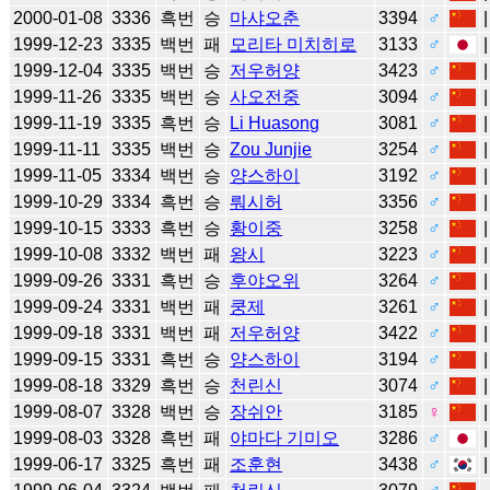
2000-01-08
3336
흑번
승
마샤오춘
3394
♂
1999-12-23
3335
백번
패
모리타 미치히로
3133
♂
1999-12-04
3335
백번
승
저우허양
3423
♂
1999-11-26
3335
백번
승
사오전중
3094
♂
1999-11-19
3335
흑번
승
Li Huasong
3081
♂
1999-11-11
3335
백번
승
Zou Junjie
3254
♂
1999-11-05
3334
백번
승
양스하이
3192
♂
1999-10-29
3334
흑번
승
뤄시허
3356
♂
1999-10-15
3333
흑번
승
황이중
3258
♂
1999-10-08
3332
백번
패
왕시
3223
♂
1999-09-26
3331
흑번
승
후야오위
3264
♂
1999-09-24
3331
백번
패
쿵제
3261
♂
1999-09-18
3331
백번
패
저우허양
3422
♂
1999-09-15
3331
흑번
승
양스하이
3194
♂
1999-08-18
3329
흑번
승
천린신
3074
♂
1999-08-07
3328
백번
승
장쉬안
3185
♀
1999-08-03
3328
흑번
패
야마다 기미오
3286
♂
1999-06-17
3325
흑번
패
조훈현
3438
♂