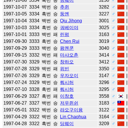
1997-10-08
3334
흑번
승
딩웨이
3230
♂
1997-10-07
3334
백번
승
추쥔
3282
♂
1997-10-05
3334
흑번
승
둥옌
3227
♂
1997-10-04
3334
백번
승
Qiu Jihong
3001
♂
1997-10-03
3334
흑번
승
궈베이야
3025
♂
1997-10-01
3333
백번
패
린펑
3163
♂
1997-09-30
3333
흑번
승
Chen Rui
3019
♂
1997-09-29
3333
백번
승
왕젠쿤
3040
♂
1997-09-15
3332
백번
패
마샤오춘
3414
♂
1997-07-30
3329
백번
승
창하오
3412
♂
1997-07-28
3329
백번
패
위빈
3350
♂
1997-07-26
3329
흑번
승
우자오이
3147
♂
1997-07-24
3329
백번
승
뤄시허
3296
♂
1997-07-10
3328
흑번
패
뤄시허
3295
♂
1997-06-29
3327
흑번
패
이창호
3558
♂
1997-06-27
3327
백번
승
저우쥔쉰
3183
♂
1997-05-01
3322
백번
승
랴오구이융
3122
♂
1997-04-29
3322
백번
승
Lin Chaohua
3164
♂
1997-04-28
3322
흑번
승
딩웨이
3209
♂