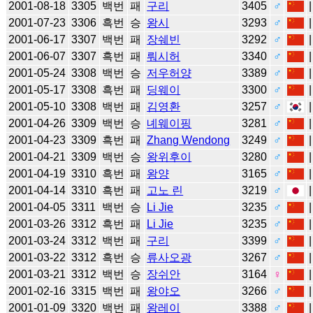
2001-08-18
3305
백번
패
구리
3405
♂
2001-07-23
3306
흑번
승
왕시
3293
♂
2001-06-17
3307
백번
패
장쉐빈
3292
♂
2001-06-07
3307
흑번
패
뤄시허
3340
♂
2001-05-24
3308
백번
승
저우허양
3389
♂
2001-05-17
3308
흑번
패
딩웨이
3300
♂
2001-05-10
3308
백번
패
김영환
3257
♂
2001-04-26
3309
백번
승
녜웨이핑
3281
♂
2001-04-23
3309
흑번
패
Zhang Wendong
3249
♂
2001-04-21
3309
백번
승
왕위후이
3280
♂
2001-04-19
3310
흑번
패
왕양
3165
♂
2001-04-14
3310
흑번
패
고노 린
3219
♂
2001-04-05
3311
백번
승
Li Jie
3235
♂
2001-03-26
3312
흑번
패
Li Jie
3235
♂
2001-03-24
3312
백번
패
구리
3399
♂
2001-03-22
3312
흑번
승
류사오광
3267
♂
2001-03-21
3312
백번
승
장쉬안
3164
♀
2001-02-16
3315
백번
패
왕야오
3266
♂
2001-01-09
3320
백번
패
왕레이
3388
♂