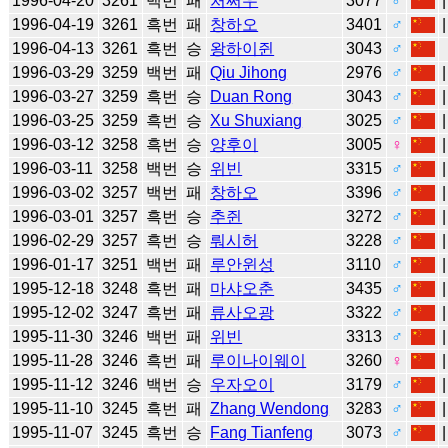
1996-04-20
3261
백번
패
처쩌우
3077
♂
1996-04-19
3261
흑번
패
창하오
3401
♂
1996-04-13
3261
흑번
승
왕하이쥔
3043
♂
1996-03-29
3259
백번
패
Qiu Jihong
2976
♂
1996-03-27
3259
흑번
승
Duan Rong
3043
♂
1996-03-25
3259
흑번
승
Xu Shuxiang
3025
♂
1996-03-12
3258
흑번
승
양후이
3005
♀
1996-03-11
3258
백번
승
위빈
3315
♂
1996-03-02
3257
백번
패
창하오
3396
♂
1996-03-01
3257
흑번
승
추쥔
3272
♂
1996-02-29
3257
흑번
승
뤄시허
3228
♂
1996-01-17
3251
백번
패
루안윈성
3110
♂
1995-12-18
3248
흑번
패
마샤오춘
3435
♂
1995-12-02
3247
흑번
패
류사오광
3322
♂
1995-11-30
3246
백번
패
위빈
3313
♂
1995-11-28
3246
흑번
패
루이나이웨이
3260
♀
1995-11-12
3246
백번
승
우자오이
3179
♂
1995-11-10
3245
흑번
패
Zhang Wendong
3283
♂
1995-11-07
3245
흑번
승
Fang Tianfeng
3073
♂